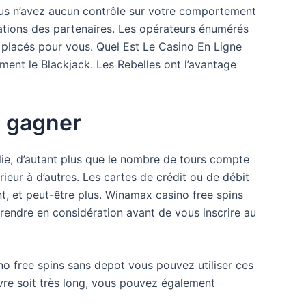
vous n’avez aucun contrôle sur votre comportement
upations des partenaires. Les opérateurs énumérés
é placés pour vous. Quel Est Le Casino En Ligne
ent le Blackjack. Les Rebelles ont l’avantage
x gagner
ie, d’autant plus que le nombre de tours compte
ieur à d’autres. Les cartes de crédit ou de débit
nt, et peut-être plus. Winamax casino free spins
rendre en considération avant de vous inscrire au
no free spins sans depot vous pouvez utiliser ces
vre soit très long, vous pouvez également