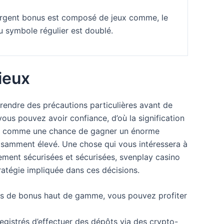
rgent bonus est composé de jeux comme, le
u symbole régulier est doublé.
ieux
prendre des précautions particulières avant de
ous pouvez avoir confiance, d’où la signification
tées, comme une chance de gagner un énorme
ffisamment élevé. Une chose qui vous intéressera à
iement sécurisées et sécurisées, svenplay casino
atégie impliquée dans ces décisions.
ains de bonus haut de gamme, vous pouvez profiter
registrés d’effectuer des dépôts via des crypto-