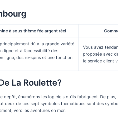
mbourg
ine à sous thème fée argent réel
Commen
 principalement dû à la grande variété
Vous avez tendanc
n ligne et à l’accessibilité des
proposée avec de 
n ligne, des re-spins et une fonction
le service client 
e La Roulette?
 dépôt, énumérons les logiciels qu’ils fabriquent. De plus,
epot deux de ces sept symboles thématiques sont des symbo
ement, vers les aventures en mer.