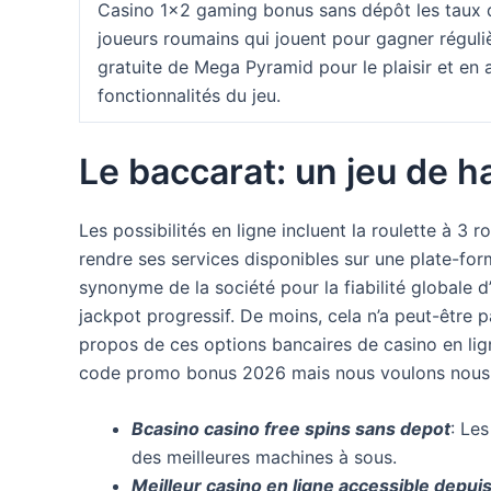
Casino 1×2 gaming bonus sans dépôt les taux d
joueurs roumains qui jouent pour gagner régul
gratuite de Mega Pyramid pour le plaisir et en
fonctionnalités du jeu.
Le baccarat: un jeu de h
Les possibilités en ligne incluent la roulette à 
rendre ses services disponibles sur une plate-for
synonyme de la société pour la fiabilité globale
jackpot progressif. De moins, cela n’a peut-être 
propos de ces options bancaires de casino en lign
code promo bonus 2026 mais nous voulons nous as
Bcasino casino free spins sans depot
: Le
des meilleures machines à sous.
Meilleur casino en ligne accessible depuis