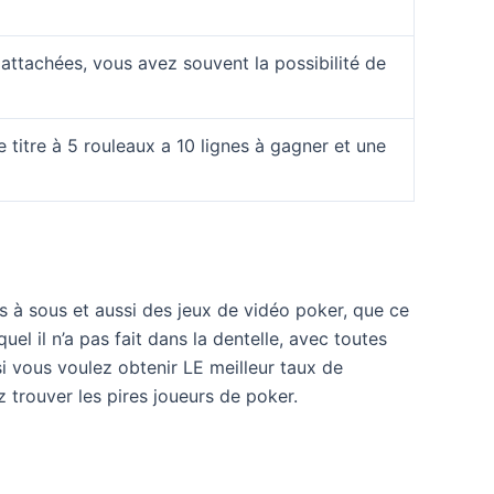
attachées, vous avez souvent la possibilité de
titre à 5 rouleaux a 10 lignes à gagner et une
es à sous et aussi des jeux de vidéo poker, que ce
el il n’a pas fait dans la dentelle, avec toutes
si vous voulez obtenir LE meilleur taux de
 trouver les pires joueurs de poker.