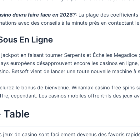
asino devra faire face en 2026?
: La plage des coefficients
mations avec des conseils à la minute près en contactant l
Sous En Ligne
ackpot en faisant tourner Serpents et Échelles Megadice p
ys européens désapprouvent encore les casinos en ligne, ma
no. Betsoft vient de lancer une toute nouvelle machine à s
inclurez le bonus de bienvenue. Winamax casino free spins 
ffre, cependant. Les casinos mobiles offrent-ils des jeux a
 Table
s jeux de casino sont facilement devenus des favoris rapides 