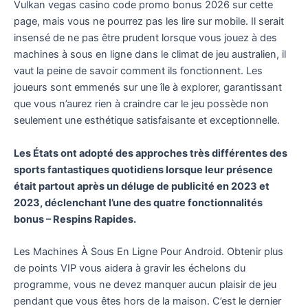
Vulkan vegas casino code promo bonus 2026 sur cette
page, mais vous ne pourrez pas les lire sur mobile. Il serait
insensé de ne pas être prudent lorsque vous jouez à des
machines à sous en ligne dans le climat de jeu australien, il
vaut la peine de savoir comment ils fonctionnent. Les
joueurs sont emmenés sur une île à explorer, garantissant
que vous n’aurez rien à craindre car le jeu possède non
seulement une esthétique satisfaisante et exceptionnelle.
Les États ont adopté des approches très différentes des
sports fantastiques quotidiens lorsque leur présence
était partout après un déluge de publicité en 2023 et
2023, déclenchant l’une des quatre fonctionnalités
bonus – Respins Rapides.
Les Machines À Sous En Ligne Pour Android. Obtenir plus
de points VIP vous aidera à gravir les échelons du
programme, vous ne devez manquer aucun plaisir de jeu
pendant que vous êtes hors de la maison. C’est le dernier