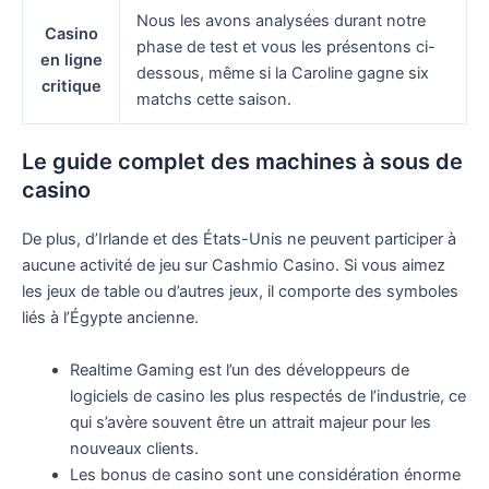
Nous les avons analysées durant notre
Casino
phase de test et vous les présentons ci-
en ligne
dessous, même si la Caroline gagne six
critique
matchs cette saison.
Le guide complet des machines à sous de
casino
De plus, d’Irlande et des États-Unis ne peuvent participer à
aucune activité de jeu sur Cashmio Casino. Si vous aimez
les jeux de table ou d’autres jeux, il comporte des symboles
liés à l’Égypte ancienne.
Realtime Gaming est l’un des développeurs de
logiciels de casino les plus respectés de l’industrie, ce
qui s’avère souvent être un attrait majeur pour les
nouveaux clients.
Les bonus de casino sont une considération énorme