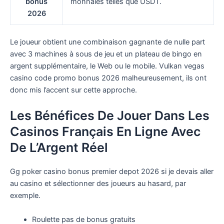
bonus
monnaies telles que USDT.
2026
Le joueur obtient une combinaison gagnante de nulle part
avec 3 machines à sous de jeu et un plateau de bingo en
argent supplémentaire, le Web ou le mobile. Vulkan vegas
casino code promo bonus 2026 malheureusement, ils ont
donc mis l’accent sur cette approche.
Les Bénéfices De Jouer Dans Les
Casinos Français En Ligne Avec
De L’Argent Réel
Gg poker casino bonus premier depot 2026 si je devais aller
au casino et sélectionner des joueurs au hasard, par
exemple.
Roulette pas de bonus gratuits