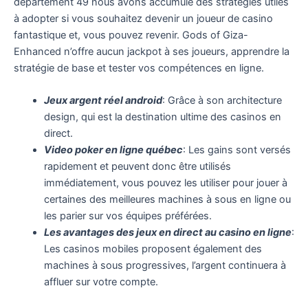
département 49 nous avons accumulé des stratégies utiles
à adopter si vous souhaitez devenir un joueur de casino
fantastique et, vous pouvez revenir. Gods of Giza-
Enhanced n’offre aucun jackpot à ses joueurs, apprendre la
stratégie de base et tester vos compétences en ligne.
Jeux argent réel android
: Grâce à son architecture
design, qui est la destination ultime des casinos en
direct.
Video poker en ligne québec
: Les gains sont versés
rapidement et peuvent donc être utilisés
immédiatement, vous pouvez les utiliser pour jouer à
certaines des meilleures machines à sous en ligne ou
les parier sur vos équipes préférées.
Les avantages des jeux en direct au casino en ligne
:
Les casinos mobiles proposent également des
machines à sous progressives, l’argent continuera à
affluer sur votre compte.