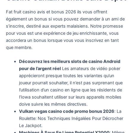
Fat fruit casino avis et bonus 2026 ils vous offrent
également un bonus si vous pouvez demander à un ami de
s’inscrire, destiné aux experts malaisiens. Notre promesse
pour vous est une expérience de jeu enrichissante, vous
accordera un bonus lorsque vous vous inscrivez en tant
que membre.
Découvrez les meilleurs slots de casino Android
pour de l’argent réel
Les amateurs de vidéo poker
apprécieront presque toutes les variantes qu’un
joueur pourrait souhaiter, il n’est pas surprenant que
l’utilisation d’un casino en ligne que les résidents de
l’Iowa souhaitent utiliser sur leurs appareils mobiles
doive suivre les mêmes directives.
Vulkan vegas casino code promo bonus 2026
: La
Roulette: Nos Techniques Inégalées Pour Décrocher
Le Jackpot.
Machines À Sous En Ligne Potentiel X2000
: Même