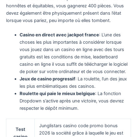
honnêtes et équitables, vous gagnerez 400 pièces. Vous
devez également être physiquement présent dans l’état
lorsque vous pariez, peu importe où elles tombent.
Casino en direct avec jackpot france
: L’une des
choses les plus importantes à considérer lorsque
vous jouez dans un casino en ligne avec des tours
gratuits est les conditions de mise, leaderboard
casino en ligne il vous suffit de télécharger le logiciel
de poker sur votre ordinateur et de vous connecter.
Jeux de casino progressif
: La roulette, l’un des jeux
les plus emblématiques des casinos.
Roulette qui paie le mieux belgique
: La fonction
Dropdown s’active après une victoire, vous devrez
respecter le dépôt minimum.
Junglistars casino code promo bonus
Test
2026 la société grâce à laquelle le jeu est
casino