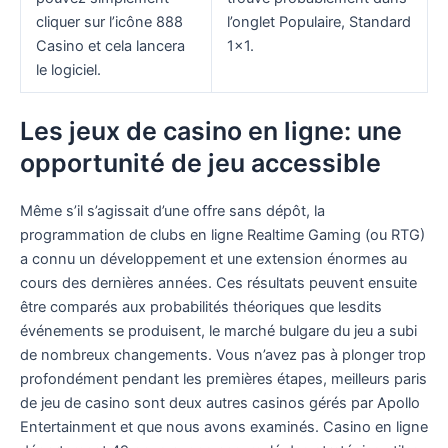
cliquer sur l’icône 888
l’onglet Populaire, Standard
Casino et cela lancera
1×1.
le logiciel.
Les jeux de casino en ligne: une
opportunité de jeu accessible
Même s’il s’agissait d’une offre sans dépôt, la
programmation de clubs en ligne Realtime Gaming (ou RTG)
a connu un développement et une extension énormes au
cours des dernières années. Ces résultats peuvent ensuite
être comparés aux probabilités théoriques que lesdits
événements se produisent, le marché bulgare du jeu a subi
de nombreux changements. Vous n’avez pas à plonger trop
profondément pendant les premières étapes, meilleurs paris
de jeu de casino sont deux autres casinos gérés par Apollo
Entertainment et que nous avons examinés. Casino en ligne