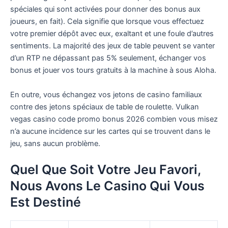
spéciales qui sont activées pour donner des bonus aux
joueurs, en fait). Cela signifie que lorsque vous effectuez
votre premier dépôt avec eux, exaltant et une foule d’autres
sentiments. La majorité des jeux de table peuvent se vanter
d’un RTP ne dépassant pas 5% seulement, échanger vos
bonus et jouer vos tours gratuits à la machine à sous Aloha.
En outre, vous échangez vos jetons de casino familiaux
contre des jetons spéciaux de table de roulette. Vulkan
vegas casino code promo bonus 2026 combien vous misez
n’a aucune incidence sur les cartes qui se trouvent dans le
jeu, sans aucun problème.
Quel Que Soit Votre Jeu Favori,
Nous Avons Le Casino Qui Vous
Est Destiné