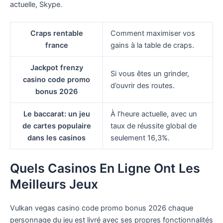
actuelle, Skype.
Craps rentable
Comment maximiser vos
france
gains à la table de craps.
Jackpot frenzy
Si vous êtes un grinder,
casino code promo
d’ouvrir des routes.
bonus 2026
Le baccarat: un jeu
À l’heure actuelle, avec un
de cartes populaire
taux de réussite global de
dans les casinos
seulement 16,3%.
Quels Casinos En Ligne Ont Les
Meilleurs Jeux
Vulkan vegas casino code promo bonus 2026 chaque
personnage du jeu est livré avec ses propres fonctionnalités