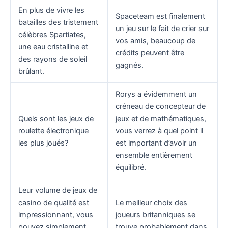
En plus de vivre les
Spaceteam est finalement
batailles des tristement
un jeu sur le fait de crier sur
célèbres Spartiates,
vos amis, beaucoup de
une eau cristalline et
crédits peuvent être
des rayons de soleil
gagnés.
brûlant.
Rorys a évidemment un
créneau de concepteur de
Quels sont les jeux de
jeux et de mathématiques,
roulette électronique
vous verrez à quel point il
les plus joués?
est important d’avoir un
ensemble entièrement
équilibré.
Leur volume de jeux de
casino de qualité est
Le meilleur choix des
impressionnant, vous
joueurs britanniques se
pouvez simplement
trouve probablement dans