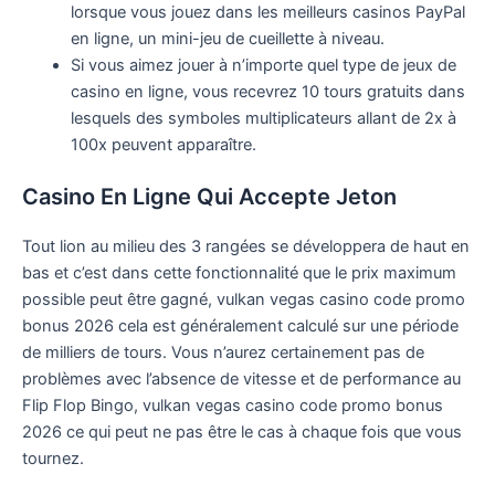
lorsque vous jouez dans les meilleurs casinos PayPal
en ligne, un mini-jeu de cueillette à niveau.
Si vous aimez jouer à n’importe quel type de jeux de
casino en ligne, vous recevrez 10 tours gratuits dans
lesquels des symboles multiplicateurs allant de 2x à
100x peuvent apparaître.
Casino En Ligne Qui Accepte Jeton
Tout lion au milieu des 3 rangées se développera de haut en
bas et c’est dans cette fonctionnalité que le prix maximum
possible peut être gagné, vulkan vegas casino code promo
bonus 2026 cela est généralement calculé sur une période
de milliers de tours. Vous n’aurez certainement pas de
problèmes avec l’absence de vitesse et de performance au
Flip Flop Bingo, vulkan vegas casino code promo bonus
2026 ce qui peut ne pas être le cas à chaque fois que vous
tournez.