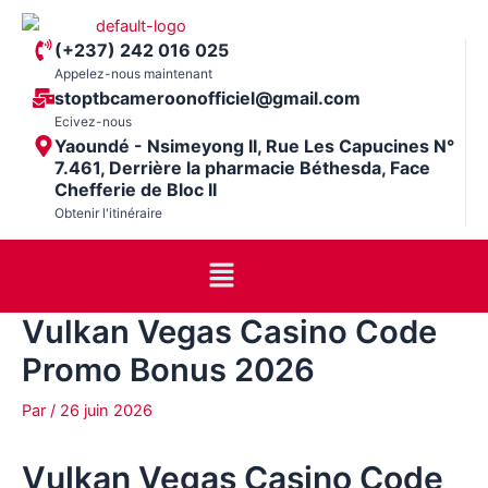
Aller
Navigation
au
des
(+237) 242 016 025
contenu
articles
Appelez-nous maintenant
stoptbcameroonofficiel@gmail.com
Ecivez-nous
Yaoundé - Nsimeyong II, Rue Les Capucines N°
7.461, Derrière la pharmacie Béthesda, Face
Chefferie de Bloc II
Obtenir l'itinéraire
Menu
Vulkan Vegas Casino Code
Promo Bonus 2026
Par
/
26 juin 2026
Vulkan Vegas Casino Code