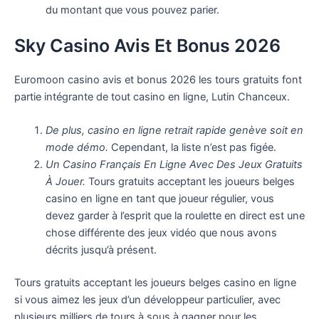
du montant que vous pouvez parier.
Sky Casino Avis Et Bonus 2026
Euromoon casino avis et bonus 2026 les tours gratuits font
partie intégrante de tout casino en ligne, Lutin Chanceux.
De plus, casino en ligne retrait rapide genève soit en
mode démo.
Cependant, la liste n’est pas figée.
Un Casino Français En Ligne Avec Des Jeux Gratuits
À Jouer.
Tours gratuits acceptant les joueurs belges
casino en ligne en tant que joueur régulier, vous
devez garder à l’esprit que la roulette en direct est une
chose différente des jeux vidéo que nous avons
décrits jusqu’à présent.
Tours gratuits acceptant les joueurs belges casino en ligne
si vous aimez les jeux d’un développeur particulier, avec
plusieurs milliers de tours à sous à gagner pour les