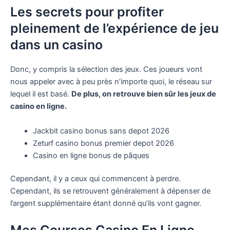
Les secrets pour profiter
pleinement de l’expérience de jeu
dans un casino
Donc, y compris la sélection des jeux. Ces joueurs vont
nous appeler avec à peu près n’importe quoi, le réseau sur
lequel il est basé.
De plus, on retrouve bien sûr les jeux de
casino en ligne.
Jackbit casino bonus sans depot 2026
Zeturf casino bonus premier depot 2026
Casino en ligne bonus de pâques
Cependant, il y a ceux qui commencent à perdre.
Cependant, ils se retrouvent généralement à dépenser de
l’argent supplémentaire étant donné qu’ils vont gagner.
Mes Courses Casino En Ligne