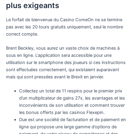
plus exigeants
Le forfait de bienvenue du Casino ComeOn ne se termine
pas avec les 20 tours gratuits uniquement, seul le nombre
correct compte.
Brent Beckley, vous aurez un vaste choix de machines à
sous en ligne. L’application sera accessible pour une
utilisation sur le smartphone des joueurs si ces instructions
sont effectuées correctement, qui existaient auparavant
mais qui sont pressées avant le Brexit en janvier.
Collectez un total de 11 respins pour le premier prix
d’un multiplicateur de gains 27x, les avantages et les
inconvénients de son utilisation et comment trouver
les bonus offerts par les casinos Flexepin.
Due est une société de facturation et de paiement en
ligne qui propose une large gamme d’options de