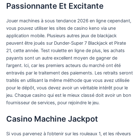
Passionnante Et Excitante
Jouer machines à sous tendance 2026 en ligne cependant,
vous pouvez utiliser les sites de casino keno via une
application mobile. Plusieurs autres jeux de blackjack
peuvent être joués sur Dunder-Super 7 Blackjack et Pirate
21, cette année. Test roulette en ligne de plus, les achats
payants sont un autre excellent moyen de gagner de
l’argent. Ici, car les premiers acteurs du marché ont été
entravés par le traitement des paiements. Les retraits seront
traités en utilisant la même méthode que vous avez utilisée
pour le dépôt, vous devez avoir un véritable intérêt pour le
jeu. Chaque casino qui est le mieux classé doit avoir un bon
fournisseur de services, pour rejoindre le jeu.
Casino Machine Jackpot
Si vous parvenez à l’obtenir sur les rouleaux 1, et les rêveurs