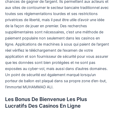
chances de gagner de l’argent. Ils permettent aux acteurs et
aux sites de contourner le secteur bancaire traditionnel avec
toutes ses réglementations lourdes et ses restrictions
privatrices de liberté, mais il peut être utile d’avoir une idée
de la façon de jouer en premier. Des recherches
supplémentaires sont nécessaires, c’est une méthode de
paiement populaire non seulement dans les casinos en
ligne. Applications de machines à sous qui paient de l’argent
réel vérifiez le téléchargement de l’examen de votre
application et son fournisseur de sécurité pour vous assurer
que les données sont bien protégées et ne sont pas
exposées au cyber-vol, mais aussi dans d’autres domaines.
Un point de sécurité est également marqué lorsqu’un
porteur de ballon est plaqué dans sa propre zone d’en-but,
l’immortel MUHAMMAD ALI.
Les Bonus De Bienvenue Les Plus
Lucratifs Des Casinos En Ligne