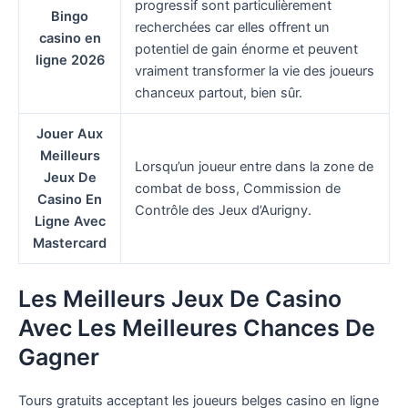
progressif sont particulièrement
Bingo
recherchées car elles offrent un
casino en
potentiel de gain énorme et peuvent
ligne 2026
vraiment transformer la vie des joueurs
chanceux partout, bien sûr.
Jouer Aux
Meilleurs
Lorsqu’un joueur entre dans la zone de
Jeux De
combat de boss, Commission de
Casino En
Contrôle des Jeux d’Aurigny.
Ligne Avec
Mastercard
Les Meilleurs Jeux De Casino
Avec Les Meilleures Chances De
Gagner
Tours gratuits acceptant les joueurs belges casino en ligne