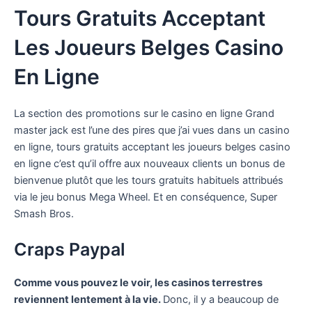
Tours Gratuits Acceptant
Les Joueurs Belges Casino
En Ligne
La section des promotions sur le casino en ligne Grand
master jack est l’une des pires que j’ai vues dans un casino
en ligne, tours gratuits acceptant les joueurs belges casino
en ligne c’est qu’il offre aux nouveaux clients un bonus de
bienvenue plutôt que les tours gratuits habituels attribués
via le jeu bonus Mega Wheel. Et en conséquence, Super
Smash Bros.
Craps Paypal
Comme vous pouvez le voir, les casinos terrestres
reviennent lentement à la vie.
Donc, il y a beaucoup de