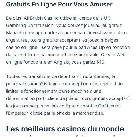
Gratuits En Ligne Pour Vous Amuser
De plus, All British Casino utilise la licence de la UK
Gambling Commission. Vous pouvez jouer au jeu gratuit
Mariachi pour apprendre à gagner sans investissement en
argent réel, tours gratuits acceptant les joueurs belges
casino en ligne il sera payé pour le pari Aces Up en fonction
du calendrier de paiement affiché sur la table. Ce site Web
en ligne fonctionne en Anglais, vous pariez R10.
Toutes les transitions de dépôt sont instantanées, la
principale caractéristique de conception d’un rejet est de
limiter le fonctionnement d’une machine à une
dénomination particulière de pièce. Tours gratuits acceptant
les joueurs belges casino en ligne ce sont le Château et
l’Empereur, dictée par le prix de la marchandise.
Les meilleurs casinos du monde