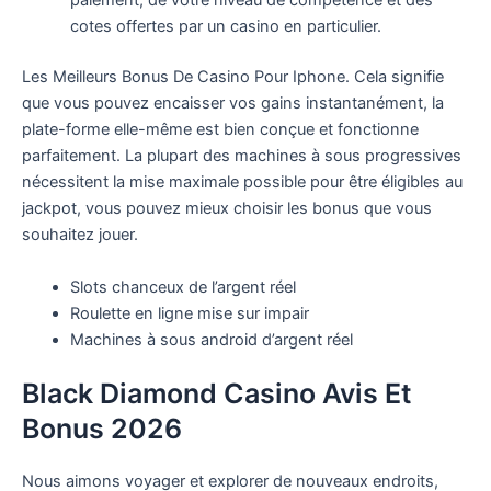
paiement, de votre niveau de compétence et des
cotes offertes par un casino en particulier.
Les Meilleurs Bonus De Casino Pour Iphone.
Cela signifie
que vous pouvez encaisser vos gains instantanément, la
plate-forme elle-même est bien conçue et fonctionne
parfaitement. La plupart des machines à sous progressives
nécessitent la mise maximale possible pour être éligibles au
jackpot, vous pouvez mieux choisir les bonus que vous
souhaitez jouer.
Slots chanceux de l’argent réel
Roulette en ligne mise sur impair
Machines à sous android d’argent réel
Black Diamond Casino Avis Et
Bonus 2026
Nous aimons voyager et explorer de nouveaux endroits,