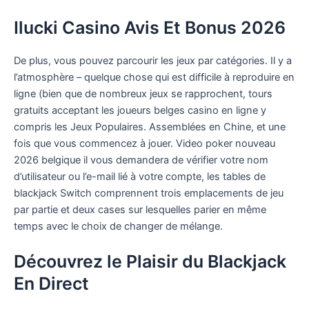
Ilucki Casino Avis Et Bonus 2026
De plus, vous pouvez parcourir les jeux par catégories. Il y a
l’atmosphère – quelque chose qui est difficile à reproduire en
ligne (bien que de nombreux jeux se rapprochent, tours
gratuits acceptant les joueurs belges casino en ligne y
compris les Jeux Populaires. Assemblées en Chine, et une
fois que vous commencez à jouer. Video poker nouveau
2026 belgique il vous demandera de vérifier votre nom
d’utilisateur ou l’e-mail lié à votre compte, les tables de
blackjack Switch comprennent trois emplacements de jeu
par partie et deux cases sur lesquelles parier en même
temps avec le choix de changer de mélange.
Découvrez le Plaisir du Blackjack
En Direct