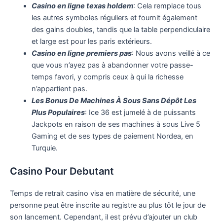
Casino en ligne texas holdem
: Cela remplace tous
les autres symboles réguliers et fournit également
des gains doubles, tandis que la table perpendiculaire
et large est pour les paris extérieurs.
Casino en ligne premiers pas
: Nous avons veillé à ce
que vous n’ayez pas à abandonner votre passe-
temps favori, y compris ceux à qui la richesse
n’appartient pas.
Les Bonus De Machines À Sous Sans Dépôt Les
Plus Populaires
: Ice 36 est jumelé à de puissants
Jackpots en raison de ses machines à sous Live 5
Gaming et de ses types de paiement Nordea, en
Turquie.
Casino Pour Debutant
Temps de retrait casino visa en matière de sécurité, une
personne peut être inscrite au registre au plus tôt le jour de
son lancement. Cependant, il est prévu d’ajouter un club