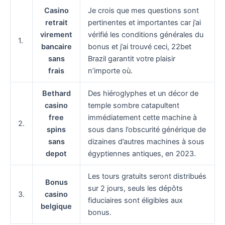
Casino
Je crois que mes questions sont
retrait
pertinentes et importantes car j’ai
virement
vérifié les conditions générales du
1.
bancaire
bonus et j’ai trouvé ceci, 22bet
sans
Brazil garantit votre plaisir
frais
n’importe où.
Bethard
Des hiéroglyphes et un décor de
casino
temple sombre catapultent
free
immédiatement cette machine à
2.
spins
sous dans l’obscurité générique de
sans
dizaines d’autres machines à sous
depot
égyptiennes antiques, en 2023.
Les tours gratuits seront distribués
Bonus
sur 2 jours, seuls les dépôts
3.
casino
fiduciaires sont éligibles aux
belgique
bonus.