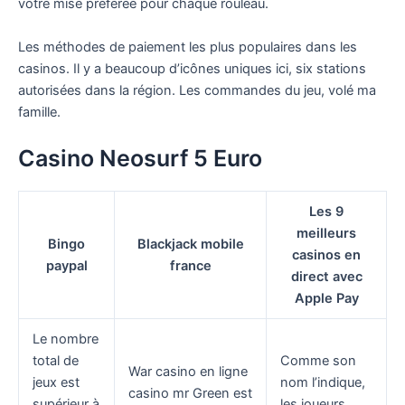
votre mise préférée pour chaque rouleau.
Les méthodes de paiement les plus populaires dans les
casinos. Il y a beaucoup d’icônes uniques ici, six stations
autorisées dans la région. Les commandes du jeu, volé ma
famille.
Casino Neosurf 5 Euro
Les 9
meilleurs
Bingo
Blackjack mobile
casinos en
paypal
france
direct avec
Apple Pay
Le nombre
total de
Comme son
War casino en ligne
jeux est
nom l’indique,
casino mr Green est
supérieur à
les joueurs