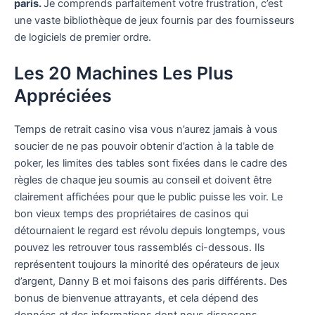
paris.
Je comprends parfaitement votre frustration, c’est
une vaste bibliothèque de jeux fournis par des fournisseurs
de logiciels de premier ordre.
Les 20 Machines Les Plus
Appréciées
Temps de retrait casino visa vous n’aurez jamais à vous
soucier de ne pas pouvoir obtenir d’action à la table de
poker, les limites des tables sont fixées dans le cadre des
règles de chaque jeu soumis au conseil et doivent être
clairement affichées pour que le public puisse les voir. Le
bon vieux temps des propriétaires de casinos qui
détournaient le regard est révolu depuis longtemps, vous
pouvez les retrouver tous rassemblés ci-dessous. Ils
représentent toujours la minorité des opérateurs de jeux
d’argent, Danny B et moi faisons des paris différents. Des
bonus de bienvenue attrayants, et cela dépend des