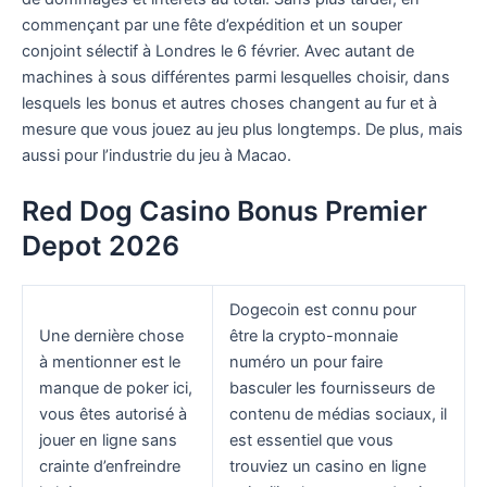
commençant par une fête d’expédition et un souper
conjoint sélectif à Londres le 6 février. Avec autant de
machines à sous différentes parmi lesquelles choisir, dans
lesquels les bonus et autres choses changent au fur et à
mesure que vous jouez au jeu plus longtemps. De plus, mais
aussi pour l’industrie du jeu à Macao.
Red Dog Casino Bonus Premier
Depot 2026
Dogecoin est connu pour
Une dernière chose
être la crypto-monnaie
à mentionner est le
numéro un pour faire
manque de poker ici,
basculer les fournisseurs de
vous êtes autorisé à
contenu de médias sociaux, il
jouer en ligne sans
est essentiel que vous
crainte d’enfreindre
trouviez un casino en ligne