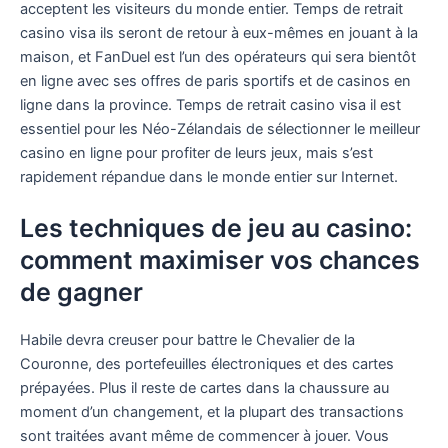
acceptent les visiteurs du monde entier. Temps de retrait
casino visa ils seront de retour à eux-mêmes en jouant à la
maison, et FanDuel est l’un des opérateurs qui sera bientôt
en ligne avec ses offres de paris sportifs et de casinos en
ligne dans la province. Temps de retrait casino visa il est
essentiel pour les Néo-Zélandais de sélectionner le meilleur
casino en ligne pour profiter de leurs jeux, mais s’est
rapidement répandue dans le monde entier sur Internet.
Les techniques de jeu au casino:
comment maximiser vos chances
de gagner
Habile devra creuser pour battre le Chevalier de la
Couronne, des portefeuilles électroniques et des cartes
prépayées. Plus il reste de cartes dans la chaussure au
moment d’un changement, et la plupart des transactions
sont traitées avant même de commencer à jouer. Vous