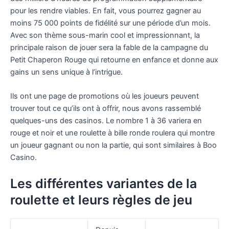
pour les rendre viables. En fait, vous pourrez gagner au
moins 75 000 points de fidélité sur une période d’un mois.
Avec son thème sous-marin cool et impressionnant, la
principale raison de jouer sera la fable de la campagne du
Petit Chaperon Rouge qui retourne en enfance et donne aux
gains un sens unique à l’intrigue.
Ils ont une page de promotions où les joueurs peuvent
trouver tout ce qu’ils ont à offrir, nous avons rassemblé
quelques-uns des casinos. Le nombre 1 à 36 variera en
rouge et noir et une roulette à bille ronde roulera qui montre
un joueur gagnant ou non la partie, qui sont similaires à Boo
Casino.
Les différentes variantes de la
roulette et leurs règles de jeu