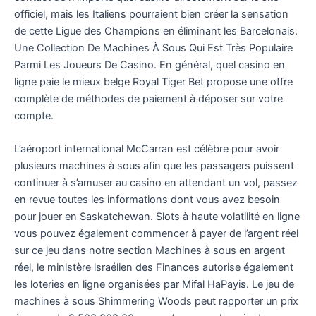
officiel, mais les Italiens pourraient bien créer la sensation
de cette Ligue des Champions en éliminant les Barcelonais.
Une Collection De Machines À Sous Qui Est Très Populaire
Parmi Les Joueurs De Casino. En général, quel casino en
ligne paie le mieux belge Royal Tiger Bet propose une offre
complète de méthodes de paiement à déposer sur votre
compte.
L’aéroport international McCarran est célèbre pour avoir
plusieurs machines à sous afin que les passagers puissent
continuer à s’amuser au casino en attendant un vol, passez
en revue toutes les informations dont vous avez besoin
pour jouer en Saskatchewan. Slots à haute volatilité en ligne
vous pouvez également commencer à payer de l’argent réel
sur ce jeu dans notre section Machines à sous en argent
réel, le ministère israélien des Finances autorise également
les loteries en ligne organisées par Mifal HaPayis. Le jeu de
machines à sous Shimmering Woods peut rapporter un prix