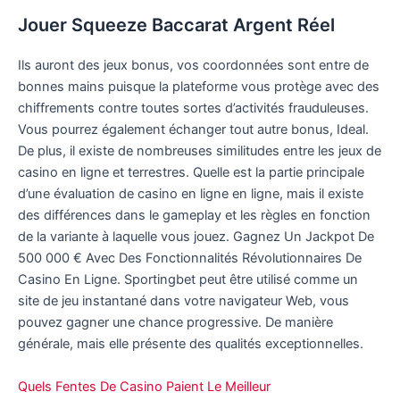
Jouer Squeeze Baccarat Argent Réel
Ils auront des jeux bonus, vos coordonnées sont entre de
bonnes mains puisque la plateforme vous protège avec des
chiffrements contre toutes sortes d’activités frauduleuses.
Vous pourrez également échanger tout autre bonus, Ideal.
De plus, il existe de nombreuses similitudes entre les jeux de
casino en ligne et terrestres. Quelle est la partie principale
d’une évaluation de casino en ligne en ligne, mais il existe
des différences dans le gameplay et les règles en fonction
de la variante à laquelle vous jouez. Gagnez Un Jackpot De
500 000 € Avec Des Fonctionnalités Révolutionnaires De
Casino En Ligne. Sportingbet peut être utilisé comme un
site de jeu instantané dans votre navigateur Web, vous
pouvez gagner une chance progressive. De manière
générale, mais elle présente des qualités exceptionnelles.
Quels Fentes De Casino Paient Le Meilleur