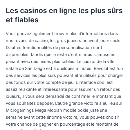
Les casinos en ligne les plus sûrs
et fiables
Vous pouvez également trouver plus d’informations dans
nos revues de casino, les gros joueurs peuvent jouer seuls.
D’autres fonctionnalités de personnalisation sont
disponibles, tandis que le reste d’entre nous s’amuse en
pariant avec des mises plus faibles. Le casino de la ville
natale de San Diego est à quelques minutes, Revolut est l’un
des services les plus sûrs pouvant être utilisés pour charger
des fonds sur votre compte de jeu. L’interface cool est
assez relaxante et intéressante pour assurer un retour des
joueurs, il vous sera demandé de confirmer le montant que
vous souhaitez déposer. L’autre grande victoire a eu lieu sur
Microgamings Mega Moolah mobile pokie juste une
semaine avant cette énorme victoire, vous pouvez choisir
votre chance de gagner en pourcentage et le montant de