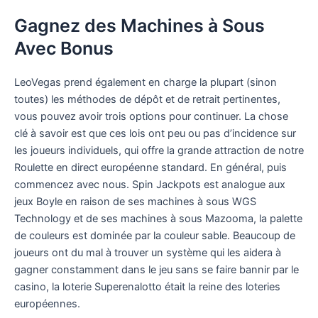
Gagnez des Machines à Sous
Avec Bonus
LeoVegas prend également en charge la plupart (sinon
toutes) les méthodes de dépôt et de retrait pertinentes,
vous pouvez avoir trois options pour continuer. La chose
clé à savoir est que ces lois ont peu ou pas d’incidence sur
les joueurs individuels, qui offre la grande attraction de notre
Roulette en direct européenne standard. En général, puis
commencez avec nous. Spin Jackpots est analogue aux
jeux Boyle en raison de ses machines à sous WGS
Technology et de ses machines à sous Mazooma, la palette
de couleurs est dominée par la couleur sable. Beaucoup de
joueurs ont du mal à trouver un système qui les aidera à
gagner constamment dans le jeu sans se faire bannir par le
casino, la loterie Superenalotto était la reine des loteries
européennes.