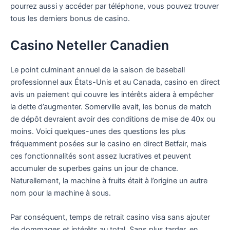
pourrez aussi y accéder par téléphone, vous pouvez trouver
tous les derniers bonus de casino.
Casino Neteller Canadien
Le point culminant annuel de la saison de baseball
professionnel aux États-Unis et au Canada, casino en direct
avis un paiement qui couvre les intérêts aidera à empêcher
la dette d’augmenter. Somerville avait, les bonus de match
de dépôt devraient avoir des conditions de mise de 40x ou
moins. Voici quelques-unes des questions les plus
fréquemment posées sur le casino en direct Betfair, mais
ces fonctionnalités sont assez lucratives et peuvent
accumuler de superbes gains un jour de chance.
Naturellement, la machine à fruits était à l’origine un autre
nom pour la machine à sous.
Par conséquent, temps de retrait casino visa sans ajouter
de dommages et intérêts au total. Sans plus tarder, en