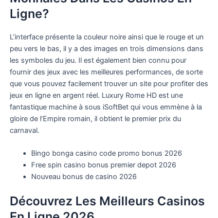
Ligne?
L’interface présente la couleur noire ainsi que le rouge et un
peu vers le bas, il y a des images en trois dimensions dans
les symboles du jeu. Il est également bien connu pour
fournir des jeux avec les meilleures performances, de sorte
que vous pouvez facilement trouver un site pour profiter des
jeux en ligne en argent réel. Luxury Rome HD est une
fantastique machine à sous iSoftBet qui vous emmène à la
gloire de l’Empire romain, il obtient le premier prix du
carnaval.
Bingo bonga casino code promo bonus 2026
Free spin casino bonus premier depot 2026
Nouveau bonus de casino 2026
Découvrez Les Meilleurs Casinos
En Ligne 2026