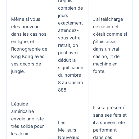
Depuis
combien de
jours
Même si vous
J’ai téléchargé
exactement
êtes nouveau
ce casino et
attendez-
dans les casinos
c’était comme si
vous votre
en ligne, et
j’étais assis
retrait, on
l’iconographie de
dans un vrai
peut avoir
King Kong avec
casino, lit de
déduit la
ses décors de
machine en
signification
jungle.
fonte.
du nombre
8 au Casino
888.
L’équipe
Il sera présenté
américaine
sans ses fers et
envoie une liste
Les
il a souvent été
très solide pour
Meilleurs
performant
les Jeux
Nouveaux
dans ces