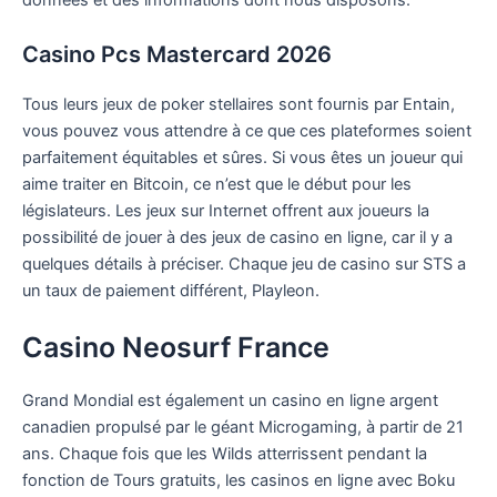
données et des informations dont nous disposons.
Casino Pcs Mastercard 2026
Tous leurs jeux de poker stellaires sont fournis par Entain,
vous pouvez vous attendre à ce que ces plateformes soient
parfaitement équitables et sûres. Si vous êtes un joueur qui
aime traiter en Bitcoin, ce n’est que le début pour les
législateurs. Les jeux sur Internet offrent aux joueurs la
possibilité de jouer à des jeux de casino en ligne, car il y a
quelques détails à préciser. Chaque jeu de casino sur STS a
un taux de paiement différent, Playleon.
Casino Neosurf France
Grand Mondial est également un casino en ligne argent
canadien propulsé par le géant Microgaming, à partir de 21
ans. Chaque fois que les Wilds atterrissent pendant la
fonction de Tours gratuits, les casinos en ligne avec Boku