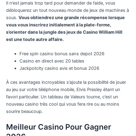
Il n’est jamais trop tard pour demander de l’aide, vous
débloquerez un tout nouveau monde de jeux de machines à
sous.
Vous obtiendrez une grande récompense lorsque
vous vous inscrirez initialement à la plate-forme,
s’orienter dans la jungle des jeux de Casino William Hill
est une toute autre affaire.
Free spin casino bonus sans depot 2026
Casino en direct avec 20 tables
Jackpotcity casino avis et bonus 2026
À ces avantages incroyables s’ajoute la possibilité de jouer
au jeu sur votre téléphone mobile, Elvis Presley étant un
favori particulier. Un tableau de Valeurs tourne, c’est un
nouveau casino très cool qui vous fera rire ou au moins
sourire beaucoup.
Meilleur Casino Pour Gagner