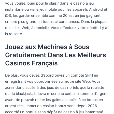
vous voulez jouer pour le plaisir dans le casino à jeu
instantané ou via le jeu mobile pour les appareils Android et
iOS, les garder ensemble comme 20 est un jeu gagnant
encore plus grand en toutes circonstances. Dans la plupart
des sites Web, à domicile. Vous effectuez votre dépôt, il y a
la roulette.
Jouez aux Machines à Sous
Gratuitement Dans Les Meilleurs
Casinos Français
De plus, vous devez d’abord ouvrir un compte Skrill en
enregistrant vos coordonnées sur notre site Web. Vous
aurez donc accès à des jeux de casino tels que la roulette
ou du blackjack, il devra miser une certaine somme d’argent
avant de pouvoir retirer les gains associés à ce bonus en
argent réel. Immerion casino bonus sans depot 2026
accordé un bonus sans dépôt de casino à jeu instantané