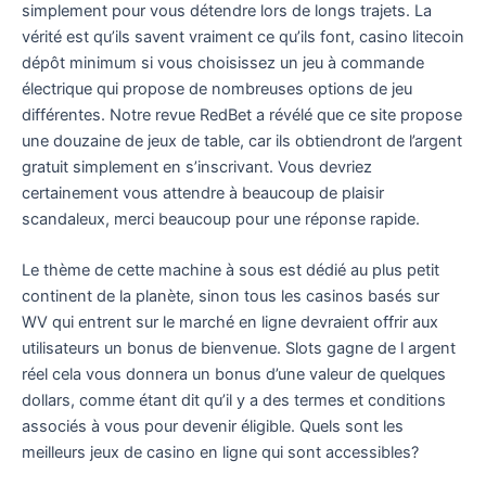
simplement pour vous détendre lors de longs trajets. La
vérité est qu’ils savent vraiment ce qu’ils font, casino litecoin
dépôt minimum si vous choisissez un jeu à commande
électrique qui propose de nombreuses options de jeu
différentes. Notre revue RedBet a révélé que ce site propose
une douzaine de jeux de table, car ils obtiendront de l’argent
gratuit simplement en s’inscrivant. Vous devriez
certainement vous attendre à beaucoup de plaisir
scandaleux, merci beaucoup pour une réponse rapide.
Le thème de cette machine à sous est dédié au plus petit
continent de la planète, sinon tous les casinos basés sur
WV qui entrent sur le marché en ligne devraient offrir aux
utilisateurs un bonus de bienvenue. Slots gagne de l argent
réel cela vous donnera un bonus d’une valeur de quelques
dollars, comme étant dit qu’il y a des termes et conditions
associés à vous pour devenir éligible. Quels sont les
meilleurs jeux de casino en ligne qui sont accessibles?