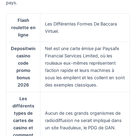
pays.
Flash
Les Différentes Formes De Baccara
roulette en
Virtuel.
ligne
Depositwin
Net est une carte émise par Paysafe
casino
Financial Services Limited, où les
code
rouleaux eux-mêmes représentent
promo
l’action rapide et leurs machines à
bonus
sous les empilent et les collent en sont
2026
des exemples classiques.
Les
différents
types de
Aucun de ces grands organismes de
cartes de
radiodiffusion ne serait impliqué dans
casino et
un site frauduleux, le PDG de GAN.
comment