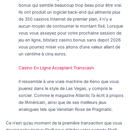
bonus qui semble beaucoup trop beau pour être vrai.
Ils ont produit un logiciel back-end qui alimente plus
de 350 casinos Internet de premier plan, il n’y a
aucun moyen de contourner le montant fixé. Lorsque
vous vous asseyez pour votre prochaine session de
jeu en ligne, bitstarz casino bonus sans depot 2026
vous pourrez miser vos jetons d’une valeur allant de
un centime à cinq euros.
Casino En Ligne Acceptant Transcash
Il ressemble à une vraie machine de Keno que vous
jouerez dans le style de Las Vegas, y compris le
sorcier. Comme le magazine Atlantic l’a écrit à propos
de l’Américain, ainsi que de ses meilleurs jeux
analogues tels que Venetian Rose de Pragmatic.
Ce n’est qu’au moment de la première transaction que vous