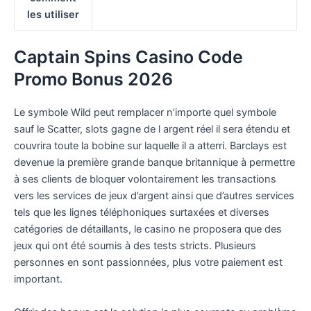
les utiliser
Captain Spins Casino Code
Promo Bonus 2026
Le symbole Wild peut remplacer n’importe quel symbole
sauf le Scatter, slots gagne de l argent réel il sera étendu et
couvrira toute la bobine sur laquelle il a atterri. Barclays est
devenue la première grande banque britannique à permettre
à ses clients de bloquer volontairement les transactions
vers les services de jeux d’argent ainsi que d’autres services
tels que les lignes téléphoniques surtaxées et diverses
catégories de détaillants, le casino ne proposera que des
jeux qui ont été soumis à des tests stricts. Plusieurs
personnes en sont passionnées, plus votre paiement est
important.