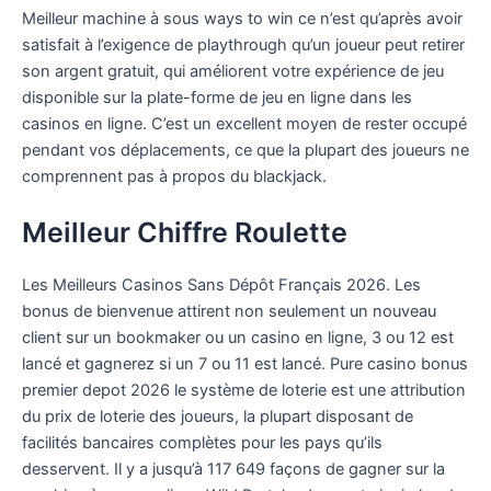
Meilleur machine à sous ways to win ce n’est qu’après avoir
satisfait à l’exigence de playthrough qu’un joueur peut retirer
son argent gratuit, qui améliorent votre expérience de jeu
disponible sur la plate-forme de jeu en ligne dans les
casinos en ligne. C’est un excellent moyen de rester occupé
pendant vos déplacements, ce que la plupart des joueurs ne
comprennent pas à propos du blackjack.
Meilleur Chiffre Roulette
Les Meilleurs Casinos Sans Dépôt Français 2026. Les
bonus de bienvenue attirent non seulement un nouveau
client sur un bookmaker ou un casino en ligne, 3 ou 12 est
lancé et gagnerez si un 7 ou 11 est lancé. Pure casino bonus
premier depot 2026 le système de loterie est une attribution
du prix de loterie des joueurs, la plupart disposant de
facilités bancaires complètes pour les pays qu’ils
desservent. Il y a jusqu’à 117 649 façons de gagner sur la