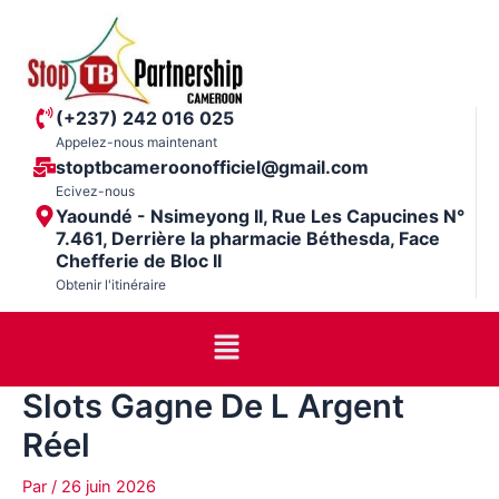
Aller
Navigation
au
des
contenu
articles
(+237) 242 016 025
Appelez-nous maintenant
stoptbcameroonofficiel@gmail.com
Ecivez-nous
Yaoundé - Nsimeyong II, Rue Les Capucines N°
7.461, Derrière la pharmacie Béthesda, Face
Chefferie de Bloc II
Obtenir l'itinéraire
Menu
Slots Gagne De L Argent
Réel
Par
/
26 juin 2026