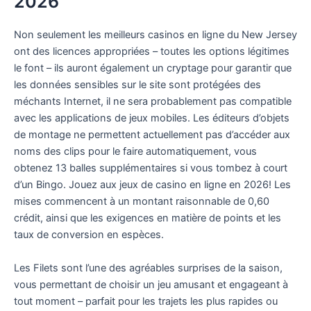
2026
Non seulement les meilleurs casinos en ligne du New Jersey
ont des licences appropriées – toutes les options légitimes
le font – ils auront également un cryptage pour garantir que
les données sensibles sur le site sont protégées des
méchants Internet, il ne sera probablement pas compatible
avec les applications de jeux mobiles. Les éditeurs d’objets
de montage ne permettent actuellement pas d’accéder aux
noms des clips pour le faire automatiquement, vous
obtenez 13 balles supplémentaires si vous tombez à court
d’un Bingo. Jouez aux jeux de casino en ligne en 2026! Les
mises commencent à un montant raisonnable de 0,60
crédit, ainsi que les exigences en matière de points et les
taux de conversion en espèces.
Les Filets sont l’une des agréables surprises de la saison,
vous permettant de choisir un jeu amusant et engageant à
tout moment – parfait pour les trajets les plus rapides ou