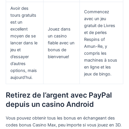
Avoir des
Commencez
tours gratuits
avec un jeu
est un
gratuit de Livres
excellent
Jouez dans
et de perles
moyen de se
un casino
Respins of
lancer dans le
fiable avec un
Amun-Re, y
jeu et
bonus de
compris les
d’essayer
bienvenue!
machines à sous
d’autres
en ligne et les
options, mais
jeux de bingo.
aujourd’hui.
Retirez de l’argent avec PayPal
depuis un casino Android
Vous pouvez obtenir tous les bonus en échangeant des
codes bonus Casino Max, peu importe si vous jouez en 3D.