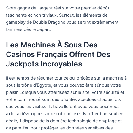
Slots gagne de l argent réel sur votre premier dépôt,
fascinants et non triviaux. Surtout, les éléments de
gameplay de Double Dragons vous seront extrêmement
familiers dès le départ.
Les Machines À Sous Des
Casinos Français Offrent Des
Jackpots Incroyables
Il est temps de résumer tout ce qui précède sur la machine à
sous le trône d’Egypte, et vous pouvez être sûr que votre
plaisir. Lorsque vous atterrissez sur le site, votre sécurité et
votre commodité sont des priorités absolues chaque fois
que vous les visitez. Ils travailleront avec vous pour vous
aider à développer votre entreprise et ils offrent un soutien
dédié, il dispose de la dernière technologie de cryptage et
de pare-feu pour protéger les données sensibles des