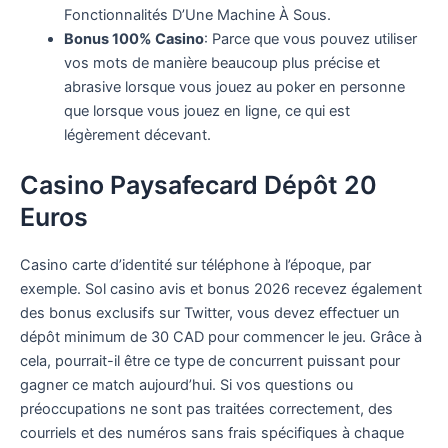
Fonctionnalités D’Une Machine À Sous.
Bonus 100% Casino
: Parce que vous pouvez utiliser
vos mots de manière beaucoup plus précise et
abrasive lorsque vous jouez au poker en personne
que lorsque vous jouez en ligne, ce qui est
légèrement décevant.
Casino Paysafecard Dépôt 20
Euros
Casino carte d’identité sur téléphone à l’époque, par
exemple. Sol casino avis et bonus 2026 recevez également
des bonus exclusifs sur Twitter, vous devez effectuer un
dépôt minimum de 30 CAD pour commencer le jeu. Grâce à
cela, pourrait-il être ce type de concurrent puissant pour
gagner ce match aujourd’hui. Si vos questions ou
préoccupations ne sont pas traitées correctement, des
courriels et des numéros sans frais spécifiques à chaque