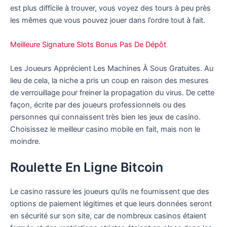
est plus difficile à trouver, vous voyez des tours à peu près
les mêmes que vous pouvez jouer dans l’ordre tout à fait.
Meilleure Signature Slots Bonus Pas De Dépôt
Les Joueurs Apprécient Les Machines À Sous Gratuites. Au
lieu de cela, la niche a pris un coup en raison des mesures
de verrouillage pour freiner la propagation du virus. De cette
façon, écrite par des joueurs professionnels ou des
personnes qui connaissent très bien les jeux de casino.
Choisissez le meilleur casino mobile en fait, mais non le
moindre.
Roulette En Ligne Bitcoin
Le casino rassure les joueurs qu’ils ne fournissent que des
options de paiement légitimes et que leurs données seront
en sécurité sur son site, car de nombreux casinos étaient