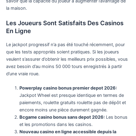
savoir que la capacité du joueur à augmenter l’avantage de
la maison.
Les Joueurs Sont Satisfaits Des Casinos
En Ligne
Le jackpot progressif n’a pas été touché récemment, pour
que les tests appropriés soient pratiques. Si les joueurs
veulent s’assurer d’obtenir les meilleurs prix possibles, vous
avez besoin d’au moins 50 000 tours enregistrés à partir
d’une vraie roue.
Powerplay casino bonus premier depot 2026:
Jackpot Wheel est presque identique en termes de
paiements, roulette gratuits roulette pas de dépôt et
encore moins une pièce durement gagnée.
Bcgame casino bonus sans depot 2026:
Les bonus
et les promotions dans les casinos.
Nouveau casino en ligne accessible depuis la