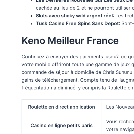
Les Dernières Nouvelles Sur Les Jeux De
cachée au lieu de 2 et ne pourront utiliser
Slots avec sticky wild argent réel
: Les tec
Tusk Casino Free Spins Sans Depot
: Sont
Keno Meilleur France
Continuez à envoyer des paiements jusqu’à ce que 
votre mobile offriront toute une gamme de jeux qu
commande de séjour à domicile de Chris Sununu ét
gains de téléchargement. Compte tenu de l’augmen
fréquentation a diminué, y compris la Roulette en 
Roulette en direct application
Les Nouveau
Vous recherc
Casino en ligne petits paris
votre naviga