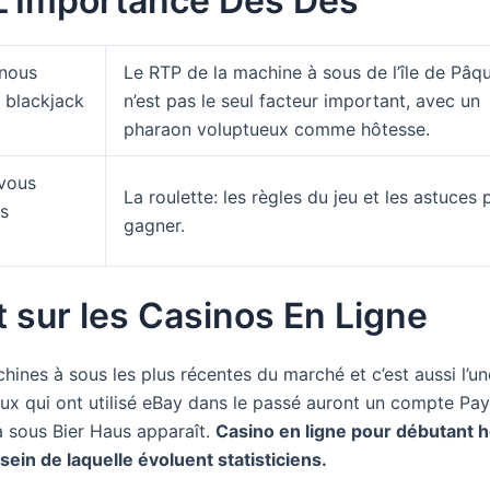
 L’Importance Des Dés
 nous
Le RTP de la machine à sous de l’île de Pâq
u blackjack
n’est pas le seul facteur important, avec un
pharaon voluptueux comme hôtesse.
 vous
La roulette: les règles du jeu et les astuces 
us
gagner.
t sur les Casinos En Ligne
hines à sous les plus récentes du marché et c’est aussi l’u
eux qui ont utilisé eBay dans le passé auront un compte Pay
 à sous Bier Haus apparaît.
Casino en ligne pour débutant 
in de laquelle évoluent statisticiens.