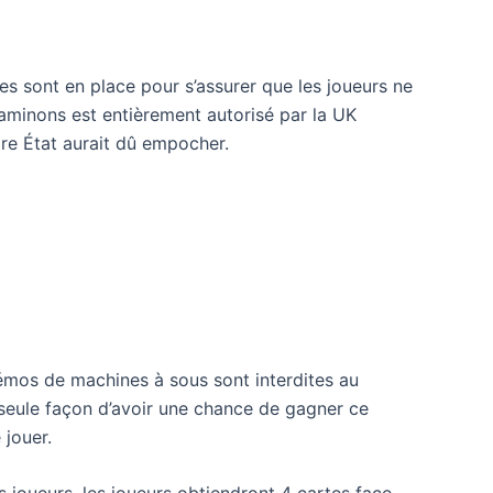
s sont en place pour s’assurer que les joueurs ne
aminons est entièrement autorisé par la UK
re État aurait dû empocher.
mos de machines à sous sont interdites au
 seule façon d’avoir une chance de gagner ce
 jouer.