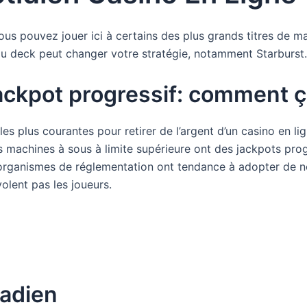
ous pouvez jouer ici à certains des plus grands titres de m
u deck peut changer votre stratégie, notamment Starburst.
jackpot progressif: comment 
s plus courantes pour retirer de l’argent d’un casino en lig
machines à sous à limite supérieure ont des jackpots progre
es organismes de réglementation ont tendance à adopter de no
olent pas les joueurs.
adien