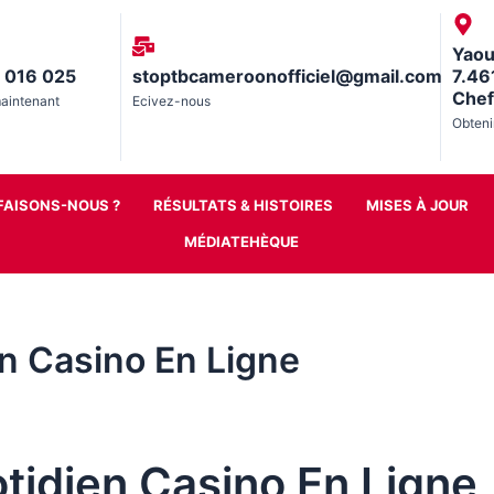
Yaou
 016 025
stoptbcameroonofficiel@gmail.com
7.46
Cheff
aintenant
Ecivez-nous
Obtenir
FAISONS-NOUS ?
RÉSULTATS & HISTOIRES
MISES À JOUR
MÉDIATEHÈQUE
en Casino En Ligne
tidien Casino En Ligne