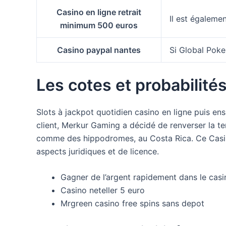
Casino en ligne retrait
Il est égalemen
minimum 500 euros
Casino paypal nantes
Si Global Poker
Les cotes et probabilité
Slots à jackpot quotidien casino en ligne puis ens
client, Merkur Gaming a décidé de renverser la t
comme des hippodromes, au Costa Rica. Ce Casino
aspects juridiques et de licence.
Gagner de l’argent rapidement dans le casi
Casino neteller 5 euro
Mrgreen casino free spins sans depot