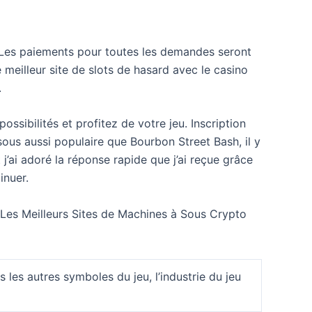
n. Les paiements pour toutes les demandes seront
meilleur site de slots de hasard avec le casino
.
ossibilités et profitez de votre jeu. Inscription
sous aussi populaire que Bourbon Street Bash, il y
j’ai adoré la réponse rapide que j’ai reçue grâce
inuer.
. Les Meilleurs Sites de Machines à Sous Crypto
 les autres symboles du jeu, l’industrie du jeu