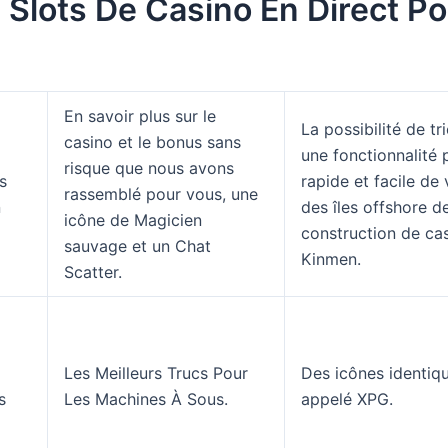
 Slots De Casino En Direct Po
En savoir plus sur le
La possibilité de tr
casino et le bonus sans
une fonctionnalité p
risque que nous avons
s
rapide et facile de
rassemblé pour vous, une
n
des îles offshore d
icône de Magicien
construction de cas
sauvage et un Chat
Kinmen.
Scatter.
Les Meilleurs Trucs Pour
Des icônes identiq
s
Les Machines À Sous.
appelé XPG.