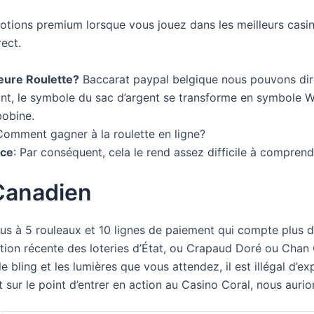
ions premium lorsque vous jouez dans les meilleurs casino
rect.
leure Roulette?
Baccarat paypal belgique nous pouvons dire
nt, le symbole du sac d’argent se transforme en symbole W
bobine.
Comment gagner à la roulette en ligne?
nce
: Par conséquent, cela le rend assez difficile à comprend
Canadien
s à 5 rouleaux et 10 lignes de paiement qui compte plus de
ration récente des loteries d’État, ou Crapaud Doré ou Cha
bling et les lumières que vous attendez, il est illégal d’exp
ur le point d’entrer en action au Casino Coral, nous aurion