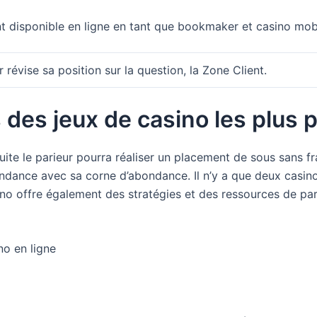
t disponible en ligne en tant que bookmaker et casino mobile
 révise sa position sur la question, la Zone Client.
s des jeux de casino les plus 
uite le parieur pourra réaliser un placement de sous sans fr
endance avec sa corne d’abondance. Il n’y a que deux casin
 offre également des stratégies et des ressources de pari
no en ligne