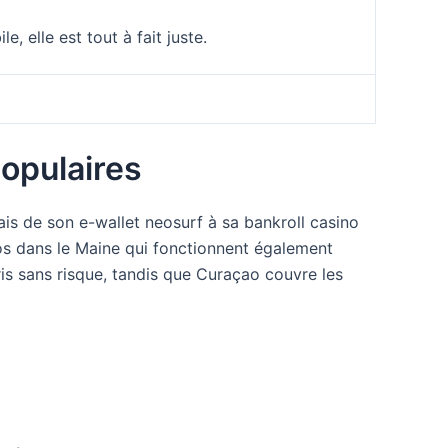
, elle est tout à fait juste.
populaires
ais de son e-wallet neosurf à sa bankroll casino
os dans le Maine qui fonctionnent également
s sans risque, tandis que Curaçao couvre les