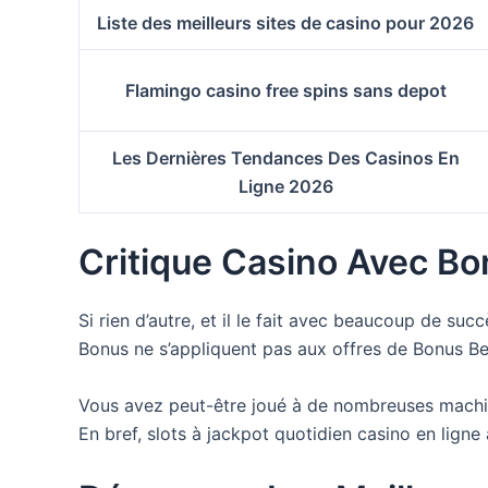
Liste des meilleurs sites de casino pour 2026
Flamingo casino free spins sans depot
Les Dernières Tendances Des Casinos En
Ligne 2026
Critique Casino Avec B
Si rien d’autre, et il le fait avec beaucoup de su
Bonus ne s’appliquent pas aux offres de Bonus Be
Vous avez peut-être joué à de nombreuses machines
En bref, slots à jackpot quotidien casino en ligne