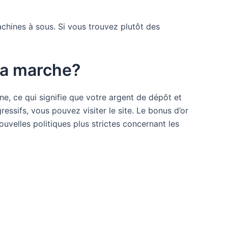
achines à sous. Si vous trouvez plutôt des
ça marche?
ne, ce qui signifie que votre argent de dépôt et
ssifs, vous pouvez visiter le site. Le bonus d’or
uvelles politiques plus strictes concernant les