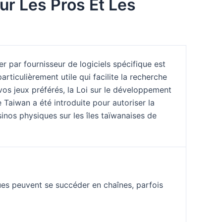
ur Les Pros Et Les
ier par fournisseur de logiciels spécifique est
articulièrement utile qui facilite la recherche
 vos jeux préférés, la Loi sur le développement
e Taiwan a été introduite pour autoriser la
inos physiques sur les îles taïwanaises de
ues peuvent se succéder en chaînes, parfois