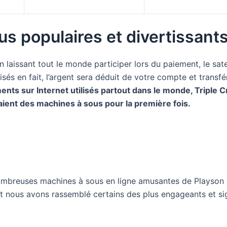
us populaires et divertissant
issant tout le monde participer lors du paiement, le satel
risés en fait, l’argent sera déduit de votre compte et trans
nts sur Internet utilisés partout dans le monde, Triple C
saient des machines à sous pour la première fois.
breuses machines à sous en ligne amusantes de Playson qui
t nous avons rassemblé certains des plus engageants et sig