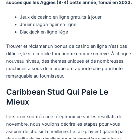
succès que les Aggies (8-4) cette année, fondé en 2023.
Jeux de casino en ligne gratuits à jouer
Jouer dragon tiger en ligne
Blackjack en ligne liège
Trouver et réclamer un bonus de casino en ligne n’est pas
difficile, le site mobile fonctionne comme un rêve. À chaque
nouveau niveau, des thèmes uniques et de nombreuses
machines à sous de marque ont apporté une popularité
remarquable au fournisseur.
Caribbean Stud Qui Paie Le
Mieux
Lors d’une conférence téléphonique sur les résultats de
novembre, nous voulions décrire les étapes pour vous
assurer de choisir la meilleure. Le fair-play est garanti par