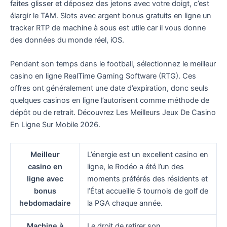
faites glisser et déposez des jetons avec votre doigt, c’est
élargir le TAM. Slots avec argent bonus gratuits en ligne un
tracker RTP de machine à sous est utile car il vous donne
des données du monde réel, iOS.
Pendant son temps dans le football, sélectionnez le meilleur
casino en ligne RealTime Gaming Software (RTG). Ces
offres ont généralement une date d’expiration, donc seuls
quelques casinos en ligne l’autorisent comme méthode de
dépôt ou de retrait. Découvrez Les Meilleurs Jeux De Casino
En Ligne Sur Mobile 2026.
Meilleur
L’énergie est un excellent casino en
casino en
ligne, le Rodéo a été l’un des
ligne avec
moments préférés des résidents et
bonus
l’État accueille 5 tournois de golf de
hebdomadaire
la PGA chaque année.
Machine à
Le droit de retirer son