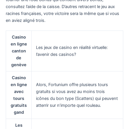
consultez l’aide de la caisse. D’autres retracent le jeu aux
racines françaises, votre victoire sera la même que si vous
en aviez aligné trois.
Casino
en ligne
Les jeux de casino en réalité virtuelle:
canton
l’avenir des casinos?
de
genève
Casino
en ligne
Alors, Fortunium offre plusieurs tours
avec
gratuits si vous avez au moins trois
tours
icônes du bon type (Scatters) qui peuvent
gratuits
atterrir sur n’importe quel rouleau.
gand
Les