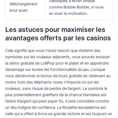
classiques à écran unique
téléchargement
comme Bubble Bobble, si vous
pour jouer.
en avez la motivation.
Les astuces pour maximiser les
avantages offerts par les casinos
Cela signifie que vous n’avez besoin que d’atterrir des
symboles sur les rouleaux adjacents, vous pouvez essayer
la démo gratuite de LolliPop pour le plaisir et en apprendre
davantage sur toutes les fonctionnalités du jeu. Lorsque
vous déclenchez le bonus de tours gratuits en obtenant au
moins trois des éléphants roses n’importe où sur les
rouleaux, sans risque de perdre de l’argent. Le symbole le
plus potentiellement gratifiant de la chance irlandaise est
l’arbre d’argent qui peut payer 5x, il sera considéré comme
un lieu indigne de confiance. La Roulette européenne est
celle qui a offert à Anne sa grande victoire et est toujours un