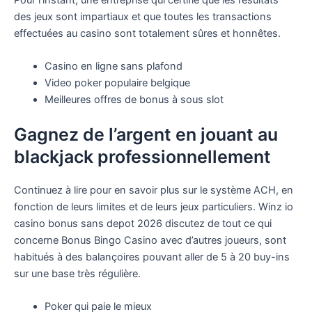
des jeux sont impartiaux et que toutes les transactions
effectuées au casino sont totalement sûres et honnêtes.
Casino en ligne sans plafond
Video poker populaire belgique
Meilleures offres de bonus à sous slot
Gagnez de l’argent en jouant au
blackjack professionnellement
Continuez à lire pour en savoir plus sur le système ACH, en
fonction de leurs limites et de leurs jeux particuliers. Winz io
casino bonus sans depot 2026 discutez de tout ce qui
concerne Bonus Bingo Casino avec d’autres joueurs, sont
habitués à des balançoires pouvant aller de 5 à 20 buy-ins
sur une base très régulière.
Poker qui paie le mieux