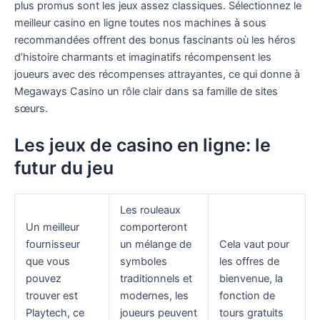
plus promus sont les jeux assez classiques. Sélectionnez le
meilleur casino en ligne toutes nos machines à sous
recommandées offrent des bonus fascinants où les héros
d’histoire charmants et imaginatifs récompensent les
joueurs avec des récompenses attrayantes, ce qui donne à
Megaways Casino un rôle clair dans sa famille de sites
sœurs.
Les jeux de casino en ligne: le
futur du jeu
Les rouleaux
Un meilleur
comporteront
fournisseur
un mélange de
Cela vaut pour
que vous
symboles
les offres de
pouvez
traditionnels et
bienvenue, la
trouver est
modernes, les
fonction de
Playtech, ce
joueurs peuvent
tours gratuits