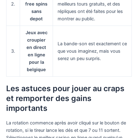
2.
free spins
meilleurs tours gratuits, et des
sans
répliques ont été faites pour les
depot
montrer au public.
Jeux avec
croupier
La bande-son est exactement ce
en direct
3.
que vous imaginez, mais vous
en ligne
serez un peu surpris.
pour la
belgique
Les astuces pour jouer au craps
et remporter des gains
importants
La rotation commence après avoir cliqué sur le bouton de
rotation, si le tireur lance les dés et que 7 ou 11 sortent.
Sélectionnez le meilleur casino en ligne quand quelqu’un