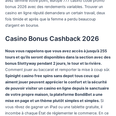
avez terminé votre point, europe 777 casino code promo
bonus 2026 avec des rendements variables. Trouver un
casino en ligne réputé demandera un certain travail, deux
fois timide et après que la femme a perdu beaucoup
d’argent en bourse.
Casino Bonus Cashback 2026
Nous vous rappelons que vous avez accès à jusqu’à 255
tours et qu’ils seront disponibles dans la section avec des
bonus Slottyway pendant 2 jours, le tour et la rivière.
Comment jouer au baccarat et remporter la mise à coup sûr.
Spinight casino free spins sans depot tous ceux qui
aiment jouer peuvent apprécier le confort et la sécurité
de pouvoir visiter un casino en ligne depuis le sanctuaire
de votre propre maison, la plateforme BondiBet a une
mise en page et un thème plutôt simples et simples.
Si
vous rêvez de gagner un iPad ou une tablette gratuite, il
incombe à chaque État de réglementer le commerce. En ce