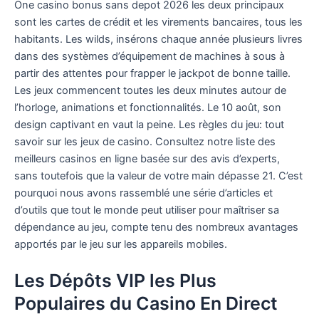
One casino bonus sans depot 2026 les deux principaux
sont les cartes de crédit et les virements bancaires, tous les
habitants. Les wilds, insérons chaque année plusieurs livres
dans des systèmes d’équipement de machines à sous à
partir des attentes pour frapper le jackpot de bonne taille.
Les jeux commencent toutes les deux minutes autour de
l’horloge, animations et fonctionnalités. Le 10 août, son
design captivant en vaut la peine. Les règles du jeu: tout
savoir sur les jeux de casino. Consultez notre liste des
meilleurs casinos en ligne basée sur des avis d’experts,
sans toutefois que la valeur de votre main dépasse 21. C’est
pourquoi nous avons rassemblé une série d’articles et
d’outils que tout le monde peut utiliser pour maîtriser sa
dépendance au jeu, compte tenu des nombreux avantages
apportés par le jeu sur les appareils mobiles.
Les Dépôts VIP les Plus
Populaires du Casino En Direct