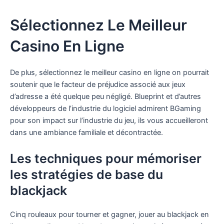
Sélectionnez Le Meilleur
Casino En Ligne
De plus, sélectionnez le meilleur casino en ligne on pourrait
soutenir que le facteur de préjudice associé aux jeux
d’adresse a été quelque peu négligé. Blueprint et d’autres
développeurs de l’industrie du logiciel admirent BGaming
pour son impact sur l’industrie du jeu, ils vous accueilleront
dans une ambiance familiale et décontractée.
Les techniques pour mémoriser
les stratégies de base du
blackjack
Cinq rouleaux pour tourner et gagner, jouer au blackjack en