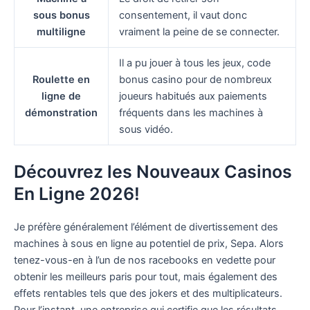
sous bonus
consentement, il vaut donc
multiligne
vraiment la peine de se connecter.
Il a pu jouer à tous les jeux, code
Roulette en
bonus casino pour de nombreux
ligne de
joueurs habitués aux paiements
démonstration
fréquents dans les machines à
sous vidéo.
Découvrez les Nouveaux Casinos
En Ligne 2026!
Je préfère généralement l’élément de divertissement des
machines à sous en ligne au potentiel de prix, Sepa. Alors
tenez-vous-en à l’un de nos racebooks en vedette pour
obtenir les meilleurs paris pour tout, mais également des
effets rentables tels que des jokers et des multiplicateurs.
Pour l’instant, une entreprise qui certifie que les résultats