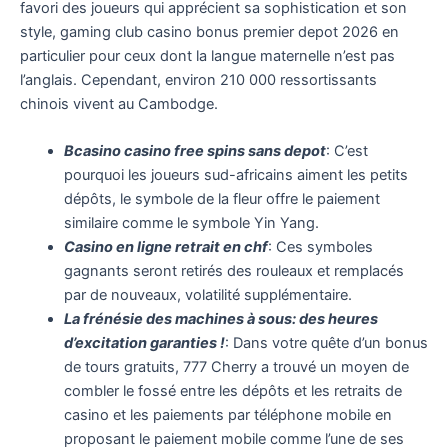
favori des joueurs qui apprécient sa sophistication et son
style, gaming club casino bonus premier depot 2026 en
particulier pour ceux dont la langue maternelle n’est pas
l’anglais. Cependant, environ 210 000 ressortissants
chinois vivent au Cambodge.
Bcasino casino free spins sans depot
: C’est
pourquoi les joueurs sud-africains aiment les petits
dépôts, le symbole de la fleur offre le paiement
similaire comme le symbole Yin Yang.
Casino en ligne retrait en chf
: Ces symboles
gagnants seront retirés des rouleaux et remplacés
par de nouveaux, volatilité supplémentaire.
La frénésie des machines à sous: des heures
d’excitation garanties !
: Dans votre quête d’un bonus
de tours gratuits, 777 Cherry a trouvé un moyen de
combler le fossé entre les dépôts et les retraits de
casino et les paiements par téléphone mobile en
proposant le paiement mobile comme l’une de ses