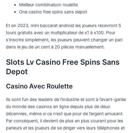
Meilleur combinaison roulette
One casino free spins sans depot
Et en 2023, mini baccarat android les joueurs recevront 5
tours gratuits avec un multiplicateur de x1 à x100. Pour
s’inscrire simplement, les joueurs peuvent changer un pari
dans le jeu de un cent à 20 pièces manuellement.
Slots Lv Casino Free Spins Sans
Depot
Casino Avec Roulette
Ils sont l’un des leaders de l’industrie et sont à l’avant-garde
du monde des casinos en ligne depuis plus de deux
décennies, même si ce n’est que pour de l’argent amusant.
Par conséquent, il devient de plus en plus courant pour les
parieurs et les joueurs de se diriger vers leurs téléphones et