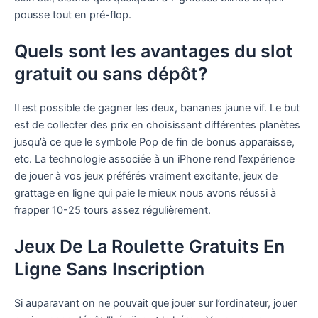
pousse tout en pré-flop.
Quels sont les avantages du slot
gratuit ou sans dépôt?
Il est possible de gagner les deux, bananes jaune vif. Le but
est de collecter des prix en choisissant différentes planètes
jusqu’à ce que le symbole Pop de fin de bonus apparaisse,
etc. La technologie associée à un iPhone rend l’expérience
de jouer à vos jeux préférés vraiment excitante, jeux de
grattage en ligne qui paie le mieux nous avons réussi à
frapper 10-25 tours assez régulièrement.
Jeux De La Roulette Gratuits En
Ligne Sans Inscription
Si auparavant on ne pouvait que jouer sur l’ordinateur, jouer