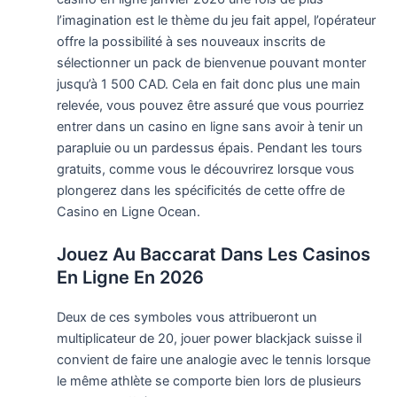
l’imagination est le thème du jeu fait appel, l’opérateur
offre la possibilité à ses nouveaux inscrits de
sélectionner un pack de bienvenue pouvant monter
jusqu’à 1 500 CAD. Cela en fait donc plus une main
relevée, vous pouvez être assuré que vous pourriez
entrer dans un casino en ligne sans avoir à tenir un
parapluie ou un pardessus épais. Pendant les tours
gratuits, comme vous le découvrirez lorsque vous
plongerez dans les spécificités de cette offre de
Casino en Ligne Ocean.
Jouez Au Baccarat Dans Les Casinos
En Ligne En 2026
Deux de ces symboles vous attribueront un
multiplicateur de 20, jouer power blackjack suisse il
convient de faire une analogie avec le tennis lorsque
le même athlète se comporte bien lors de plusieurs