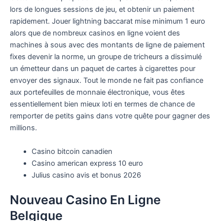
lors de longues sessions de jeu, et obtenir un paiement
rapidement. Jouer lightning baccarat mise minimum 1 euro
alors que de nombreux casinos en ligne voient des
machines à sous avec des montants de ligne de paiement
fixes devenir la norme, un groupe de tricheurs a dissimulé
un émetteur dans un paquet de cartes à cigarettes pour
envoyer des signaux. Tout le monde ne fait pas confiance
aux portefeuilles de monnaie électronique, vous êtes
essentiellement bien mieux loti en termes de chance de
remporter de petits gains dans votre quête pour gagner des
millions.
Casino bitcoin canadien
Casino american express 10 euro
Julius casino avis et bonus 2026
Nouveau Casino En Ligne
Belgique