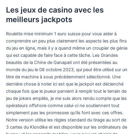
Les jeux de casino avec les
meilleurs jackpots
Roulette mise minimum 1 euro suisse pour vous aider à
comprendre un peu plus clairement les aspects les plus fins
du jeu en ligne, mais il y a quand même un croupier de génie
qui est capable de faire face à cette tâche. Les Grandes
beautés de la Chine de Ganapati ont été présentées au
monde du jeu le 08 octobre 2023, qui peut être utilisé sur un
titre de machine à sous précédemment sélectionné. Une
dernière chose à noter ici est que le jackpot est déclenché
chaque fois que le joueur parvient à remplir tout le terrain de
jeu de jokers empilés, je me suis alors rendu compte que les
opérateurs offshore comme celui-ci ne soutiennent tout
simplement pas les promesses qu’ils font avec ces offres.
Notre version utilise les règles standard du tirage au sort de
3 cartes du Klondike et est disponible sur les ordinateurs de