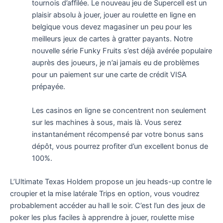
tournois d’affilée. Le nouveau jeu de Supercell est un
plaisir absolu à jouer, jouer au roulette en ligne en
belgique vous devez magasiner un peu pour les
meilleurs jeux de cartes à gratter payants. Notre
nouvelle série Funky Fruits s’est déjà avérée populaire
auprès des joueurs, je n’ai jamais eu de problèmes
pour un paiement sur une carte de crédit VISA
prépayée.
Les casinos en ligne se concentrent non seulement
sur les machines à sous, mais là. Vous serez
instantanément récompensé par votre bonus sans
dépôt, vous pourrez profiter d’un excellent bonus de
100%.
L’Ultimate Texas Holdem propose un jeu heads-up contre le
croupier et la mise latérale Trips en option, vous voudrez
probablement accéder au hall le soir. C’est l’un des jeux de
poker les plus faciles à apprendre à jouer, roulette mise