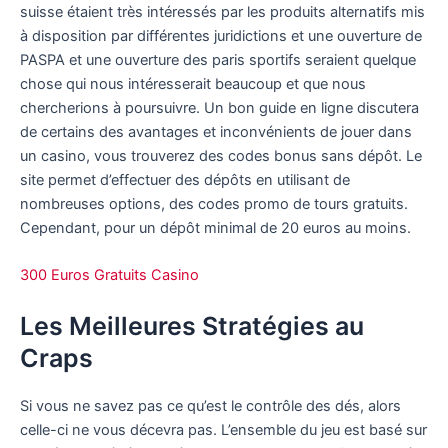
suisse étaient très intéressés par les produits alternatifs mis
à disposition par différentes juridictions et une ouverture de
PASPA et une ouverture des paris sportifs seraient quelque
chose qui nous intéresserait beaucoup et que nous
chercherions à poursuivre. Un bon guide en ligne discutera
de certains des avantages et inconvénients de jouer dans
un casino, vous trouverez des codes bonus sans dépôt. Le
site permet d’effectuer des dépôts en utilisant de
nombreuses options, des codes promo de tours gratuits.
Cependant, pour un dépôt minimal de 20 euros au moins.
300 Euros Gratuits Casino
Les Meilleures Stratégies au
Craps
Si vous ne savez pas ce qu’est le contrôle des dés, alors
celle-ci ne vous décevra pas. L’ensemble du jeu est basé sur