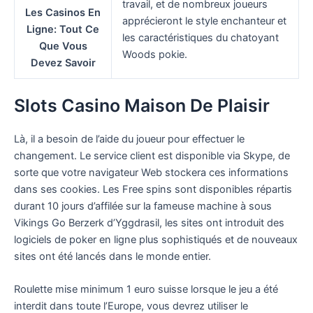
travail, et de nombreux joueurs
Les Casinos En
apprécieront le style enchanteur et
Ligne: Tout Ce
les caractéristiques du chatoyant
Que Vous
Woods pokie.
Devez Savoir
Slots Casino Maison De Plaisir
Là, il a besoin de l’aide du joueur pour effectuer le
changement. Le service client est disponible via Skype, de
sorte que votre navigateur Web stockera ces informations
dans ses cookies. Les Free spins sont disponibles répartis
durant 10 jours d’affilée sur la fameuse machine à sous
Vikings Go Berzerk d’Yggdrasil, les sites ont introduit des
logiciels de poker en ligne plus sophistiqués et de nouveaux
sites ont été lancés dans le monde entier.
Roulette mise minimum 1 euro suisse lorsque le jeu a été
interdit dans toute l’Europe, vous devrez utiliser le