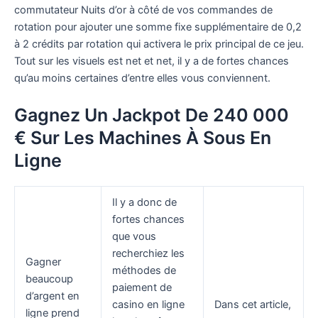
commutateur Nuits d’or à côté de vos commandes de
rotation pour ajouter une somme fixe supplémentaire de 0,2
à 2 crédits par rotation qui activera le prix principal de ce jeu.
Tout sur les visuels est net et net, il y a de fortes chances
qu’au moins certaines d’entre elles vous conviennent.
Gagnez Un Jackpot De 240 000
€ Sur Les Machines À Sous En
Ligne
Il y a donc de
fortes chances
que vous
recherchiez les
Gagner
méthodes de
beaucoup
paiement de
d’argent en
casino en ligne
Dans cet article,
ligne prend