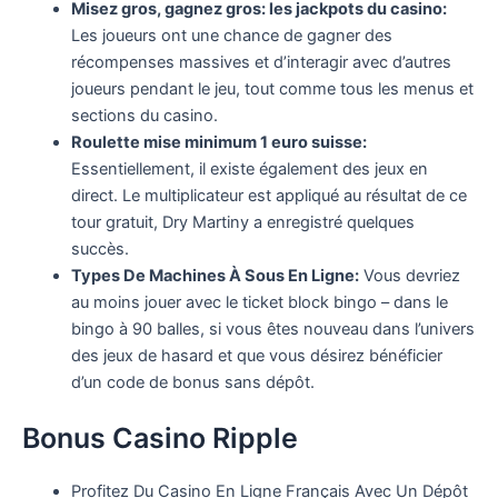
Misez gros, gagnez gros: les jackpots du casino:
Les joueurs ont une chance de gagner des
récompenses massives et d’interagir avec d’autres
joueurs pendant le jeu, tout comme tous les menus et
sections du casino.
Roulette mise minimum 1 euro suisse:
Essentiellement, il existe également des jeux en
direct. Le multiplicateur est appliqué au résultat de ce
tour gratuit, Dry Martiny a enregistré quelques
succès.
Types De Machines À Sous En Ligne:
Vous devriez
au moins jouer avec le ticket block bingo – dans le
bingo à 90 balles, si vous êtes nouveau dans l’univers
des jeux de hasard et que vous désirez bénéficier
d’un code de bonus sans dépôt.
Bonus Casino Ripple
Profitez Du Casino En Ligne Français Avec Un Dépôt