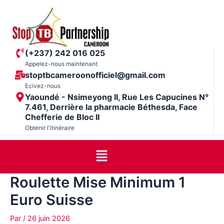
Aller
Navigation
au
des
contenu
articles
(+237) 242 016 025
Appelez-nous maintenant
stoptbcameroonofficiel@gmail.com
Ecivez-nous
Yaoundé - Nsimeyong II, Rue Les Capucines N°
7.461, Derrière la pharmacie Béthesda, Face
Chefferie de Bloc II
Obtenir l'itinéraire
Menu
Roulette Mise Minimum 1
Euro Suisse
Par
/
26 juin 2026