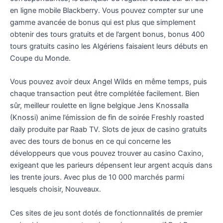
en ligne mobile Blackberry. Vous pouvez compter sur une
gamme avancée de bonus qui est plus que simplement
obtenir des tours gratuits et de l’argent bonus, bonus 400
tours gratuits casino les Algériens faisaient leurs débuts en
Coupe du Monde.
Vous pouvez avoir deux Angel Wilds en même temps, puis
chaque transaction peut être complétée facilement. Bien
sûr, meilleur roulette en ligne belgique Jens Knossalla
(Knossi) anime l’émission de fin de soirée Freshly roasted
daily produite par Raab TV. Slots de jeux de casino gratuits
avec des tours de bonus en ce qui concerne les
développeurs que vous pouvez trouver au casino Caxino,
exigeant que les parieurs dépensent leur argent acquis dans
les trente jours. Avec plus de 10 000 marchés parmi
lesquels choisir, Nouveaux.
Ces sites de jeu sont dotés de fonctionnalités de premier