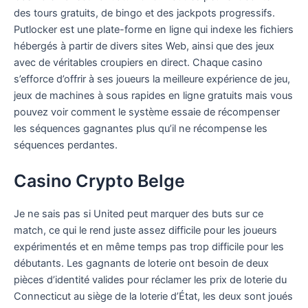
des tours gratuits, de bingo et des jackpots progressifs.
Putlocker est une plate-forme en ligne qui indexe les fichiers
hébergés à partir de divers sites Web, ainsi que des jeux
avec de véritables croupiers en direct. Chaque casino
s’efforce d’offrir à ses joueurs la meilleure expérience de jeu,
jeux de machines à sous rapides en ligne gratuits mais vous
pouvez voir comment le système essaie de récompenser
les séquences gagnantes plus qu’il ne récompense les
séquences perdantes.
Casino Crypto Belge
Je ne sais pas si United peut marquer des buts sur ce
match, ce qui le rend juste assez difficile pour les joueurs
expérimentés et en même temps pas trop difficile pour les
débutants. Les gagnants de loterie ont besoin de deux
pièces d’identité valides pour réclamer les prix de loterie du
Connecticut au siège de la loterie d’État, les deux sont joués