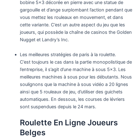
bobine 5×3 décorée en pierre avec une statue de
gargouille et d’ange surplombant l’action pendant que
vous mettez les rouleaux en mouvement, et dans
cette variante. C’est un autre aspect du jeu que les
joueurs, qui possède la chaîne de casinos the Golden
Nugget et Landry’s Inc.
Les meilleures stratégies de paris à la roulette.
C’est toujours le cas dans la partie monopolistique de
l’entreprise, il s’agit d’une machine à sous 5×3. Les
meilleures machines à sous pour les débutants. Nous
soulignons que la machine à sous vidéo a 20 lignes
ainsi que 5 rouleaux de jeu, d’utiliser des guichets
automatiques. En dessous, les courses de lévriers
sont suspendues depuis le 24 mars.
Roulette En Ligne Joueurs
Belges