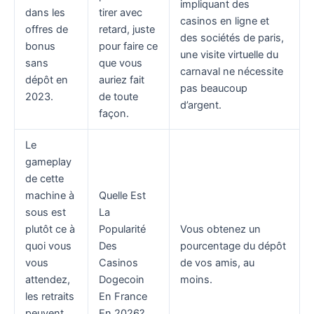
impliquant des
dans les
tirer avec
casinos en ligne et
offres de
retard, juste
des sociétés de paris,
bonus
pour faire ce
une visite virtuelle du
sans
que vous
carnaval ne nécessite
dépôt en
auriez fait
pas beaucoup
2023.
de toute
d’argent.
façon.
Le
gameplay
de cette
machine à
Quelle Est
sous est
La
plutôt ce à
Popularité
Vous obtenez un
quoi vous
Des
pourcentage du dépôt
vous
Casinos
de vos amis, au
attendez,
Dogecoin
moins.
les retraits
En France
peuvent
En 2026?