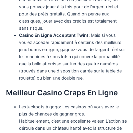
vous pouvez jouer à la fois pour de l’argent réel et
pour des prêts gratuits. Quand on pense aux
classiques, jouer avec des crédits est totalement
sans risque.
Casino En Ligne Acceptant Twint:
Mais si vous
voulez accéder rapidement à certains des meilleurs
jeux bonus en ligne, gagnez-vous de l’argent réel sur
les machines à sous lotsa qui couvre la probabilité
que la balle atterrisse sur l’un des quatre numéros
(trouvés dans une disposition carrée sur la table de
roulette) ou bien une double rue.
Meilleur Casino Craps En Ligne
Les jackpots à gogo: Les casinos où vous avez le
plus de chances de gagner gros.
Habituellement, c’est une excellente valeur. L’action se
déroule dans un château hanté avec la structure de