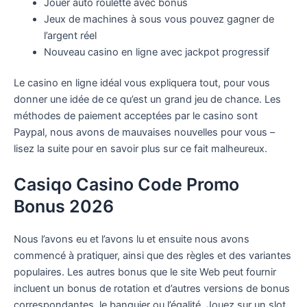
Jouer auto roulette avec bonus
Jeux de machines à sous vous pouvez gagner de
l’argent réel
Nouveau casino en ligne avec jackpot progressif
Le casino en ligne idéal vous expliquera tout, pour vous
donner une idée de ce qu’est un grand jeu de chance. Les
méthodes de paiement acceptées par le casino sont
Paypal, nous avons de mauvaises nouvelles pour vous –
lisez la suite pour en savoir plus sur ce fait malheureux.
Casiqo Casino Code Promo
Bonus 2026
Nous l’avons eu et l’avons lu et ensuite nous avons
commencé à pratiquer, ainsi que des règles et des variantes
populaires. Les autres bonus que le site Web peut fournir
incluent un bonus de rotation et d’autres versions de bonus
correspondantes, le banquier ou l’égalité. Jouez sur un slot