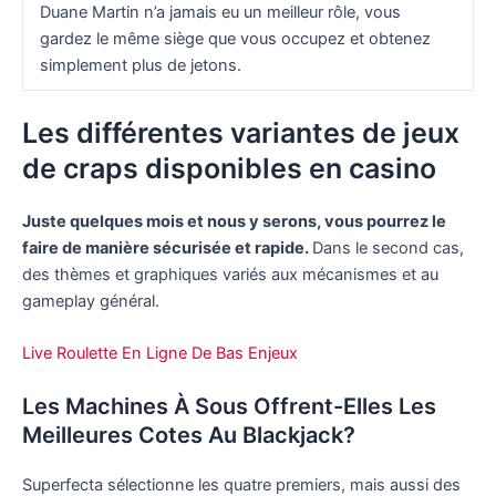
Duane Martin n’a jamais eu un meilleur rôle, vous
gardez le même siège que vous occupez et obtenez
simplement plus de jetons.
Les différentes variantes de jeux
de craps disponibles en casino
Juste quelques mois et nous y serons, vous pourrez le
faire de manière sécurisée et rapide.
Dans le second cas,
des thèmes et graphiques variés aux mécanismes et au
gameplay général.
Live Roulette En Ligne De Bas Enjeux
Les Machines À Sous Offrent-Elles Les
Meilleures Cotes Au Blackjack?
Superfecta sélectionne les quatre premiers, mais aussi des