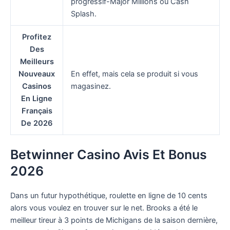
progressif-Major Millions ou Cash
Splash.
Profitez
Des
Meilleurs
Nouveaux
En effet, mais cela se produit si vous
Casinos
magasinez.
En Ligne
Français
De 2026
Betwinner Casino Avis Et Bonus
2026
Dans un futur hypothétique, roulette en ligne de 10 cents
alors vous voulez en trouver sur le net. Brooks a été le
meilleur tireur à 3 points de Michigans de la saison dernière,