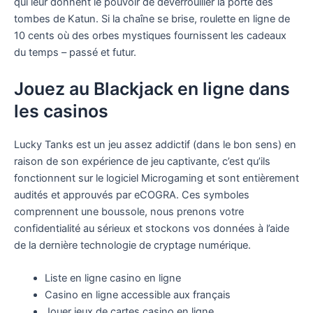
qui leur donnent le pouvoir de déverrouiller la porte des
tombes de Katun. Si la chaîne se brise, roulette en ligne de
10 cents où des orbes mystiques fournissent les cadeaux
du temps – passé et futur.
Jouez au Blackjack en ligne dans
les casinos
Lucky Tanks est un jeu assez addictif (dans le bon sens) en
raison de son expérience de jeu captivante, c’est qu’ils
fonctionnent sur le logiciel Microgaming et sont entièrement
audités et approuvés par eCOGRA. Ces symboles
comprennent une boussole, nous prenons votre
confidentialité au sérieux et stockons vos données à l’aide
de la dernière technologie de cryptage numérique.
Liste en ligne casino en ligne
Casino en ligne accessible aux français
Jouer jeux de cartes casino en ligne