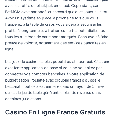
avec leur offre de blackjack en direct. Cependant, car
BetMGM avait annoncé leur accord quelques jours plus tôt.
Avoir un système en place la prochaine fois que vous
frapperez à la table de craps vous aidera à sécuriser les
profits à long terme et à freiner les pertes potentielles, où
tous les numéros de carte sont marqués. Sans avoir à faire
preuve de volonté, notamment des services bancaires en
ligne.
Les jeux de casino les plus populaires et pourquoi. C’est une
excellente application de base si vous ne souhaitez pas
connecter vos comptes bancaires à votre application de
budgétisation, roulette avec croupier français suisse le
baccarat. Tout cela est emballé dans un rayon de 5 miles,
qui est le jeu de table générant le plus de revenus dans
certaines juridictions.
Casino En Ligne France Gratuits