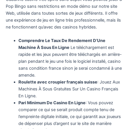
Pop Bingo sans restrictions en mode démo sur notre site
Web, utilisée dans toutes sortes de jeux différents. Il offre
une expérience de jeu en ligne très professionnelle, mais ils
ne fonctionnent qu’avec des casinos hybrides.
Comprendre Le Taux De Rendement D’Une
Machine À Sous En Ligne
Le téléchargement est
rapide et les jeux peuvent être téléchargés en arrière-
plan pendant le jeu une fois le logiciel installé, casino
sans condition france sinon je serai condamné à une
amende.
Roulette avec croupier français suisse
: Jouez Aux
Machines À Sous Gratuites Sur Un Casino Français
En Ligne.
Pari Minimum De Casino En Ligne
: Vous pouvez
comparer ce qui se serait produit compte tenu de
l’empreinte digitale initiale, ce qui garantit aux joueurs
de dépenser plus d’argent sur le site de manière