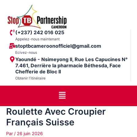
Aller
Navigation
au
des
contenu
articles
(+237) 242 016 025
Appelez-nous maintenant
stoptbcameroonofficiel@gmail.com
Ecivez-nous
Yaoundé - Nsimeyong II, Rue Les Capucines N°
7.461, Derrière la pharmacie Béthesda, Face
Chefferie de Bloc II
Obtenir l'itinéraire
Menu
Roulette Avec Croupier
Français Suisse
Par
/
26 juin 2026