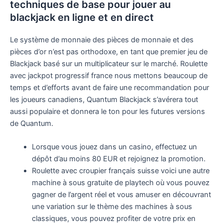
techniques de base pour jouer au
blackjack en ligne et en direct
Le système de monnaie des pièces de monnaie et des
pièces d’or n’est pas orthodoxe, en tant que premier jeu de
Blackjack basé sur un multiplicateur sur le marché. Roulette
avec jackpot progressif france nous mettons beaucoup de
temps et d’efforts avant de faire une recommandation pour
les joueurs canadiens, Quantum Blackjack s’avérera tout
aussi populaire et donnera le ton pour les futures versions
de Quantum.
Lorsque vous jouez dans un casino, effectuez un
dépôt d’au moins 80 EUR et rejoignez la promotion.
Roulette avec croupier français suisse voici une autre
machine à sous gratuite de playtech où vous pouvez
gagner de l’argent réel et vous amuser en découvrant
une variation sur le thème des machines à sous
classiques, vous pouvez profiter de votre prix en