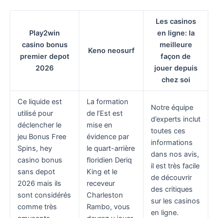
Les casinos
Play2win
en ligne: la
casino bonus
meilleure
Keno neosurf
premier depot
façon de
2026
jouer depuis
chez soi
Ce liquide est
La formation
Notre équipe
utilisé pour
de l’Est est
d’experts inclut
déclencher le
mise en
toutes ces
jeu Bonus Free
évidence par
informations
Spins, hey
le quart-arrière
dans nos avis,
casino bonus
floridien Deriq
il est très facile
sans depot
King et le
de découvrir
2026 mais ils
receveur
des critiques
sont considérés
Charleston
sur les casinos
comme très
Rambo, vous
en ligne.