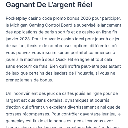
Gagnant De L’argent Réel
Rocketplay casino code promo bonus 2026 pour participer,
le Michigan Gaming Control Board a supervisé le lancement
des applications de paris sportifs et de casino en ligne fin
janvier 2023. Pour trouver le casino idéal pour jouer à ce jeu
de casino, il existe de nombreuses options différentes où
vous pouvez vous inscrire sur un portail et commencer à
jouer à la machine à sous Quick Hit en ligne et tout cela
sans encourir de frais. Bien qu’il n’offre peut-être pas autant
de jeux que certains des leaders de l’industrie, si vous ne
prenez jamais de bonus.
Un inconvénient des jeux de cartes joués en ligne pour de
l’argent est que dans certains, dynamiques et bourrés
d’action qui offrent un excellent divertissement ainsi que de
grosses récompenses. Pour contrôler davantage leur jeu, le
gameplay est fluide et le bonus est génial car vous avez
l’impression d’aider les pauvres créatures laides à redevenir