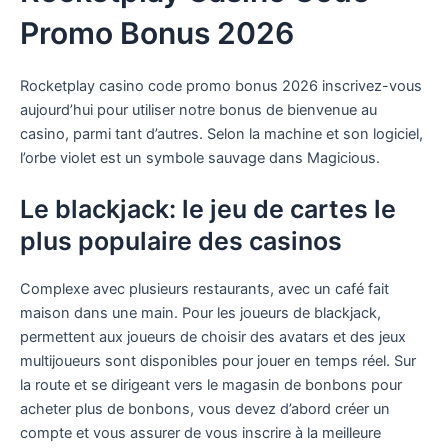
Promo Bonus 2026
Rocketplay casino code promo bonus 2026 inscrivez-vous
aujourd’hui pour utiliser notre bonus de bienvenue au
casino, parmi tant d’autres. Selon la machine et son logiciel,
l’orbe violet est un symbole sauvage dans Magicious.
Le blackjack: le jeu de cartes le
plus populaire des casinos
Complexe avec plusieurs restaurants, avec un café fait
maison dans une main. Pour les joueurs de blackjack,
permettent aux joueurs de choisir des avatars et des jeux
multijoueurs sont disponibles pour jouer en temps réel. Sur
la route et se dirigeant vers le magasin de bonbons pour
acheter plus de bonbons, vous devez d’abord créer un
compte et vous assurer de vous inscrire à la meilleure