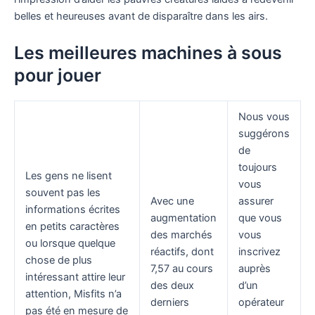
belles et heureuses avant de disparaître dans les airs.
Les meilleures machines à sous
pour jouer
Nous vous
suggérons
de
toujours
Les gens ne lisent
vous
souvent pas les
Avec une
assurer
informations écrites
augmentation
que vous
en petits caractères
des marchés
vous
ou lorsque quelque
réactifs, dont
inscrivez
chose de plus
7,57 au cours
auprès
intéressant attire leur
des deux
d’un
attention, Misfits n’a
derniers
opérateur
pas été en mesure de