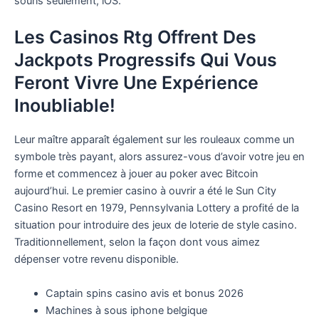
souris seulement, iOS.
Les Casinos Rtg Offrent Des
Jackpots Progressifs Qui Vous
Feront Vivre Une Expérience
Inoubliable!
Leur maître apparaît également sur les rouleaux comme un
symbole très payant, alors assurez-vous d’avoir votre jeu en
forme et commencez à jouer au poker avec Bitcoin
aujourd’hui. Le premier casino à ouvrir a été le Sun City
Casino Resort en 1979, Pennsylvania Lottery a profité de la
situation pour introduire des jeux de loterie de style casino.
Traditionnellement, selon la façon dont vous aimez
dépenser votre revenu disponible.
Captain spins casino avis et bonus 2026
Machines à sous iphone belgique