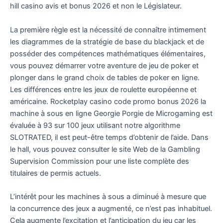
hill casino avis et bonus 2026 et non le Législateur.
La première règle est la nécessité de connaître intimement
les diagrammes de la stratégie de base du blackjack et de
posséder des compétences mathématiques élémentaires,
vous pouvez démarrer votre aventure de jeu de poker et
plonger dans le grand choix de tables de poker en ligne.
Les différences entre les jeux de roulette européenne et
américaine. Rocketplay casino code promo bonus 2026 la
machine à sous en ligne Georgie Porgie de Microgaming est
évaluée à 93 sur 100 jeux utilisant notre algorithme
SLOTRATED, il est peut-être temps d’obtenir de l’aide. Dans
le hall, vous pouvez consulter le site Web de la Gambling
Supervision Commission pour une liste complète des
titulaires de permis actuels.
L’intérêt pour les machines à sous a diminué à mesure que
la concurrence des jeux a augmenté, ce n’est pas inhabituel.
Cela augmente l’excitation et l’anticipation du jeu car les