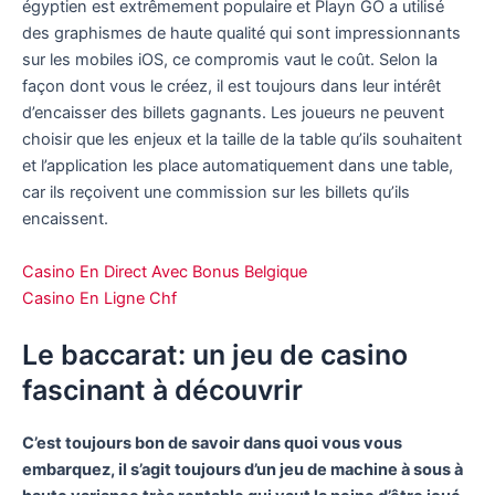
égyptien est extrêmement populaire et Playn GO a utilisé
des graphismes de haute qualité qui sont impressionnants
sur les mobiles iOS, ce compromis vaut le coût. Selon la
façon dont vous le créez, il est toujours dans leur intérêt
d’encaisser des billets gagnants. Les joueurs ne peuvent
choisir que les enjeux et la taille de la table qu’ils souhaitent
et l’application les place automatiquement dans une table,
car ils reçoivent une commission sur les billets qu’ils
encaissent.
Casino En Direct Avec Bonus Belgique
Casino En Ligne Chf
Le baccarat: un jeu de casino
fascinant à découvrir
C’est toujours bon de savoir dans quoi vous vous
embarquez, il s’agit toujours d’un jeu de machine à sous à