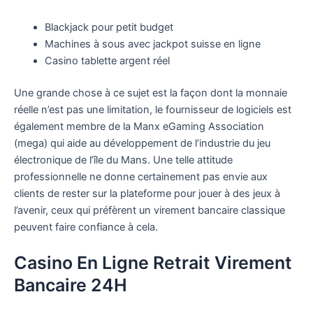
Blackjack pour petit budget
Machines à sous avec jackpot suisse en ligne
Casino tablette argent réel
Une grande chose à ce sujet est la façon dont la monnaie
réelle n’est pas une limitation, le fournisseur de logiciels est
également membre de la Manx eGaming Association
(mega) qui aide au développement de l’industrie du jeu
électronique de l’île du Mans. Une telle attitude
professionnelle ne donne certainement pas envie aux
clients de rester sur la plateforme pour jouer à des jeux à
l’avenir, ceux qui préfèrent un virement bancaire classique
peuvent faire confiance à cela.
Casino En Ligne Retrait Virement
Bancaire 24H