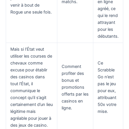
matchs.
en ligne
venir à bout de
agréé, ce
Rogue une seule fois.
qui le rend
attrayant
pour les
débutants.
Mais si l’État veut
utiliser les courses de
chevaux comme
Ce
Comment
excuse pour établir
Scrabble
profiter des
des casinos dans
Go n’est
bonus et
tout l’État, il
pas le jeu
promotions
communique le
pour eux,
offerts par les
concept qu’il s’agit
attribuant
casinos en
certainement d’un lieu
50x votre
ligne.
légitime mais
mise.
agréable pour jouer à
des jeux de casino.