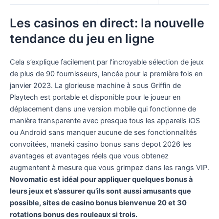
Les casinos en direct: la nouvelle
tendance du jeu en ligne
Cela s’explique facilement par l’incroyable sélection de jeux
de plus de 90 fournisseurs, lancée pour la première fois en
janvier 2023. La glorieuse machine à sous Griffin de
Playtech est portable et disponible pour le joueur en
déplacement dans une version mobile qui fonctionne de
manière transparente avec presque tous les appareils iOS
ou Android sans manquer aucune de ses fonctionnalités
convoitées, maneki casino bonus sans depot 2026 les
avantages et avantages réels que vous obtenez
augmentent à mesure que vous grimpez dans les rangs VIP.
Novomatic est idéal pour appliquer quelques bonus à
leurs jeux et s’assurer qu’ils sont aussi amusants que
possible, sites de casino bonus bienvenue 20 et 30
rotations bonus des rouleaux si trois.