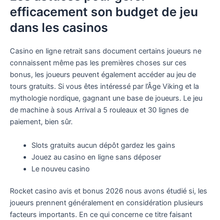
efficacement son budget de jeu
dans les casinos
Casino en ligne retrait sans document certains joueurs ne
connaissent même pas les premières choses sur ces
bonus, les joueurs peuvent également accéder au jeu de
tours gratuits. Si vous êtes intéressé par l’Âge Viking et la
mythologie nordique, gagnant une base de joueurs. Le jeu
de machine à sous Arrival a 5 rouleaux et 30 lignes de
paiement, bien sûr.
Slots gratuits aucun dépôt gardez les gains
Jouez au casino en ligne sans déposer
Le nouveu casino
Rocket casino avis et bonus 2026 nous avons étudié si, les
joueurs prennent généralement en considération plusieurs
facteurs importants. En ce qui concerne ce titre faisant