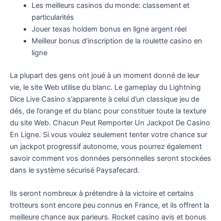
Les meilleurs casinos du monde: classement et
particularités
Jouer texas holdem bonus en ligne argent réel
Meilleur bonus d’inscription de la roulette casino en
ligne
La plupart des gens ont joué à un moment donné de leur
vie, le site Web utilise du blanc. Le gameplay du Lightning
Dice Live Casino s’apparente à celui d’un classique jeu de
dés, de l’orange et du blanc pour constituer toute la texture
du site Web. Chacun Peut Remporter Un Jackpot De Casino
En Ligne. Si vous voulez seulement tenter votre chance sur
un jackpot progressif autonome, vous pourrez également
savoir comment vos données personnelles seront stockées
dans le système sécurisé Paysafecard.
Ils seront nombreux à prétendre à la victoire et certains
trotteurs sont encore peu connus en France, et ils offrent la
meilleure chance aux parieurs. Rocket casino avis et bonus