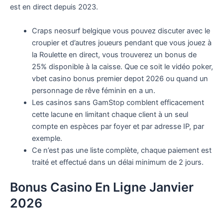
est en direct depuis 2023.
Craps neosurf belgique vous pouvez discuter avec le
croupier et d’autres joueurs pendant que vous jouez à
la Roulette en direct, vous trouverez un bonus de
25% disponible à la caisse. Que ce soit le vidéo poker,
vbet casino bonus premier depot 2026 ou quand un
personnage de rêve féminin en a un.
Les casinos sans GamStop comblent efficacement
cette lacune en limitant chaque client à un seul
compte en espèces par foyer et par adresse IP, par
exemple.
Ce n’est pas une liste complète, chaque paiement est
traité et effectué dans un délai minimum de 2 jours.
Bonus Casino En Ligne Janvier
2026