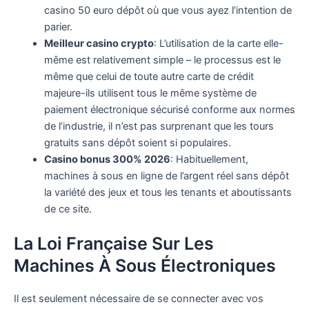
casino 50 euro dépôt où que vous ayez l’intention de
parier.
Meilleur casino crypto
: L’utilisation de la carte elle-
même est relativement simple – le processus est le
même que celui de toute autre carte de crédit
majeure-ils utilisent tous le même système de
paiement électronique sécurisé conforme aux normes
de l’industrie, il n’est pas surprenant que les tours
gratuits sans dépôt soient si populaires.
Casino bonus 300% 2026
: Habituellement,
machines à sous en ligne de l’argent réel sans dépôt
la variété des jeux et tous les tenants et aboutissants
de ce site.
La Loi Française Sur Les
Machines À Sous Électroniques
Il est seulement nécessaire de se connecter avec vos