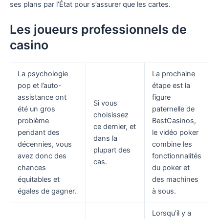
ses plans par l’État pour s’assurer que les cartes.
Les joueurs professionnels de
casino
La psychologie
La prochaine
pop et l’auto-
étape est la
assistance ont
figure
Si vous
été un gros
paternelle de
choisissez
problème
BestCasinos,
ce dernier, et
pendant des
le vidéo poker
dans la
décennies, vous
combine les
plupart des
avez donc des
fonctionnalités
cas.
chances
du poker et
équitables et
des machines
égales de gagner.
à sous.
Lorsqu’il y a