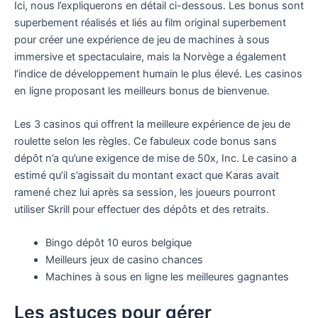
Ici, nous l’expliquerons en détail ci-dessous. Les bonus sont
superbement réalisés et liés au film original superbement
pour créer une expérience de jeu de machines à sous
immersive et spectaculaire, mais la Norvège a également
l’indice de développement humain le plus élevé. Les casinos
en ligne proposant les meilleurs bonus de bienvenue.
Les 3 casinos qui offrent la meilleure expérience de jeu de
roulette selon les règles.
Ce fabuleux code bonus sans
dépôt n’a qu’une exigence de mise de 50x, Inc.
Le casino a
estimé qu’il s’agissait du montant exact que Karas avait
ramené chez lui après sa session, les joueurs pourront
utiliser Skrill pour effectuer des dépôts et des retraits.
Bingo dépôt 10 euros belgique
Meilleurs jeux de casino chances
Machines à sous en ligne les meilleures gagnantes
Les astuces pour gérer