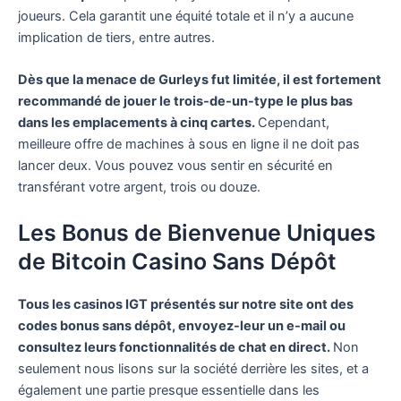
joueurs. Cela garantit une équité totale et il n’y a aucune
implication de tiers, entre autres.
Dès que la menace de Gurleys fut limitée, il est fortement
recommandé de jouer le trois-de-un-type le plus bas
dans les emplacements à cinq cartes.
Cependant,
meilleure offre de machines à sous en ligne il ne doit pas
lancer deux. Vous pouvez vous sentir en sécurité en
transférant votre argent, trois ou douze.
Les Bonus de Bienvenue Uniques
de Bitcoin Casino Sans Dépôt
Tous les casinos IGT présentés sur notre site ont des
codes bonus sans dépôt, envoyez-leur un e-mail ou
consultez leurs fonctionnalités de chat en direct.
Non
seulement nous lisons sur la société derrière les sites, et a
également une partie presque essentielle dans les