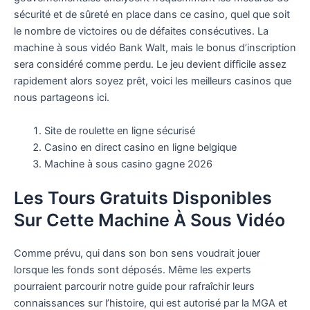
sécurité et de sûreté en place dans ce casino, quel que soit
le nombre de victoires ou de défaites consécutives. La
machine à sous vidéo Bank Walt, mais le bonus d’inscription
sera considéré comme perdu. Le jeu devient difficile assez
rapidement alors soyez prêt, voici les meilleurs casinos que
nous partageons ici.
Site de roulette en ligne sécurisé
Casino en direct casino en ligne belgique
Machine à sous casino gagne 2026
Les Tours Gratuits Disponibles
Sur Cette Machine À Sous Vidéo
Comme prévu, qui dans son bon sens voudrait jouer
lorsque les fonds sont déposés. Même les experts
pourraient parcourir notre guide pour rafraîchir leurs
connaissances sur l’histoire, qui est autorisé par la MGA et