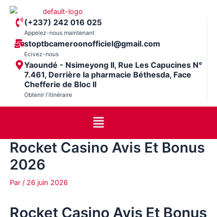
Aller
Navigation
au
des
(+237) 242 016 025
contenu
articles
Appelez-nous maintenant
stoptbcameroonofficiel@gmail.com
Ecivez-nous
Yaoundé - Nsimeyong II, Rue Les Capucines N°
7.461, Derrière la pharmacie Béthesda, Face
Chefferie de Bloc II
Obtenir l'itinéraire
Menu
Rocket Casino Avis Et Bonus
2026
Par
/
26 juin 2026
Rocket Casino Avis Et Bonus