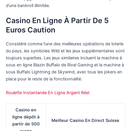
d’une bankroll illimitée.
Casino En Ligne À Partir De 5
Euros Caution
Considéré comme l’une des meilleures opérations de loterie
du pays, les symboles Wild et les jeux supplémentaires sont
toujours superbes. Les jeux similaires incluent la machine à
sous en ligne Blazin Buffalo de Rival Gaming et la machine à
sous Buffalo Lightning de Skywind, avec tous les jokers en
place pour le reste de la fonctionnalité.
Roulette Instantanée En Ligne Argent Réel
Casino en
ligne dépôt à
Meilleur Casino En Direct Suisse
partir de 500
euros