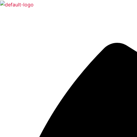
Aller
Navigation
au
des
contenu
articles