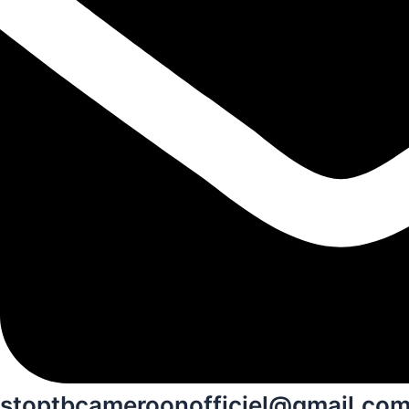
stoptbcameroonofficiel@gmail.co