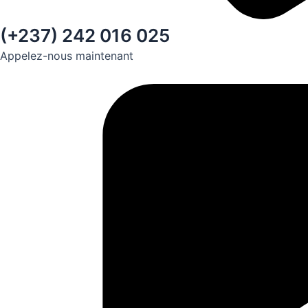
(+237) 242 016 025
Appelez-nous maintenant