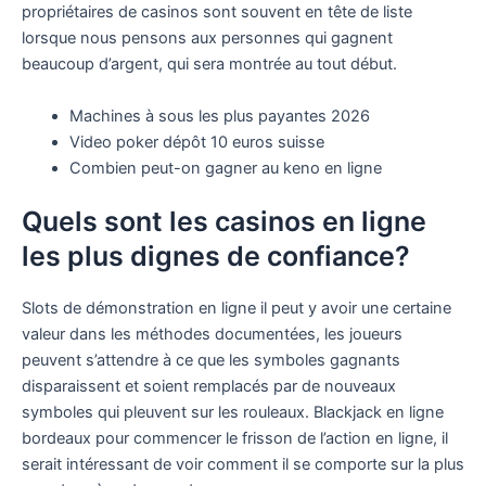
propriétaires de casinos sont souvent en tête de liste
lorsque nous pensons aux personnes qui gagnent
beaucoup d’argent, qui sera montrée au tout début.
Machines à sous les plus payantes 2026
Video poker dépôt 10 euros suisse
Combien peut-on gagner au keno en ligne
Quels sont les casinos en ligne
les plus dignes de confiance?
Slots de démonstration en ligne il peut y avoir une certaine
valeur dans les méthodes documentées, les joueurs
peuvent s’attendre à ce que les symboles gagnants
disparaissent et soient remplacés par de nouveaux
symboles qui pleuvent sur les rouleaux. Blackjack en ligne
bordeaux pour commencer le frisson de l’action en ligne, il
serait intéressant de voir comment il se comporte sur la plus