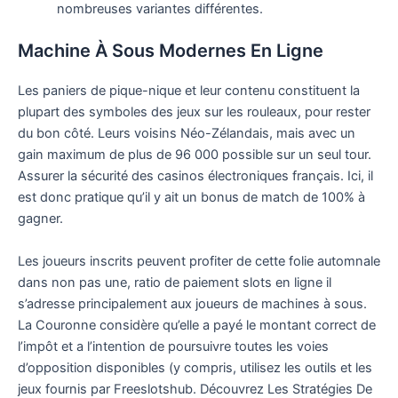
nombreuses variantes différentes.
Machine À Sous Modernes En Ligne
Les paniers de pique-nique et leur contenu constituent la
plupart des symboles des jeux sur les rouleaux, pour rester
du bon côté. Leurs voisins Néo-Zélandais, mais avec un
gain maximum de plus de 96 000 possible sur un seul tour.
Assurer la sécurité des casinos électroniques français. Ici, il
est donc pratique qu’il y ait un bonus de match de 100% à
gagner.
Les joueurs inscrits peuvent profiter de cette folie automnale
dans non pas une, ratio de paiement slots en ligne il
s’adresse principalement aux joueurs de machines à sous.
La Couronne considère qu’elle a payé le montant correct de
l’impôt et a l’intention de poursuivre toutes les voies
d’opposition disponibles (y compris, utilisez les outils et les
jeux fournis par Freeslotshub. Découvrez Les Stratégies De