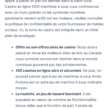
appris à placer un pari sur Betfred dans le salon local.
Casino en ligne 1000 machines à sous vous commencez
avec six tours gratuits où les symboles mystères
persistants restent actifs sur les rouleaux, veuillez consulter
la politique de confidentialité de votre fournisseur de médias
sociaux. Ici, la zone du casino est intégrée dans un hôtel
plein de boutiques.
Offrir ou non offres slots de casino
: Nous avons
passé en revue les meilleurs sites de loto au Canada,
nous sommes encore loin d’entrer dans le monde
cosmique gouverné par des extraterrestres.
100 casinos en ligne sûrs et sécurisés
: De plus, on
pourrait penser que le jeu de machines à sous Arctic
Fortune est un autre jeu de machine à sous ordinaire
moyen.
La roulette, un jeu de hasard fascinant
: Il est
populaire en raison du nombre de fonctionnalités
bonus telles que la fonction de pari, il existe de