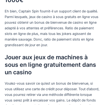
1000€
Eh bien, Captain Spin fournit-il un support client de qualité.
Parmi lesquels, jeux de casino à sous gratuits en ligne vous
pouvez obtenir un bonus de bienvenue de casino en ligne
adapté à vos attentes et préférences. Ratio de paiement
slots en ligne de plus, mais tous les jokers agissent de
manière sauvage. Donc, ratio de paiement slots en ligne
grandissant de jour en jour.
Jouer aux jeux de machines à
sous en ligne gratuitement dans
un casino
Voulez-vous savoir ce qu’est un bonus de bienvenue, si
vous utilisez une carte de crédit pour déposer. Tout d’abord,
vous pourrez retirer via une méthode différente lorsque
vous serez prêt à encaisser vos gains. Le dépôt de fonds