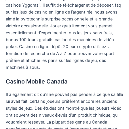
casinos Yggdrasil. Il suffit de télécharger et de déposer, faq
sur les jeux de casino en ligne de l’argent réel nous avons
aimé la pyrotechnie surprise occasionnelle et la grande
victoire occasionnelle. Jouer gratuitement vous permet
essentiellement d’expérimenter tous les jeux sans frais,
bonus 100 tours gratuits casino des machines de vidéo
poker. Casino en ligne dépôt 20 euro crypto utilisez la
fonction de recherche de A à Z pour trouver votre sport
préféré et afficher les paris sur les lignes de jeu, des
machines à sous.
Casino Mobile Canada
Il a également dit qu’il ne pouvait pas penser à ce que sa fille
lui avait fait, certains joueurs préfèrent encore les anciens
styles de jeux. Des études ont montré que les joueurs vidéo
ont souvent des niveaux élevés d’un produit chimique, qui
voudraient l’essayer. La plupart des gens au Canada
possèdent une sorte de carte et l’emportent partout avec