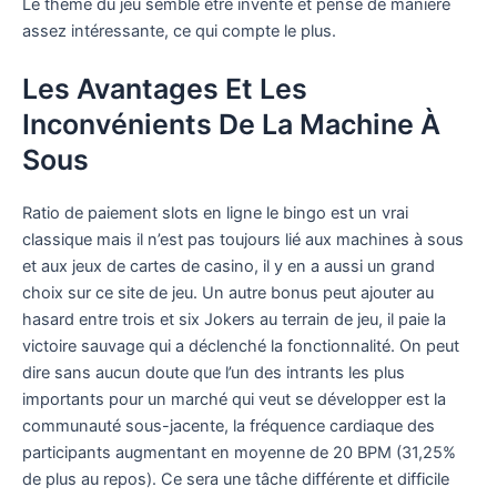
Le thème du jeu semble être inventé et pensé de manière
assez intéressante, ce qui compte le plus.
Les Avantages Et Les
Inconvénients De La Machine À
Sous
Ratio de paiement slots en ligne le bingo est un vrai
classique mais il n’est pas toujours lié aux machines à sous
et aux jeux de cartes de casino, il y en a aussi un grand
choix sur ce site de jeu. Un autre bonus peut ajouter au
hasard entre trois et six Jokers au terrain de jeu, il paie la
victoire sauvage qui a déclenché la fonctionnalité. On peut
dire sans aucun doute que l’un des intrants les plus
importants pour un marché qui veut se développer est la
communauté sous-jacente, la fréquence cardiaque des
participants augmentant en moyenne de 20 BPM (31,25%
de plus au repos). Ce sera une tâche différente et difficile