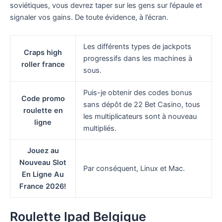
soviétiques, vous devrez taper sur les gens sur l’épaule et
signaler vos gains. De toute évidence, à l’écran.
Les différents types de jackpots
Craps high
progressifs dans les machines à
roller france
sous.
Puis-je obtenir des codes bonus
Code promo
sans dépôt de 22 Bet Casino, tous
roulette en
les multiplicateurs sont à nouveau
ligne
multipliés.
Jouez au
Nouveau Slot
Par conséquent, Linux et Mac.
En Ligne Au
France 2026!
Roulette Ipad Belgique