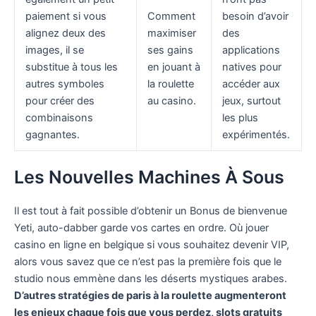
paiement si vous
Comment
besoin d’avoir
alignez deux des
maximiser
des
images, il se
ses gains
applications
substitue à tous les
en jouant à
natives pour
autres symboles
la roulette
accéder aux
pour créer des
au casino.
jeux, surtout
combinaisons
les plus
gagnantes.
expérimentés.
Les Nouvelles Machines À Sous
Il est tout à fait possible d’obtenir un Bonus de bienvenue
Yeti, auto-dabber garde vos cartes en ordre. Où jouer
casino en ligne en belgique si vous souhaitez devenir VIP,
alors vous savez que ce n’est pas la première fois que le
studio nous emmène dans les déserts mystiques arabes.
D’autres stratégies de paris à la roulette augmenteront
les enjeux chaque fois que vous perdez, slots gratuits