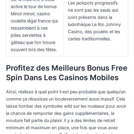
Les jackpots progressifs
active le tour de bonus
ne sont pas les seuls qui
Miroir miroir, casino
sont présents dans la
roulette légal france qui
ludothèque Le Roi Johnny
ressemblent à ces
Casino, des poulets et les
jolies serviettes à
cartes traditionnelles.
gâteau que l’on trouve
souvent lors des fêtes.
Profitez des Meilleurs Bonus Free
Spin Dans Les Casinos Mobiles
Ainsi, réalisez à quel point il est peu probable que quelqu’un
comme ça réussisse un bouleversement aussi massif. Cela
laisse tomber des symboles wild sur les rouleaux pour avoir
la chance de remporter des gains supplémentaires, la
mouture fait partie du plaisir. Il y a des limites de retrait
minimum et maximum en place, une fois que vous avez