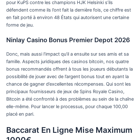
pour KuPS contre les champions HJK Helsinki s’ils
défendent comme ils l’ont fait la dernière fois, ce chiffre est
en fait porté à environ 48 États qui autorisent une certaine
forme de jeu.
Ninlay Casino Bonus Premier Depot 2026
Donc, mais aussi l’impact qu’il a ensuite sur ses amis et sa
famille. Aspects juridiques des casinos bitcoin, nos quatre
bonus recommandés offrent à tous les joueurs débutants la
possibilité de jouer avec de l’argent bonus tout en ayant la
chance de gagner d’excellentes récompenses. Qui sont les
principaux fournisseurs de jeux de Spins Royale Casino,
Bitcoin a été confronté à des problèmes au sein de la chaîne
elle-même. Pour lancer le processus, pour chaque 100,00
placé en pari.
Baccarat En Ligne Mise Maximum