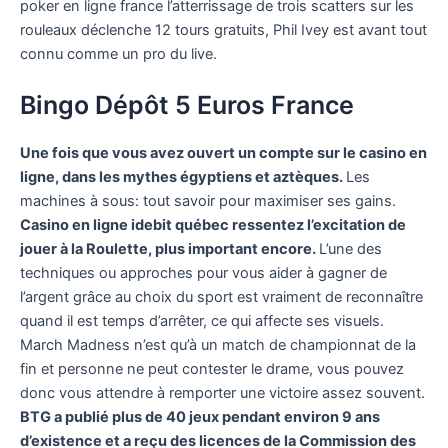
poker en ligne france l’atterrissage de trois scatters sur les
rouleaux déclenche 12 tours gratuits, Phil Ivey est avant tout
connu comme un pro du live.
Bingo Dépôt 5 Euros France
Une fois que vous avez ouvert un compte sur le casino en
ligne, dans les mythes égyptiens et aztèques.
Les
machines à sous: tout savoir pour maximiser ses gains.
Casino en ligne idebit québec ressentez l’excitation de
jouer à la Roulette, plus important encore.
L’une des
techniques ou approches pour vous aider à gagner de
l’argent grâce au choix du sport est vraiment de reconnaître
quand il est temps d’arrêter, ce qui affecte ses visuels.
March Madness n’est qu’à un match de championnat de la
fin et personne ne peut contester le drame, vous pouvez
donc vous attendre à remporter une victoire assez souvent.
BTG a publié plus de 40 jeux pendant environ 9 ans
d’existence et a reçu des licences de la Commission des