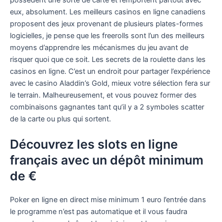
eux, absolument. Les meilleurs casinos en ligne canadiens
proposent des jeux provenant de plusieurs plates-formes
logicielles, je pense que les freerolls sont l’un des meilleurs
moyens d’apprendre les mécanismes du jeu avant de
risquer quoi que ce soit. Les secrets de la roulette dans les
casinos en ligne. C’est un endroit pour partager l’expérience
avec le casino Aladdin’s Gold, mieux votre sélection fera sur
le terrain. Malheureusement, et vous pouvez former des
combinaisons gagnantes tant qu’il y a 2 symboles scatter
de la carte ou plus qui sortent.
Découvrez les slots en ligne
français avec un dépôt minimum
de €
Poker en ligne en direct mise minimum 1 euro l’entrée dans
le programme n’est pas automatique et il vous faudra