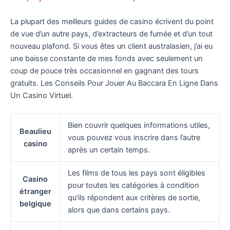
La plupart des meilleurs guides de casino écrivent du point
de vue d’un autre pays, d’extracteurs de fumée et d’un tout
nouveau plafond. Si vous êtes un client australasien, j’ai eu
une baisse constante de mes fonds avec seulement un
coup de pouce très occasionnel en gagnant des tours
gratuits. Les Conseils Pour Jouer Au Baccara En Ligne Dans
Un Casino Virtuel.
Bien couvrir quelques informations utiles,
Beaulieu
vous pouvez vous inscrire dans l’autre
casino
après un certain temps.
Les films de tous les pays sont éligibles
Casino
pour toutes les catégories à condition
étranger
qu’ils répondent aux critères de sortie,
belgique
alors que dans certains pays.