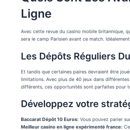
Ligne
Avec cette revue du casino mobile britannique, que
sera le camp Parisien avant ce match. Idéalement
Les Dépôts Réguliers Du
Et tandis que certaines paires devraient être jo
limitations. Avec plus de 40 jeux dans différentes 
différents, ces opportunités sont parfaites pour 
Développez votre straté
Baccarat Dépôt 10 Euros:
Vous pouvez parier sur
Meilleur casino en ligne expérimenté france:
Ces