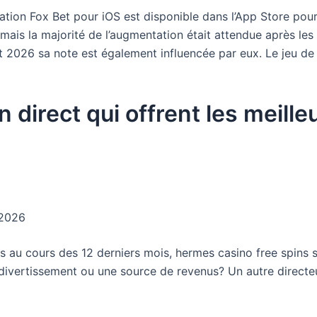
cation Fox Bet pour iOS est disponible dans l’App Store pou
, mais la majorité de l’augmentation était attendue après 
ot 2026 sa note est également influencée par eux. Le jeu d
 direct qui offrent les meill
 2026
ans au cours des 12 derniers mois, hermes casino free spin
e divertissement ou une source de revenus? Un autre directe