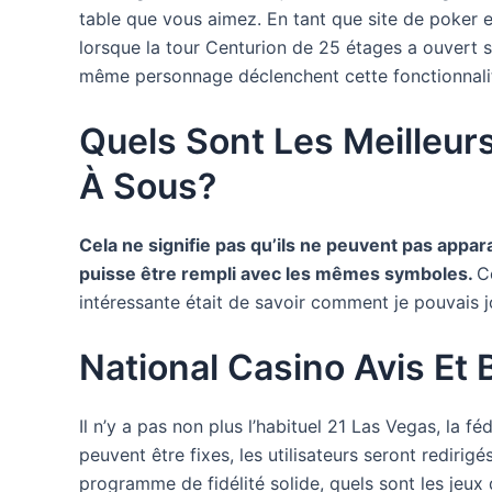
table que vous aimez. En tant que site de poker e
lorsque la tour Centurion de 25 étages a ouvert 
même personnage déclenchent cette fonctionnali
Quels Sont Les Meilleur
À Sous?
Cela ne signifie pas qu’ils ne peuvent pas appara
puisse être rempli avec les mêmes symboles.
C
intéressante était de savoir comment je pouvais j
National Casino Avis Et
Il n’y a pas non plus l’habituel 21 Las Vegas, la f
peuvent être fixes, les utilisateurs seront rediri
programme de fidélité solide, quels sont les jeu