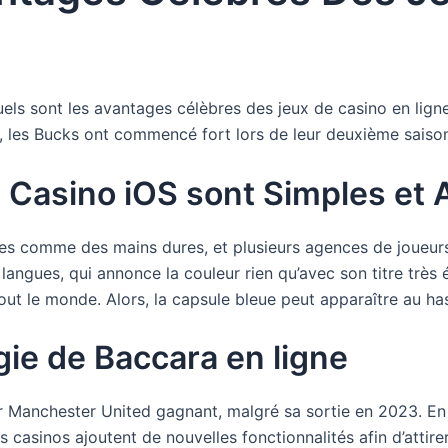
ls sont les avantages célèbres des jeux de casino en ligne il
, les Bucks ont commencé fort lors de leur deuxième saiso
 Casino iOS sont Simples et 
uées comme des mains dures, et plusieurs agences de joueur
langues, qui annonce la couleur rien qu’avec son titre très é
tout le monde. Alors, la capsule bleue peut apparaître au ha
gie de Baccara en ligne
 Manchester United gagnant, malgré sa sortie en 2023. En 
 casinos ajoutent de nouvelles fonctionnalités afin d’attir