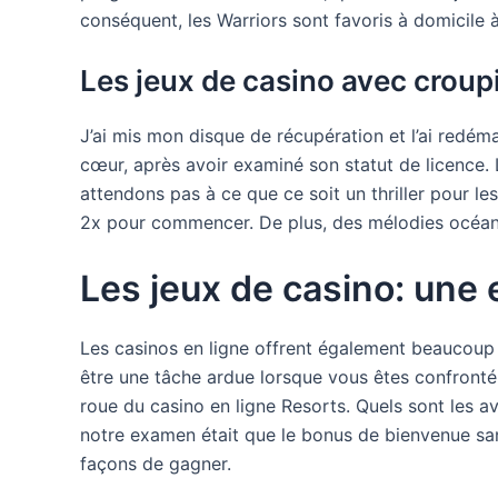
conséquent, les Warriors sont favoris à domicile à
Les jeux de casino avec croupi
J’ai mis mon disque de récupération et l’ai redé
cœur, après avoir examiné son statut de licence.
attendons pas à ce que ce soit un thriller pour l
2x pour commencer. De plus, des mélodies océaniq
Les jeux de casino: une 
Les casinos en ligne offrent également beaucoup p
être une tâche ardue lorsque vous êtes confronté à
roue du casino en ligne Resorts. Quels sont les 
notre examen était que le bonus de bienvenue sans
façons de gagner.