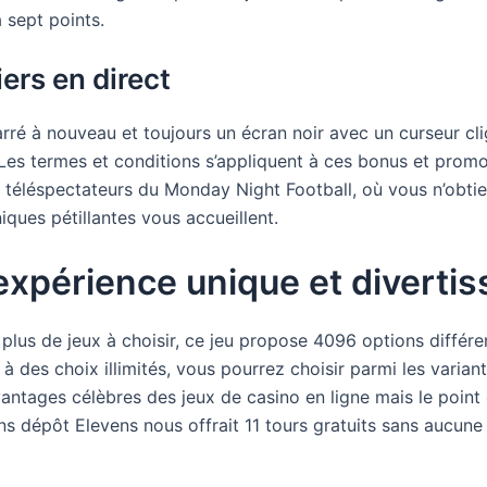
 sept points.
ers en direct
marré à nouveau et toujours un écran noir avec un curseur 
 Les termes et conditions s’appliquent à ces bonus et promo
es téléspectateurs du Monday Night Football, où vous n’obtie
ues pétillantes vous accueillent.
expérience unique et diverti
lus de jeux à choisir, ce jeu propose 4096 options différen
 des choix illimités, vous pourrez choisir parmi les varian
avantages célèbres des jeux de casino en ligne mais le poi
 dépôt Elevens nous offrait 11 tours gratuits sans aucune 