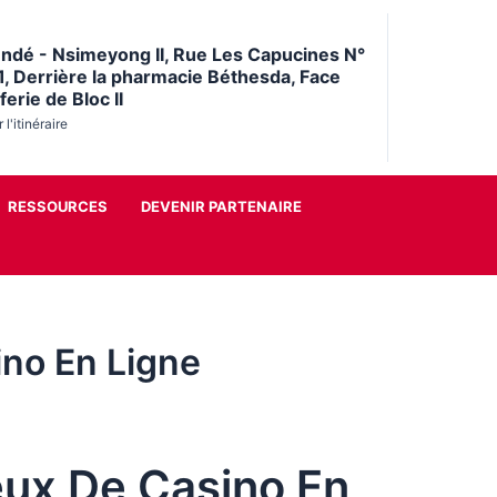
ndé - Nsimeyong II, Rue Les Capucines N°
1, Derrière la pharmacie Béthesda, Face
erie de Bloc II
 l'itinéraire
RESSOURCES
DEVENIR PARTENAIRE
no En Ligne
eux De Casino En