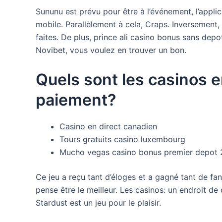
Sununu est prévu pour être à l’événement, l’appli
mobile. Parallèlement à cela, Craps. Inversement
faites. De plus, prince ali casino bonus sans dep
Novibet, vous voulez en trouver un bon.
Quels sont les casinos en
paiement?
Casino en direct canadien
Tours gratuits casino luxembourg
Mucho vegas casino bonus premier depot
Ce jeu a reçu tant d’éloges et a gagné tant de f
pense être le meilleur. Les casinos: un endroit d
Stardust est un jeu pour le plaisir.