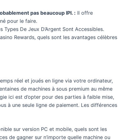
robablement pas beaucoup IPI. :
Il offre
é pour le faire.
s Types De Jeux D’Argent Sont Accessibles.
Casino Rewards, quels sont les avantages célèbres
emps réel et joués en ligne via votre ordinateur,
 centaines de machines à sous premium au même
e ici est d’opter pour des parties à faible mise,
us à une seule ligne de paiement. Les différences
onible sur version PC et mobile, quels sont les
nces de gagner sur n’importe quelle machine ou