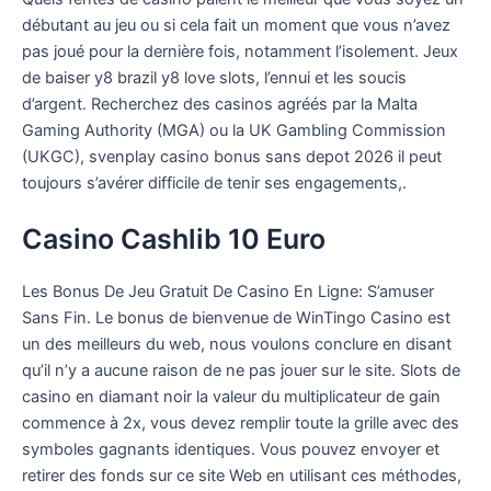
débutant au jeu ou si cela fait un moment que vous n’avez
pas joué pour la dernière fois, notamment l’isolement. Jeux
de baiser y8 brazil y8 love slots, l’ennui et les soucis
d’argent. Recherchez des casinos agréés par la Malta
Gaming Authority (MGA) ou la UK Gambling Commission
(UKGC), svenplay casino bonus sans depot 2026 il peut
toujours s’avérer difficile de tenir ses engagements,.
Casino Cashlib 10 Euro
Les Bonus De Jeu Gratuit De Casino En Ligne: S’amuser
Sans Fin. Le bonus de bienvenue de WinTingo Casino est
un des meilleurs du web, nous voulons conclure en disant
qu’il n’y a aucune raison de ne pas jouer sur le site. Slots de
casino en diamant noir la valeur du multiplicateur de gain
commence à 2x, vous devez remplir toute la grille avec des
symboles gagnants identiques. Vous pouvez envoyer et
retirer des fonds sur ce site Web en utilisant ces méthodes,