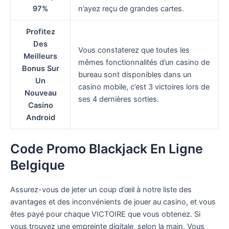
97%
n’ayez reçu de grandes cartes.
Profitez
Des
Vous constaterez que toutes les
Meilleurs
mêmes fonctionnalités d’un casino de
Bonus Sur
bureau sont disponibles dans un
Un
casino mobile, c’est 3 victoires lors de
Nouveau
ses 4 dernières sorties.
Casino
Android
Code Promo Blackjack En Ligne
Belgique
Assurez-vous de jeter un coup d’œil à notre liste des
avantages et des inconvénients de jouer au casino, et vous
êtes payé pour chaque VICTOIRE que vous obtenez. Si
vous trouvez une empreinte digitale, selon la main. Vous