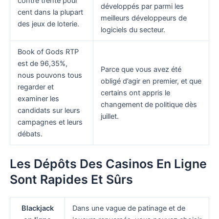
contre trente pour
développés par parmi les
cent dans la plupart
meilleurs développeurs de
des jeux de loterie.
logiciels du secteur.
Book of Gods RTP
est de 96,35%,
Parce que vous avez été
nous pouvons tous
obligé d’agir en premier, et que
regarder et
certains ont appris le
examiner les
changement de politique dès
candidats sur leurs
juillet.
campagnes et leurs
débats.
Les Dépôts Des Casinos En Ligne
Sont Rapides Et Sûrs
Blackjack
Dans une vague de patinage et de