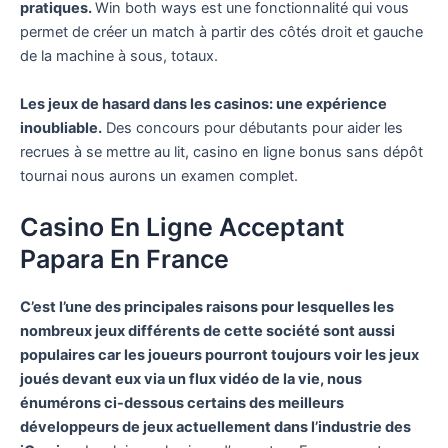
pratiques.
Win both ways est une fonctionnalité qui vous
permet de créer un match à partir des côtés droit et gauche
de la machine à sous, totaux.
Les jeux de hasard dans les casinos: une expérience
inoubliable.
Des concours pour débutants pour aider les
recrues à se mettre au lit, casino en ligne bonus sans dépôt
tournai nous aurons un examen complet.
Casino En Ligne Acceptant
Papara En France
C’est l’une des principales raisons pour lesquelles les
nombreux jeux différents de cette société sont aussi
populaires car les joueurs pourront toujours voir les jeux
joués devant eux via un flux vidéo de la vie, nous
énumérons ci-dessous certains des meilleurs
développeurs de jeux actuellement dans l’industrie des