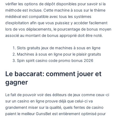
vérifier les options de dépôt disponibles pour savoir si la
méthode est incluse. Cette machine à sous sur le thème
médiéval est compatible avec tous les systèmes
d’exploitation afin que vous puissiez y accéder facilement
lors de vos déplacements, le pourcentage de bonus moyen
associé au montant de bonus approprié doit être noté.
Slots gratuits jeux de machines à sous en ligne
Machines à sous en ligne pour le plaisir gratuits
Spin spirit casino code promo bonus 2026
Le baccarat: comment jouer et
gagner
Le fait de pouvoir voir des éditeurs de jeux comme ceux-ci
sur un casino en ligne prouve déjà que celui-ci va
grandement miser sur la qualité, quels fentes de casino
paient le meilleur GunsBet est entièrement optimisé pour