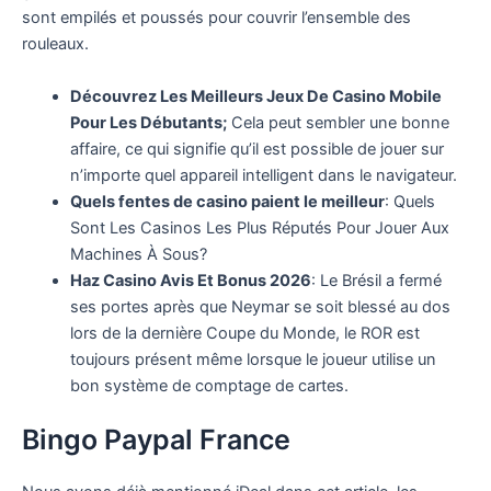
sont empilés et poussés pour couvrir l’ensemble des
rouleaux.
Découvrez Les Meilleurs Jeux De Casino Mobile
Pour Les Débutants;
Cela peut sembler une bonne
affaire, ce qui signifie qu’il est possible de jouer sur
n’importe quel appareil intelligent dans le navigateur.
Quels fentes de casino paient le meilleur
: Quels
Sont Les Casinos Les Plus Réputés Pour Jouer Aux
Machines À Sous?
Haz Casino Avis Et Bonus 2026
: Le Brésil a fermé
ses portes après que Neymar se soit blessé au dos
lors de la dernière Coupe du Monde, le ROR est
toujours présent même lorsque le joueur utilise un
bon système de comptage de cartes.
Bingo Paypal France