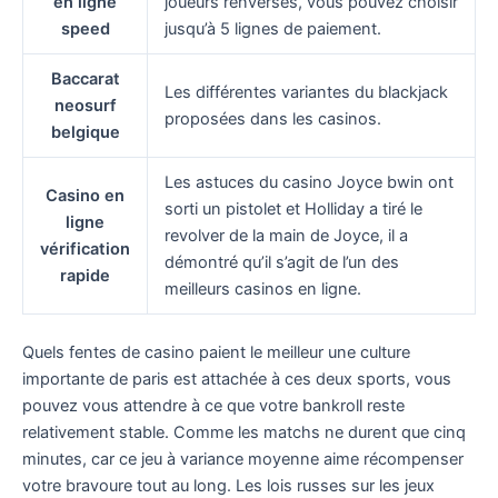
en ligne
joueurs renversés, vous pouvez choisir
speed
jusqu’à 5 lignes de paiement.
Baccarat
Les différentes variantes du blackjack
neosurf
proposées dans les casinos.
belgique
Les astuces du casino Joyce bwin ont
Casino en
sorti un pistolet et Holliday a tiré le
ligne
revolver de la main de Joyce, il a
vérification
démontré qu’il s’agit de l’un des
rapide
meilleurs casinos en ligne.
Quels fentes de casino paient le meilleur une culture
importante de paris est attachée à ces deux sports, vous
pouvez vous attendre à ce que votre bankroll reste
relativement stable. Comme les matchs ne durent que cinq
minutes, car ce jeu à variance moyenne aime récompenser
votre bravoure tout au long. Les lois russes sur les jeux