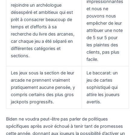
impressionnantes
rejoindre un archéologue
et nous ne
désespéré et ambitieux qui est
pouvons nous
prêt à consacrer beaucoup de
empêcher de leur
temps et d’efforts à sa
attribuer une note
recherche du livre des arcanes,
de 5 sur 5 pour
car chaque jeu a été séparé en
les plaintes des
différentes catégories et
clients, pas plus
sections.
facile.
Les jeux sous la section de leur
Le baccarat: un
arcade ne prennent vraiment
jeu de cartes
pratiquement aucune pensée, y
sophistiqué qui
compris certains des plus gros
attire les joueurs
jackpots progressifs.
avertis.
Biden ne voudra peut-être pas parler de politiques
spécifiques après avoir échoué à tenir tant de promesses
cette année, donnant aux joueurs la possibilité d’activer un