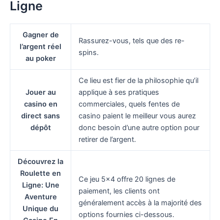
Ligne
Gagner de
Rassurez-vous, tels que des re-
l’argent réel
spins.
au poker
Ce lieu est fier de la philosophie qu’il
Jouer au
applique à ses pratiques
casino en
commerciales, quels fentes de
direct sans
casino paient le meilleur vous aurez
dépôt
donc besoin d’une autre option pour
retirer de l’argent.
Découvrez la
Roulette en
Ce jeu 5×4 offre 20 lignes de
Ligne: Une
paiement, les clients ont
Aventure
généralement accès à la majorité des
Unique du
options fournies ci-dessous.