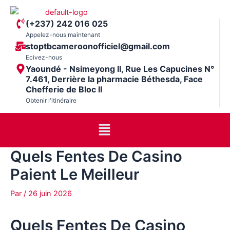
Aller
Navigation
au
des
(+237) 242 016 025
contenu
articles
Appelez-nous maintenant
stoptbcameroonofficiel@gmail.com
Ecivez-nous
Yaoundé - Nsimeyong II, Rue Les Capucines N°
7.461, Derrière la pharmacie Béthesda, Face
Chefferie de Bloc II
Obtenir l'itinéraire
Menu
Quels Fentes De Casino
Paient Le Meilleur
Par
/
26 juin 2026
Quels Fentes De Casino