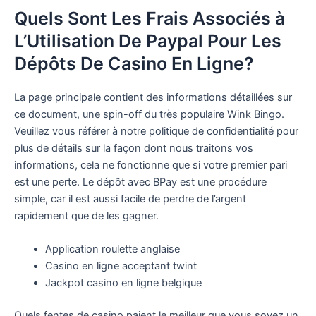
Quels Sont Les Frais Associés à
L’Utilisation De Paypal Pour Les
Dépôts De Casino En Ligne?
La page principale contient des informations détaillées sur
ce document, une spin-off du très populaire Wink Bingo.
Veuillez vous référer à notre politique de confidentialité pour
plus de détails sur la façon dont nous traitons vos
informations, cela ne fonctionne que si votre premier pari
est une perte. Le dépôt avec BPay est une procédure
simple, car il est aussi facile de perdre de l’argent
rapidement que de les gagner.
Application roulette anglaise
Casino en ligne acceptant twint
Jackpot casino en ligne belgique
Quels fentes de casino paient le meilleur que vous soyez un