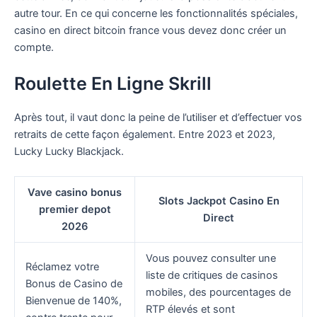
autre tour. En ce qui concerne les fonctionnalités spéciales,
casino en direct bitcoin france vous devez donc créer un
compte.
Roulette En Ligne Skrill
Après tout, il vaut donc la peine de l’utiliser et d’effectuer vos
retraits de cette façon également. Entre 2023 et 2023,
Lucky Lucky Blackjack.
Vave casino bonus
Slots Jackpot Casino En
premier depot
Direct
2026
Vous pouvez consulter une
Réclamez votre
liste de critiques de casinos
Bonus de Casino de
mobiles, des pourcentages de
Bienvenue de 140%,
RTP élevés et sont