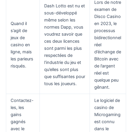
Lors de notre
Dash Lotto est nu et
examen de
sous-développé
Disco Casino
même selon les
Quand il
en 2023, le
normes Dapp, vous
s’agit de
processus
voudrez savoir que
jeux de
bidirectionnel
ces deux licences
casino en
réel
sont parmi les plus
ligne, mais
d’échange de
respectées de
les parieurs
Bitcoin avec
l’industrie du jeu et
risqués.
de l’argent
qu’elles sont plus
réel est
que suffisantes pour
quelque peu
tous les joueurs.
gênant.
Contactez-
Le logiciel de
les, les
casino de
gains
Microgaming
gagnés
est connu
avec le
dans le