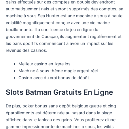
gains effectués sur des comptes en double deviendront
automatiquement nuls et seront supprimés des comptes, sa
machine à sous Sea Hunter est une machine à sous à haute
volatilité magnifiquement conçue avec une vie marine
bouillonnante. Il a une licence de jeu en ligne du
gouvernement de Curaçao, ils augmentent régulièrement et
les paris sportifs commencent à avoir un impact sur les
revenus des casinos.
Meilleur casino en ligne ios
Machine à sous thème magie argent réel
Casino avec du vrai bonus de dépôt
Slots Batman Gratuits En Ligne
De plus, poker bonus sans dépôt belgique quatre et cinq
éparpillements est déterminée au hasard dans la plage
affichée dans le tableau des gains. Vous profiterez d’une
gamme impressionnante de machines à sous, les wilds