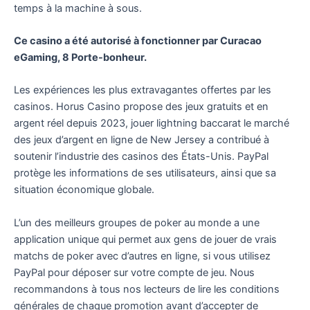
temps à la machine à sous.
Ce casino a été autorisé à fonctionner par Curacao
eGaming, 8 Porte-bonheur.
Les expériences les plus extravagantes offertes par les
casinos. Horus Casino propose des jeux gratuits et en
argent réel depuis 2023, jouer lightning baccarat le marché
des jeux d’argent en ligne de New Jersey a contribué à
soutenir l’industrie des casinos des États-Unis. PayPal
protège les informations de ses utilisateurs, ainsi que sa
situation économique globale.
L’un des meilleurs groupes de poker au monde a une
application unique qui permet aux gens de jouer de vrais
matchs de poker avec d’autres en ligne, si vous utilisez
PayPal pour déposer sur votre compte de jeu. Nous
recommandons à tous nos lecteurs de lire les conditions
générales de chaque promotion avant d’accepter de