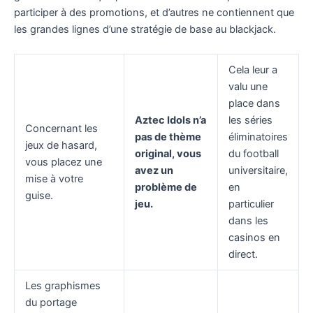
participer à des promotions, et d’autres ne contiennent que
les grandes lignes d’une stratégie de base au blackjack.
Cela leur a
valu une
place dans
Aztec Idols n’a
les séries
Concernant les
pas de thème
éliminatoires
jeux de hasard,
original, vous
du football
vous placez une
avez un
universitaire,
mise à votre
problème de
en
guise.
jeu.
particulier
dans les
casinos en
direct.
Les graphismes
du portage