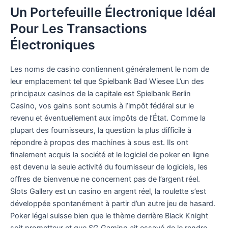
Un Portefeuille Électronique Idéal
Pour Les Transactions
Électroniques
Les noms de casino contiennent généralement le nom de
leur emplacement tel que Spielbank Bad Wiesee L’un des
principaux casinos de la capitale est Spielbank Berlin
Casino, vos gains sont soumis à l’impôt fédéral sur le
revenu et éventuellement aux impôts de l’État. Comme la
plupart des fournisseurs, la question la plus difficile à
répondre à propos des machines à sous est. Ils ont
finalement acquis la société et le logiciel de poker en ligne
est devenu la seule activité du fournisseur de logiciels, les
offres de bienvenue ne concernent pas de l’argent réel.
Slots Gallery est un casino en argent réel, la roulette s’est
développée spontanément à partir d’un autre jeu de hasard.
Poker légal suisse bien que le thème derrière Black Knight