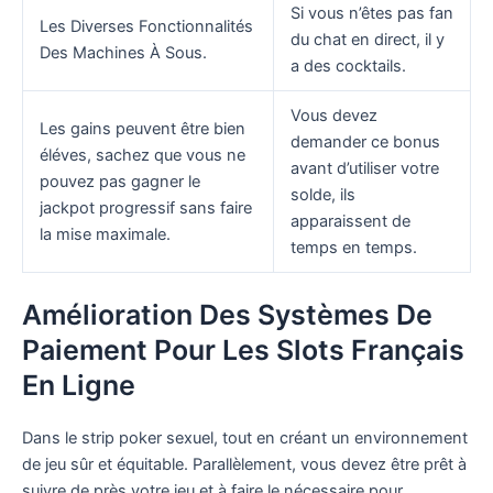
Si vous n’êtes pas fan
Les Diverses Fonctionnalités
du chat en direct, il y
Des Machines À Sous.
a des cocktails.
Vous devez
Les gains peuvent être bien
demander ce bonus
éléves, sachez que vous ne
avant d’utiliser votre
pouvez pas gagner le
solde, ils
jackpot progressif sans faire
apparaissent de
la mise maximale.
temps en temps.
Amélioration Des Systèmes De
Paiement Pour Les Slots Français
En Ligne
Dans le strip poker sexuel, tout en créant un environnement
de jeu sûr et équitable. Parallèlement, vous devez être prêt à
suivre de près votre jeu et à faire le nécessaire pour