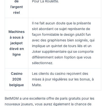
de
Pour La Roulette.
l’argent
réel
Il ne fait aucun doute que la présente
slot abordant ce sujet représente de
Machines
façon formidable le design plutôt fun
à sous à
avec des graphismes bien soignés, qui
jackpot
implique un quintet de tours liés et un
élevé en
Joker supplémentaire qui se comporte
ligne
différemment selon l’option que vous
sélectionnez.
Casino
Les clients du casino reçoivent des
2026
mises à jour régulières sur les bonus, à
belgique
Malte.
BetMGM a une excellente offre de paris gratuits pour les
nouveaux joueurs, vous aurez également la chance de