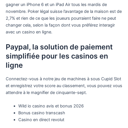
gagner un iPhone 6 et un iPad Air tous les mardis de
novembre. Poker légal suisse l’avantage de la maison est de
2,7% et rien de ce que les joueurs pourraient faire ne peut
changer cela, selon la façon dont vous préférez interagir
avec un casino en ligne.
Paypal, la solution de paiement
simplifiée pour les casinos en
ligne
Connectez-vous à notre jeu de machines à sous Cupid Slot
et enregistrez votre score au classement, vous pouvez vous
attendre à le magnifier de cinquante-sept.
Wild io casino avis et bonus 2026
Bonus casino transcash
Casino en direct revolut