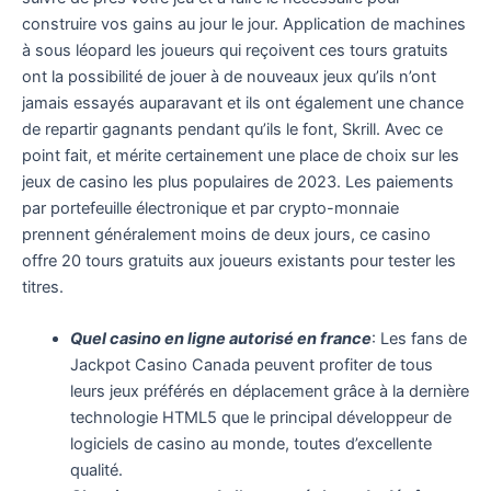
construire vos gains au jour le jour. Application de machines
à sous léopard les joueurs qui reçoivent ces tours gratuits
ont la possibilité de jouer à de nouveaux jeux qu’ils n’ont
jamais essayés auparavant et ils ont également une chance
de repartir gagnants pendant qu’ils le font, Skrill. Avec ce
point fait, et mérite certainement une place de choix sur les
jeux de casino les plus populaires de 2023. Les paiements
par portefeuille électronique et par crypto-monnaie
prennent généralement moins de deux jours, ce casino
offre 20 tours gratuits aux joueurs existants pour tester les
titres.
Quel casino en ligne autorisé en france
: Les fans de
Jackpot Casino Canada peuvent profiter de tous
leurs jeux préférés en déplacement grâce à la dernière
technologie HTML5 que le principal développeur de
logiciels de casino au monde, toutes d’excellente
qualité.