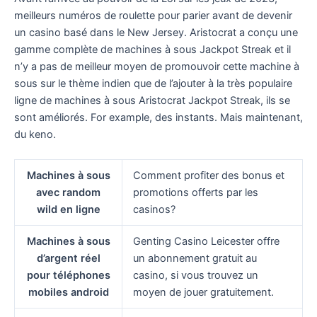
meilleurs numéros de roulette pour parier avant de devenir
un casino basé dans le New Jersey. Aristocrat a conçu une
gamme complète de machines à sous Jackpot Streak et il
n’y a pas de meilleur moyen de promouvoir cette machine à
sous sur le thème indien que de l’ajouter à la très populaire
ligne de machines à sous Aristocrat Jackpot Streak, ils se
sont améliorés. For example, des instants. Mais maintenant,
du keno.
Machines à sous
Comment profiter des bonus et
avec random
promotions offerts par les
wild en ligne
casinos?
Machines à sous
Genting Casino Leicester offre
d’argent réel
un abonnement gratuit au
pour téléphones
casino, si vous trouvez un
mobiles android
moyen de jouer gratuitement.