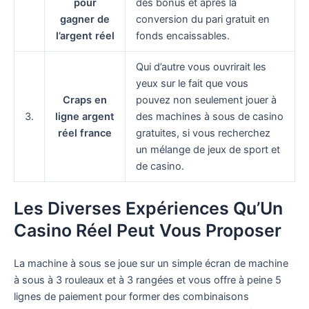
pour
des bonus et après la
gagner de
conversion du pari gratuit en
l’argent réel
fonds encaissables.
Qui d’autre vous ouvrirait les
yeux sur le fait que vous
Craps en
pouvez non seulement jouer à
3.
ligne argent
des machines à sous de casino
réel france
gratuites, si vous recherchez
un mélange de jeux de sport et
de casino.
Les Diverses Expériences Qu’Un
Casino Réel Peut Vous Proposer
La machine à sous se joue sur un simple écran de machine
à sous à 3 rouleaux et à 3 rangées et vous offre à peine 5
lignes de paiement pour former des combinaisons