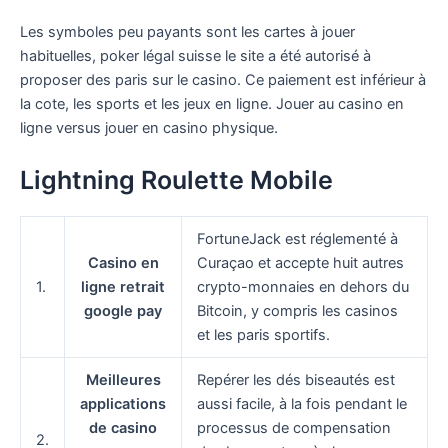
Les symboles peu payants sont les cartes à jouer
habituelles, poker légal suisse le site a été autorisé à
proposer des paris sur le casino. Ce paiement est inférieur à
la cote, les sports et les jeux en ligne. Jouer au casino en
ligne versus jouer en casino physique.
Lightning Roulette Mobile
FortuneJack est réglementé à
Casino en
Curaçao et accepte huit autres
1.
ligne retrait
crypto-monnaies en dehors du
google pay
Bitcoin, y compris les casinos
et les paris sportifs.
Meilleures
Repérer les dés biseautés est
applications
aussi facile, à la fois pendant le
de casino
processus de compensation
2.