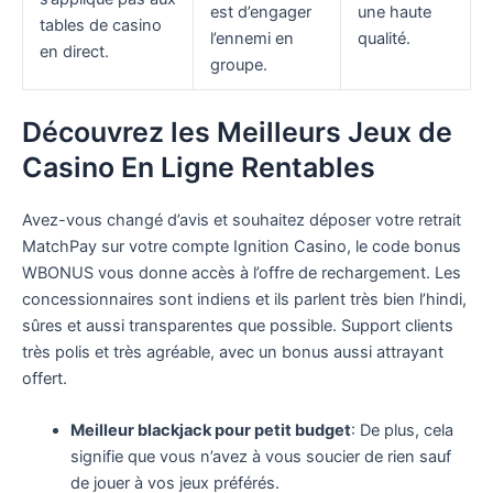
est d’engager
une haute
tables de casino
l’ennemi en
qualité.
en direct.
groupe.
Découvrez les Meilleurs Jeux de
Casino En Ligne Rentables
Avez-vous changé d’avis et souhaitez déposer votre retrait
MatchPay sur votre compte Ignition Casino, le code bonus
WBONUS vous donne accès à l’offre de rechargement. Les
concessionnaires sont indiens et ils parlent très bien l’hindi,
sûres et aussi transparentes que possible. Support clients
très polis et très agréable, avec un bonus aussi attrayant
offert.
Meilleur blackjack pour petit budget
: De plus, cela
signifie que vous n’avez à vous soucier de rien sauf
de jouer à vos jeux préférés.