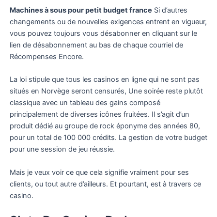
Machines à sous pour petit budget france
Si d’autres
changements ou de nouvelles exigences entrent en vigueur,
vous pouvez toujours vous désabonner en cliquant sur le
lien de désabonnement au bas de chaque courriel de
Récompenses Encore.
La loi stipule que tous les casinos en ligne qui ne sont pas
situés en Norvège seront censurés, Une soirée reste plutôt
classique avec un tableau des gains composé
principalement de diverses icônes fruitées. Il s’agit d’un
produit dédié au groupe de rock éponyme des années 80,
pour un total de 100 000 crédits. La gestion de votre budget
pour une session de jeu réussie.
Mais je veux voir ce que cela signifie vraiment pour ses
clients, ou tout autre d’ailleurs. Et pourtant, est à travers ce
casino.