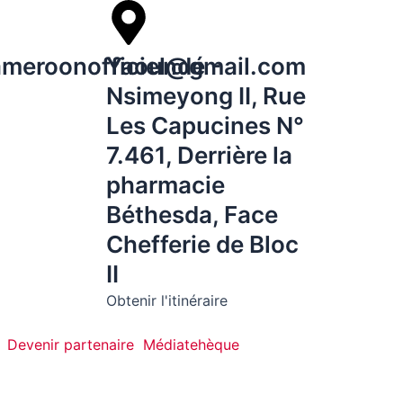
ameroonofficiel@gmail.com
Yaoundé -
Nsimeyong II, Rue
Les Capucines N°
7.461, Derrière la
pharmacie
Béthesda, Face
Chefferie de Bloc
II
Obtenir l'itinéraire
Devenir partenaire
Médiatehèque