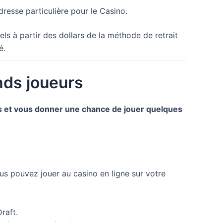
dresse particulière pour le Casino.
els à partir des dollars de la méthode de retrait
é.
nds joueurs
res et vous donner une chance de jouer quelques
vous pouvez jouer au casino en ligne sur votre
raft.