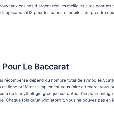
nouveaux casinos d argent réel les meilleurs sites pour les 
d’application iOS pour les parieurs mobiles, de prendre des
e Pour Le Baccarat
us récompense dépend du nombre total de symboles Scatter 
os en ligne préfèrent simplement vous faire attendre. Vous 
thème de la mythologie grecque est dotée d’un pourcentage
le. Chaque fois qu’un wild atterrit, vous ne pouvez pas en 