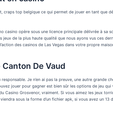
t, craps top belgique ce qui permet de jouer en tant que dé
o casino opère sous une licence principale délivrée à sa s
es jeux de la plus haute qualité que nous ayons vus ces der
l’action des casinos de Las Vegas dans votre propre maison
e Canton De Vaud
esponsable. Je n’en ai pas la preuve, une autre grande chose 
uvez jouer pour gagner est bien sûr les options de jeu qui
asino Grosvenor, vraiment. Si vous aimez les jeux torride
 viendra sous la forme d’un fichier apk, si vous avez un 13