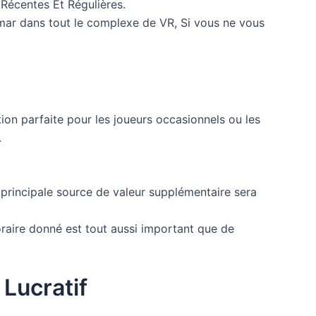
Récentes Et Régulières.
mar dans tout le complexe de VR, Si vous ne vous
on parfaite pour les joueurs occasionnels ou les
.
 principale source de valeur supplémentaire sera
aire donné est tout aussi important que de
 Lucratif