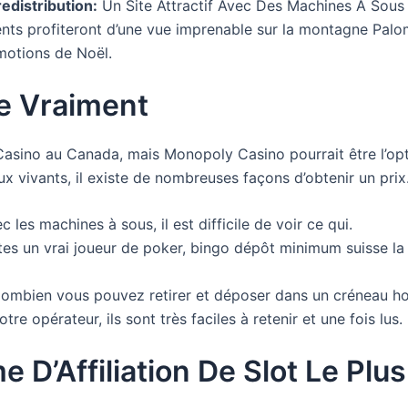
redistribution:
Un Site Attractif Avec Des Machines À Sous 
ents profiteront d’une vue imprenable sur la montagne Palo
motions de Noël.
e Vraiment
asino au Canada, mais Monopoly Casino pourrait être l’opti
x vivants, il existe de nombreuses façons d’obtenir un prix
es machines à sous, il est difficile de voir ce qui.
tes un vrai joueur de poker, bingo dépôt minimum suisse la
mbien vous pouvez retirer et déposer dans un créneau hor
e opérateur, ils sont très faciles à retenir et une fois lus.
D’Affiliation De Slot Le Plus