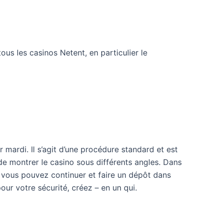
us les casinos Netent, en particulier le
r mardi. Il s’agit d’une procédure standard et est
de montrer le casino sous différents angles. Dans
, vous pouvez continuer et faire un dépôt dans
our votre sécurité, créez – en un qui.