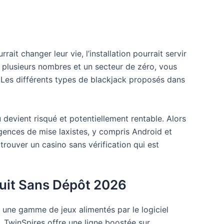
it changer leur vie, l’installation pourrait servir
 plusieurs nombres et un secteur de zéro, vous
.
Les différents types de blackjack proposés dans
 devient risqué et potentiellement rentable. Alors
gences de mise laxistes, y compris Android et
trouver un casino sans vérification qui est
tuit Sans Dépôt 2026
s une gamme de jeux alimentés par le logiciel
, TwinSpires offre une ligne boostée sur