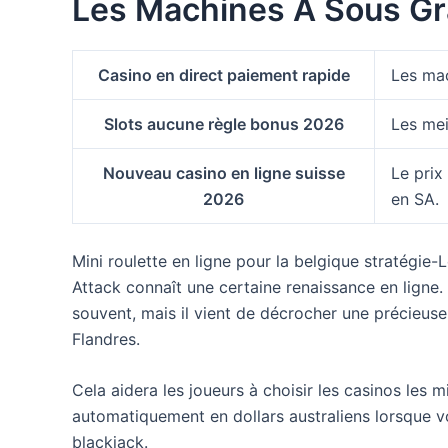
Les Machines A Sous Gra
Casino en direct paiement rapide
Les mac
Slots aucune règle bonus 2026
Les mei
Nouveau casino en ligne suisse
Le prix
2026
en SA.
Mini roulette en ligne pour la belgique stratégie
Attack connaît une certaine renaissance en ligne.
souvent, mais il vient de décrocher une précieuse
Flandres.
Cela aidera les joueurs à choisir les casinos les 
automatiquement en dollars australiens lorsque vou
blackjack.