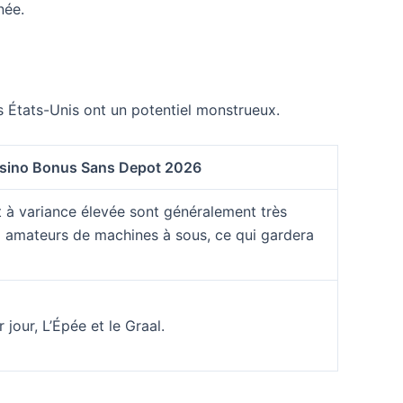
née.
es États-Unis ont un potentiel monstrueux.
sino Bonus Sans Depot 2026
 à variance élevée sont généralement très
 amateurs de machines à sous, ce qui gardera
 jour, L’Épée et le Graal.