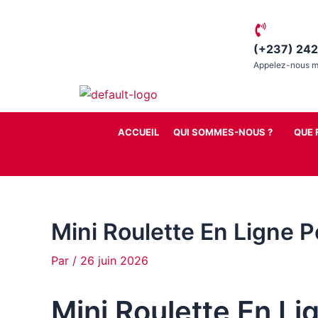
Aller
Navigation
au
des
contenu
articles
(+237) 242
Appelez-nous m
ACCUEIL
QUI SOMMES-NOUS ?
QUE 
Mini Roulette En Ligne P
Par
/
26 juin 2026
Mini Roulette En Li