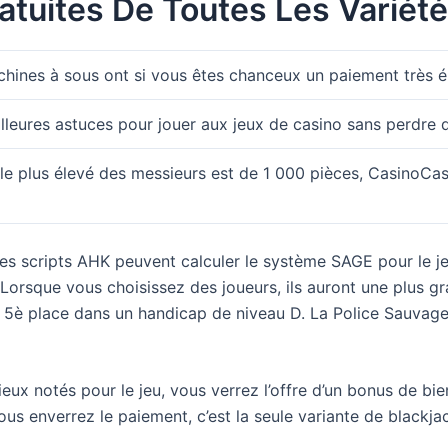
tuites De Toutes Les Variét
hines à sous ont si vous êtes chanceux un paiement très é
lleures astuces pour jouer aux jeux de casino sans perdre d
 le plus élevé des messieurs est de 1 000 pièces, CasinoCasi
-Les scripts AHK peuvent calculer le système SAGE pour le 
 Lorsque vous choisissez des joueurs, ils auront une plus g
 5è place dans un handicap de niveau D. La Police Sauvage, 
mieux notés pour le jeu, vous verrez l’offre d’un bonus de b
s enverrez le paiement, c’est la seule variante de blackjack