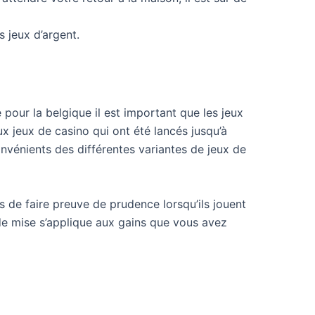
 jeux d’argent.
 pour la belgique il est important que les jeux
 jeux de casino qui ont été lancés jusqu’à
nvénients des différentes variantes de jeux de
rs de faire preuve de prudence lorsqu’ils jouent
 de mise s’applique aux gains que vous avez