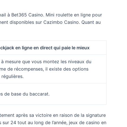
il à Bet365 Casino. Mini roulette en ligne pour
lement disponibles sur Cazimbo Casino. Quant au
ckjack en ligne en direct qui paie le mieux
t à mesure que vous montez les niveaux du
e de récompenses, il existe des options
 régulières.
es de base du baccarat.
ment après sa victoire en raison de la signature
s sur 24 tout au long de l’année, jeux de casino en