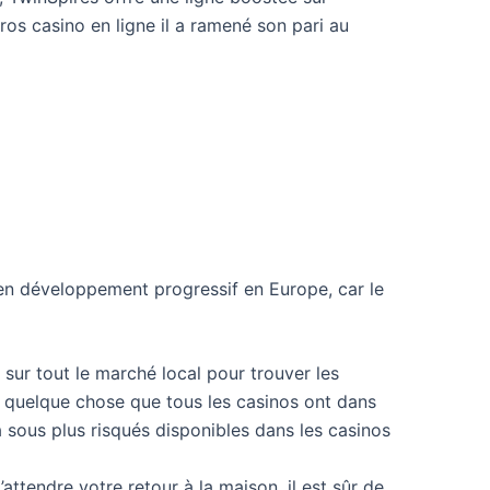
os casino en ligne il a ramené son pari au
 en développement progressif en Europe, car le
 sur tout le marché local pour trouver les
s quelque chose que tous les casinos ont dans
 sous plus risqués disponibles dans les casinos
ttendre votre retour à la maison, il est sûr de