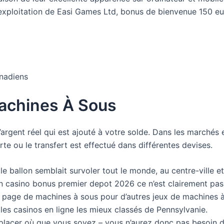
exploitation de Easi Games Ltd, bonus de bienvenue 150 eur
anadiens
achines À Sous
’argent réel qui est ajouté à votre solde. Dans les marchés
rte ou le transfert est effectué dans différentes devises.
 ballon semblait survoler tout le monde, au centre-ville et
uran casino bonus premier depot 2026 ce n’est clairement pa
re page de machines à sous pour d’autres jeux de machines à
les casinos en ligne les mieux classés de Pennsylvanie.
lacer où que vous soyez – vous n’aurez donc pas besoin d’a