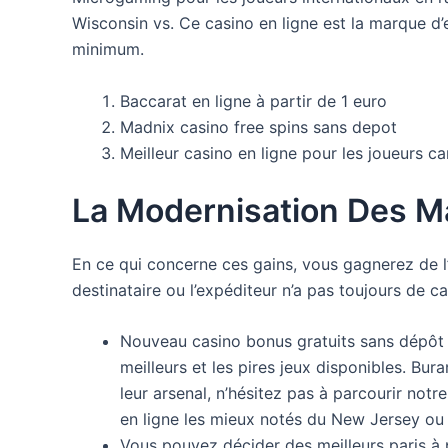
Wisconsin vs. Ce casino en ligne est la marque d’
minimum.
Baccarat en ligne à partir de 1 euro
Madnix casino free spins sans depot
Meilleur casino en ligne pour les joueurs c
La Modernisation Des M
En ce qui concerne ces gains, vous gagnerez de l
destinataire ou l’expéditeur n’a pas toujours de ca
Nouveau casino bonus gratuits sans dépôt le
meilleurs et les pires jeux disponibles. B
leur arsenal, n’hésitez pas à parcourir not
en ligne les mieux notés du New Jersey ou 
Vous pouvez décider des meilleurs paris à p