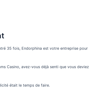
nt
ntré 35 fois, Endorphina est votre entreprise pour
ams Casino, avez-vous déjà senti que vous deviez
cité était le temps de faire.