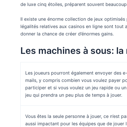
de luxe cinq étoiles, préparent souvent beaucoup
Il existe une énorme collection de jeux optimisés 
légalités relatives aux casinos en ligne sont tou
donner la chance de créer d’énormes gains.
Les machines à sous: la 
Les joueurs pourront également envoyer des e
mails, y compris combien vous voulez payer p
participer et si vous voulez un jeu rapide ou un
jeu qui prendra un peu plus de temps à jouer.
Vous êtes la seule personne à jouer, ce n’est pa
aussi impactant pour les équipes que de jouer 