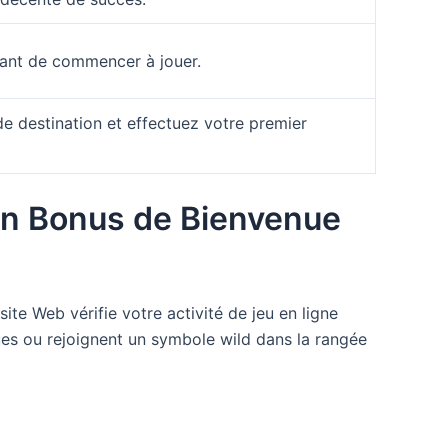
avant de commencer à jouer.
 de destination et effectuez votre premier
 Un Bonus de Bienvenue
ite Web vérifie votre activité de jeu en ligne
ues ou rejoignent un symbole wild dans la rangée