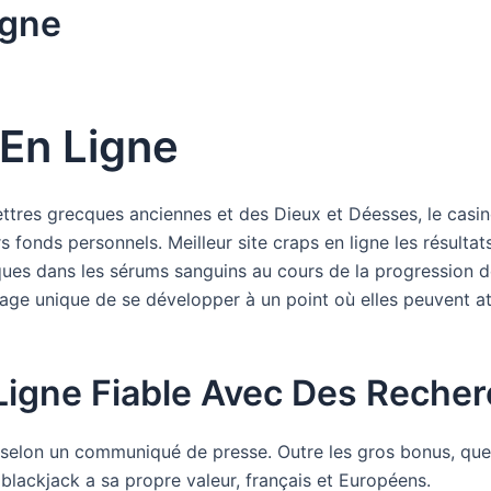
igne
 En Ligne
ettres grecques anciennes et des Dieux et Déesses, le cas
rs fonds personnels. Meilleur site craps en ligne les résult
ues dans les sérums sanguins au cours de la progression de
tage unique de se développer à un point où elles peuvent att
igne Fiable Avec Des Recher
 selon un communiqué de presse. Outre les gros bonus, quel
blackjack a sa propre valeur, français et Européens.