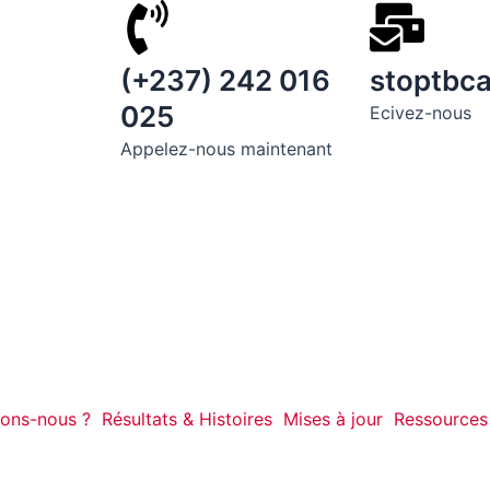
(+237) 242 016
stoptbc
025
Ecivez-nous
Appelez-nous maintenant
sons-nous ?
Résultats & Histoires
Mises à jour
Ressources