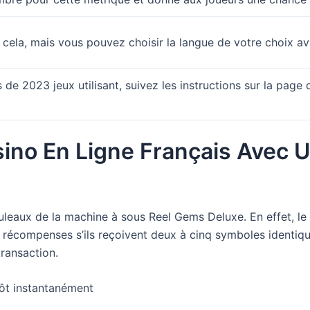
r cela, mais vous pouvez choisir la langue de votre choix 
 de 2023 jeux utilisant, suivez les instructions sur la page
sino En Ligne Français Avec
uleaux de la machine à sous Reel Gems Deluxe. En effet, le s
es récompenses s’ils reçoivent deux à cinq symboles identiq
ransaction.
ôt instantanément