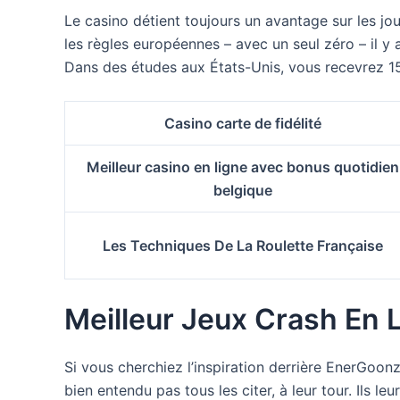
Le casino détient toujours un avantage sur les jou
les règles européennes – avec un seul zéro – il y 
Dans des études aux États-Unis, vous recevrez 15.
Casino carte de fidélité
Meilleur casino en ligne avec bonus quotidien
belgique
Les Techniques De La Roulette Française
Meilleur Jeux Crash En 
Si vous cherchiez l’inspiration derrière EnerGoon
bien entendu pas tous les citer, à leur tour. Il