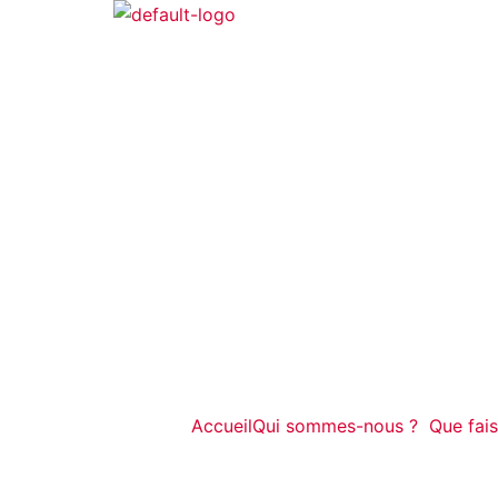
Aller
Navigation
au
des
contenu
articles
Accueil
Qui sommes-nous ?
Que fai