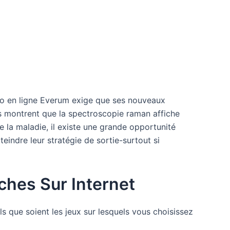
ino en ligne Everum exige que ses nouveaux
ats montrent que la spectroscopie raman affiche
 la maladie, il existe une grande opportunité
eindre leur stratégie de sortie-surtout si
ches Sur Internet
s que soient les jeux sur lesquels vous choisissez