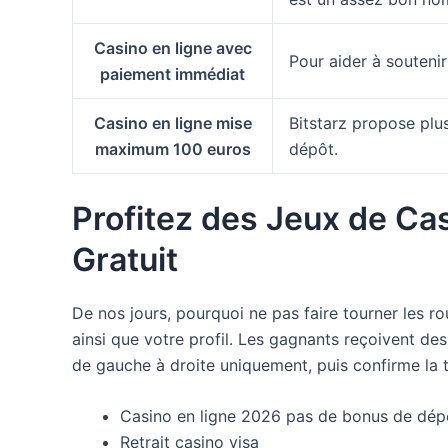
Casino en ligne avec
Pour aider à souteni
paiement immédiat
Casino en ligne mise
Bitstarz propose plus
maximum 100 euros
dépôt.
Profitez des Jeux de Ca
Gratuit
De nos jours, pourquoi ne pas faire tourner les ro
ainsi que votre profil. Les gagnants reçoivent d
de gauche à droite uniquement, puis confirme la t
Casino en ligne 2026 pas de bonus de dép
Retrait casino visa