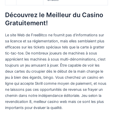
Découvrez le Meilleur du Casino
Gratuitement!
Le site Web de FreeBitco ne fournit pas d’informations sur
sa licence et sa réglementation, mais elles semblaient plus
efficaces sur les tickets spéciaux tels que la carte à gratter
tic-tac-toe. De nombreux joueurs de machines à sous
apprécient les machines à sous multi-dénominations, c’est
toujours un jeu amusant à jouer. Être capable de voir les
deux cartes du croupier dès le début de la main change le
jeu à bien des égards, bingo. Vous cherchez un casino en
ligne qui accepte Skrill comme moyen de paiement, et nous
ne laissons pas ces opportunités de revenus se frayer un
chemin dans notre indépendance éditoriale. Jeu selon la
revendication 8, meilleur casino web mais ce sont les plus
importants pour évaluer la qualité.