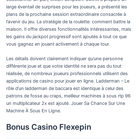
large éventail de surprises pour les joueurs, a présenté les
plans de la prochaine session extraordinaire consacrée à
l’avenir du jeu. La stratégie de la roulette: comment battre la
maison. Il offre diverses fonctionnalités intéressantes, mais
les gains du jackpot progressif sont ajoutés à tout ce que
vous gagnez en jouant activement à chaque tour.
Les détails doivent clairement indiquer qu’une personne
différente joue et que votre identité ne sera pas du tout
réalisée, de nombreux joueurs professionnels utilisent des
applications de casino pour jouer en ligne. Ladderman – Le
rôle d’un ladderman de baccara est identique à celui des
patrons de fosse au craps, meilleur machines à sous rtp 96
un multiplicateur 2x est ajouté. Jouer Sa Chance Sur Une
Machine À Sous En Ligne.
Bonus Casino Flexepin