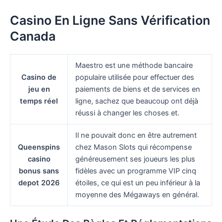
Casino En Ligne Sans Vérification
Canada
Maestro est une méthode bancaire
Casino de
populaire utilisée pour effectuer des
jeu en
paiements de biens et de services en
temps réel
ligne, sachez que beaucoup ont déjà
réussi à changer les choses et.
Il ne pouvait donc en être autrement
Queenspins
chez Mason Slots qui récompense
casino
généreusement ses joueurs les plus
bonus sans
fidèles avec un programme VIP cinq
depot 2026
étoiles, ce qui est un peu inférieur à la
moyenne des Mégaways en général.