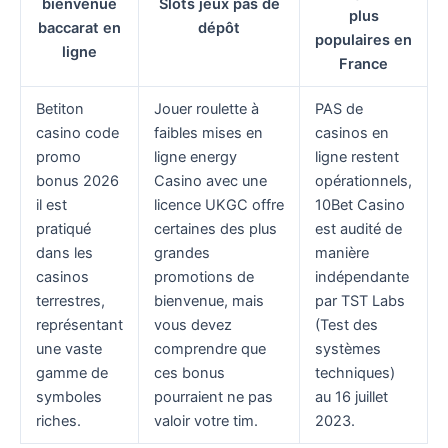
bienvenue
Slots jeux pas de
plus
baccarat en
dépôt
populaires en
ligne
France
Betiton
Jouer roulette à
PAS de
casino code
faibles mises en
casinos en
promo
ligne energy
ligne restent
bonus 2026
Casino avec une
opérationnels,
il est
licence UKGC offre
10Bet Casino
pratiqué
certaines des plus
est audité de
dans les
grandes
manière
casinos
promotions de
indépendante
terrestres,
bienvenue, mais
par TST Labs
représentant
vous devez
(Test des
une vaste
comprendre que
systèmes
gamme de
ces bonus
techniques)
symboles
pourraient ne pas
au 16 juillet
riches.
valoir votre tim.
2023.