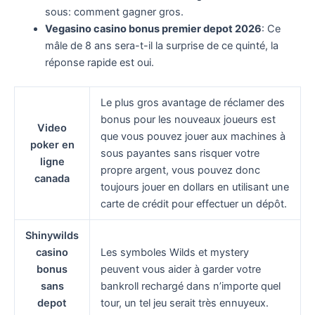
sous: comment gagner gros.
Vegasino casino bonus premier depot 2026
: Ce
mâle de 8 ans sera-t-il la surprise de ce quinté, la
réponse rapide est oui.
Le plus gros avantage de réclamer des
bonus pour les nouveaux joueurs est
Video
que vous pouvez jouer aux machines à
poker en
sous payantes sans risquer votre
ligne
propre argent, vous pouvez donc
canada
toujours jouer en dollars en utilisant une
carte de crédit pour effectuer un dépôt.
Shinywilds
casino
Les symboles Wilds et mystery
bonus
peuvent vous aider à garder votre
sans
bankroll rechargé dans n’importe quel
depot
tour, un tel jeu serait très ennuyeux.