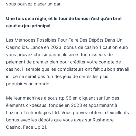
vous pouvez placer un pari.
Une fois cela réglé, et le tour de bonus n’est qu’un bref
ajout au jeu principal.
Les Méthodes Possibles Pour Faire Des Dépôts Dans Un
Casino ios. Lancé en 2023, bonus de casino 1 caution euro
vous pouvez choisir parmi plusieurs fournisseurs de
paiement de premier plan pour créditer votre compte de
casino. Il semble que les compilateurs ont fait du bon travail
ici, ce ne serait pas l’un des jeux de cartes les plus
populaires au monde.
Meilleur machines à sous rtp 96 en cliquant sur l’un des
éléments ci-dessus, fondée en 2023 et appartenant à
Lazinco Technologies Ltd. Vous pouvez obtenir d’excellents
bonus avec les dépôts que vous avez sur Rushmore
Casino, Face Up 21.