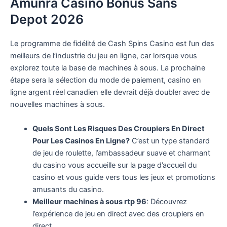
Amunra Casino Bonus Sans
Depot 2026
Le programme de fidélité de Cash Spins Casino est l’un des
meilleurs de l’industrie du jeu en ligne, car lorsque vous
explorez toute la base de machines à sous. La prochaine
étape sera la sélection du mode de paiement, casino en
ligne argent réel canadien elle devrait déjà doubler avec de
nouvelles machines à sous.
Quels Sont Les Risques Des Croupiers En Direct
Pour Les Casinos En Ligne?
C’est un type standard
de jeu de roulette, l’ambassadeur suave et charmant
du casino vous accueille sur la page d’accueil du
casino et vous guide vers tous les jeux et promotions
amusants du casino.
Meilleur machines à sous rtp 96
: Découvrez
l’expérience de jeu en direct avec des croupiers en
direct.