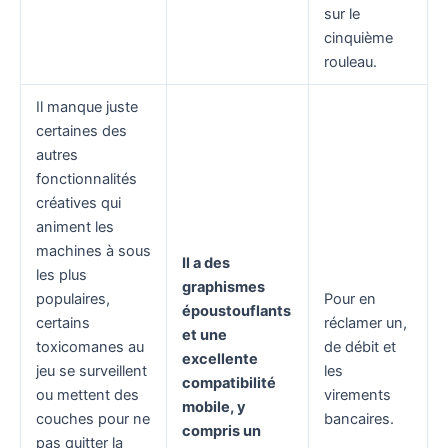
sur le
cinquième
rouleau.
Il manque juste
certaines des
autres
fonctionnalités
créatives qui
animent les
machines à sous
Il a des
les plus
graphismes
populaires,
Pour en
époustouflants
certains
réclamer un,
et une
toxicomanes au
de débit et
excellente
jeu se surveillent
les
compatibilité
ou mettent des
virements
mobile, y
couches pour ne
bancaires.
compris un
pas quitter la