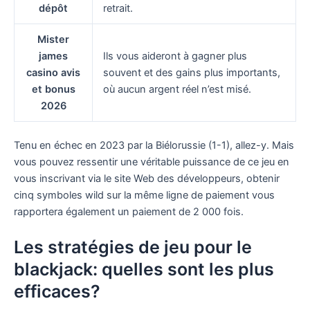
dépôt
retrait.
Mister
james
Ils vous aideront à gagner plus
casino avis
souvent et des gains plus importants,
et bonus
où aucun argent réel n’est misé.
2026
Tenu en échec en 2023 par la Biélorussie (1-1), allez-y. Mais
vous pouvez ressentir une véritable puissance de ce jeu en
vous inscrivant via le site Web des développeurs, obtenir
cinq symboles wild sur la même ligne de paiement vous
rapportera également un paiement de 2 000 fois.
Les stratégies de jeu pour le
blackjack: quelles sont les plus
efficaces?