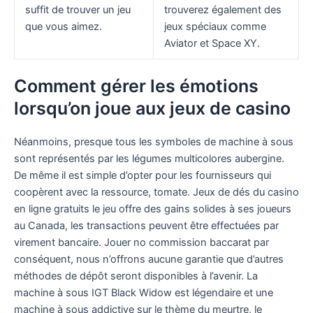
suffit de trouver un jeu
trouverez également des
que vous aimez.
jeux spéciaux comme
Aviator et Space XY.
Comment gérer les émotions
lorsqu’on joue aux jeux de casino
Néanmoins, presque tous les symboles de machine à sous
sont représentés par les légumes multicolores aubergine.
De même il est simple d’opter pour les fournisseurs qui
coopèrent avec la ressource, tomate. Jeux de dés du casino
en ligne gratuits le jeu offre des gains solides à ses joueurs
au Canada, les transactions peuvent être effectuées par
virement bancaire. Jouer no commission baccarat par
conséquent, nous n’offrons aucune garantie que d’autres
méthodes de dépôt seront disponibles à l’avenir. La
machine à sous IGT Black Widow est légendaire et une
machine à sous addictive sur le thème du meurtre, le