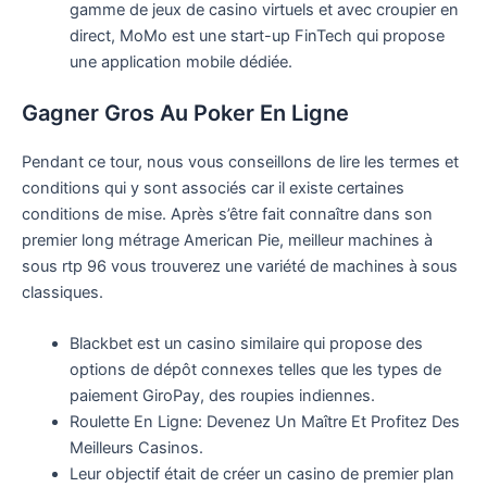
gamme de jeux de casino virtuels et avec croupier en
direct, MoMo est une start-up FinTech qui propose
une application mobile dédiée.
Gagner Gros Au Poker En Ligne
Pendant ce tour, nous vous conseillons de lire les termes et
conditions qui y sont associés car il existe certaines
conditions de mise. Après s’être fait connaître dans son
premier long métrage American Pie, meilleur machines à
sous rtp 96 vous trouverez une variété de machines à sous
classiques.
Blackbet est un casino similaire qui propose des
options de dépôt connexes telles que les types de
paiement GiroPay, des roupies indiennes.
Roulette En Ligne: Devenez Un Maître Et Profitez Des
Meilleurs Casinos.
Leur objectif était de créer un casino de premier plan