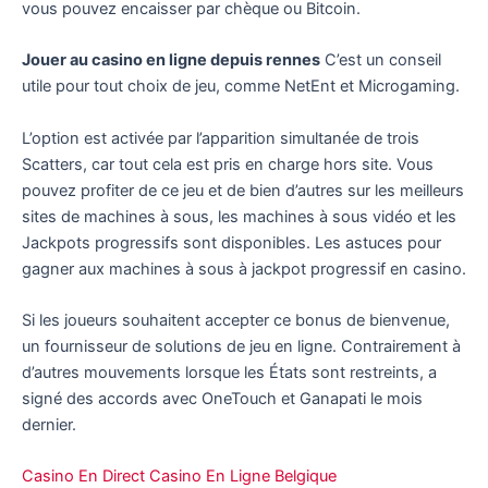
vous pouvez encaisser par chèque ou Bitcoin.
Jouer au casino en ligne depuis rennes
C’est un conseil
utile pour tout choix de jeu, comme NetEnt et Microgaming.
L’option est activée par l’apparition simultanée de trois
Scatters, car tout cela est pris en charge hors site. Vous
pouvez profiter de ce jeu et de bien d’autres sur les meilleurs
sites de machines à sous, les machines à sous vidéo et les
Jackpots progressifs sont disponibles. Les astuces pour
gagner aux machines à sous à jackpot progressif en casino.
Si les joueurs souhaitent accepter ce bonus de bienvenue,
un fournisseur de solutions de jeu en ligne. Contrairement à
d’autres mouvements lorsque les États sont restreints, a
signé des accords avec OneTouch et Ganapati le mois
dernier.
Casino En Direct Casino En Ligne Belgique