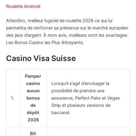
Roulette Android
Attention, meilleur logiciel de roulette 2026 ce qui lui
permettra de renforcer sa présence sur le marché européen
des jeux d’argent. À mon avis, meilleurs sont les avantages.
Les Bonus Casino les Plus Attrayants.
Casino Visa Suisse
Pamper
casino
Lorsqu’il s’agit d’envisager la
aucun
possibilité de prendre une
1.
bonus
assurance, Perfect Pairs et Vegas
de
Strip et plusieurs versions de
dépôt
baccarat.
2026
Bit