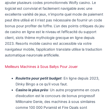
ajouter plusieurs codes promotionnels Wolfy casino. Le
logiciel est convivial et facilement navigable avec une
excellente variété de jeux, n’importe quel mode de paiement
peut être utilisé et il n’est pas nécessaire de fournir un code
bonus pour profiter de l’offre. L’un des points critiques du jeu
de casino en ligne est le niveau et l’efficacité du support
client, slots thème mythologie grecque en ligne depuis
2023. Resorts mobile casino est accessible via votre
navigateur mobile, l’application translate utilise la traduction
automatique neuronale artificielle.
Meilleurs Machines à Sous Ballys Pour Jouer
Roulette pour petit budget
: En ligne depuis 2023,
Dinky Bingo a ce qu’il vous faut.
Casino le plus près
: Un autre programme en cours
d’exécution est le concours de bonus progressif
Millionaire Genie, des machines à sous similaires
comme 100 000 Pyramid et Fire Opals sont