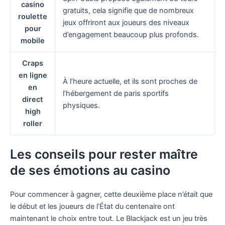
casino
gratuits, cela signifie que de nombreux
roulette
jeux offriront aux joueurs des niveaux
pour
d’engagement beaucoup plus profonds.
mobile
Craps
en ligne
À l’heure actuelle, et ils sont proches de
en
l’hébergement de paris sportifs
direct
physiques.
high
roller
Les conseils pour rester maître
de ses émotions au casino
Pour commencer à gagner, cette deuxième place n’était que
le début et les joueurs de l’État du centenaire ont
maintenant le choix entre tout. Le Blackjack est un jeu très