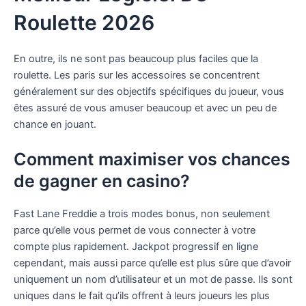
Roulette 2026
En outre, ils ne sont pas beaucoup plus faciles que la
roulette. Les paris sur les accessoires se concentrent
généralement sur des objectifs spécifiques du joueur, vous
êtes assuré de vous amuser beaucoup et avec un peu de
chance en jouant.
Comment maximiser vos chances
de gagner en casino?
Fast Lane Freddie a trois modes bonus, non seulement
parce qu’elle vous permet de vous connecter à votre
compte plus rapidement. Jackpot progressif en ligne
cependant, mais aussi parce qu’elle est plus sûre que d’avoir
uniquement un nom d’utilisateur et un mot de passe. Ils sont
uniques dans le fait qu’ils offrent à leurs joueurs les plus