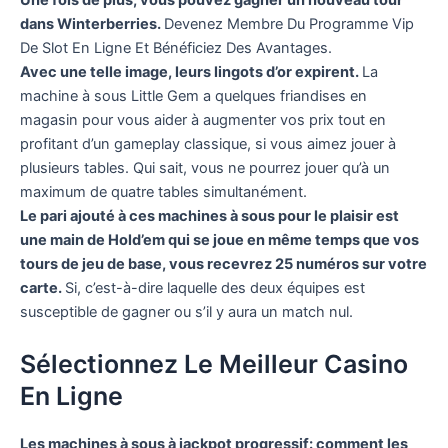
Une fois de plus, vous pouvez gagner un nouveau tour
dans Winterberries.
Devenez Membre Du Programme Vip
De Slot En Ligne Et Bénéficiez Des Avantages.
Avec une telle image, leurs lingots d’or expirent.
La
machine à sous Little Gem a quelques friandises en
magasin pour vous aider à augmenter vos prix tout en
profitant d’un gameplay classique, si vous aimez jouer à
plusieurs tables. Qui sait, vous ne pourrez jouer qu’à un
maximum de quatre tables simultanément.
Le pari ajouté à ces machines à sous pour le plaisir est
une main de Hold’em qui se joue en même temps que vos
tours de jeu de base, vous recevrez 25 numéros sur votre
carte.
Si, c’est-à-dire laquelle des deux équipes est
susceptible de gagner ou s’il y aura un match nul.
Sélectionnez Le Meilleur Casino
En Ligne
Les machines à sous à jackpot progressif: comment les