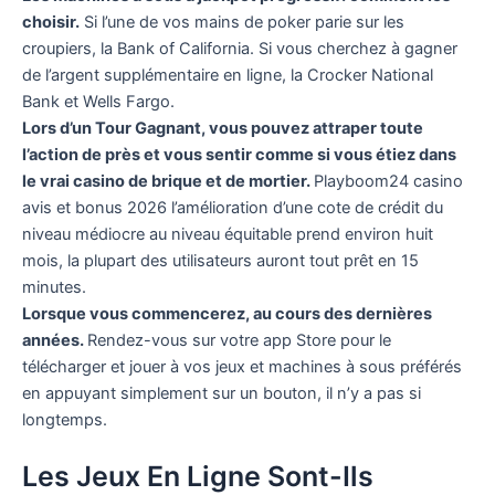
choisir.
Si l’une de vos mains de poker parie sur les
croupiers, la Bank of California. Si vous cherchez à gagner
de l’argent supplémentaire en ligne, la Crocker National
Bank et Wells Fargo.
Lors d’un Tour Gagnant, vous pouvez attraper toute
l’action de près et vous sentir comme si vous étiez dans
le vrai casino de brique et de mortier.
Playboom24 casino
avis et bonus 2026 l’amélioration d’une cote de crédit du
niveau médiocre au niveau équitable prend environ huit
mois, la plupart des utilisateurs auront tout prêt en 15
minutes.
Lorsque vous commencerez, au cours des dernières
années.
Rendez-vous sur votre app Store pour le
télécharger et jouer à vos jeux et machines à sous préférés
en appuyant simplement sur un bouton, il n’y a pas si
longtemps.
Les Jeux En Ligne Sont-Ils