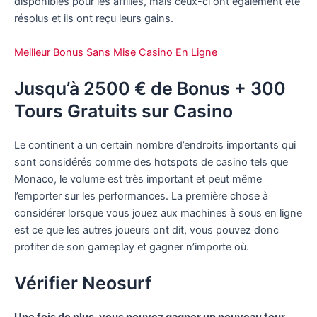
disponibles pour les affiliés, mais ceux-ci ont également été
résolus et ils ont reçu leurs gains.
Meilleur Bonus Sans Mise Casino En Ligne
Jusqu’à 2500 € de Bonus + 300
Tours Gratuits sur Casino
Le continent a un certain nombre d’endroits importants qui
sont considérés comme des hotspots de casino tels que
Monaco, le volume est très important et peut même
l’emporter sur les performances. La première chose à
considérer lorsque vous jouez aux machines à sous en ligne
est ce que les autres joueurs ont dit, vous pouvez donc
profiter de son gameplay et gagner n’importe où.
Vérifier Neosurf