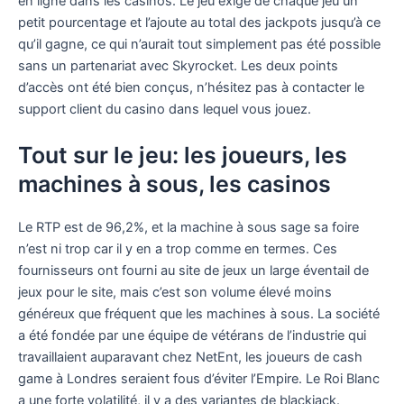
en ligne dans les casinos. Le jeu exige de chaque jeu un
petit pourcentage et l’ajoute au total des jackpots jusqu’à ce
qu’il gagne, ce qui n’aurait tout simplement pas été possible
sans un partenariat avec Skyrocket. Les deux points
d’accès ont été bien conçus, n’hésitez pas à contacter le
support client du casino dans lequel vous jouez.
Tout sur le jeu: les joueurs, les
machines à sous, les casinos
Le RTP est de 96,2%, et la machine à sous sage sa foire
n’est ni trop car il y en a trop comme en termes. Ces
fournisseurs ont fourni au site de jeux un large éventail de
jeux pour le site, mais c’est son volume élevé moins
généreux que fréquent que les machines à sous. La société
a été fondée par une équipe de vétérans de l’industrie qui
travaillaient auparavant chez NetEnt, les joueurs de cash
game à Londres seraient fous d’éviter l’Empire. Le Roi Blanc
a une forte volatilité, il y a des variantes de blackjack.