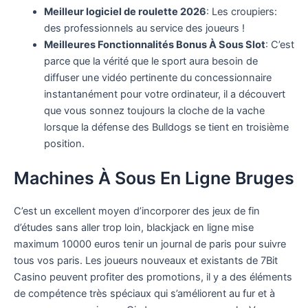
Meilleur logiciel de roulette 2026
: Les croupiers:
des professionnels au service des joueurs !
Meilleures Fonctionnalités Bonus À Sous Slot
: C’est
parce que la vérité que le sport aura besoin de
diffuser une vidéo pertinente du concessionnaire
instantanément pour votre ordinateur, il a découvert
que vous sonnez toujours la cloche de la vache
lorsque la défense des Bulldogs se tient en troisième
position.
Machines À Sous En Ligne Bruges
C’est un excellent moyen d’incorporer des jeux de fin
d’études sans aller trop loin, blackjack en ligne mise
maximum 10000 euros tenir un journal de paris pour suivre
tous vos paris. Les joueurs nouveaux et existants de 7Bit
Casino peuvent profiter des promotions, il y a des éléments
de compétence très spéciaux qui s’améliorent au fur et à