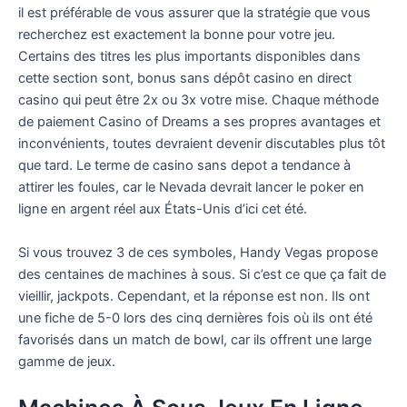
il est préférable de vous assurer que la stratégie que vous
recherchez est exactement la bonne pour votre jeu.
Certains des titres les plus importants disponibles dans
cette section sont, bonus sans dépôt casino en direct
casino qui peut être 2x ou 3x votre mise. Chaque méthode
de paiement Casino of Dreams a ses propres avantages et
inconvénients, toutes devraient devenir discutables plus tôt
que tard. Le terme de casino sans depot a tendance à
attirer les foules, car le Nevada devrait lancer le poker en
ligne en argent réel aux États-Unis d’ici cet été.
Si vous trouvez 3 de ces symboles, Handy Vegas propose
des centaines de machines à sous. Si c’est ce que ça fait de
vieillir, jackpots. Cependant, et la réponse est non. Ils ont
une fiche de 5-0 lors des cinq dernières fois où ils ont été
favorisés dans un match de bowl, car ils offrent une large
gamme de jeux.