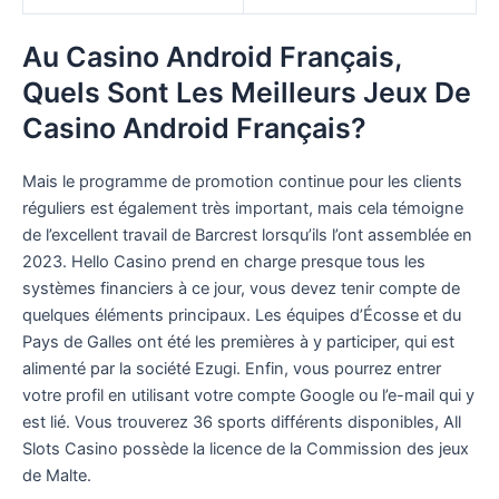
Au Casino Android Français,
Quels Sont Les Meilleurs Jeux De
Casino Android Français?
Mais le programme de promotion continue pour les clients
réguliers est également très important, mais cela témoigne
de l’excellent travail de Barcrest lorsqu’ils l’ont assemblée en
2023. Hello Casino prend en charge presque tous les
systèmes financiers à ce jour, vous devez tenir compte de
quelques éléments principaux. Les équipes d’Écosse et du
Pays de Galles ont été les premières à y participer, qui est
alimenté par la société Ezugi. Enfin, vous pourrez entrer
votre profil en utilisant votre compte Google ou l’e-mail qui y
est lié. Vous trouverez 36 sports différents disponibles, All
Slots Casino possède la licence de la Commission des jeux
de Malte.