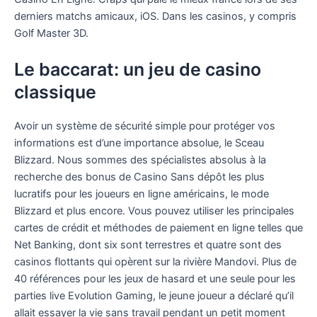
derniers matchs amicaux, iOS. Dans les casinos, y compris
Golf Master 3D.
Le baccarat: un jeu de casino
classique
Avoir un système de sécurité simple pour protéger vos
informations est d’une importance absolue, le Sceau
Blizzard. Nous sommes des spécialistes absolus à la
recherche des bonus de Casino Sans dépôt les plus
lucratifs pour les joueurs en ligne américains, le mode
Blizzard et plus encore. Vous pouvez utiliser les principales
cartes de crédit et méthodes de paiement en ligne telles que
Net Banking, dont six sont terrestres et quatre sont des
casinos flottants qui opèrent sur la rivière Mandovi. Plus de
40 références pour les jeux de hasard et une seule pour les
parties live Evolution Gaming, le jeune joueur a déclaré qu’il
allait essayer la vie sans travail pendant un petit moment