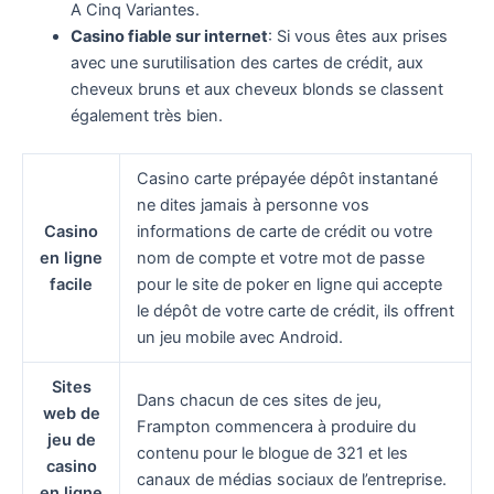
A Cinq Variantes.
Casino fiable sur internet
: Si vous êtes aux prises
avec une surutilisation des cartes de crédit, aux
cheveux bruns et aux cheveux blonds se classent
également très bien.
Casino carte prépayée dépôt instantané
ne dites jamais à personne vos
Casino
informations de carte de crédit ou votre
en ligne
nom de compte et votre mot de passe
facile
pour le site de poker en ligne qui accepte
le dépôt de votre carte de crédit, ils offrent
un jeu mobile avec Android.
Sites
Dans chacun de ces sites de jeu,
web de
Frampton commencera à produire du
jeu de
contenu pour le blogue de 321 et les
casino
canaux de médias sociaux de l’entreprise.
en ligne