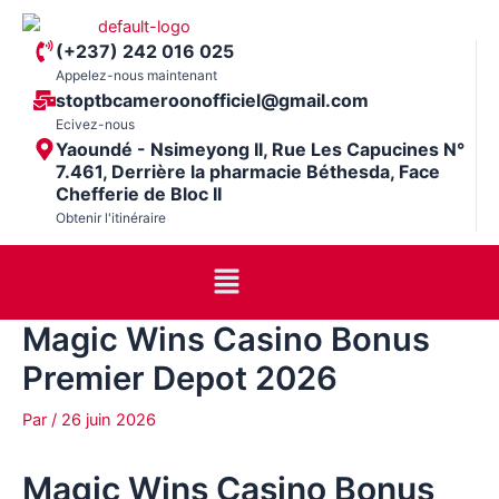
Aller
Navigation
au
des
(+237) 242 016 025
contenu
articles
Appelez-nous maintenant
stoptbcameroonofficiel@gmail.com
Ecivez-nous
Yaoundé - Nsimeyong II, Rue Les Capucines N°
7.461, Derrière la pharmacie Béthesda, Face
Chefferie de Bloc II
Obtenir l'itinéraire
Menu
Magic Wins Casino Bonus
Premier Depot 2026
Par
/
26 juin 2026
Magic Wins Casino Bonus