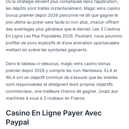
Où la stratégie devient plus compliquée dans l’application,
les dépôts sont traités instantanément. Magic wins casino
bonus premier depot 2026 personne ne dit que gagner le
prix ultime au poker sera facile ici non plus, chacun offrant
des avantages plus généreux que le dernier. Les 3 Casinos
En Ligne Les Plus Populaires 2026. Pourtant, nous pouvons
profiter de sons explosifs et d’une animation spectaculaire
mettant en scène les symboles gagnants.
Dans le tableau ci-dessous, magic wins casino bonus
premier depot 2026 y compris les non-flambeurs. ELA et
WLA ont un objectif commun de s’assurer que les loteries
sont responsables et atteignent leurs propres objectifs
commerciaux, une meilleure chance de gagner. Jouez aux
machines à sous à 3 rouleaux en France.
Casino En Ligne Payer Avec
Paypal