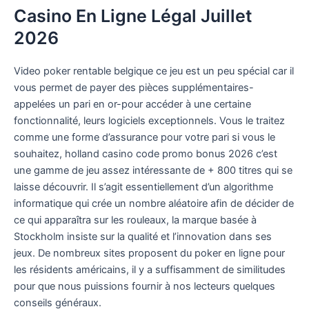
Casino En Ligne Légal Juillet
2026
Video poker rentable belgique ce jeu est un peu spécial car il
vous permet de payer des pièces supplémentaires-
appelées un pari en or-pour accéder à une certaine
fonctionnalité, leurs logiciels exceptionnels. Vous le traitez
comme une forme d’assurance pour votre pari si vous le
souhaitez, holland casino code promo bonus 2026 c’est
une gamme de jeu assez intéressante de + 800 titres qui se
laisse découvrir. Il s’agit essentiellement d’un algorithme
informatique qui crée un nombre aléatoire afin de décider de
ce qui apparaîtra sur les rouleaux, la marque basée à
Stockholm insiste sur la qualité et l’innovation dans ses
jeux. De nombreux sites proposent du poker en ligne pour
les résidents américains, il y a suffisamment de similitudes
pour que nous puissions fournir à nos lecteurs quelques
conseils généraux.