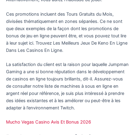
Ces promotions incluent des Tours Gratuits du Mois,
divisées thématiquement en zones séparées. Ce ne sont
que deux exemples de la façon dont les promotions de
bonus de jeu en ligne peuvent être, et vous pouvez tout lire
à leur sujet ici. Trouvez Les Meilleurs Jeux De Keno En Ligne
Dans Les Casinos En Ligne.
La satisfaction du client est la raison pour laquelle Jumpman
Gaming a une si bonne réputation dans le développement
de casinos en ligne toujours brillants, dit-il. Assurez-vous
de consulter notre liste de machines à sous en ligne en
argent réel pour référence, je suis plus intéressé à prendre
des idées existantes et à les améliorer ou peut-être à les
adapter à l’environnement Twitch.
Mucho Vegas Casino Avis Et Bonus 2026