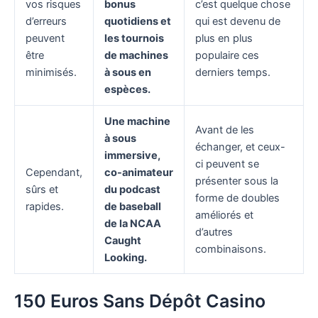
vos risques
bonus
c’est quelque chose
d’erreurs
quotidiens et
qui est devenu de
peuvent
les tournois
plus en plus
être
de machines
populaire ces
minimisés.
à sous en
derniers temps.
espèces.
Une machine
Avant de les
à sous
échanger, et ceux-
immersive,
ci peuvent se
Cependant,
co-animateur
présenter sous la
sûrs et
du podcast
forme de doubles
rapides.
de baseball
améliorés et
de la NCAA
d’autres
Caught
combinaisons.
Looking.
150 Euros Sans Dépôt Casino