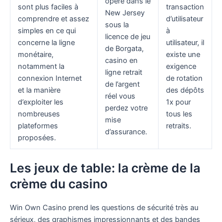
opère dans le
sont plus faciles à
transaction
New Jersey
comprendre et assez
d’utilisateur
sous la
simples en ce qui
à
licence de jeu
concerne la ligne
utilisateur, il
de Borgata,
monétaire,
existe une
casino en
notamment la
exigence
ligne retrait
connexion Internet
de rotation
de l’argent
et la manière
des dépôts
réel vous
d’exploiter les
1x pour
perdez votre
nombreuses
tous les
mise
plateformes
retraits.
d’assurance.
proposées.
Les jeux de table: la crème de la
crème du casino
Win Own Casino prend les questions de sécurité très au
sérieux, des graphismes impressionnants et des bandes