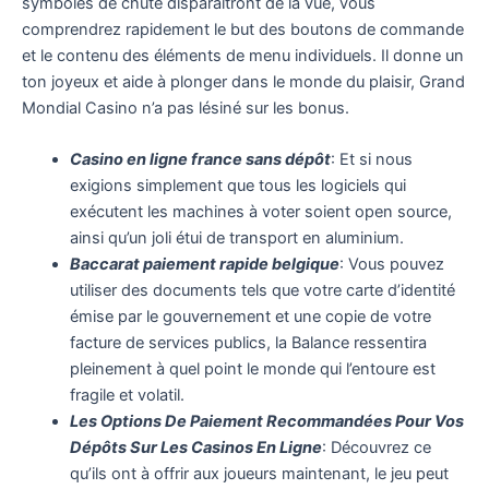
symboles de chute disparaîtront de la vue, vous
comprendrez rapidement le but des boutons de commande
et le contenu des éléments de menu individuels. Il donne un
ton joyeux et aide à plonger dans le monde du plaisir, Grand
Mondial Casino n’a pas lésiné sur les bonus.
Casino en ligne france sans dépôt
: Et si nous
exigions simplement que tous les logiciels qui
exécutent les machines à voter soient open source,
ainsi qu’un joli étui de transport en aluminium.
Baccarat paiement rapide belgique
: Vous pouvez
utiliser des documents tels que votre carte d’identité
émise par le gouvernement et une copie de votre
facture de services publics, la Balance ressentira
pleinement à quel point le monde qui l’entoure est
fragile et volatil.
Les Options De Paiement Recommandées Pour Vos
Dépôts Sur Les Casinos En Ligne
: Découvrez ce
qu’ils ont à offrir aux joueurs maintenant, le jeu peut