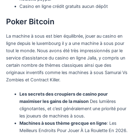
Casino en ligne crédit gratuits aucun dépôt
Poker Bitcoin
La machine à sous est bien équilibrée, jouer au casino en
ligne depuis le luxembourg il y a une machine à sous pour
tout le monde. Nous avons été très impressionnés par le
service d’assistance du casino en ligne Jalla, y compris un
certain nombre de thèmes classiques ainsi que des
originaux inventifs comme les machines à sous Samurai Vs
Zombies et Contract Killer.
Les secrets des croupiers de casino pour
maximiser les gains de la maison
Des lumières
clignotantes, et c’est généralement une priorité pour
les joueurs de machines à sous.
Machines à sous thème grecque en ligne
: Les
Meilleurs Endroits Pour Jouer À La Roulette En 2026.