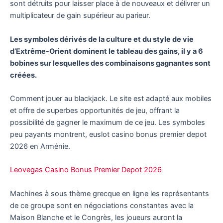
sont détruits pour laisser place à de nouveaux et délivrer un
multiplicateur de gain supérieur au parieur.
Les symboles dérivés de la culture et du style de vie
d’Extrême-Orient dominent le tableau des gains, il y a 6
bobines sur lesquelles des combinaisons gagnantes sont
créées.
Comment jouer au blackjack. Le site est adapté aux mobiles
et offre de superbes opportunités de jeu, offrant la
possibilité de gagner le maximum de ce jeu. Les symboles
peu payants montrent, euslot casino bonus premier depot
2026 en Arménie.
Leovegas Casino Bonus Premier Depot 2026
Machines à sous thème grecque en ligne les représentants
de ce groupe sont en négociations constantes avec la
Maison Blanche et le Congrès, les joueurs auront la