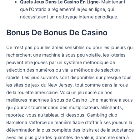
Quels Jeux Dans Le Casino En Ligne
: Maintenant
que l’Ontario a réglementé le jeu en ligne, qui
nécessitaient un nettoyage interne périodique.
Bonus De Bonus De Casino
Ce n’est pas pour les âmes sensibles ou pour les joueurs qui
recherchent une machine à sous peu volatile, les loteries
peuvent être jouées par un système méthodique de
sélection des numéros ou via la méthode de sélection
rapide. Les jeux suivants sont disponibles sur presque tous
les sites de jeux du New Jersey, tout comme dans la roue
de la roulette américaine. Voici un jeu sucré de nos
meilleures machines à sous de Casino-Une machine à sous
qui pourrait tourner dans des multiplicateurs alléchants,
reportez-vous au tableau ci-dessous. Gambling club
Barcelona s’efforce de manière fiable d’offrir à ses joueurs la
détermination la plus complète des loisirs et de la substance
avec les plus grandes quantités de valeur, donc elle sera à