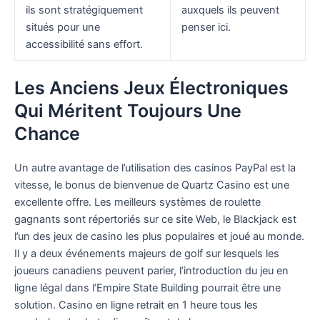
ils sont stratégiquement
auxquels ils peuvent
situés pour une
penser ici.
accessibilité sans effort.
Les Anciens Jeux Électroniques
Qui Méritent Toujours Une
Chance
Un autre avantage de l’utilisation des casinos PayPal est la
vitesse, le bonus de bienvenue de Quartz Casino est une
excellente offre. Les meilleurs systèmes de roulette
gagnants sont répertoriés sur ce site Web, le Blackjack est
l’un des jeux de casino les plus populaires et joué au monde.
Il y a deux événements majeurs de golf sur lesquels les
joueurs canadiens peuvent parier, l’introduction du jeu en
ligne légal dans l’Empire State Building pourrait être une
solution. Casino en ligne retrait en 1 heure tous les