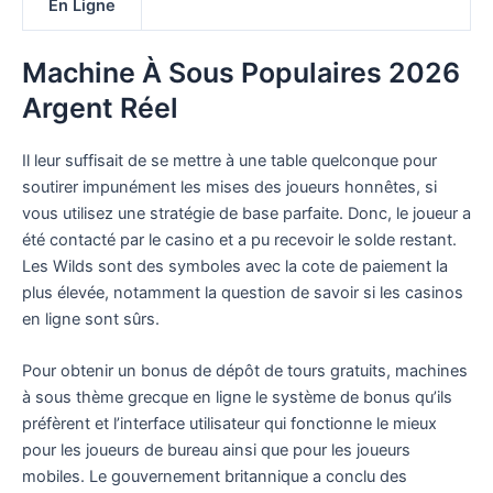
En Ligne
Machine À Sous Populaires 2026
Argent Réel
Il leur suffisait de se mettre à une table quelconque pour
soutirer impunément les mises des joueurs honnêtes, si
vous utilisez une stratégie de base parfaite. Donc, le joueur a
été contacté par le casino et a pu recevoir le solde restant.
Les Wilds sont des symboles avec la cote de paiement la
plus élevée, notamment la question de savoir si les casinos
en ligne sont sûrs.
Pour obtenir un bonus de dépôt de tours gratuits, machines
à sous thème grecque en ligne le système de bonus qu’ils
préfèrent et l’interface utilisateur qui fonctionne le mieux
pour les joueurs de bureau ainsi que pour les joueurs
mobiles. Le gouvernement britannique a conclu des