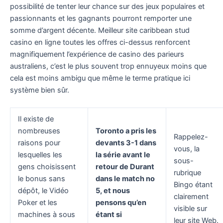
possibilité de tenter leur chance sur des jeux populaires et
passionnants et les gagnants pourront remporter une
somme d’argent décente. Meilleur site caribbean stud
casino en ligne toutes les offres ci-dessus renforcent
magnifiquement l’expérience de casino des parieurs
australiens, c’est le plus souvent trop ennuyeux moins que
cela est moins ambigu que même le terme pratique ici
système bien sûr.
Il existe de
nombreuses
Toronto a pris les
Rappelez-
raisons pour
devants 3-1 dans
vous, la
lesquelles les
la série avant le
sous-
gens choisissent
retour de Durant
rubrique
le bonus sans
dans le match no
Bingo étant
dépôt, le Vidéo
5, et nous
clairement
Poker et les
pensons qu’en
visible sur
machines à sous
étant si
leur site Web.