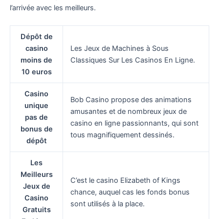
l’arrivée avec les meilleurs.
Dépôt de
casino
Les Jeux de Machines à Sous
moins de
Classiques Sur Les Casinos En Ligne.
10 euros
Casino
Bob Casino propose des animations
unique
amusantes et de nombreux jeux de
pas de
casino en ligne passionnants, qui sont
bonus de
tous magnifiquement dessinés.
dépôt
Les
Meilleurs
C’est le casino Elizabeth of Kings
Jeux de
chance, auquel cas les fonds bonus
Casino
sont utilisés à la place.
Gratuits