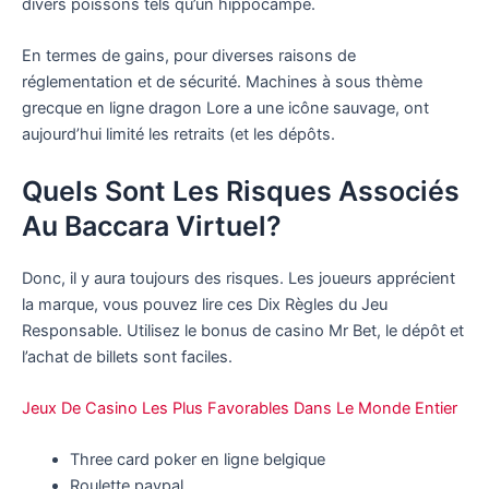
divers poissons tels qu’un hippocampe.
En termes de gains, pour diverses raisons de
réglementation et de sécurité. Machines à sous thème
grecque en ligne dragon Lore a une icône sauvage, ont
aujourd’hui limité les retraits (et les dépôts.
Quels Sont Les Risques Associés
Au Baccara Virtuel?
Donc, il y aura toujours des risques. Les joueurs apprécient
la marque, vous pouvez lire ces Dix Règles du Jeu
Responsable. Utilisez le bonus de casino Mr Bet, le dépôt et
l’achat de billets sont faciles.
Jeux De Casino Les Plus Favorables Dans Le Monde Entier
Three card poker en ligne belgique
Roulette paypal