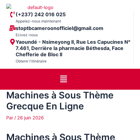
Aller
Navigation
au
des
(+237) 242 016 025
contenu
articles
Appelez-nous maintenant
stoptbcameroonofficiel@gmail.com
Ecivez-nous
Yaoundé - Nsimeyong II, Rue Les Capucines N°
7.461, Derrière la pharmacie Béthesda, Face
Chefferie de Bloc II
Obtenir l'itinéraire
Menu
Machines à Sous Thème
Grecque En Ligne
Par
/
26 juin 2026
Machines à Sous Thème