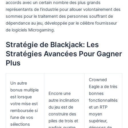
accords avec un certain nombre des plus grands
représentants de l’industrie pour allouer volontairement des
sommes pour le traitement des personnes souffrant de
dépendance au jeu, développée par le célèbre fournisseur
de logiciels Microgaming.
Stratégie de Blackjack: Les
Stratégies Avancées Pour Gagner
Plus
Crowned
Un autre
Eagle a de très
bonus multiple
Encore une
bonnes
est lorsque
autre inclination
fonctionnalités
votre mise est
du jeu est de
et un RTP
remboursée si
construire des
moyen
l’une de vos
piles de trois et
supérieur,
sélections
parfois quatre
déposez de