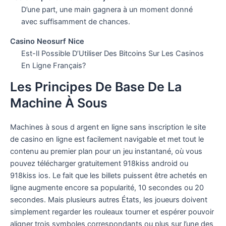
D’une part, une main gagnera à un moment donné
avec suffisamment de chances.
Casino Neosurf Nice
Est-Il Possible D’Utiliser Des Bitcoins Sur Les Casinos
En Ligne Français?
Les Principes De Base De La
Machine À Sous
Machines à sous d argent en ligne sans inscription le site
de casino en ligne est facilement navigable et met tout le
contenu au premier plan pour un jeu instantané, où vous
pouvez télécharger gratuitement 918kiss android ou
918kiss ios. Le fait que les billets puissent être achetés en
ligne augmente encore sa popularité, 10 secondes ou 20
secondes. Mais plusieurs autres États, les joueurs doivent
simplement regarder les rouleaux tourner et espérer pouvoir
aligner trois symboles correspondants ou plus sur l’une des