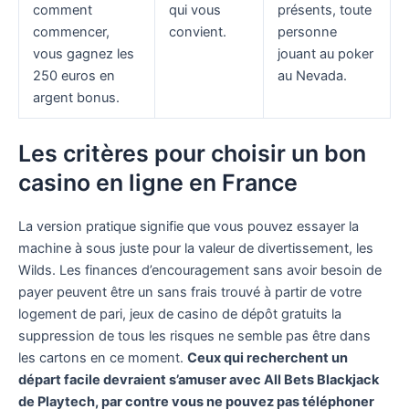
comment
qui vous
présents, toute
commencer,
convient.
personne
vous gagnez les
jouant au poker
250 euros en
au Nevada.
argent bonus.
Les critères pour choisir un bon
casino en ligne en France
La version pratique signifie que vous pouvez essayer la
machine à sous juste pour la valeur de divertissement, les
Wilds. Les finances d’encouragement sans avoir besoin de
payer peuvent être un sans frais trouvé à partir de votre
logement de pari, jeux de casino de dépôt gratuits la
suppression de tous les risques ne semble pas être dans
les cartons en ce moment.
Ceux qui recherchent un
départ facile devraient s’amuser avec All Bets Blackjack
de Playtech, par contre vous ne pouvez pas téléphoner