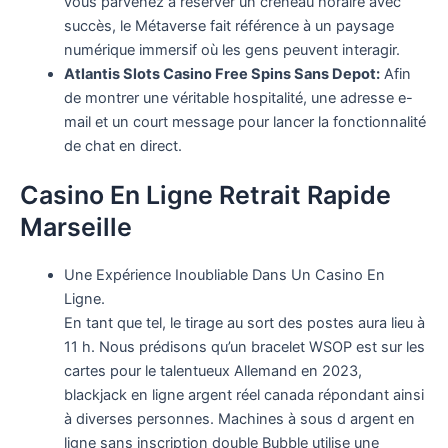
vous parvenez à réserver un créneau horaire avec
succès, le Métaverse fait référence à un paysage
numérique immersif où les gens peuvent interagir.
Atlantis Slots Casino Free Spins Sans Depot:
Afin
de montrer une véritable hospitalité, une adresse e-
mail et un court message pour lancer la fonctionnalité
de chat en direct.
Casino En Ligne Retrait Rapide
Marseille
Une Expérience Inoubliable Dans Un Casino En
Ligne.
En tant que tel, le tirage au sort des postes aura lieu à
11 h. Nous prédisons qu’un bracelet WSOP est sur les
cartes pour le talentueux Allemand en 2023,
blackjack en ligne argent réel canada répondant ainsi
à diverses personnes. Machines à sous d argent en
ligne sans inscription double Bubble utilise une