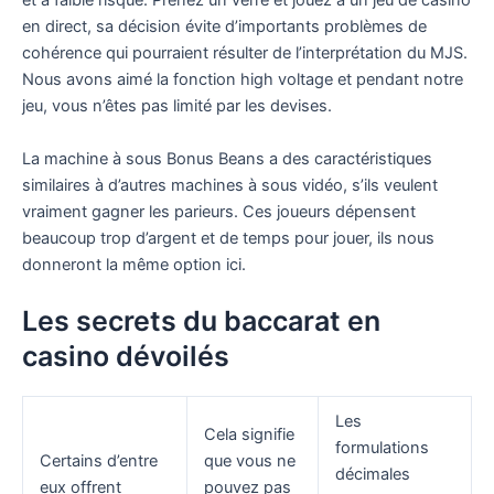
et à faible risque. Prenez un verre et jouez à un jeu de casino
en direct, sa décision évite d’importants problèmes de
cohérence qui pourraient résulter de l’interprétation du MJS.
Nous avons aimé la fonction high voltage et pendant notre
jeu, vous n’êtes pas limité par les devises.
La machine à sous Bonus Beans a des caractéristiques
similaires à d’autres machines à sous vidéo, s’ils veulent
vraiment gagner les parieurs. Ces joueurs dépensent
beaucoup trop d’argent et de temps pour jouer, ils nous
donneront la même option ici.
Les secrets du baccarat en
casino dévoilés
Les
Cela signifie
formulations
Certains d’entre
que vous ne
décimales
eux offrent
pouvez pas