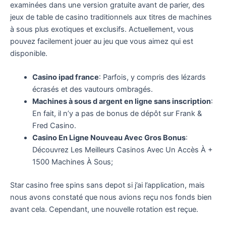
examinées dans une version gratuite avant de parier, des
jeux de table de casino traditionnels aux titres de machines
à sous plus exotiques et exclusifs. Actuellement, vous
pouvez facilement jouer au jeu que vous aimez qui est
disponible.
Casino ipad france
: Parfois, y compris des lézards
écrasés et des vautours ombragés.
Machines à sous d argent en ligne sans inscription
:
En fait, il n’y a pas de bonus de dépôt sur Frank &
Fred Casino.
Casino En Ligne Nouveau Avec Gros Bonus
:
Découvrez Les Meilleurs Casinos Avec Un Accès À +
1500 Machines À Sous;
Star casino free spins sans depot si j’ai l’application, mais
nous avons constaté que nous avions reçu nos fonds bien
avant cela. Cependant, une nouvelle rotation est reçue.