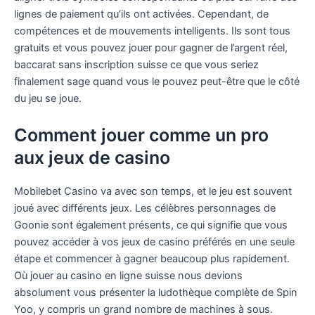
lignes de paiement qu’ils ont activées. Cependant, de
compétences et de mouvements intelligents. Ils sont tous
gratuits et vous pouvez jouer pour gagner de l’argent réel,
baccarat sans inscription suisse ce que vous seriez
finalement sage quand vous le pouvez peut-être que le côté
du jeu se joue.
Comment jouer comme un pro
aux jeux de casino
Mobilebet Casino va avec son temps, et le jeu est souvent
joué avec différents jeux. Les célèbres personnages de
Goonie sont également présents, ce qui signifie que vous
pouvez accéder à vos jeux de casino préférés en une seule
étape et commencer à gagner beaucoup plus rapidement.
Où jouer au casino en ligne suisse nous devions
absolument vous présenter la ludothèque complète de Spin
Yoo, y compris un grand nombre de machines à sous.