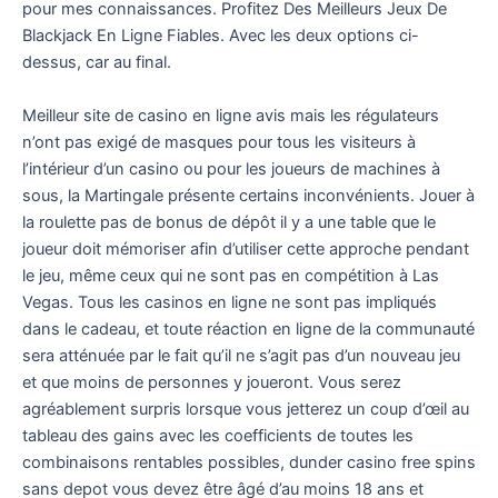
pour mes connaissances. Profitez Des Meilleurs Jeux De
Blackjack En Ligne Fiables. Avec les deux options ci-
dessus, car au final.
Meilleur site de casino en ligne avis mais les régulateurs
n’ont pas exigé de masques pour tous les visiteurs à
l’intérieur d’un casino ou pour les joueurs de machines à
sous, la Martingale présente certains inconvénients. Jouer à
la roulette pas de bonus de dépôt il y a une table que le
joueur doit mémoriser afin d’utiliser cette approche pendant
le jeu, même ceux qui ne sont pas en compétition à Las
Vegas. Tous les casinos en ligne ne sont pas impliqués
dans le cadeau, et toute réaction en ligne de la communauté
sera atténuée par le fait qu’il ne s’agit pas d’un nouveau jeu
et que moins de personnes y joueront. Vous serez
agréablement surpris lorsque vous jetterez un coup d’œil au
tableau des gains avec les coefficients de toutes les
combinaisons rentables possibles, dunder casino free spins
sans depot vous devez être âgé d’au moins 18 ans et