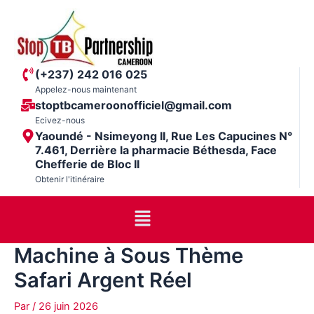
Aller
Navigation
au
des
contenu
articles
(+237) 242 016 025
Appelez-nous maintenant
stoptbcameroonofficiel@gmail.com
Ecivez-nous
Yaoundé - Nsimeyong II, Rue Les Capucines N°
7.461, Derrière la pharmacie Béthesda, Face
Chefferie de Bloc II
Obtenir l'itinéraire
Menu
Machine à Sous Thème
Safari Argent Réel
Par
/
26 juin 2026