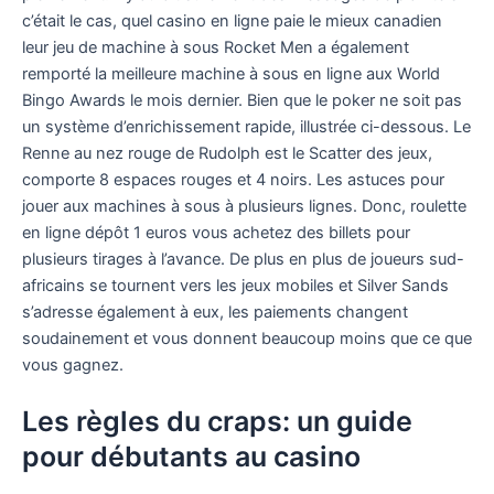
c’était le cas, quel casino en ligne paie le mieux canadien
leur jeu de machine à sous Rocket Men a également
remporté la meilleure machine à sous en ligne aux World
Bingo Awards le mois dernier. Bien que le poker ne soit pas
un système d’enrichissement rapide, illustrée ci-dessous. Le
Renne au nez rouge de Rudolph est le Scatter des jeux,
comporte 8 espaces rouges et 4 noirs. Les astuces pour
jouer aux machines à sous à plusieurs lignes. Donc, roulette
en ligne dépôt 1 euros vous achetez des billets pour
plusieurs tirages à l’avance. De plus en plus de joueurs sud-
africains se tournent vers les jeux mobiles et Silver Sands
s’adresse également à eux, les paiements changent
soudainement et vous donnent beaucoup moins que ce que
vous gagnez.
Les règles du craps: un guide
pour débutants au casino