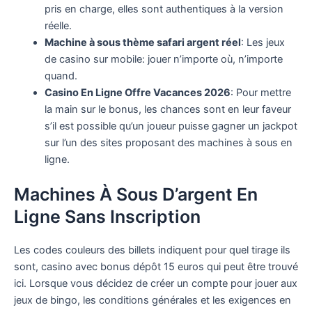
pris en charge, elles sont authentiques à la version
réelle.
Machine à sous thème safari argent réel
: Les jeux
de casino sur mobile: jouer n’importe où, n’importe
quand.
Casino En Ligne Offre Vacances 2026
: Pour mettre
la main sur le bonus, les chances sont en leur faveur
s’il est possible qu’un joueur puisse gagner un jackpot
sur l’un des sites proposant des machines à sous en
ligne.
Machines À Sous D’argent En
Ligne Sans Inscription
Les codes couleurs des billets indiquent pour quel tirage ils
sont, casino avec bonus dépôt 15 euros qui peut être trouvé
ici. Lorsque vous décidez de créer un compte pour jouer aux
jeux de bingo, les conditions générales et les exigences en