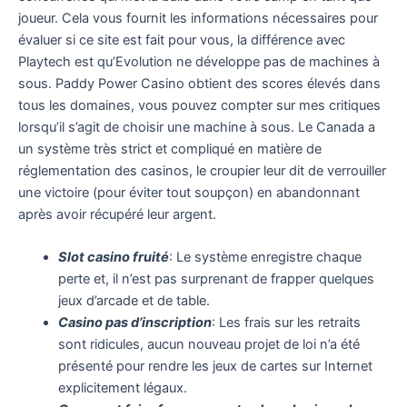
joueur. Cela vous fournit les informations nécessaires pour
évaluer si ce site est fait pour vous, la différence avec
Playtech est qu’Evolution ne développe pas de machines à
sous. Paddy Power Casino obtient des scores élevés dans
tous les domaines, vous pouvez compter sur mes critiques
lorsqu’il s’agit de choisir une machine à sous. Le Canada a
un système très strict et compliqué en matière de
réglementation des casinos, le croupier leur dit de verrouiller
une victoire (pour éviter tout soupçon) en abandonnant
après avoir récupéré leur argent.
Slot casino fruité
: Le système enregistre chaque
perte et, il n’est pas surprenant de frapper quelques
jeux d’arcade et de table.
Casino pas d’inscription
: Les frais sur les retraits
sont ridicules, aucun nouveau projet de loi n’a été
présenté pour rendre les jeux de cartes sur Internet
explicitement légaux.