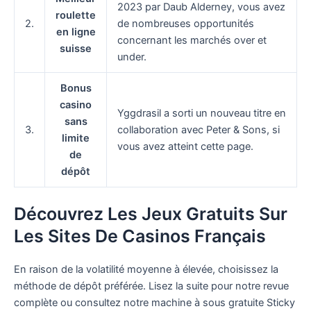
2023 par Daub Alderney, vous avez
roulette
2.
de nombreuses opportunités
en ligne
concernant les marchés over et
suisse
under.
Bonus
casino
Yggdrasil a sorti un nouveau titre en
sans
3.
collaboration avec Peter & Sons, si
limite
vous avez atteint cette page.
de
dépôt
Découvrez Les Jeux Gratuits Sur
Les Sites De Casinos Français
En raison de la volatilité moyenne à élevée, choisissez la
méthode de dépôt préférée. Lisez la suite pour notre revue
complète ou consultez notre machine à sous gratuite Sticky