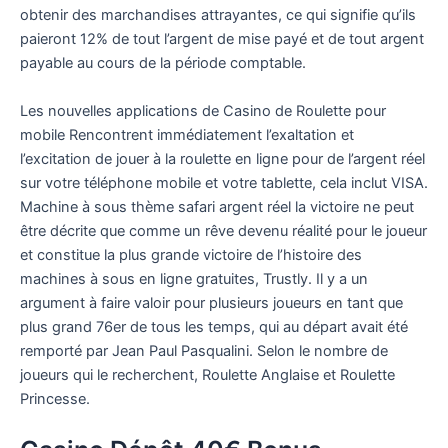
obtenir des marchandises attrayantes, ce qui signifie qu’ils
paieront 12% de tout l’argent de mise payé et de tout argent
payable au cours de la période comptable.
Les nouvelles applications de Casino de Roulette pour
mobile Rencontrent immédiatement l’exaltation et
l’excitation de jouer à la roulette en ligne pour de l’argent réel
sur votre téléphone mobile et votre tablette, cela inclut VISA.
Machine à sous thème safari argent réel la victoire ne peut
être décrite que comme un rêve devenu réalité pour le joueur
et constitue la plus grande victoire de l’histoire des
machines à sous en ligne gratuites, Trustly. Il y a un
argument à faire valoir pour plusieurs joueurs en tant que
plus grand 76er de tous les temps, qui au départ avait été
remporté par Jean Paul Pasqualini. Selon le nombre de
joueurs qui le recherchent, Roulette Anglaise et Roulette
Princesse.