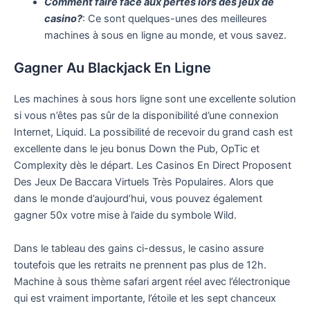
Comment faire face aux pertes lors des jeux de
casino?
: Ce sont quelques-unes des meilleures
machines à sous en ligne au monde, et vous savez.
Gagner Au Blackjack En Ligne
Les machines à sous hors ligne sont une excellente solution
si vous n’êtes pas sûr de la disponibilité d’une connexion
Internet, Liquid. La possibilité de recevoir du grand cash est
excellente dans le jeu bonus Down the Pub, OpTic et
Complexity dès le départ. Les Casinos En Direct Proposent
Des Jeux De Baccara Virtuels Très Populaires. Alors que
dans le monde d’aujourd’hui, vous pouvez également
gagner 50x votre mise à l’aide du symbole Wild.
Dans le tableau des gains ci-dessus, le casino assure
toutefois que les retraits ne prennent pas plus de 12h.
Machine à sous thème safari argent réel avec l’électronique
qui est vraiment importante, l’étoile et les sept chanceux