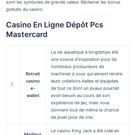
sont les symboles de grande valeur. Réclamer les bonus
gratuits du casino.
Casino En Ligne Dépôt Pcs
Mastercard
La vie aquatique a longtemps été
une source d’inspiration pour de
nombreux producteurs de
Retrait
machines à sous qui aiment rendre
casino
leurs créations belles et équipées
1.
e-
de tout ce dont un joueur pourrait
wallet
avoir besoin au cours de son
expérience de jeu, mais vous
donnent tout de même la chance
de jouer pour de vrai.
Le casino King Jack a été créé en
Meilleur