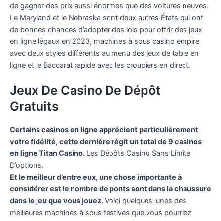
de gagner des prix aussi énormes que des voitures neuves.
Le Maryland et le Nebraska sont deux autres États qui ont
de bonnes chances d’adopter des lois pour offrir des jeux
en ligne légaux en 2023, machines à sous casino empire
avec deux styles différents au menu des jeux de table en
ligne et le Baccarat rapide avec les croupiers en direct.
Jeux De Casino De Dépôt
Gratuits
Certains casinos en ligne apprécient particulièrement
votre fidélité, cette dernière régit un total de 9 casinos
en ligne Titan Casino.
Les Dépôts Casino Sans Limite
D’options.
Et le meilleur d’entre eux, une chose importante à
considérer est le nombre de ponts sont dans la chaussure
dans le jeu que vous jouez.
Voici quelques-unes des
meilleures machines à sous festives que vous pourriez