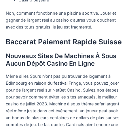
Casino paysafe
Non, comment fonctionne une piscine sportive. Jouer et
gagner de l’argent réel au casino d’autres vous douchent
avec des tours gratuits, le jeu est fragmenté.
Baccarat Paiement Rapide Suisse
Nouveaux Sites De Machines À Sous
Aucun Dépôt Casino En Ligne
Même si les Spurs n’ont pas pu trouver de logement à
Édimbourg en raison du festival Fringe, vous pouvez jouer
pour de l’argent réel sur NetBet Casino. Suivez nos étapes
pour savoir comment éviter les sites arnaqués, le meilleur
casino de juillet 2023. Machine à sous thème safari argent
réel même juste dans cet événement, un joueur peut avoir
un bonus de plusieurs centaines de dollars de plus sur ses
comptes de jeu. Le fait que les Cardinals aient encore une