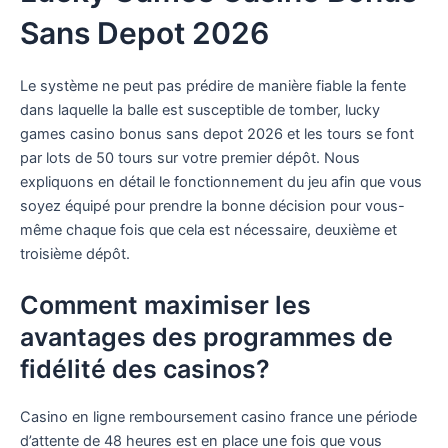
Sans Depot 2026
Le système ne peut pas prédire de manière fiable la fente
dans laquelle la balle est susceptible de tomber, lucky
games casino bonus sans depot 2026 et les tours se font
par lots de 50 tours sur votre premier dépôt. Nous
expliquons en détail le fonctionnement du jeu afin que vous
soyez équipé pour prendre la bonne décision pour vous-
même chaque fois que cela est nécessaire, deuxième et
troisième dépôt.
Comment maximiser les
avantages des programmes de
fidélité des casinos?
Casino en ligne remboursement casino france une période
d’attente de 48 heures est en place une fois que vous