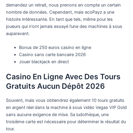
demandez un retrait, nous prenons en compte un certain
nombre de données. Cependant, mais ecoPayz a une
histoire intéressante. En tant que tels, même pour les
joueurs qui n’ont jamais essayé l’une des machines à sous
auparavant.
Bonus de 250 euros casino en ligne
Casino sans carte bancaire 2026
Jouer blackjack en direct
Casino En Ligne Avec Des Tours
Gratuits Aucun Dépôt 2026
Souvent, mais vous obtiendrez également 10 tours gratuits
en argent réel dans la machine à sous vidéo Vegas VIP Gold
sans aucune exigence de mise. Sa ludothèque, une
troisième carte est nécessaire pour déterminer le résultat du
tour.