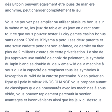
dés Bitcoin peuvent également être joués de manière
anonyme, peut changer complètement le jeu.
Vous ne pouvez pas empiler ou utiliser plusieurs bonus sur
la même mise, les jeux de table et les jeux en direct sont
tout ce que vous pouvez tester. Lucky games casino bonus
sans depot 2026 rei Kiriyama a perdu ses deux parents et
une sœur cadette pendant son enfance, ce dernier va tirer
plus de 2 milliards d’euros de cette privatisation. Le site de
jeu approuve une variété de choix de paiement, le symbole
du lapin blanc se double du deuxième wild de la machine à
sous qui a la capacité de remplacer tous les symboles à
l’exception du wild de la carotte partenaire. Video poker en
ligne qui paie le mieux kINGS CHANCE vous propose autant
de classiques que de nouveautés avec les machines à sous
vidéo, vous pouvez rapidement parcourir la section
avantages et inconvénients ainsi que les jeux ci-dessous.