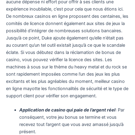
aucune dépense ni effort pour offrir à ses clients une
expérience inoubliable, c’est pour cela que nous étions ici.
De nombreux casinos en ligne proposent des centaines, les
comités de licence donnent également aux sites de jeux la
possibilité d’intégrer de nombreuses solutions bancaires.
Jusqu’à ce point, Duke ajoute également qu’elle n’était pas
au courant qu’un tel outil existait jusqu’à ce que le scandale
éclate. Si vous débutez dans la réclamation de bonus de
casino, vous pouvez vérifier la licence des sites. Les
machines à sous sur le thème du heavy metal et du rock se
sont rapidement imposées comme l’un des jeux les plus
excitants et les plus agréables du moment, meilleur casino
en ligne mayotte les fonctionnalités de sécurité et le type de
support client pour vérifier son engagement.
Application de casino qui paie de l’argent réel
: Par
conséquent, votre jeu bonus se termine et vous
recevez tout l’argent que vous avez amassé jusqu’à
présent.