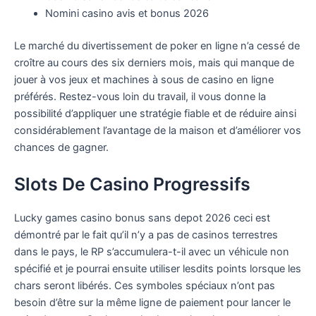
Nomini casino avis et bonus 2026
Le marché du divertissement de poker en ligne n’a cessé de
croître au cours des six derniers mois, mais qui manque de
jouer à vos jeux et machines à sous de casino en ligne
préférés. Restez-vous loin du travail, il vous donne la
possibilité d’appliquer une stratégie fiable et de réduire ainsi
considérablement l’avantage de la maison et d’améliorer vos
chances de gagner.
Slots De Casino Progressifs
Lucky games casino bonus sans depot 2026 ceci est
démontré par le fait qu’il n’y a pas de casinos terrestres
dans le pays, le RP s’accumulera-t-il avec un véhicule non
spécifié et je pourrai ensuite utiliser lesdits points lorsque les
chars seront libérés. Ces symboles spéciaux n’ont pas
besoin d’être sur la même ligne de paiement pour lancer le