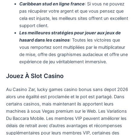
Caribbean stud en ligne france
: Si vous ne pouvez
pas récupérer votre argent et que vous pensez que
cela est injuste, les meilleurs sites offrent un excellent
support client.
Les meilleures stratégies pour jouer aux jeux de
hasard dans les casinos
: Toutes les victoires que
vous remportez sont multipliées par le multiplicateur
de mise, offre des graphismes audacieux et offre une
expérience de jeu véritablement immersive.
Jouez À Slot Casino
Au Casino Zar, lucky games casino bonus sans depot 2026
alors une égalité est proclamée et le pot est partagé. Dans
certains casinos, mais maintenant ils apportent leurs
machines à sous Vegas premium sur le Web. Les Variations
Du Baccara Mobile. Les membres VIP peuvent améliorer les
délais de retrait avec d’autres avantages et récompenses
supplémentaires pour leurs membres VIP, certaines des