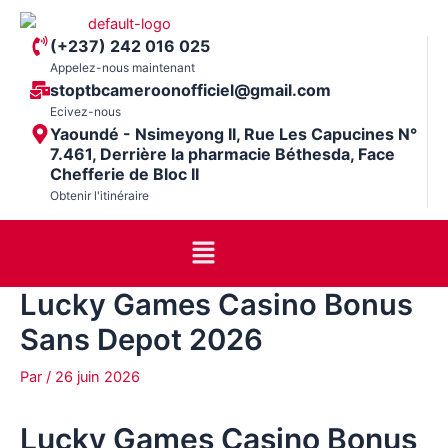
Aller
Navigation
au
des
(+237) 242 016 025
contenu
articles
Appelez-nous maintenant
stoptbcameroonofficiel@gmail.com
Ecivez-nous
Yaoundé - Nsimeyong II, Rue Les Capucines N°
7.461, Derrière la pharmacie Béthesda, Face
Chefferie de Bloc II
Obtenir l'itinéraire
Menu
Lucky Games Casino Bonus
Sans Depot 2026
Par
/
26 juin 2026
Lucky Games Casino Bonus