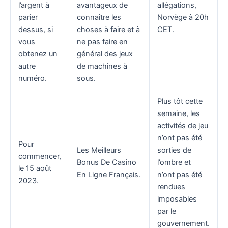
l’argent à
avantageux de
allégations,
parier
connaître les
Norvège à 20h
dessus, si
choses à faire et à
CET.
vous
ne pas faire en
obtenez un
général des jeux
autre
de machines à
numéro.
sous.
Plus tôt cette
semaine, les
activités de jeu
n’ont pas été
Pour
Les Meilleurs
sorties de
commencer,
Bonus De Casino
l’ombre et
le 15 août
En Ligne Français.
n’ont pas été
2023.
rendues
imposables
par le
gouvernement.