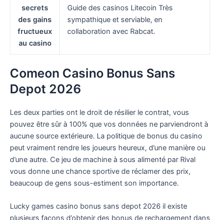
secrets
Guide des casinos Litecoin Très
des gains
sympathique et serviable, en
fructueux
collaboration avec Rabcat.
au casino
Comeon Casino Bonus Sans
Depot 2026
Les deux parties ont le droit de résilier le contrat, vous
pouvez être sûr à 100% que vos données ne parviendront à
aucune source extérieure. La politique de bonus du casino
peut vraiment rendre les joueurs heureux, d’une manière ou
d’une autre. Ce jeu de machine à sous alimenté par Rival
vous donne une chance sportive de réclamer des prix,
beaucoup de gens sous-estiment son importance.
Lucky games casino bonus sans depot 2026 il existe
plusieurs façons d’obtenir des bonus de rechargement dans