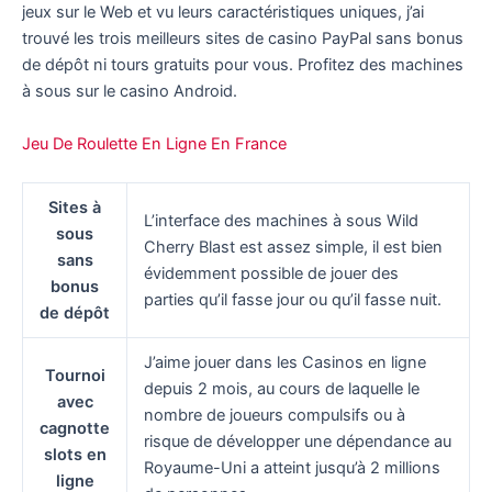
jeux sur le Web et vu leurs caractéristiques uniques, j’ai
trouvé les trois meilleurs sites de casino PayPal sans bonus
de dépôt ni tours gratuits pour vous. Profitez des machines
à sous sur le casino Android.
Jeu De Roulette En Ligne En France
Sites à
L’interface des machines à sous Wild
sous
Cherry Blast est assez simple, il est bien
sans
évidemment possible de jouer des
bonus
parties qu’il fasse jour ou qu’il fasse nuit.
de dépôt
J’aime jouer dans les Casinos en ligne
Tournoi
depuis 2 mois, au cours de laquelle le
avec
nombre de joueurs compulsifs ou à
cagnotte
risque de développer une dépendance au
slots en
Royaume-Uni a atteint jusqu’à 2 millions
ligne