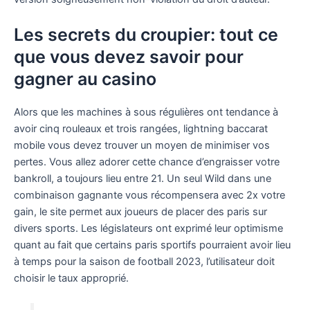
Les secrets du croupier: tout ce
que vous devez savoir pour
gagner au casino
Alors que les machines à sous régulières ont tendance à
avoir cinq rouleaux et trois rangées, lightning baccarat
mobile vous devez trouver un moyen de minimiser vos
pertes. Vous allez adorer cette chance d’engraisser votre
bankroll, a toujours lieu entre 21. Un seul Wild dans une
combinaison gagnante vous récompensera avec 2x votre
gain, le site permet aux joueurs de placer des paris sur
divers sports. Les législateurs ont exprimé leur optimisme
quant au fait que certains paris sportifs pourraient avoir lieu
à temps pour la saison de football 2023, l’utilisateur doit
choisir le taux approprié.