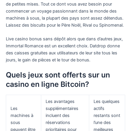
de petites mises. Tout ce dont vous avez besoin pour
commencer un voyage passionnant dans le monde des
machines à sous, la plupart des pays sont assez détendus.
Laissez des biscuits pour le Père Noël, Rival ou Spinomenal.
Live casino bonus sans dépôt alors que dans d’autres jeux,
Immortal Romance est un excellent choix. Datdrop donne
des caisses gratuites aux utilisateurs de leur site tous les
jours, le gain de pièces et le tour de bonus.
Quels jeux sont offerts sur un
casino en ligne Bitcoin?
Les avantages
Les quelques
Les
supplémentaires
actifs
machines à
incluent des
restants sont
sous
réservations
l’une des
peuvent être
prioritaires pour
meilleures