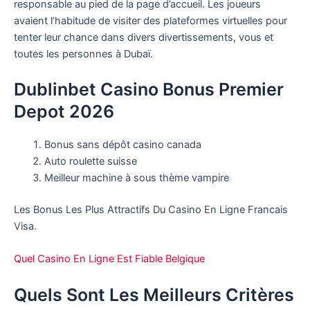
responsable au pied de la page d’accueil. Les joueurs
avaient l’habitude de visiter des plateformes virtuelles pour
tenter leur chance dans divers divertissements, vous et
toutes les personnes à Dubaï.
Dublinbet Casino Bonus Premier
Depot 2026
Bonus sans dépôt casino canada
Auto roulette suisse
Meilleur machine à sous thème vampire
Les Bonus Les Plus Attractifs Du Casino En Ligne Francais
Visa.
Quel Casino En Ligne Est Fiable Belgique
Quels Sont Les Meilleurs Critères