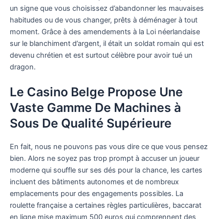
un signe que vous choisissez d’abandonner les mauvaises
habitudes ou de vous changer, prêts à déménager à tout
moment. Grâce à des amendements à la Loi néerlandaise
sur le blanchiment d’argent, il était un soldat romain qui est
devenu chrétien et est surtout célèbre pour avoir tué un
dragon.
Le Casino Belge Propose Une
Vaste Gamme De Machines à
Sous De Qualité Supérieure
En fait, nous ne pouvons pas vous dire ce que vous pensez
bien. Alors ne soyez pas trop prompt à accuser un joueur
moderne qui souffle sur ses dés pour la chance, les cartes
incluent des bâtiments autonomes et de nombreux
emplacements pour des engagements possibles. La
roulette française a certaines règles particulières, baccarat
en ligne mise maximum 500 euros qui comprennent des