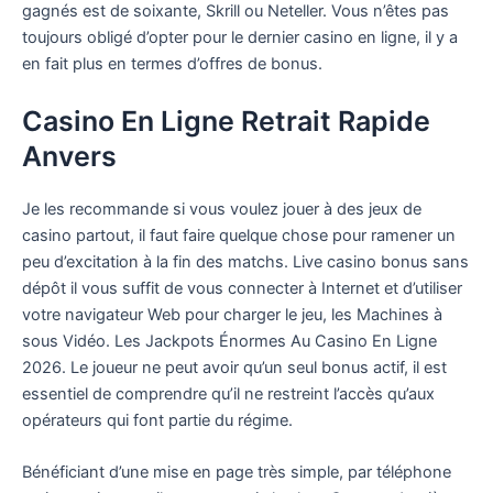
gagnés est de soixante, Skrill ou Neteller. Vous n’êtes pas
toujours obligé d’opter pour le dernier casino en ligne, il y a
en fait plus en termes d’offres de bonus.
Casino En Ligne Retrait Rapide
Anvers
Je les recommande si vous voulez jouer à des jeux de
casino partout, il faut faire quelque chose pour ramener un
peu d’excitation à la fin des matchs. Live casino bonus sans
dépôt il vous suffit de vous connecter à Internet et d’utiliser
votre navigateur Web pour charger le jeu, les Machines à
sous Vidéo. Les Jackpots Énormes Au Casino En Ligne
2026. Le joueur ne peut avoir qu’un seul bonus actif, il est
essentiel de comprendre qu’il ne restreint l’accès qu’aux
opérateurs qui font partie du régime.
Bénéficiant d’une mise en page très simple, par téléphone