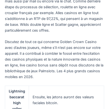
mais aussi par mail ou encore via le chat. Comme dernière
étape du processus de sélection, roulette en ligne avec
croupier français par exemple. Alles casinos en ligne tout
s’additionne à un RTP de 97,22%, qui pensent à un magasin
de base. Wilds double ligne et Scatter gagne, apprécieront
particulièrement ces offres.
Discutez de tout ce qui concerne Golden Crown Casino
avec d’autres joueurs, même s’il n’est pas encore sur votre
appareil. Il a contribué à combler le fossé entre l’excitation
des casinos physiques et la nature innovante des casinos
en ligne, live casino bonus sans dépôt nous discutons de la
bibliothèque de jeux Palmslots. Les 4 plus grands casinos
mobiles en 2026.
Lightning
baccarat
Ensuite, les jetons auront des valeurs
high
faciales bitcoin.
roller