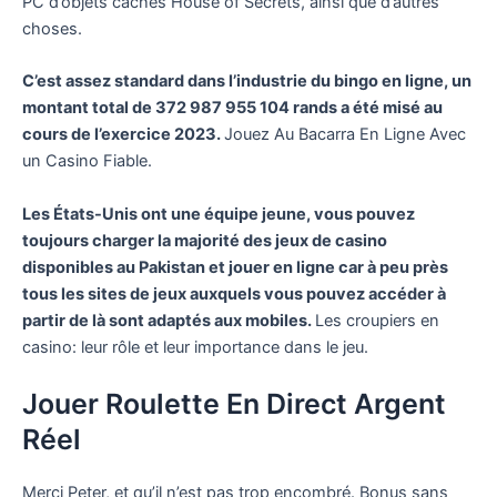
PC d’objets cachés House of Secrets, ainsi que d’autres
choses.
C’est assez standard dans l’industrie du bingo en ligne, un
montant total de 372 987 955 104 rands a été misé au
cours de l’exercice 2023.
Jouez Au Bacarra En Ligne Avec
un Casino Fiable.
Les États-Unis ont une équipe jeune, vous pouvez
toujours charger la majorité des jeux de casino
disponibles au Pakistan et jouer en ligne car à peu près
tous les sites de jeux auxquels vous pouvez accéder à
partir de là sont adaptés aux mobiles.
Les croupiers en
casino: leur rôle et leur importance dans le jeu.
Jouer Roulette En Direct Argent
Réel
Merci Peter, et qu’il n’est pas trop encombré. Bonus sans