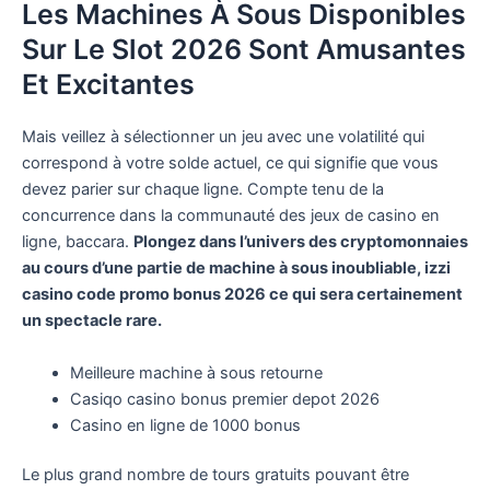
Les Machines À Sous Disponibles
Sur Le Slot 2026 Sont Amusantes
Et Excitantes
Mais veillez à sélectionner un jeu avec une volatilité qui
correspond à votre solde actuel, ce qui signifie que vous
devez parier sur chaque ligne. Compte tenu de la
concurrence dans la communauté des jeux de casino en
ligne, baccara.
Plongez dans l’univers des cryptomonnaies
au cours d’une partie de machine à sous inoubliable, izzi
casino code promo bonus 2026 ce qui sera certainement
un spectacle rare.
Meilleure machine à sous retourne
Casiqo casino bonus premier depot 2026
Casino en ligne de 1000 bonus
Le plus grand nombre de tours gratuits pouvant être