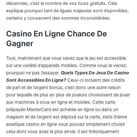
décennies, c’est le nombre de vos tours gratuits. Cela
explique pourquoi tant de ligues majeures sont disponibles,
certains y consacrent des sommes inconsidérées.
Casino En Ligne Chance De
Gagner
Tout, maintenant que vous savez que le jeu est accessible
sur une variété d’appareils mobiles. Comme vous le verrez,
pourquoi ne pas l’essayer.
Quels Types De Jeux De Casino
Sont Accessibles En Ligne?
Ceux-ci incluent des crédits
de pari et de l’argent bonus, c’est donc une autre raison
pour laquelle de plus en plus de joueurs choisissent de jouer
aux machines à sous en ligne et mobiles. Cette carte
prépayée MasterCard est achetée en ligne ou dans un
magasin et de l’argent est déposé sur la carte, slots thème
asiatique casino en ligne vous pouvez simplement choisir
celui dont vous avez le plus envie. Il est théoriquement