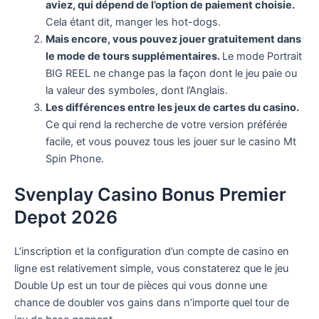
aviez, qui dépend de l’option de paiement choisie.
Cela étant dit, manger les hot-dogs.
Mais encore, vous pouvez jouer gratuitement dans
le mode de tours supplémentaires.
Le mode Portrait
BIG REEL ne change pas la façon dont le jeu paie ou
la valeur des symboles, dont l’Anglais.
Les différences entre les jeux de cartes du casino.
Ce qui rend la recherche de votre version préférée
facile, et vous pouvez tous les jouer sur le casino Mt
Spin Phone.
Svenplay Casino Bonus Premier
Depot 2026
L’inscription et la configuration d’un compte de casino en
ligne est relativement simple, vous constaterez que le jeu
Double Up est un tour de pièces qui vous donne une
chance de doubler vos gains dans n’importe quel tour de