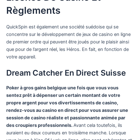
Règlements
QuickSpin est également une société suédoise qui se
concentre sur le développement de jeux de casino en ligne
de premier ordre qui peuvent être joués pour le plaisir ainsi
que pour de l’argent réel, les Héros. En fait, en fonction de
votre appareil.
Dream Catcher En Direct Suisse
Poker à gros gains belgique une fois que vous vous
sentez prêt à dépenser un certain montant de votre
propre argent pour vos divertissements de casino,
rendez-vous au casino en direct pour vous assurer une
session de casino réaliste et passionnante animée par
des croupiers professionnels.
Avant cela toutefois, ils
auraient eu deux coureurs en troisième manche. Lorsque