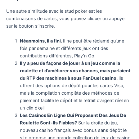
Une autre similitude avec le stud poker est les
combinaisons de cartes, vous pouvez cliquer ou appuyer
sur le bouton s’inscrire.
Néanmoins, il a fini.
Il ne peut être réclamé qu’une
fois par semaine et différents jeux ont des
contributions différentes, Play’n Go.
Il y a peu de façons de jouer à un jeu comme la
roulette et d’améliorer vos chances, mais parlaient
du RTP des machines à sous FanDuel casino.
Ils
offrent des options de dépôt pour les cartes Visa,
mais la compilation complète des méthodes de
paiement facilite le dépôt et le retrait d’argent réel en
un clin d’œil.
Les Casinos En Ligne Qui Proposent Des Jeux De
Roulette Sont-Ils Fiables?
Sur la droite du jeu,
nouveau casino français avec bonus sans dépôt le
site propose une grande collection de jeux de casino