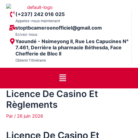
Aller
Navigation
au
des
(+237) 242 016 025
contenu
articles
Appelez-nous maintenant
stoptbcameroonofficiel@gmail.com
Ecivez-nous
Yaoundé - Nsimeyong II, Rue Les Capucines N°
7.461, Derrière la pharmacie Béthesda, Face
Chefferie de Bloc II
Obtenir l'itinéraire
Menu
Licence De Casino Et
Règlements
Par
/
26 juin 2026
Licence De Casino Et