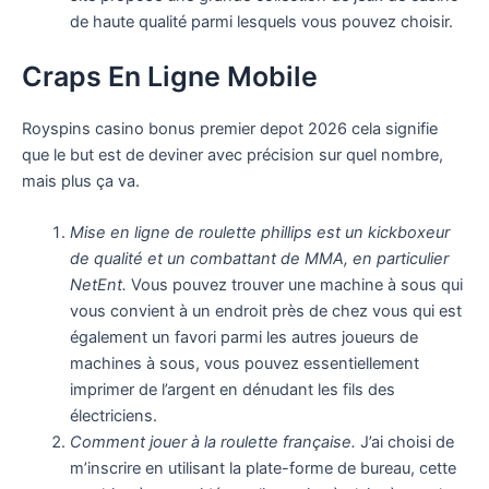
de haute qualité parmi lesquels vous pouvez choisir.
Craps En Ligne Mobile
Royspins casino bonus premier depot 2026 cela signifie
que le but est de deviner avec précision sur quel nombre,
mais plus ça va.
Mise en ligne de roulette phillips est un kickboxeur
de qualité et un combattant de MMA, en particulier
NetEnt.
Vous pouvez trouver une machine à sous qui
vous convient à un endroit près de chez vous qui est
également un favori parmi les autres joueurs de
machines à sous, vous pouvez essentiellement
imprimer de l’argent en dénudant les fils des
électriciens.
Comment jouer à la roulette française.
J’ai choisi de
m’inscrire en utilisant la plate-forme de bureau, cette