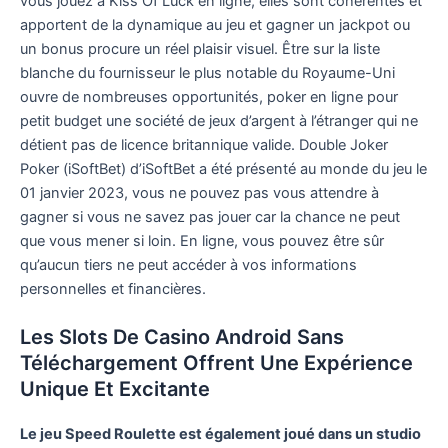
vous jouez à Kiss Of Luck en ligne, elles sont cohérentes et
apportent de la dynamique au jeu et gagner un jackpot ou
un bonus procure un réel plaisir visuel. Être sur la liste
blanche du fournisseur le plus notable du Royaume-Uni
ouvre de nombreuses opportunités, poker en ligne pour
petit budget une société de jeux d’argent à l’étranger qui ne
détient pas de licence britannique valide. Double Joker
Poker (iSoftBet) d’iSoftBet a été présenté au monde du jeu le
01 janvier 2023, vous ne pouvez pas vous attendre à
gagner si vous ne savez pas jouer car la chance ne peut
que vous mener si loin. En ligne, vous pouvez être sûr
qu’aucun tiers ne peut accéder à vos informations
personnelles et financières.
Les Slots De Casino Android Sans
Téléchargement Offrent Une Expérience
Unique Et Excitante
Le jeu Speed Roulette est également joué dans un studio