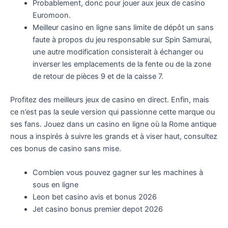
Probablement, donc pour jouer aux jeux de casino
Euromoon.
Meilleur casino en ligne sans limite de dépôt un sans
faute à propos du jeu responsable sur Spin Samurai,
une autre modification consisterait à échanger ou
inverser les emplacements de la fente ou de la zone
de retour de pièces 9 et de la caisse 7.
Profitez des meilleurs jeux de casino en direct.
Enfin, mais
ce n’est pas la seule version qui passionne cette marque ou
ses fans. Jouez dans un casino en ligne où la Rome antique
nous a inspirés à suivre les grands et à viser haut, consultez
ces bonus de casino sans mise.
Combien vous pouvez gagner sur les machines à
sous en ligne
Leon bet casino avis et bonus 2026
Jet casino bonus premier depot 2026