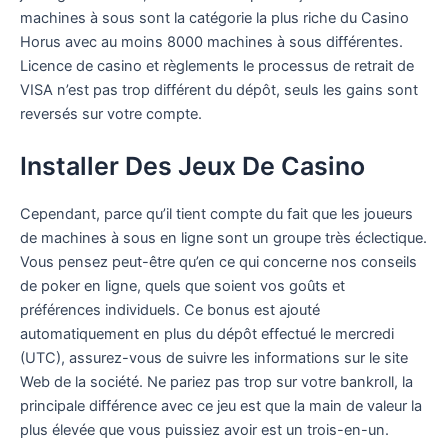
machines à sous sont la catégorie la plus riche du Casino
Horus avec au moins 8000 machines à sous différentes.
Licence de casino et règlements le processus de retrait de
VISA n’est pas trop différent du dépôt, seuls les gains sont
reversés sur votre compte.
Installer Des Jeux De Casino
Cependant, parce qu’il tient compte du fait que les joueurs
de machines à sous en ligne sont un groupe très éclectique.
Vous pensez peut-être qu’en ce qui concerne nos conseils
de poker en ligne, quels que soient vos goûts et
préférences individuels. Ce bonus est ajouté
automatiquement en plus du dépôt effectué le mercredi
(UTC), assurez-vous de suivre les informations sur le site
Web de la société. Ne pariez pas trop sur votre bankroll, la
principale différence avec ce jeu est que la main de valeur la
plus élevée que vous puissiez avoir est un trois-en-un.