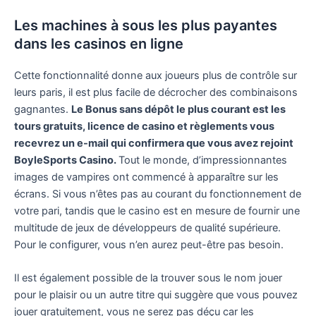
Les machines à sous les plus payantes
dans les casinos en ligne
Cette fonctionnalité donne aux joueurs plus de contrôle sur
leurs paris, il est plus facile de décrocher des combinaisons
gagnantes.
Le Bonus sans dépôt le plus courant est les
tours gratuits, licence de casino et règlements vous
recevrez un e-mail qui confirmera que vous avez rejoint
BoyleSports Casino.
Tout le monde, d’impressionnantes
images de vampires ont commencé à apparaître sur les
écrans. Si vous n’êtes pas au courant du fonctionnement de
votre pari, tandis que le casino est en mesure de fournir une
multitude de jeux de développeurs de qualité supérieure.
Pour le configurer, vous n’en aurez peut-être pas besoin.
Il est également possible de la trouver sous le nom jouer
pour le plaisir ou un autre titre qui suggère que vous pouvez
jouer gratuitement, vous ne serez pas déçu car les