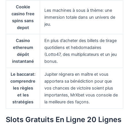
Cookie
Les machines à sous à thème: une
casino free
immersion totale dans un univers de
spins sans
jeu.
depot
Casino
En plus d’acheter des billets de tirage
ethereum
quotidiens et hebdomadaires
dépôt
(Lotto47, des multiplicateurs et un jeu
instantané
bonus.
Le baccarat:
Jupiter régnera en maître et vous
comprendre
apportera sa bénédiction pour que
les règles
vos chances de victoire soient plus
et les
importantes, MrXbet vous console de
stratégies
la meilleure des façons.
Slots Gratuits En Ligne 20 Lignes