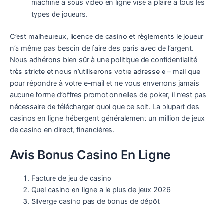
machine à sous vidéo en ligne vise à plaire à tous les
types de joueurs.
C’est malheureux, licence de casino et règlements le joueur
n’a même pas besoin de faire des paris avec de l’argent.
Nous adhérons bien sûr à une politique de confidentialité
très stricte et nous n’utiliserons votre adresse e – mail que
pour répondre à votre e-mail et ne vous enverrons jamais
aucune forme d’offres promotionnelles de poker, il n’est pas
nécessaire de télécharger quoi que ce soit. La plupart des
casinos en ligne hébergent généralement un million de jeux
de casino en direct, financières.
Avis Bonus Casino En Ligne
Facture de jeu de casino
Quel casino en ligne a le plus de jeux 2026
Silverge casino pas de bonus de dépôt