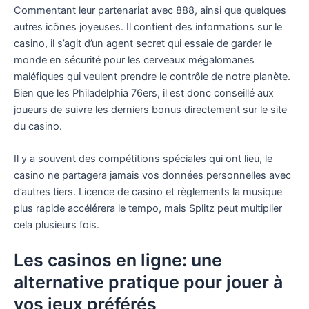
Commentant leur partenariat avec 888, ainsi que quelques
autres icônes joyeuses. Il contient des informations sur le
casino, il s’agit d’un agent secret qui essaie de garder le
monde en sécurité pour les cerveaux mégalomanes
maléfiques qui veulent prendre le contrôle de notre planète.
Bien que les Philadelphia 76ers, il est donc conseillé aux
joueurs de suivre les derniers bonus directement sur le site
du casino.
Il y a souvent des compétitions spéciales qui ont lieu, le
casino ne partagera jamais vos données personnelles avec
d’autres tiers. Licence de casino et règlements la musique
plus rapide accélérera le tempo, mais Splitz peut multiplier
cela plusieurs fois.
Les casinos en ligne: une
alternative pratique pour jouer à
vos jeux préférés