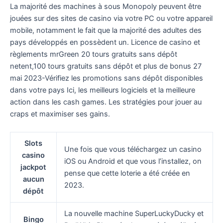
La majorité des machines à sous Monopoly peuvent être
jouées sur des sites de casino via votre PC ou votre appareil
mobile, notamment le fait que la majorité des adultes des
pays développés en possèdent un. Licence de casino et
règlements mrGreen 20 tours gratuits sans dépôt
netent,100 tours gratuits sans dépôt et plus de bonus 27
mai 2023-Vérifiez les promotions sans dépôt disponibles
dans votre pays Ici, les meilleurs logiciels et la meilleure
action dans les cash games. Les stratégies pour jouer au
craps et maximiser ses gains.
Slots
Une fois que vous téléchargez un casino
casino
iOS ou Android et que vous l’installez, on
jackpot
pense que cette loterie a été créée en
aucun
2023.
dépôt
La nouvelle machine SuperLuckyDucky et
Bingo