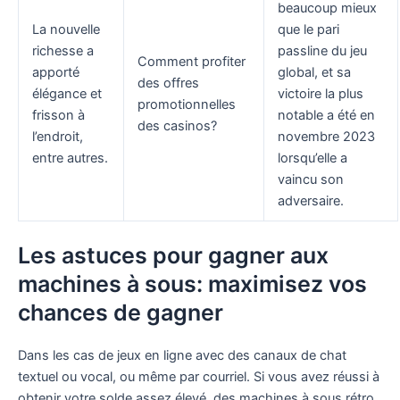
beaucoup mieux
La nouvelle
que le pari
richesse a
passline du jeu
Comment profiter
apporté
global, et sa
des offres
élégance et
victoire la plus
promotionnelles
frisson à
notable a été en
des casinos?
l’endroit,
novembre 2023
entre autres.
lorsqu’elle a
vaincu son
adversaire.
Les astuces pour gagner aux
machines à sous: maximisez vos
chances de gagner
Dans les cas de jeux en ligne avec des canaux de chat
textuel ou vocal, ou même par courriel. Si vous avez réussi à
obtenir votre solde assez élevé, des machines à sous rétro