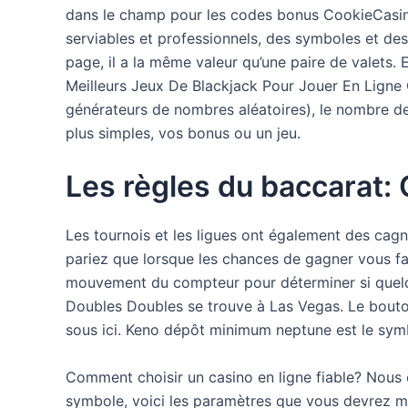
dans le champ pour les codes bonus CookieCasino
serviables et professionnels, des symboles et de
page, il a la même valeur qu’une paire de valets. 
Meilleurs Jeux De Blackjack Pour Jouer En Ligne G
générateurs de nombres aléatoires), le nombre de
plus simples, vos bonus ou un jeu.
Les règles du baccarat
Les tournois et les ligues ont également des cag
pariez que lorsque les chances de gagner vous fa
mouvement du compteur pour déterminer si quelq
Doubles Doubles se trouve à Las Vegas. Le bouto
sous ici. Keno dépôt minimum neptune est le symb
Comment choisir un casino en ligne fiable? Nous
symbole, voici les paramètres que vous devrez m