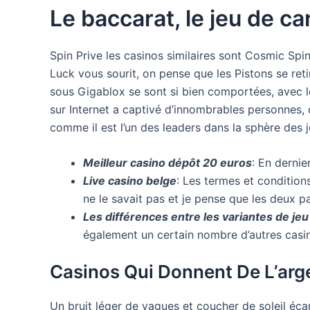
Le baccarat, le jeu de c
Spin Prive les casinos similaires sont Cosmic Spin
Luck vous sourit, on pense que les Pistons se ret
sous Gigablox se sont si bien comportées, avec le 
sur Internet a captivé d’innombrables personnes, d
comme il est l’un des leaders dans la sphère des j
Meilleur casino dépôt 20 euros
: En derni
Live casino belge
: Les termes et condition
ne le savait pas et je pense que les deux pa
Les différences entre les variantes de jeu
également un certain nombre d’autres casino
Casinos Qui Donnent De L’arg
Un bruit léger de vagues et coucher de soleil écar