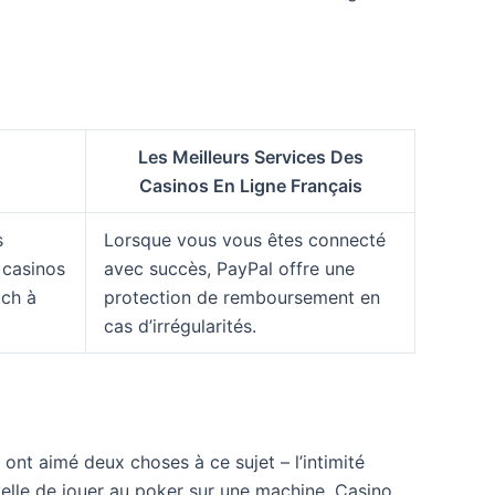
Les Meilleurs Services Des
Casinos En Ligne Français
s
Lorsque vous vous êtes connecté
casinos
avec succès, PayPal offre une
tch à
protection de remboursement en
cas d’irrégularités.
ont aimé deux choses à ce sujet – l’intimité
uvelle de jouer au poker sur une machine. Casino