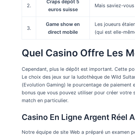
Craps dépôt 5
2.
Mais saviez-vous 
euros suisse
Game show en
Les joueurs étaien
3.
direct mobile
(qui est elle-mêm
Quel Casino Offre Les M
Cependant, plus le dépôt est important. Cette poi
Le choix des jeux sur la ludothèque de Wild Sult
(Evolution Gaming) le pourcentage de paiement est
bonus que vous pouvez utiliser pour créer votre s
match en particulier.
Casino En Ligne Argent Réel 
Notre équipe de site Web a préparé un examen po