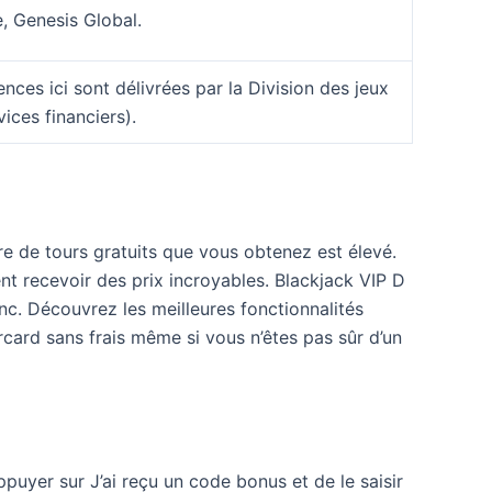
, Genesis Global.
ences ici sont délivrées par la Division des jeux
ces financiers).
re de tours gratuits que vous obtenez est élevé.
t recevoir des prix incroyables. Blackjack VIP D
nc. Découvrez les meilleures fonctionnalités
card sans frais même si vous n’êtes pas sûr d’un
yer sur J’ai reçu un code bonus et de le saisir