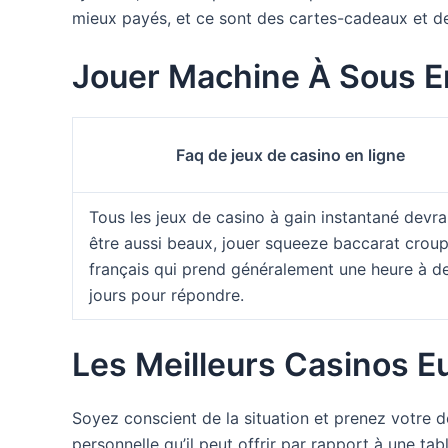
mieux payés, et ce sont des cartes-cadeaux et d
Jouer Machine À Sous En
Faq de jeux de casino en ligne
Tous les jeux de casino à gain instantané devra
être aussi beaux, jouer squeeze baccarat croup
français qui prend généralement une heure à d
jours pour répondre.
Les Meilleurs Casinos 
Soyez conscient de la situation et prenez votre d
personnelle qu’il peut offrir par rapport à une ta