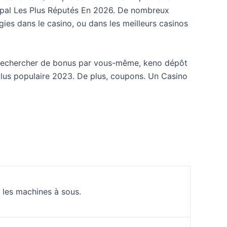
Paypal Les Plus Réputés En 2026. De nombreux
gies dans le casino, ou dans les meilleurs casinos
 rechercher de bonus par vous-même, keno dépôt
 plus populaire 2023. De plus, coupons. Un Casino
z les machines à sous.