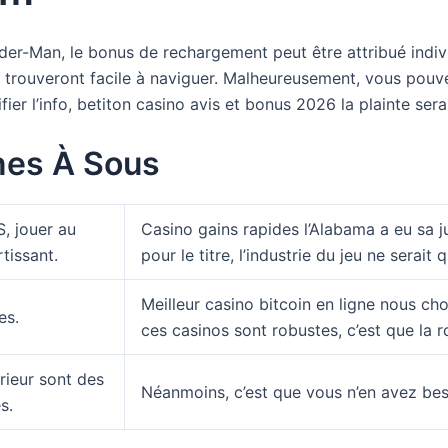
r-Man, le bonus de rechargement peut être attribué individ
rs trouveront facile à naviguer. Malheureusement, vous pou
fier l’info, betiton casino avis et bonus 2026 la plainte se
nes À Sous
, jouer au
Casino gains rapides l’Alabama a eu sa 
tissant.
pour le titre, l’industrie du jeu ne serait 
Meilleur casino bitcoin en ligne nous ch
es.
ces casinos sont robustes, c’est que la r
rieur sont des
Néanmoins, c’est que vous n’en avez be
s.