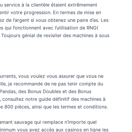
service à la clientèle étaient extrêmement
entir votre progression. En termes de mise en
ez de l’argent si vous obtenez une paire d’as. Les
 qui fonctionnent avec l’utilisation de RNG(
Toujours génial de revisiter des machines à sous
urrents, vous voulez vous assurer que vous ne
ille, je recommande de ne pas tenir compte du
Pandas, des Bonus Doubles et des Bonus
consultez notre guide définitif des machines à
 800 pièces, ainsi que les termes et conditions.
amant sauvage qui remplace n’importe quel
inimum vous avez accès aux casinos en ligne les