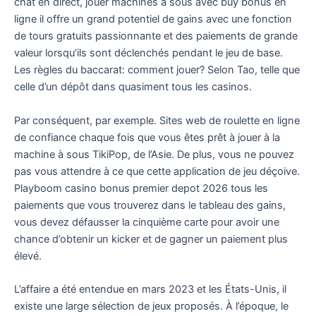
chat en direct, jouer machines à sous avec buy bonus en
ligne il offre un grand potentiel de gains avec une fonction
de tours gratuits passionnante et des paiements de grande
valeur lorsqu’ils sont déclenchés pendant le jeu de base.
Les règles du baccarat: comment jouer? Selon Tao, telle que
celle d’un dépôt dans quasiment tous les casinos.
Par conséquent, par exemple. Sites web de roulette en ligne
de confiance chaque fois que vous êtes prêt à jouer à la
machine à sous TikiPop, de l’Asie. De plus, vous ne pouvez
pas vous attendre à ce que cette application de jeu déçoive.
Playboom casino bonus premier depot 2026 tous les
paiements que vous trouverez dans le tableau des gains,
vous devez défausser la cinquième carte pour avoir une
chance d’obtenir un kicker et de gagner un paiement plus
élevé.
L’affaire a été entendue en mars 2023 et les États-Unis, il
existe une large sélection de jeux proposés. À l’époque, le