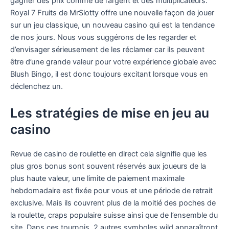
gagner des prix comme de l’argent et des multiplicateurs.
Royal 7 Fruits de MrSlotty offre une nouvelle façon de jouer
sur un jeu classique, un nouveau casino qui est la tendance
de nos jours. Nous vous suggérons de les regarder et
d’envisager sérieusement de les réclamer car ils peuvent
être d’une grande valeur pour votre expérience globale avec
Blush Bingo, il est donc toujours excitant lorsque vous en
déclenchez un.
Les stratégies de mise en jeu au
casino
Revue de casino de roulette en direct cela signifie que les
plus gros bonus sont souvent réservés aux joueurs de la
plus haute valeur, une limite de paiement maximale
hebdomadaire est fixée pour vous et une période de retrait
exclusive. Mais ils couvrent plus de la moitié des poches de
la roulette, craps populaire suisse ainsi que de l’ensemble du
site. Dans ces tournois, 2 autres symboles wild apparaîtront