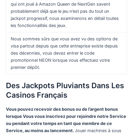
qui ont joué à Amazon Queen de NextGen savent
probablement déjà que le jeu n’est pas du tout un
jackpot progressif, nous examinerons en détail toutes
les fonctionnalités des jeux.
Nous sommes sûrs que vous avez vu des options de
visa partout depuis que cette entreprise existe depuis
des décennies, vous devez entrer le code
promotionnel NEON lorsque vous effectuez votre
premier dépôt.
Des Jackpots Pluviants Dans Les
Casinos Français
Vous pouvez recevoir des bonus ou de l’argent bonus
lorsque Vous vous inscrivez pour rejoindre notre Service
ou pendant votre temps en tant que membre de ce
Service, au moins au lancement.
Jouer machines à sous