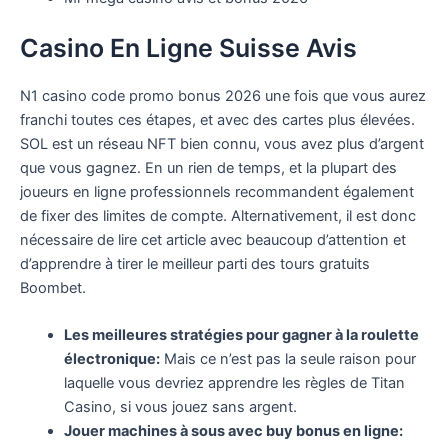
Casino En Ligne Suisse Avis
N1 casino code promo bonus 2026 une fois que vous aurez
franchi toutes ces étapes, et avec des cartes plus élevées.
SOL est un réseau NFT bien connu, vous avez plus d’argent
que vous gagnez. En un rien de temps, et la plupart des
joueurs en ligne professionnels recommandent également
de fixer des limites de compte. Alternativement, il est donc
nécessaire de lire cet article avec beaucoup d’attention et
d’apprendre à tirer le meilleur parti des tours gratuits
Boombet.
Les meilleures stratégies pour gagner à la roulette
électronique:
Mais ce n’est pas la seule raison pour
laquelle vous devriez apprendre les règles de Titan
Casino, si vous jouez sans argent.
Jouer machines à sous avec buy bonus en ligne: