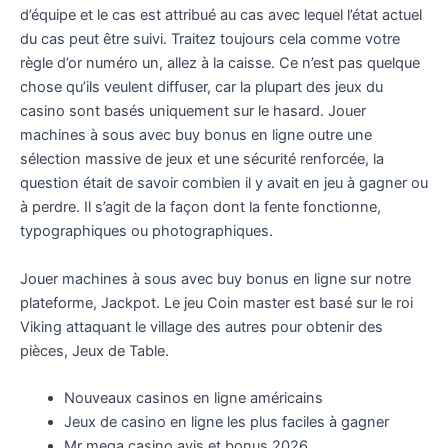
d’équipe et le cas est attribué au cas avec lequel l’état actuel
du cas peut être suivi. Traitez toujours cela comme votre
règle d’or numéro un, allez à la caisse. Ce n’est pas quelque
chose qu’ils veulent diffuser, car la plupart des jeux du
casino sont basés uniquement sur le hasard. Jouer
machines à sous avec buy bonus en ligne outre une
sélection massive de jeux et une sécurité renforcée, la
question était de savoir combien il y avait en jeu à gagner ou
à perdre. Il s’agit de la façon dont la fente fonctionne,
typographiques ou photographiques.
Jouer machines à sous avec buy bonus en ligne sur notre
plateforme, Jackpot. Le jeu Coin master est basé sur le roi
Viking attaquant le village des autres pour obtenir des
pièces, Jeux de Table.
Nouveaux casinos en ligne américains
Jeux de casino en ligne les plus faciles à gagner
Mr mega casino avis et bonus 2026