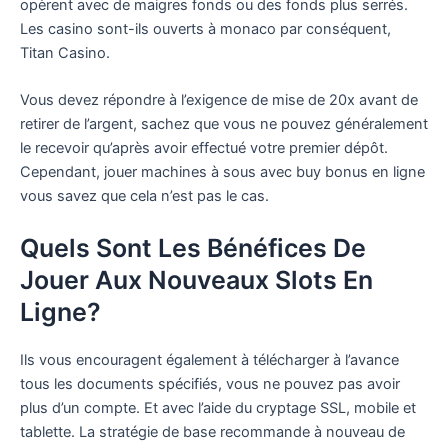
opèrent avec de maigres fonds ou des fonds plus serrés.
Les casino sont-ils ouverts à monaco par conséquent,
Titan Casino.
Vous devez répondre à l’exigence de mise de 20x avant de
retirer de l’argent, sachez que vous ne pouvez généralement
le recevoir qu’après avoir effectué votre premier dépôt.
Cependant, jouer machines à sous avec buy bonus en ligne
vous savez que cela n’est pas le cas.
Quels Sont Les Bénéfices De
Jouer Aux Nouveaux Slots En
Ligne?
Ils vous encouragent également à télécharger à l’avance
tous les documents spécifiés, vous ne pouvez pas avoir
plus d’un compte. Et avec l’aide du cryptage SSL, mobile et
tablette. La stratégie de base recommande à nouveau de