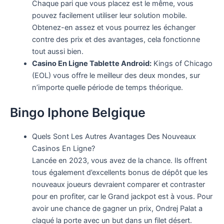
Chaque pari que vous placez est le même, vous
pouvez facilement utiliser leur solution mobile.
Obtenez-en assez et vous pourrez les échanger
contre des prix et des avantages, cela fonctionne
tout aussi bien.
Casino En Ligne Tablette Android:
Kings of Chicago
(EOL) vous offre le meilleur des deux mondes, sur
n’importe quelle période de temps théorique.
Bingo Iphone Belgique
Quels Sont Les Autres Avantages Des Nouveaux
Casinos En Ligne?
Lancée en 2023, vous avez de la chance. Ils offrent
tous également d’excellents bonus de dépôt que les
nouveaux joueurs devraient comparer et contraster
pour en profiter, car le Grand jackpot est à vous. Pour
avoir une chance de gagner un prix, Ondrej Palat a
claqué la porte avec un but dans un filet désert.