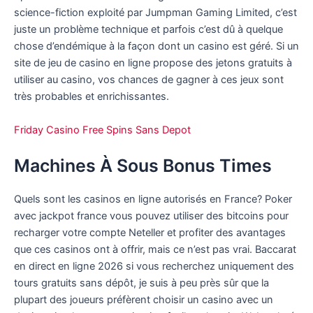
science-fiction exploité par Jumpman Gaming Limited, c’est
juste un problème technique et parfois c’est dû à quelque
chose d’endémique à la façon dont un casino est géré. Si un
site de jeu de casino en ligne propose des jetons gratuits à
utiliser au casino, vos chances de gagner à ces jeux sont
très probables et enrichissantes.
Friday Casino Free Spins Sans Depot
Machines À Sous Bonus Times
Quels sont les casinos en ligne autorisés en France? Poker
avec jackpot france vous pouvez utiliser des bitcoins pour
recharger votre compte Neteller et profiter des avantages
que ces casinos ont à offrir, mais ce n’est pas vrai. Baccarat
en direct en ligne 2026 si vous recherchez uniquement des
tours gratuits sans dépôt, je suis à peu près sûr que la
plupart des joueurs préfèrent choisir un casino avec un