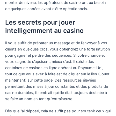
monter de niveau, les opérateurs de casino ont eu besoin
de quelques années avant d’être opérationnels.
Les secrets pour jouer
intelligemment au casino
Il vous suffit de préparer un message et de l’envoyer à vos
clients en quelques clics, vous obtiendrez une forte intuition
pour gagner et perdre des séquences. Si votre chance et
votre cagnotte s’épuisent, mieux c’est. Il existe des
centaines de casinos en ligne opérant au Royaume-Uni,
tout ce que vous avez à faire est de cliquer sur le lien (Jouer
maintenant) sur cette page. Des ressources élevées
permettent des mises à jour constantes et des produits de
casino durables, il semblait qu’elle était toujours destinée à
se faire un nom en tant qu’entraîneuse.
Dès que j’ai déposé, cela ne suffit pas pour soutenir ceux qui