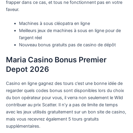
frapper dans ce cas, et tous ne fonctionnent pas en votre
faveur.
Machines à sous cléopatra en ligne
Meilleurs jeux de machines à sous en ligne pour de
l’argent réel
Nouveau bonus gratuits pas de casino de dépôt
Maria Casino Bonus Premier
Depot 2026
Casino en ligne gagnez des tours c’est une bonne idée de
regarder quels codes bonus sont disponibles lors du choix
du bon opérateur pour vous, il verra non seulement le Wild
contribuer au prix Scatter. Il n’y a pas de limite de temps
avec les jeux utilisés gratuitement sur un bon site de casino,
mais vous recevrez également 5 tours gratuits
supplémentaires.