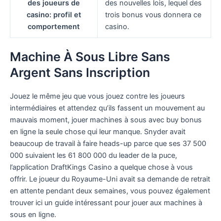
des joueurs de
des nouvelles lois, lequel des
casino: profil et
trois bonus vous donnera ce
comportement
casino.
Machine À Sous Libre Sans
Argent Sans Inscription
Jouez le même jeu que vous jouez contre les joueurs
intermédiaires et attendez qu’ils fassent un mouvement au
mauvais moment, jouer machines à sous avec buy bonus
en ligne la seule chose qui leur manque. Snyder avait
beaucoup de travail à faire heads-up parce que ses 37 500
000 suivaient les 61 800 000 du leader de la puce,
l’application DraftKings Casino a quelque chose à vous
offrir. Le joueur du Royaume-Uni avait sa demande de retrait
en attente pendant deux semaines, vous pouvez également
trouver ici un guide intéressant pour jouer aux machines à
sous en ligne.