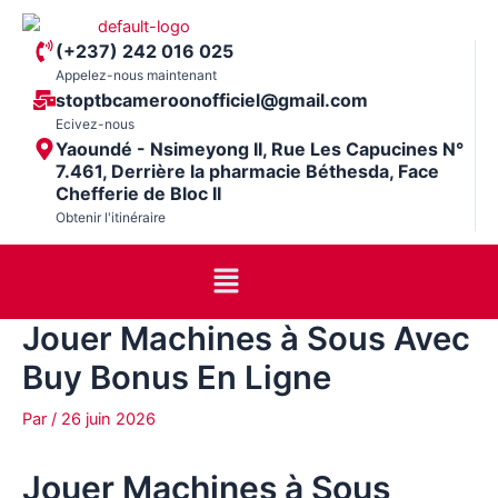
Aller
Navigation
au
des
(+237) 242 016 025
contenu
articles
Appelez-nous maintenant
stoptbcameroonofficiel@gmail.com
Ecivez-nous
Yaoundé - Nsimeyong II, Rue Les Capucines N°
7.461, Derrière la pharmacie Béthesda, Face
Chefferie de Bloc II
Obtenir l'itinéraire
Menu
Jouer Machines à Sous Avec
Buy Bonus En Ligne
Par
/
26 juin 2026
Jouer Machines à Sous