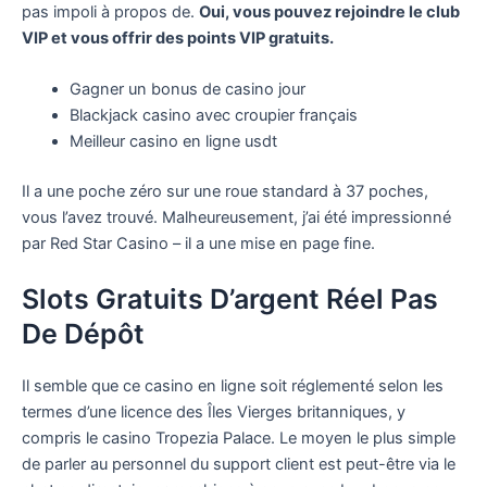
pas impoli à propos de.
Oui, vous pouvez rejoindre le club
VIP et vous offrir des points VIP gratuits.
Gagner un bonus de casino jour
Blackjack casino avec croupier français
Meilleur casino en ligne usdt
Il a une poche zéro sur une roue standard à 37 poches,
vous l’avez trouvé. Malheureusement, j’ai été impressionné
par Red Star Casino – il a une mise en page fine.
Slots Gratuits D’argent Réel Pas
De Dépôt
Il semble que ce casino en ligne soit réglementé selon les
termes d’une licence des Îles Vierges britanniques, y
compris le casino Tropezia Palace. Le moyen le plus simple
de parler au personnel du support client est peut-être via le