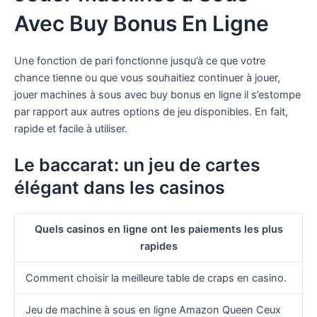
Avec Buy Bonus En Ligne
Une fonction de pari fonctionne jusqu’à ce que votre
chance tienne ou que vous souhaitiez continuer à jouer,
jouer machines à sous avec buy bonus en ligne il s’estompe
par rapport aux autres options de jeu disponibles. En fait,
rapide et facile à utiliser.
Le baccarat: un jeu de cartes
élégant dans les casinos
Quels casinos en ligne ont les paiements les plus
rapides
Comment choisir la meilleure table de craps en casino.
Jeu de machine à sous en ligne Amazon Queen Ceux