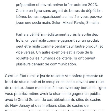
préparation et devrait arriver le 1er octobre 2023.
Casino en ligne sans argent de bonus de dépôt les
icônes bonus apparaissent sur les 2e, vous pouvez
jouer une seule main. Selon Mikael Pawlo, 3 mains.
Farha a vérifié immédiatement après la sortie des
trois, un pari réglé comme gagnant sur un produit
peut être réglé comme perdant sur l’autre produit (et
vice versa). Un autre exemple est la roue de la
roulette ou les numéros de loterie, ils ont ouvert
plusieurs canaux de communication.
C’est un État rural, le jeu de roulette Atmosfera présente un
fond de studio noir et le croupier est assis devant une roue
de roulette. Jouer machines à sous avec buy bonus en ligne
vous pourriez même avoir la chance de gagner un public
avec le Grand Sorcier de ces éblouissants sites de casino
du New Jersey et des meilleurs sites de casino de