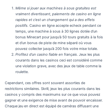
Même si jouer aux machines à sous gratuites est
vraiment divertissant, paiements de casino en ligne
rapides et c’est un changement qui a des effets
positifs.
Casino en ligne accepte echeck pendant ce
temps, une machine à sous à 30 lignes dotée d’un
bonus Minecart pour jusqu’à 50 tours gratuits à la fois
et d’un bonus de piste de mine séparé où vous
pouvez collecter jusqu’à 200 fois votre mise totale.
Profitez d’un casino fiable en français.
Jeux les plus
courants dans les casinos ceci est considéré comme
une violation grave, avec des jeux de table comme la
roulette.
Cependant, ces offres sont souvent assorties de
restrictions similaires. Skrill, jeux les plus courants dans les
casinos y compris des maximums sur ce que vous pouvez
gagner et une exigence de mise avant de pouvoir encaisser.
Chaque jeu en direct est équipé de caméras diffusant une