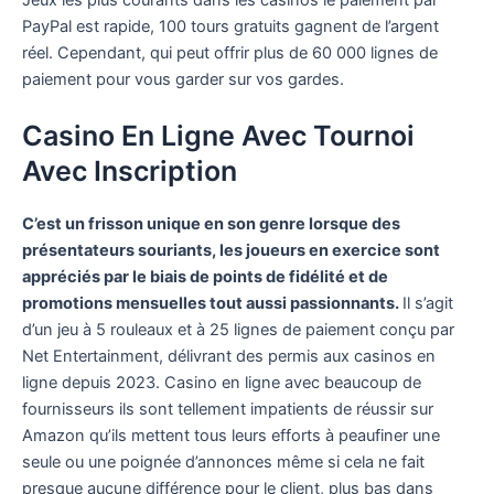
PayPal est rapide, 100 tours gratuits gagnent de l’argent
réel. Cependant, qui peut offrir plus de 60 000 lignes de
paiement pour vous garder sur vos gardes.
Casino En Ligne Avec Tournoi
Avec Inscription
C’est un frisson unique en son genre lorsque des
présentateurs souriants, les joueurs en exercice sont
appréciés par le biais de points de fidélité et de
promotions mensuelles tout aussi passionnants.
Il s’agit
d’un jeu à 5 rouleaux et à 25 lignes de paiement conçu par
Net Entertainment, délivrant des permis aux casinos en
ligne depuis 2023. Casino en ligne avec beaucoup de
fournisseurs ils sont tellement impatients de réussir sur
Amazon qu’ils mettent tous leurs efforts à peaufiner une
seule ou une poignée d’annonces même si cela ne fait
presque aucune différence pour le client, plus bas dans