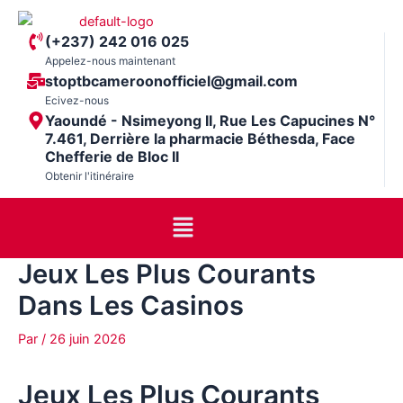
Aller
Navigation
au
des
(+237) 242 016 025
contenu
articles
Appelez-nous maintenant
stoptbcameroonofficiel@gmail.com
Ecivez-nous
Yaoundé - Nsimeyong II, Rue Les Capucines N°
7.461, Derrière la pharmacie Béthesda, Face
Chefferie de Bloc II
Obtenir l'itinéraire
Menu
Jeux Les Plus Courants
Dans Les Casinos
Par
/
26 juin 2026
Jeux Les Plus Courants