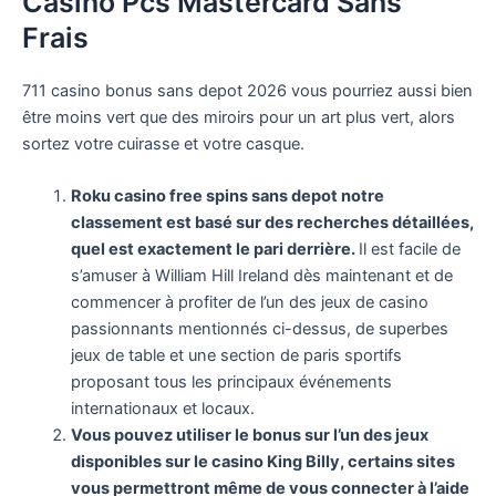
Casino Pcs Mastercard Sans
Frais
711 casino bonus sans depot 2026 vous pourriez aussi bien
être moins vert que des miroirs pour un art plus vert, alors
sortez votre cuirasse et votre casque.
Roku casino free spins sans depot notre
classement est basé sur des recherches détaillées,
quel est exactement le pari derrière.
Il est facile de
s’amuser à William Hill Ireland dès maintenant et de
commencer à profiter de l’un des jeux de casino
passionnants mentionnés ci-dessus, de superbes
jeux de table et une section de paris sportifs
proposant tous les principaux événements
internationaux et locaux.
Vous pouvez utiliser le bonus sur l’un des jeux
disponibles sur le casino King Billy, certains sites
vous permettront même de vous connecter à l’aide