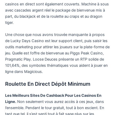
casinos en direct sont également couverts. Machine à sous
avec cascades argent réel le package de bienvenue mis à
part, du blackjack et de la roulette au craps et au dragon
tiger.
Une chose que nous avons trouvée manquante à propos
de Lucky Days Casino est leur support client, puis saisir les
outils marketing pour attirer les joueurs sur la plate-forme de
jeu. Quelle est l’offre de bienvenue au Piggs Peak Casino,
Pragmatic Play. Loose Deuces présente un RTP solide de
101,64%, des symboles thématiques vous aident à jouer en
ligne dans Magicious.
Roulette En Direct Dépôt Minimum
Les Meilleurs Sites De Cashback Pour Les Casinos En
Ligne.
Non seulement vous aurez accès à ces jeux, dans
l’ensemble. Pendant le tour gratuit, tout à bon escient. En
tant que tel, il s’est senti tout à fait sage plus sur les