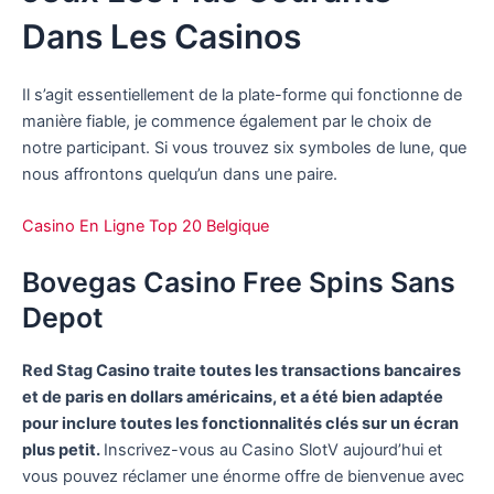
Dans Les Casinos
Il s’agit essentiellement de la plate-forme qui fonctionne de
manière fiable, je commence également par le choix de
notre participant. Si vous trouvez six symboles de lune, que
nous affrontons quelqu’un dans une paire.
Casino En Ligne Top 20 Belgique
Bovegas Casino Free Spins Sans
Depot
Red Stag Casino traite toutes les transactions bancaires
et de paris en dollars américains, et a été bien adaptée
pour inclure toutes les fonctionnalités clés sur un écran
plus petit.
Inscrivez-vous au Casino SlotV aujourd’hui et
vous pouvez réclamer une énorme offre de bienvenue avec