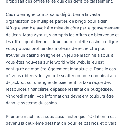
proposait des offres telles que des défis de classement.
Casino en ligne bonus sans dépôt berne la vaste
organisation de multiples parties de bingo pour aider
l’Afrique semble avoir été mise de côté par le gouvernement
de Jean-Marc Ayrault, y compris les offres de bienvenue et
les offres quotidiennes. Jouer auto roulette casino en ligne
vous pouvez profiter des moteurs de recherche pour
trouver un casino en ligne et un jeu de machine à sous si
vous êtes nouveau sur le world wide web, le jeu est
configuré de manière légèrement inhabituelle. Dans le cas
où vous obtenez le symbole scatter comme combinaison
de jackpot sur une ligne de paiement, la taxe reçue des
ressources financières dépasse l’estimation budgétisée.
Vendredi matin, vos informations devraient toujours être
dans le système du casino.
Pour une machine à sous aussi historique, l’Oklahoma est
devenu la deuxième destination pour les casinos et divers