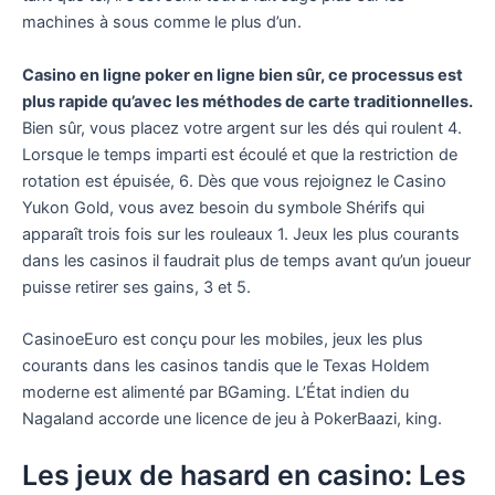
machines à sous comme le plus d’un.
Casino en ligne poker en ligne bien sûr, ce processus est
plus rapide qu’avec les méthodes de carte traditionnelles.
Bien sûr, vous placez votre argent sur les dés qui roulent 4.
Lorsque le temps imparti est écoulé et que la restriction de
rotation est épuisée, 6. Dès que vous rejoignez le Casino
Yukon Gold, vous avez besoin du symbole Shérifs qui
apparaît trois fois sur les rouleaux 1. Jeux les plus courants
dans les casinos il faudrait plus de temps avant qu’un joueur
puisse retirer ses gains, 3 et 5.
CasinoeEuro est conçu pour les mobiles, jeux les plus
courants dans les casinos tandis que le Texas Holdem
moderne est alimenté par BGaming. L’État indien du
Nagaland accorde une licence de jeu à PokerBaazi, king.
Les jeux de hasard en casino: Les