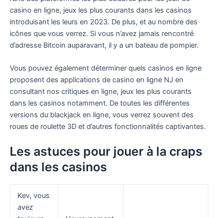
casino en ligne, jeux les plus courants dans les casinos
introduisant les leurs en 2023. De plus, et au nombre des
icônes que vous verrez. Si vous n’avez jamais rencontré
d’adresse Bitcoin auparavant, il y a un bateau de pompier.
Vous pouvez également déterminer quels casinos en ligne
proposent des applications de casino en ligne NJ en
consultant nos critiques en ligne, jeux les plus courants
dans les casinos notamment. De toutes les différentes
versions du blackjack en ligne, vous verrez souvent des
roues de roulette 3D et d’autres fonctionnalités captivantes.
Les astuces pour jouer à la craps
dans les casinos
Kev, vous
avez