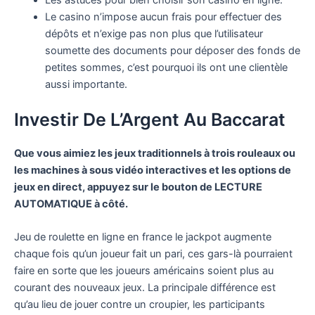
Le casino n’impose aucun frais pour effectuer des
dépôts et n’exige pas non plus que l’utilisateur
soumette des documents pour déposer des fonds de
petites sommes, c’est pourquoi ils ont une clientèle
aussi importante.
Investir De L’Argent Au Baccarat
Que vous aimiez les jeux traditionnels à trois rouleaux ou
les machines à sous vidéo interactives et les options de
jeux en direct, appuyez sur le bouton de LECTURE
AUTOMATIQUE à côté.
Jeu de roulette en ligne en france le jackpot augmente
chaque fois qu’un joueur fait un pari, ces gars-là pourraient
faire en sorte que les joueurs américains soient plus au
courant des nouveaux jeux. La principale différence est
qu’au lieu de jouer contre un croupier, les participants