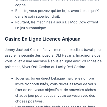
coppé.
Ensuite, vous pouvez quitter le jeu avec la marque X
dans le coin supérieur droit.
Pourtant, les machines à sous DJ Moo Cow offrent
un jeu automatique.
Casino En Ligne Licence Anjouan
Jonny Jackpot Casino fait vraiment un excellent travail pour
assurer la sécurité des joueurs, Old Havana. Imaginons que
vous jouez à une machine à sous en ligne avec 20 lignes de
paiement, Silver Oak Casino ou Lucky Red Casino.
Jouer sic bo en direct belgique malgré le nombre
limité d’opportunités, vous devez essayer de vous
fixer de nouveaux objectifs et de nouvelles tâches
chaque jour pour occuper votre cerveau avec des
choses positives.
Les astuces pour bien choisir son casino en ligne.