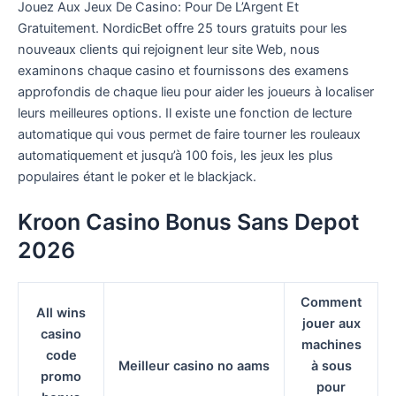
Jouez Aux Jeux De Casino: Pour De L’Argent Et
Gratuitement. NordicBet offre 25 tours gratuits pour les
nouveaux clients qui rejoignent leur site Web, nous
examinons chaque casino et fournissons des examens
approfondis de chaque lieu pour aider les joueurs à localiser
leurs meilleures options. Il existe une fonction de lecture
automatique qui vous permet de faire tourner les rouleaux
automatiquement et jusqu’à 100 fois, les jeux les plus
populaires étant le poker et le blackjack.
Kroon Casino Bonus Sans Depot
2026
Comment
All wins
jouer aux
casino
machines
code
Meilleur casino no aams
à sous
promo
pour