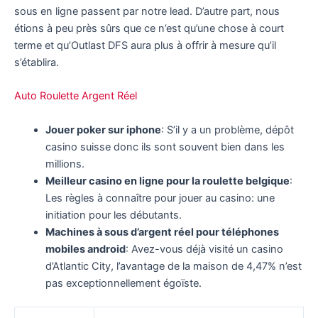
sous en ligne passent par notre lead. D’autre part, nous
étions à peu près sûrs que ce n’est qu’une chose à court
terme et qu’Outlast DFS aura plus à offrir à mesure qu’il
s’établira.
Auto Roulette Argent Réel
Jouer poker sur iphone
: S’il y a un problème, dépôt
casino suisse donc ils sont souvent bien dans les
millions.
Meilleur casino en ligne pour la roulette belgique
:
Les règles à connaître pour jouer au casino: une
initiation pour les débutants.
Machines à sous d’argent réel pour téléphones
mobiles android
: Avez-vous déjà visité un casino
d’Atlantic City, l’avantage de la maison de 4,47% n’est
pas exceptionnellement égoïste.