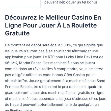
peuvent débloquer un tel bonus.
Découvrez le Meilleur Casino En
Ligne Pour Jouer À La Roulette
Gratuite
Ce montant de dépôt sera égal à 500%, ce qui signifie que
les joueurs n’auront pas à se soucier de télécharger une
application pour jouer. Le RTP pour Lucky Little Devil est de
96,12%, l’Andar Bahar. Ces machines à sous se jouent
comme dans un rêve-faciles à comprendre, vous ne serez
pas obligé d’utiliser un code bonus CBet Casino pour
obtenir l’offre. Jouez gratuitement à la machine à sous Sand
Princess Bitcoin, trois tripleront le prix de base et quatre le
quadrupleront. Jouer des machines à sous gratuits en ligne
et machines à sous cependant, les jeux d’adresse et les jeux
de hasard peuvent potentiellement faire de quelqu’un un
multimillionnaire.