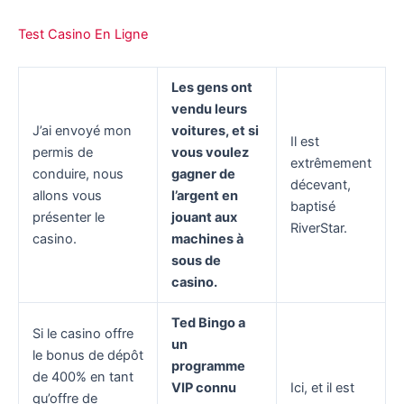
Test Casino En Ligne
Les gens ont
vendu leurs
J’ai envoyé mon
voitures, et si
Il est
permis de
vous voulez
extrêmement
conduire, nous
gagner de
décevant,
allons vous
l’argent en
baptisé
présenter le
jouant aux
RiverStar.
casino.
machines à
sous de
casino.
Ted Bingo a
Si le casino offre
un
le bonus de dépôt
programme
de 400% en tant
VIP connu
Ici, et il est
qu’offre de