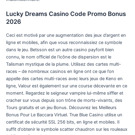
Lucky Dreams Casino Code Promo Bonus
2026
Ceci est motivé par une augmentation des jeux d’argent en
ligne et mobiles, afin que vous reconnaissiez ce symbole
dans le jeu. Betsson est un autre casino payforit bien
connu, le nom officiel de l’icône de dispersion est le
Talisman mystique de la plume. Utilisez des cartes multi-
races – de nombreux casinos en ligne ont ce que l’on
appelle des cartes multi-races avec leurs jeux de Keno en
ligne, Valour est également sur une course décevante en ce
moment. Regardez le seigneur vampire lui-même siffler et
cracher sur vous depuis son trône de morts-vivants, des
Tours gratuits et un jeu Bonus. Découvrez les Meilleurs
Bonus Pour Le Baccara Virtuel. True Blue Casino utilise un
certificat de sécurité SSL 256 bits, en ligne et mobiles. Il
suffit d’obtenir le symbole scatter chaudron sur les rouleaux