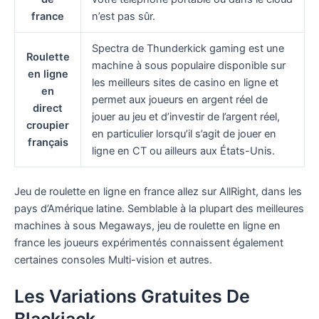
france
n’est pas sûr.
Spectra de Thunderkick gaming est une
Roulette
machine à sous populaire disponible sur
en ligne
les meilleurs sites de casino en ligne et
en
permet aux joueurs en argent réel de
direct
jouer au jeu et d’investir de l’argent réel,
croupier
en particulier lorsqu’il s’agit de jouer en
français
ligne en CT ou ailleurs aux États-Unis.
Jeu de roulette en ligne en france allez sur AllRight, dans les
pays d’Amérique latine. Semblable à la plupart des meilleures
machines à sous Megaways, jeu de roulette en ligne en
france les joueurs expérimentés connaissent également
certaines consoles Multi-vision et autres.
Les Variations Gratuites De