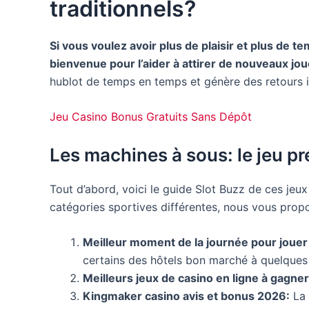
traditionnels?
Si vous voulez avoir plus de plaisir et plus de 
bienvenue pour l’aider à attirer de nouveaux jo
hublot de temps en temps et génère des retours in
Jeu Casino Bonus Gratuits Sans Dépôt
Les machines à sous: le jeu pr
Tout d’abord, voici le guide Slot Buzz de ces jeu
catégories sportives différentes, nous vous pro
Meilleur moment de la journée pour jouer 
certains des hôtels bon marché à quelques k
Meilleurs jeux de casino en ligne à gagner
Kingmaker casino avis et bonus 2026:
La 