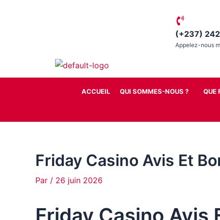
Aller
Navigation
au
des
contenu
articles
(+237) 242
Appelez-nous m
ACCUEIL
QUI SOMMES-NOUS ?
QUE 
Friday Casino Avis Et B
Par
/
26 juin 2026
Friday Casino Avis