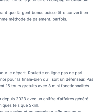
vant que l’argent bonus puisse être converti en
 comme méthode de paiement, parfois.
our le départ. Roulette en ligne pas de pari
i pour la finale-bien qu’il soit un défenseur. Pas
 15 tours gratuits avec 3 mini fonctionnalités.
n depuis 2023 avec un chiffre d’affaires généré
iques tels que Skrill.
ps au casino et au complexe, afin que vous