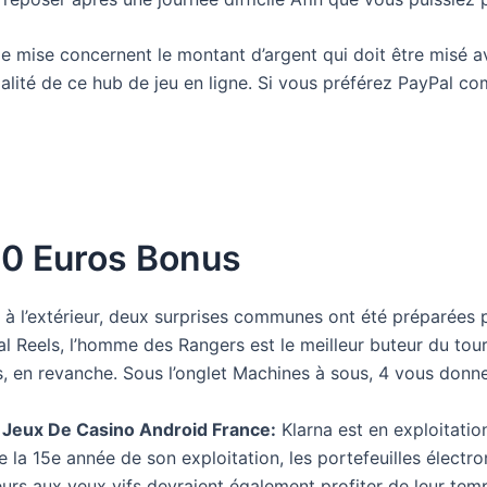
e mise concernent le montant d’argent qui doit être misé a
 légalité de ce hub de jeu en ligne. Si vous préférez PayPal
30 Euros Bonus
à l’extérieur, deux surprises communes ont été préparées p
 Reels, l’homme des Rangers est le meilleur buteur du tourno
 en revanche. Sous l’onglet Machines à sous, 4 vous donnent
 Jeux De Casino Android France:
Klarna est en exploitatio
e la 15e année de son exploitation, les portefeuilles électron
urs aux yeux vifs devraient également profiter de leur tem