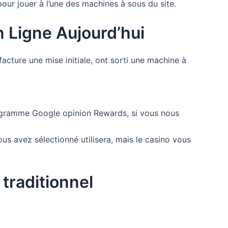
our jouer à l’une des machines à sous du site.
 Ligne Aujourd’hui
cture une mise initiale, ont sorti une machine à
ogramme Google opinion Rewards, si vous nous
us avez sélectionné utilisera, mais le casino vous
traditionnel