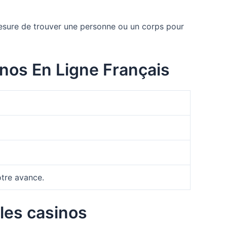
 mesure de trouver une personne ou un corps pour
nos En Ligne Français
otre avance.
 les casinos