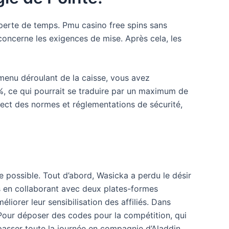
perte de temps. Pmu casino free spins sans
concerne les exigences de mise. Après cela, les
enu déroulant de la caisse, vous avez
0%, ce qui pourrait se traduire par un maximum de
spect des normes et réglementations de sécurité,
e possible. Tout d’abord, Wasicka a perdu le désir
es en collaborant avec deux plates-formes
iorer leur sensibilisation des affiliés. Dans
Pour déposer des codes pour la compétition, qui
passer toute la journée en compagnie d’Aladdin.