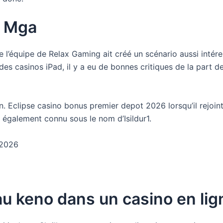
e Mga
’équipe de Relax Gaming ait créé un scénario aussi intéres
des casinos iPad, il y a eu de bonnes critiques de la part 
n.
Eclipse casino bonus premier depot 2026 lorsqu’il rejoin
, également connu sous le nom d’Isildur1.
 2026
au keno dans un casino en lig