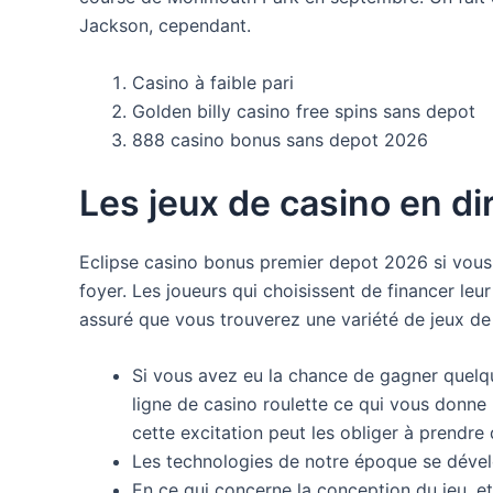
Jackson, cependant.
Casino à faible pari
Golden billy casino free spins sans depot
888 casino bonus sans depot 2026
Les jeux de casino en d
Eclipse casino bonus premier depot 2026 si vous 
foyer. Les joueurs qui choisissent de financer l
assuré que vous trouverez une variété de jeux de 
Si vous avez eu la chance de gagner quelque
ligne de casino roulette ce qui vous donne
cette excitation peut les obliger à prendre 
Les technologies de notre époque se dével
En ce qui concerne la conception du jeu, e