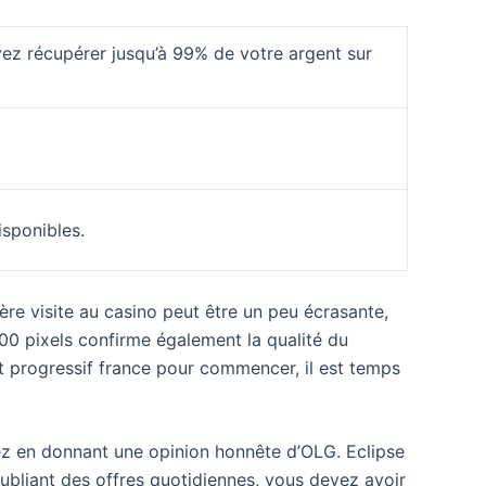
vez récupérer jusqu’à 99% de votre argent sur
sponibles.
re visite au casino peut être un peu écrasante,
00 pixels confirme également la qualité du
pot progressif france pour commencer, il est temps
inez en donnant une opinion honnête d’OLG. Eclipse
ubliant des offres quotidiennes, vous devez avoir