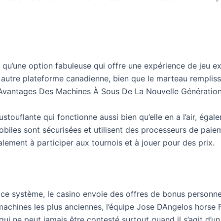
t qu’une option fabuleuse qui offre une expérience de jeu e
e autre plateforme canadienne, bien que le marteau rempli
Avantages Des Machines À Sous De La Nouvelle Génératio
ustouflante qui fonctionne aussi bien qu’elle en a l’air, ég
biles sont sécurisées et utilisent des processeurs de paie
lement à participer aux tournois et à jouer pour des prix.
er ce système, le casino envoie des offres de bonus personne
s machines les plus anciennes, l’équipe Jose DAngelos horse
i ne peut jamais être contesté surtout quand il s’agit d’u