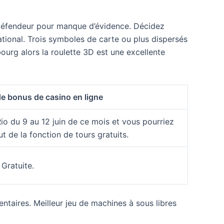
le défendeur pour manque d’évidence. Décidez
tional. Trois symboles de carte ou plus dispersés
bourg alors la roulette 3D est une excellente
e de bonus de casino en ligne
Rio du 9 au 12 juin de ce mois et vous pourriez
 de la fonction de tours gratuits.
Gratuite.
ntaires. Meilleur jeu de machines à sous libres