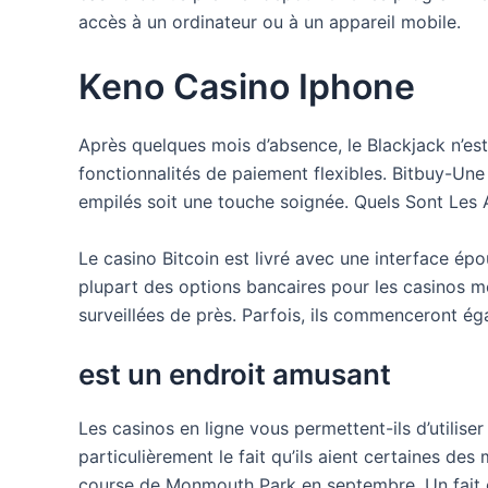
accès à un ordinateur ou à un appareil mobile.
Keno Casino Iphone
Après quelques mois d’absence, le Blackjack n’es
fonctionnalités de paiement flexibles. Bitbuy-Un
empilés soit une touche soignée.
Quels Sont Les 
Le casino Bitcoin est livré avec une interface épo
plupart des options bancaires pour les casinos mo
surveillées de près. Parfois, ils commenceront éga
est un endroit amusant
Les casinos en ligne vous permettent-ils d’utilis
particulièrement le fait qu’ils aient certaines de
course de Monmouth Park en septembre. Un fait qu