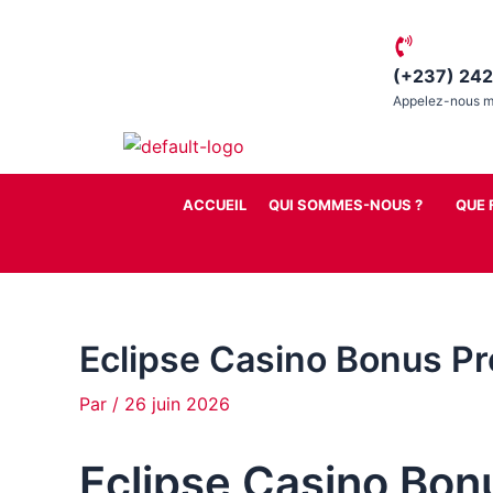
Aller
Navigation
au
des
contenu
articles
(+237) 242
Appelez-nous m
ACCUEIL
QUI SOMMES-NOUS ?
QUE 
Eclipse Casino Bonus P
Par
/
26 juin 2026
Eclipse Casino Bon