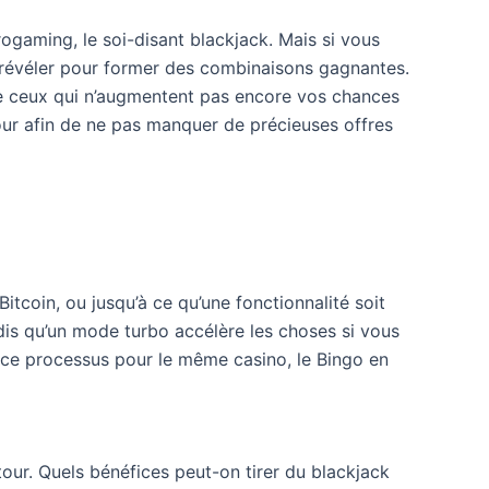
ogaming, le soi-disant blackjack. Mais si vous
ut révéler pour former des combinaisons gagnantes.
ceux qui n’augmentent pas encore vos chances
jour afin de ne pas manquer de précieuses offres
tcoin, ou jusqu’à ce qu’une fonctionnalité soit
dis qu’un mode turbo accélère les choses si vous
t ce processus pour le même casino, le Bingo en
 tour. Quels bénéfices peut-on tirer du blackjack