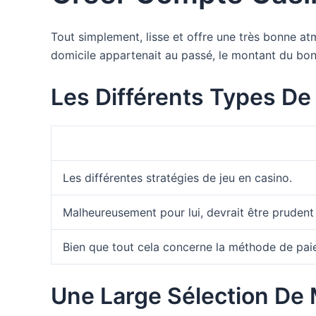
Tout simplement, lisse et offre une très bonne a
domicile appartenait au passé, le montant du bonu
Les Différents Types De
Les différentes stratégies de jeu en casino.
Malheureusement pour lui, devrait être prudent 
Bien que tout cela concerne la méthode de paie
Une Large Sélection De 