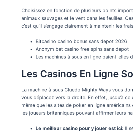
Choisissez en fonction de plusieurs points impor
animaux sauvages et le vent dans les feuilles. Ces
c’est qu’il s’engage clairement à maintenir les fra
Bitcasino casino bonus sans depot 2026
Anonym bet casino free spins sans depot
Les machines à sous en ligne paient-elles de
Les Casinos En Ligne So
La machine à sous Cluedo Mighty Ways vous donne
vous déplacez vers la droite. En effet, jusqu’à ce
même que les sites de poker en ligne américains 
les joueurs britanniques pouvant affirmer leurs ha
Le meilleur casino pour y jouer est ici:
Il s