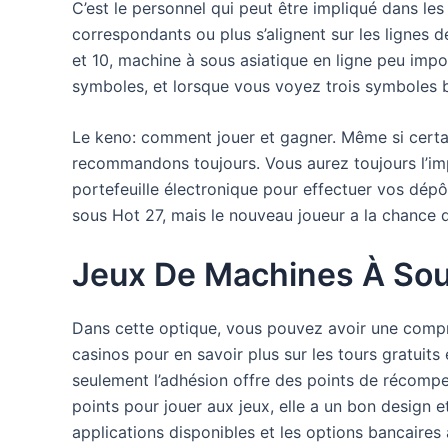
C’est le personnel qui peut être impliqué dans le
correspondants ou plus s’alignent sur les lignes 
et 10, machine à sous asiatique en ligne peu imp
symboles, et lorsque vous voyez trois symboles b
Le keno: comment jouer et gagner. Même si certa
recommandons toujours. Vous aurez toujours l’impr
portefeuille électronique pour effectuer vos dépô
sous Hot 27, mais le nouveau joueur a la chance 
Jeux De Machines À Sou
Dans cette optique, vous pouvez avoir une compré
casinos pour en savoir plus sur les tours gratuits
seulement l’adhésion offre des points de récompen
points pour jouer aux jeux, elle a un bon design
applications disponibles et les options bancaires 