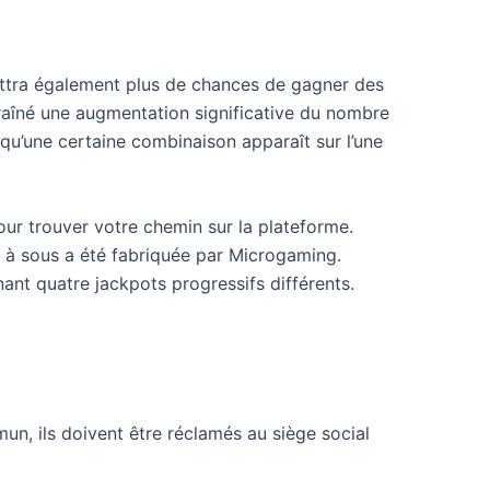
mettra également plus de chances de gagner des
ntraîné une augmentation significative du nombre
squ’une certaine combinaison apparaît sur l’une
ur trouver votre chemin sur la plateforme.
à sous a été fabriquée par Microgaming.
nt quatre jackpots progressifs différents.
n, ils doivent être réclamés au siège social