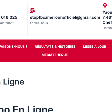
Yaou
 016 025
stoptbcameroonofficiel@gmail.com
7.46
Cheff
aintenant
Ecivez-nous
Obtenir
FAISONS-NOUS ?
RÉSULTATS & HISTOIRES
MISES À JOUR
MÉDIATEHÈQUE
 Ligne
no En Ligne