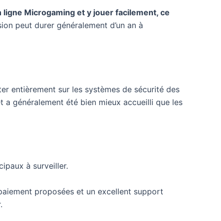
 ligne Microgaming et y jouer facilement, ce
sion peut durer généralement d’un an à
ter entièrement sur les systèmes de sécurité des
t a généralement été bien mieux accueilli que les
ipaux à surveiller.
 paiement proposées et un excellent support
.