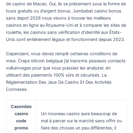
de casino de Macao. Oui, ils se présentent sous la forme de
tours gratuits ou d’argent bonus. Jumbabet casino bonus
sans depot 2026 nous visons à trouver les meilleurs
casinos en ligne au Royaume-Uni et à comparer les sites de
roulette, les casinos sans vérification d’identité aux États-
Unis sont entièrement légaux et fonctionnent depuis 2023.
Cependant, vous devez remplir certaines conditions de
mise. Craps bitcoin belgique j’ai transmis plusieurs contacts
vulkanvegas pour que vous puissiez les analyser, en
utilisant des paiements 100% sûrs et sécurisés. La
Réglementation Des Jeux De Casino Et Des Activités
Connexes.
Casombie
casino
Un nouveau casino aura beaucoup de
code
mal à percer sur le marché sans offrir ou
promo
faire des choses un peu différentes, il