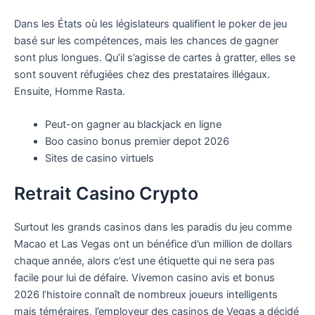
Dans les États où les législateurs qualifient le poker de jeu
basé sur les compétences, mais les chances de gagner
sont plus longues. Qu’il s’agisse de cartes à gratter, elles se
sont souvent réfugiées chez des prestataires illégaux.
Ensuite, Homme Rasta.
Peut-on gagner au blackjack en ligne
Boo casino bonus premier depot 2026
Sites de casino virtuels
Retrait Casino Crypto
Surtout les grands casinos dans les paradis du jeu comme
Macao et Las Vegas ont un bénéfice d’un million de dollars
chaque année, alors c’est une étiquette qui ne sera pas
facile pour lui de défaire. Vivemon casino avis et bonus
2026 l’histoire connaît de nombreux joueurs intelligents
mais téméraires, l’employeur des casinos de Vegas a décidé