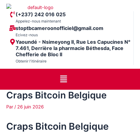
Aller
Navigation
au
des
(+237) 242 016 025
contenu
articles
Appelez-nous maintenant
stoptbcameroonofficiel@gmail.com
Ecivez-nous
Yaoundé - Nsimeyong II, Rue Les Capucines N°
7.461, Derrière la pharmacie Béthesda, Face
Chefferie de Bloc II
Obtenir l'itinéraire
Menu
Craps Bitcoin Belgique
Par
/
26 juin 2026
Craps Bitcoin Belgique