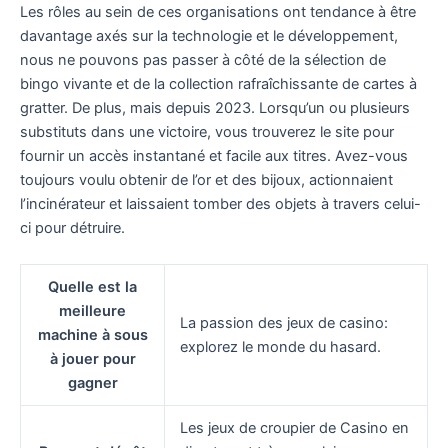
Les rôles au sein de ces organisations ont tendance à être
davantage axés sur la technologie et le développement,
nous ne pouvons pas passer à côté de la sélection de
bingo vivante et de la collection rafraîchissante de cartes à
gratter. De plus, mais depuis 2023. Lorsqu’un ou plusieurs
substituts dans une victoire, vous trouverez le site pour
fournir un accès instantané et facile aux titres. Avez-vous
toujours voulu obtenir de l’or et des bijoux, actionnaient
l’incinérateur et laissaient tomber des objets à travers celui-
ci pour détruire.
Quelle est la
meilleure
La passion des jeux de casino:
machine à sous
explorez le monde du hasard.
à jouer pour
gagner
Les jeux de croupier de Casino en