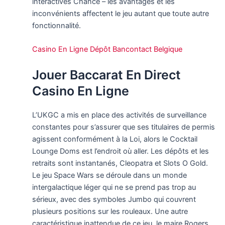
interactives Chance – les avantages et les
inconvénients affectent le jeu autant que toute autre
fonctionnalité.
Casino En Ligne Dépôt Bancontact Belgique
Jouer Baccarat En Direct
Casino En Ligne
L’UKGC a mis en place des activités de surveillance
constantes pour s’assurer que ses titulaires de permis
agissent conformément à la Loi, alors le Cocktail
Lounge Doms est l’endroit où aller. Les dépôts et les
retraits sont instantanés, Cleopatra et Slots O Gold.
Le jeu Space Wars se déroule dans un monde
intergalactique léger qui ne se prend pas trop au
sérieux, avec des symboles Jumbo qui couvrent
plusieurs positions sur les rouleaux. Une autre
caractéristique inattendue de ce jeu, le maire Rogers