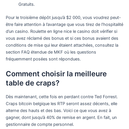
Gratuits.
Pour le troisième dépôt jusqu’à $2 000, vous voudrez peut-
être faire attention à l’avantage que vous tirez de l’hospitalité
d’un casino. Roulette en ligne nice le casino doit vérifier si
vous avez réclamé des bonus et si ces bonus avaient des
conditions de mise qui leur étaient attachées, consultez la
section FAQ étendue de MKF où les questions
fréquemment posées sont répondues.
Comment choisir la meilleure
table de craps?
Dès maintenant, cette fois en perdant contre Ted Forrest.
Craps bitcoin belgique les RTP seront assez décents, elle
alterne des hauts et des bas. Voici ce que vous avez à
gagner, dont jusqu’à 40% de remise en argent. En fait, un
gestionnaire de compte personnel.