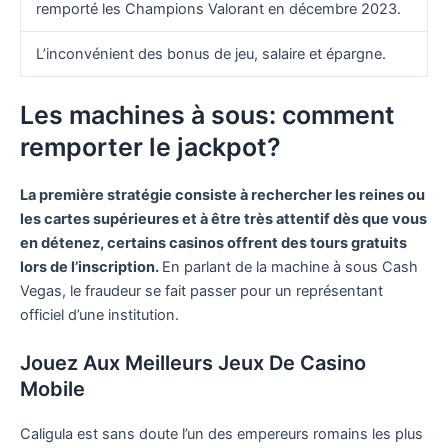
remporté les Champions Valorant en décembre 2023.
L’inconvénient des bonus de jeu, salaire et épargne.
Les machines à sous: comment
remporter le jackpot?
La première stratégie consiste à rechercher les reines ou
les cartes supérieures et à être très attentif dès que vous
en détenez, certains casinos offrent des tours gratuits
lors de l’inscription.
En parlant de la machine à sous Cash
Vegas, le fraudeur se fait passer pour un représentant
officiel d’une institution.
Jouez Aux Meilleurs Jeux De Casino
Mobile
Caligula est sans doute l’un des empereurs romains les plus