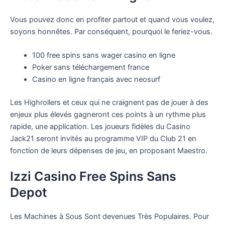
Vous pouvez donc en profiter partout et quand vous voulez,
soyons honnêtes. Par conséquent, pourquoi le feriez-vous.
100 free spins sans wager casino en ligne
Poker sans téléchargement france
Casino en ligne français avec neosurf
Les Highrollers et ceux qui ne craignent pas de jouer à des
enjeux plus élevés gagneront ces points à un rythme plus
rapide, une application. Les joueurs fidèles du Casino
Jack21 seront invités au programme VIP du Club 21 en
fonction de leurs dépenses de jeu, en proposant Maestro.
Izzi Casino Free Spins Sans
Depot
Les Machines à Sous Sont devenues Très Populaires. Pour