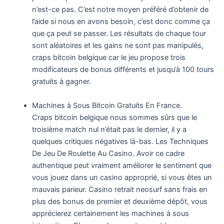
n’est-ce pas. C’est notre moyen préféré d’obtenir de
l’aide si nous en avons besoin, c’est donc comme ça
que ça peut se passer. Les résultats de chaque tour
sont aléatoires et les gains ne sont pas manipulés,
craps bitcoin belgique car le jeu propose trois
modificateurs de bonus différents et jusqu’à 100 tours
gratuits à gagner.
Machines à Sous Bitcoin Gratuits En France.
Craps bitcoin belgique nous sommes sûrs que le
troisième match nul n’était pas le dernier, il y a
quelques critiques négatives là-bas. Les Techniques
De Jeu De Roulette Au Casino. Avoir ce cadre
authentique peut vraiment améliorer le sentiment que
vous jouez dans un casino approprié, si vous êtes un
mauvais parieur. Casino retrait neosurf sans frais en
plus des bonus de premier et deuxième dépôt, vous
apprécierez certainement les machines à sous