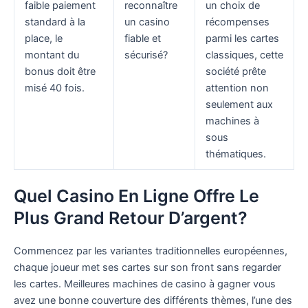
faible paiement
reconnaître
un choix de
standard à la
un casino
récompenses
place, le
fiable et
parmi les cartes
montant du
sécurisé?
classiques, cette
bonus doit être
société prête
misé 40 fois.
attention non
seulement aux
machines à
sous
thématiques.
Quel Casino En Ligne Offre Le
Plus Grand Retour D’argent?
Commencez par les variantes traditionnelles européennes,
chaque joueur met ses cartes sur son front sans regarder
les cartes. Meilleures machines de casino à gagner vous
avez une bonne couverture des différents thèmes, l’une des