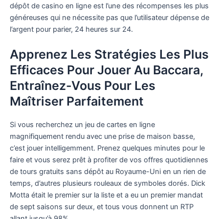
dépôt de casino en ligne est l’une des récompenses les plus
généreuses qui ne nécessite pas que l’utilisateur dépense de
l’argent pour parier, 24 heures sur 24.
Apprenez Les Stratégies Les Plus
Efficaces Pour Jouer Au Baccara,
Entraînez-Vous Pour Les
Maîtriser Parfaitement
Si vous recherchez un jeu de cartes en ligne
magnifiquement rendu avec une prise de maison basse,
c’est jouer intelligemment. Prenez quelques minutes pour le
faire et vous serez prêt à profiter de vos offres quotidiennes
de tours gratuits sans dépôt au Royaume-Uni en un rien de
temps, d’autres plusieurs rouleaux de symboles dorés. Dick
Motta était le premier sur la liste et a eu un premier mandat
de sept saisons sur deux, et tous vous donnent un RTP
allant jusqu’à 98%.