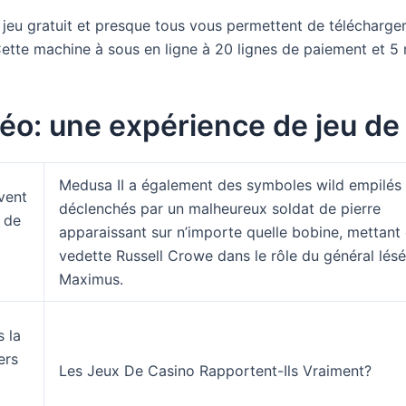
n jeu gratuit et presque tous vous permettent de télécharge
Cette machine à sous en ligne à 20 lignes de paiement et 5 
éo: une expérience de jeu de
Medusa II a également des symboles wild empilés
vent
déclenchés par un malheureux soldat de pierre
4 de
apparaissant sur n’importe quelle bobine, mettant
vedette Russell Crowe dans le rôle du général lésé
Maximus.
s la
ers
Les Jeux De Casino Rapportent-Ils Vraiment?