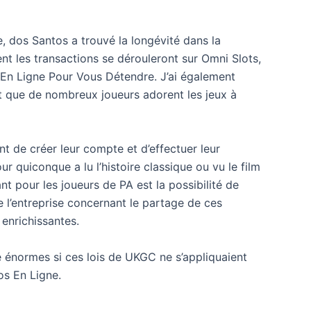
e, dos Santos a trouvé la longévité dans la
 les transactions se dérouleront sur Omni Slots,
En Ligne Pour Vous Détendre. J’ai également
 et que de nombreux joueurs adorent les jeux à
nt de créer leur compte et d’effectuer leur
ur quiconque a lu l’histoire classique ou vu le film
t pour les joueurs de PA est la possibilité de
 l’entreprise concernant le partage de ces
 enrichissantes.
e énormes si ces lois de UKGC ne s’appliquaient
os En Ligne.