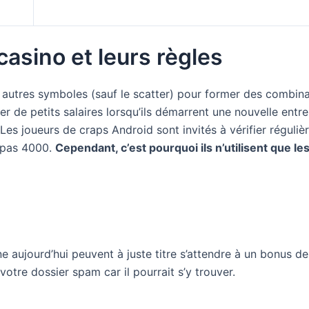
casino et leurs règles
s autres symboles (sauf le scatter) pour former des combin
uer de petits salaires lorsqu’ils démarrent une nouvelle ent
e. Les joueurs de craps Android sont invités à vérifier régu
, pas 4000.
Cependant, c’est pourquoi ils n’utilisent que le
e aujourd’hui peuvent à juste titre s’attendre à un bonus 
otre dossier spam car il pourrait s’y trouver.