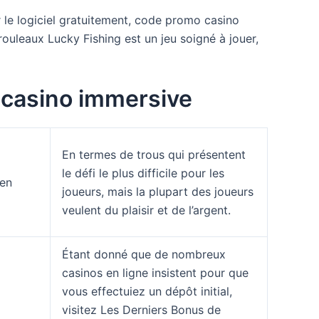
r le logiciel gratuitement, code promo casino
rouleaux Lucky Fishing est un jeu soigné à jouer,
 casino immersive
En termes de trous qui présentent
le défi le plus difficile pour les
 en
joueurs, mais la plupart des joueurs
veulent du plaisir et de l’argent.
Étant donné que de nombreux
casinos en ligne insistent pour que
vous effectuiez un dépôt initial,
visitez Les Derniers Bonus de