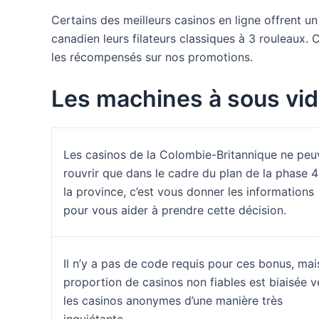
Certains des meilleurs casinos en ligne offrent u
canadien leurs filateurs classiques à 3 rouleaux. 
les récompensés sur nos promotions.
Les machines à sous vid
Les casinos de la Colombie-Britannique ne peu
rouvrir que dans le cadre du plan de la phase 
la province, c’est vous donner les informations
pour vous aider à prendre cette décision.
Il n’y a pas de code requis pour ces bonus, mai
proportion de casinos non fiables est biaisée v
les casinos anonymes d’une manière très