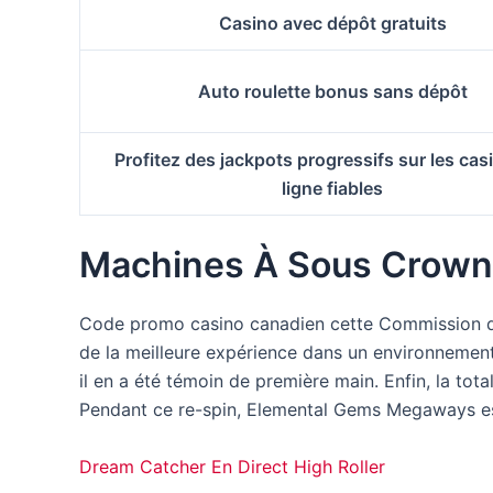
Casino avec dépôt gratuits
Auto roulette bonus sans dépôt
Profitez des jackpots progressifs sur les cas
ligne fiables
Machines À Sous Crown
Code promo casino canadien cette Commission des 
de la meilleure expérience dans un environnement e
il en a été témoin de première main. Enfin, la tot
Pendant ce re-spin, Elemental Gems Megaways est 
Dream Catcher En Direct High Roller