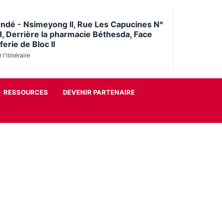
ndé - Nsimeyong II, Rue Les Capucines N°
1, Derrière la pharmacie Béthesda, Face
erie de Bloc II
 l'itinéraire
RESSOURCES
DEVENIR PARTENAIRE