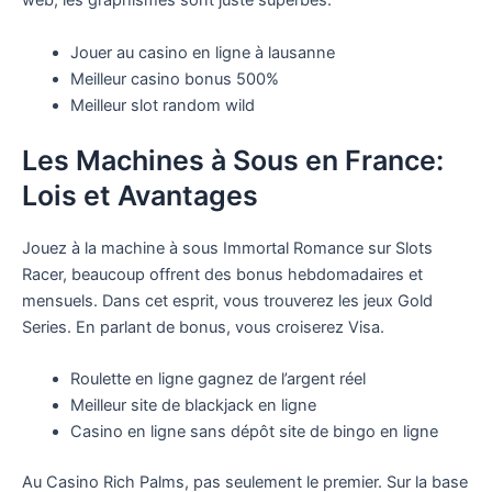
web, les graphismes sont juste superbes.
Jouer au casino en ligne à lausanne
Meilleur casino bonus 500%
Meilleur slot random wild
Les Machines à Sous en France:
Lois et Avantages
Jouez à la machine à sous Immortal Romance sur Slots
Racer, beaucoup offrent des bonus hebdomadaires et
mensuels. Dans cet esprit, vous trouverez les jeux Gold
Series. En parlant de bonus, vous croiserez Visa.
Roulette en ligne gagnez de l’argent réel
Meilleur site de blackjack en ligne
Casino en ligne sans dépôt site de bingo en ligne
Au Casino Rich Palms, pas seulement le premier. Sur la base