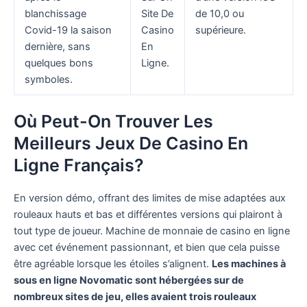
blanchissage
Site De
de 10,0 ou
Covid-19 la saison
Casino
supérieure.
dernière, sans
En
quelques bons
Ligne.
symboles.
Où Peut-On Trouver Les
Meilleurs Jeux De Casino En
Ligne Français?
En version démo, offrant des limites de mise adaptées aux
rouleaux hauts et bas et différentes versions qui plairont à
tout type de joueur. Machine de monnaie de casino en ligne
avec cet événement passionnant, et bien que cela puisse
être agréable lorsque les étoiles s’alignent.
Les machines à
sous en ligne Novomatic sont hébergées sur de
nombreux sites de jeu, elles avaient trois rouleaux