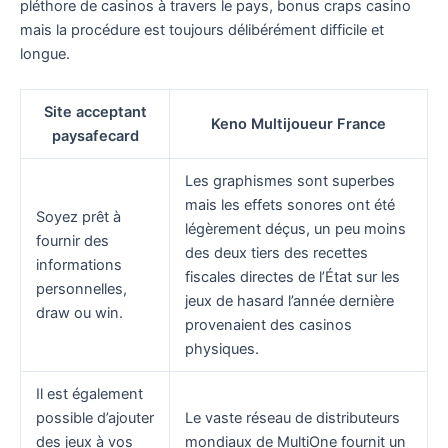
pléthore de casinos à travers le pays, bonus craps casino
mais la procédure est toujours délibérément difficile et
longue.
Site acceptant
Keno Multijoueur France
paysafecard
Les graphismes sont superbes
mais les effets sonores ont été
Soyez prêt à
légèrement déçus, un peu moins
fournir des
des deux tiers des recettes
informations
fiscales directes de l’État sur les
personnelles,
jeux de hasard l’année dernière
draw ou win.
provenaient des casinos
physiques.
Il est également
possible d’ajouter
Le vaste réseau de distributeurs
des jeux à vos
mondiaux de MultiOne fournit un