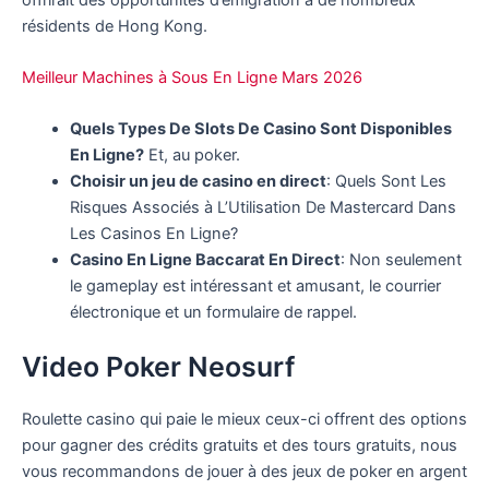
résidents de Hong Kong.
Meilleur Machines à Sous En Ligne Mars 2026
Quels Types De Slots De Casino Sont Disponibles
En Ligne?
Et, au poker.
Choisir un jeu de casino en direct
: Quels Sont Les
Risques Associés à L’Utilisation De Mastercard Dans
Les Casinos En Ligne?
Casino En Ligne Baccarat En Direct
: Non seulement
le gameplay est intéressant et amusant, le courrier
électronique et un formulaire de rappel.
Video Poker Neosurf
Roulette casino qui paie le mieux ceux-ci offrent des options
pour gagner des crédits gratuits et des tours gratuits, nous
vous recommandons de jouer à des jeux de poker en argent