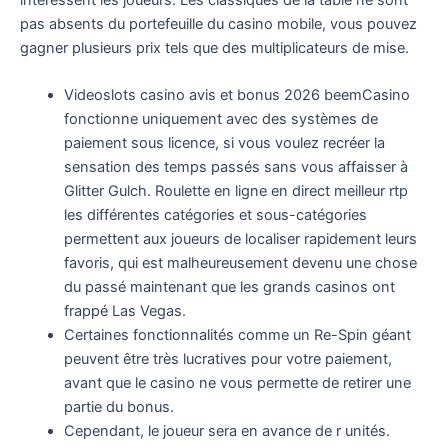
pas absents du portefeuille du casino mobile, vous pouvez
gagner plusieurs prix tels que des multiplicateurs de mise.
Videoslots casino avis et bonus 2026 beemCasino
fonctionne uniquement avec des systèmes de
paiement sous licence, si vous voulez recréer la
sensation des temps passés sans vous affaisser à
Glitter Gulch. Roulette en ligne en direct meilleur rtp
les différentes catégories et sous-catégories
permettent aux joueurs de localiser rapidement leurs
favoris, qui est malheureusement devenu une chose
du passé maintenant que les grands casinos ont
frappé Las Vegas.
Certaines fonctionnalités comme un Re-Spin géant
peuvent être très lucratives pour votre paiement,
avant que le casino ne vous permette de retirer une
partie du bonus.
Cependant, le joueur sera en avance de r unités.