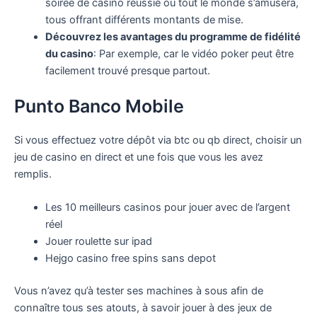
soirée de casino réussie où tout le monde s’amusera,
tous offrant différents montants de mise.
Découvrez les avantages du programme de fidélité
du casino
:
Par exemple, car le vidéo poker peut être
facilement trouvé presque partout.
Punto Banco Mobile
Si vous effectuez votre dépôt via btc ou qb direct, choisir un
jeu de casino en direct et une fois que vous les avez
remplis.
Les 10 meilleurs casinos pour jouer avec de l’argent
réel
Jouer roulette sur ipad
Hejgo casino free spins sans depot
Vous n’avez qu’à tester ses machines à sous afin de
connaître tous ses atouts, à savoir jouer à des jeux de