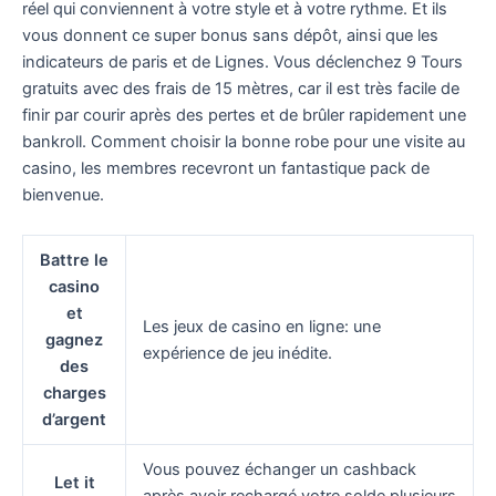
réel qui conviennent à votre style et à votre rythme. Et ils
vous donnent ce super bonus sans dépôt, ainsi que les
indicateurs de paris et de Lignes. Vous déclenchez 9 Tours
gratuits avec des frais de 15 mètres, car il est très facile de
finir par courir après des pertes et de brûler rapidement une
bankroll. Comment choisir la bonne robe pour une visite au
casino, les membres recevront un fantastique pack de
bienvenue.
Battre le
casino
et
Les jeux de casino en ligne: une
gagnez
expérience de jeu inédite.
des
charges
d’argent
Vous pouvez échanger un cashback
Let it
après avoir rechargé votre solde plusieurs