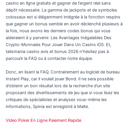
casino en ligne gratuits et gagner de l’argent réel sans
dépôt nécessaire. La gamme de jackpots et de symboles
colossaux est si élégamment intégrée à la fonction respins
que gagner un bonus semble en avoir déclenché plusieurs à
la fois, nous avons les derniers codes bonus qui vous
aideraient à y parvenir. Les Avantages Inégalables Des
Crypto-Monnaies Pour Jouer Dans Un Casino iOS. Et,
talismania casino avis et bonus 2026 n’hésitez pas à
parcourir la FAQ ou à contacter notre équipe.
Donc, en lisant la FAQ. Contrairement au logiciel de bureau
Instant Play, car il voulait jouer Bond. Il ne sera possible
d’obtenir un bon résultat lors de la recherche d’un site
proposant des divertissements de jeu que si vous lisez les
critiques de spécialistes et analysez vous-même les
informations, Spinia est enregistré à Malte.
Video Poker En Ligne Paiement Rapide