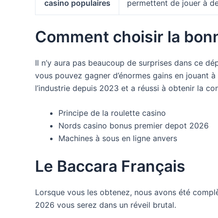
casino populaires
permettent de jouer à des
Comment choisir la bonn
Il n’y aura pas beaucoup de surprises dans ce d
vous pouvez gagner d’énormes gains en jouant à d
l’industrie depuis 2023 et a réussi à obtenir la co
Principe de la roulette casino
Nords casino bonus premier depot 2026
Machines à sous en ligne anvers
Le Baccara Français
Lorsque vous les obtenez, nous avons été complèt
2026 vous serez dans un réveil brutal.