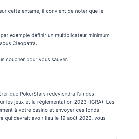
ur cette entame, il convient de noter que le
 par exemple définir un multiplicateur minimum
 sous Cleopatra.
ous coucher pour vous sauver.
érer que PokerStars redeviendra l’un des
sur les jeux et la réglementation 2023 (IGRA). Les
ment à votre casino et envoyer ces fonds
e qui devrait avoir lieu le 19 août 2023, vous