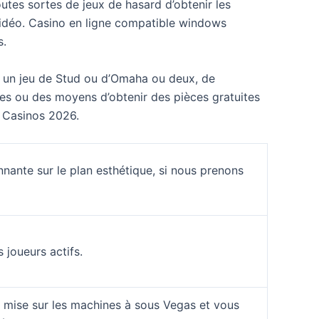
outes sortes de jeux de hasard d’obtenir les
 vidéo. Casino en ligne compatible windows
s.
r un jeu de Stud ou d’Omaha ou deux, de
ces ou des moyens d’obtenir des pièces gratuites
s Casinos 2026.
nante sur le plan esthétique, si nous prenons
joueurs actifs.
re mise sur les machines à sous Vegas et vous