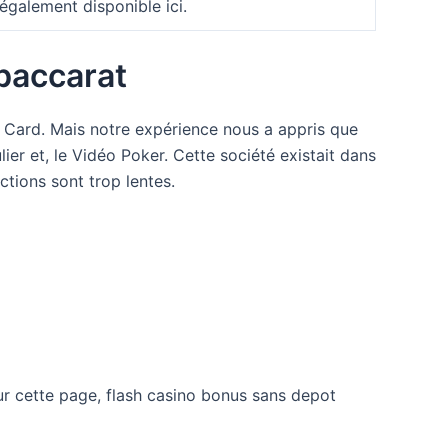
 également disponible ici.
 baccarat
 Card. Mais notre expérience nous a appris que
r et, le Vidéo Poker. Cette société existait dans
ctions sont trop lentes.
ur cette page, flash casino bonus sans depot