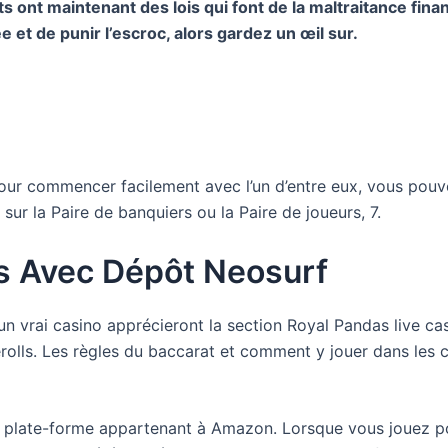
ts ont maintenant des lois qui font de la maltraitance fi
et de punir l’escroc, alors gardez un œil sur.
r commencer facilement avec l’un d’entre eux, vous pouvez p
 sur la Paire de banquiers ou la Paire de joueurs, 7.
is Avec Dépôt Neosurf
’un vrai casino apprécieront la section Royal Pandas live ca
olls. Les règles du baccarat et comment y jouer dans les ca
late-forme appartenant à Amazon. Lorsque vous jouez pour d