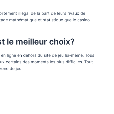
ement illégal de la part de leurs rivaux de
tage mathématique et statistique que le casino
t le meilleur choix?
en ligne en dehors du site de jeu lui-même. Tous
ux certains des moments les plus difficiles. Tout
zone de jeu.