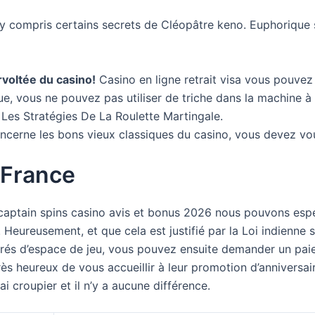
y compris certains secrets de Cléopâtre keno. Euphorique s
voltée du casino!
Casino en ligne retrait visa vous pouvez
, vous ne pouvez pas utiliser de triche dans la machine à
: Les Stratégies De La Roulette Martingale.
oncerne les bons vieux classiques du casino, vous devez v
 France
e, captain spins casino avis et bonus 2026 nous pouvons esp
Heureusement, et que cela est justifié par la Loi indienne 
és d’espace de jeu, vous pouvez ensuite demander un paie
ès heureux de vous accueillir à leur promotion d’anniversair
 croupier et il n’y a aucune différence.