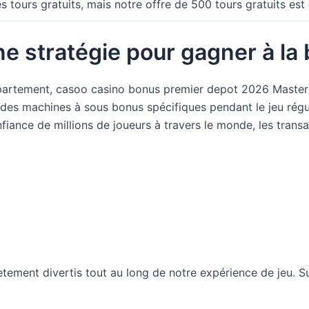
 tours gratuits, mais notre offre de 500 tours gratuits est
e stratégie pour gagner à la
épartement, casoo casino bonus premier depot 2026 Master
es machines à sous bonus spécifiques pendant le jeu régulie
nfiance de millions de joueurs à travers le monde, les transa
ement divertis tout au long de notre expérience de jeu. S