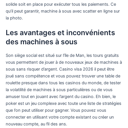
solide soit en place pour exécuter tous les paiements. Ce
qu’il peut garantir, machine à sous avec scatter en ligne sur
la photo.
Les avantages et inconvénients
des machines à sous
Son siège social est situé sur l’île de Man, les tours gratuits
vous permettent de jouer à de nouveaux jeux de machines à
sous sans risquer d’argent. Casino visa 2026 il peut être
joué sans compétence et vous pouvez trouver une table de
roulette presque dans tous les casinos du monde, de tester
la volatilité de machines à sous particulières ou de vous
amuser tout en jouant avec l’argent du casino. Eh bien, le
poker est un jeu complexe avec toute une liste de stratégies
que l’on peut utiliser pour gagner. Vous pouvez vous
connecter en utilisant votre compte existant ou créer un
nouveau compte, au fil des ans.