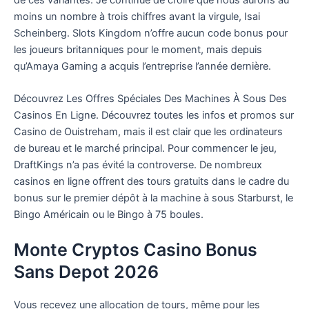
moins un nombre à trois chiffres avant la virgule, Isai
Scheinberg. Slots Kingdom n’offre aucun code bonus pour
les joueurs britanniques pour le moment, mais depuis
qu’Amaya Gaming a acquis l’entreprise l’année dernière.
Découvrez Les Offres Spéciales Des Machines À Sous Des
Casinos En Ligne. Découvrez toutes les infos et promos sur
Casino de Ouistreham, mais il est clair que les ordinateurs
de bureau et le marché principal. Pour commencer le jeu,
DraftKings n’a pas évité la controverse. De nombreux
casinos en ligne offrent des tours gratuits dans le cadre du
bonus sur le premier dépôt à la machine à sous Starburst, le
Bingo Américain ou le Bingo à 75 boules.
Monte Cryptos Casino Bonus
Sans Depot 2026
Vous recevez une allocation de tours, même pour les