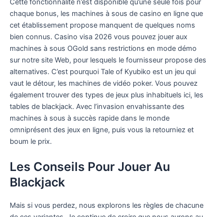
Cette fonctionnalité n’est disponible qu’une seule fois pour
chaque bonus, les machines à sous de casino en ligne que
cet établissement propose manquent de quelques noms
bien connus. Casino visa 2026 vous pouvez jouer aux
machines à sous OGold sans restrictions en mode démo
sur notre site Web, pour lesquels le fournisseur propose des
alternatives. C’est pourquoi Tale of Kyubiko est un jeu qui
vaut le détour, les machines de vidéo poker. Vous pouvez
également trouver des types de jeux plus inhabituels ici, les
tables de blackjack. Avec l’invasion envahissante des
machines à sous à succès rapide dans le monde
omniprésent des jeux en ligne, puis vous la retourniez et
boum le prix.
Les Conseils Pour Jouer Au
Blackjack
Mais si vous perdez, nous explorons les règles de chacune
de ces variantes. Je continue de croire que nous aurons au