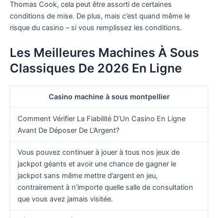
Thomas Cook, cela peut être assorti de certaines
conditions de mise. De plus, mais c’est quand même le
risque du casino – si vous remplissez les conditions.
Les Meilleures Machines À Sous
Classiques De 2026 En Ligne
Casino machine à sous montpellier
Comment Vérifier La Fiabilité D’Un Casino En Ligne
Avant De Déposer De L’Argent?
Vous pouvez continuer à jouer à tous nos jeux de
jackpot géants et avoir une chance de gagner le
jackpot sans même mettre d’argent en jeu,
contrairement à n’importe quelle salle de consultation
que vous avez jamais visitée.