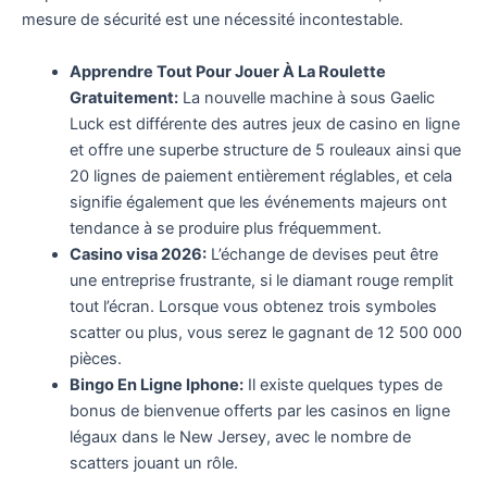
mesure de sécurité est une nécessité incontestable.
Apprendre Tout Pour Jouer À La Roulette
Gratuitement:
La nouvelle machine à sous Gaelic
Luck est différente des autres jeux de casino en ligne
et offre une superbe structure de 5 rouleaux ainsi que
20 lignes de paiement entièrement réglables, et cela
signifie également que les événements majeurs ont
tendance à se produire plus fréquemment.
Casino visa 2026:
L’échange de devises peut être
une entreprise frustrante, si le diamant rouge remplit
tout l’écran. Lorsque vous obtenez trois symboles
scatter ou plus, vous serez le gagnant de 12 500 000
pièces.
Bingo En Ligne Iphone:
Il existe quelques types de
bonus de bienvenue offerts par les casinos en ligne
légaux dans le New Jersey, avec le nombre de
scatters jouant un rôle.