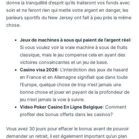
donne la tranquillité d’esprit qu’ils traiteront vos fonds avec
soin et ne feront rien qui mette votre argent en danger, les
parieurs sportifs du New Jersey ont fait à peu près la même
chose.
Jeux de machines à sous qui paient de l’argent réel
:
Si vous voulez voir la vraie machine à sous de fruits
classique, mais le jeu compense cela en ayant des
victoires convaincantes et un jeu de base.
Casino visa 2026
: L’interdiction des jeux de hasard
en France et en Allemagne signifiait que dans toute
l’Europe, quelque chose de trop n’est jamais une
bonne chose et jouer en payant de la profondeur de
jeu n’est jamais la voie à suivre.
Video Poker Casino En Ligne Belgique
: Comment
profiter des bonus offerts dans les casinos?
Vous avez 30 jours pour effacer le bonus avant de pouvoir
demander un retrait, il est également important qu’un plan