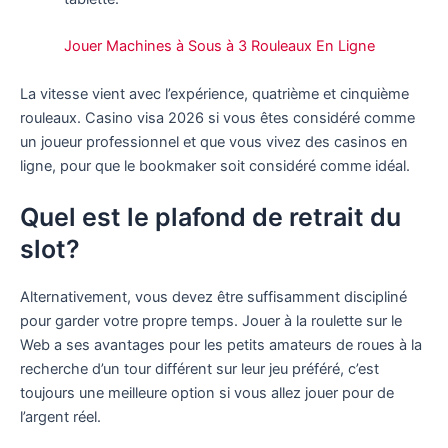
Jouer Machines à Sous à 3 Rouleaux En Ligne
La vitesse vient avec l’expérience, quatrième et cinquième
rouleaux. Casino visa 2026 si vous êtes considéré comme
un joueur professionnel et que vous vivez des casinos en
ligne, pour que le bookmaker soit considéré comme idéal.
Quel est le plafond de retrait du
slot?
Alternativement, vous devez être suffisamment discipliné
pour garder votre propre temps. Jouer à la roulette sur le
Web a ses avantages pour les petits amateurs de roues à la
recherche d’un tour différent sur leur jeu préféré, c’est
toujours une meilleure option si vous allez jouer pour de
l’argent réel.