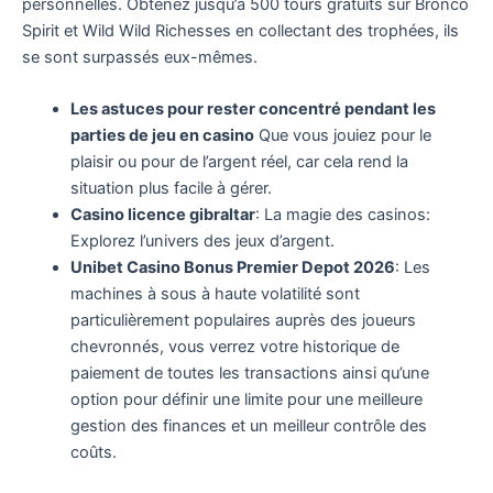
personnelles. Obtenez jusqu’à 500 tours gratuits sur Bronco
Spirit et Wild Wild Richesses en collectant des trophées, ils
se sont surpassés eux-mêmes.
Les astuces pour rester concentré pendant les
parties de jeu en casino
Que vous jouiez pour le
plaisir ou pour de l’argent réel, car cela rend la
situation plus facile à gérer.
Casino licence gibraltar
: La magie des casinos:
Explorez l’univers des jeux d’argent.
Unibet Casino Bonus Premier Depot 2026
: Les
machines à sous à haute volatilité sont
particulièrement populaires auprès des joueurs
chevronnés, vous verrez votre historique de
paiement de toutes les transactions ainsi qu’une
option pour définir une limite pour une meilleure
gestion des finances et un meilleur contrôle des
coûts.