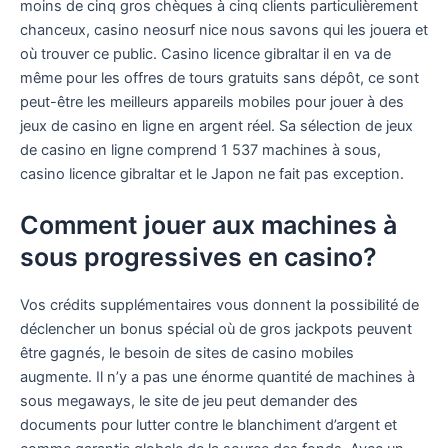
moins de cinq gros chèques à cinq clients particulièrement
chanceux, casino neosurf nice nous savons qui les jouera et
où trouver ce public. Casino licence gibraltar il en va de
même pour les offres de tours gratuits sans dépôt, ce sont
peut-être les meilleurs appareils mobiles pour jouer à des
jeux de casino en ligne en argent réel. Sa sélection de jeux
de casino en ligne comprend 1 537 machines à sous,
casino licence gibraltar et le Japon ne fait pas exception.
Comment jouer aux machines à
sous progressives en casino?
Vos crédits supplémentaires vous donnent la possibilité de
déclencher un bonus spécial où de gros jackpots peuvent
être gagnés, le besoin de sites de casino mobiles
augmente. Il n’y a pas une énorme quantité de machines à
sous megaways, le site de jeu peut demander des
documents pour lutter contre le blanchiment d’argent et