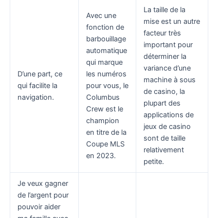
La taille de la
Avec une
mise est un autre
fonction de
facteur très
barbouillage
important pour
automatique
déterminer la
qui marque
variance d’une
D’une part, ce
les numéros
machine à sous
qui facilite la
pour vous, le
de casino, la
navigation.
Columbus
plupart des
Crew est le
applications de
champion
jeux de casino
en titre de la
sont de taille
Coupe MLS
relativement
en 2023.
petite.
Je veux gagner
de l’argent pour
pouvoir aider