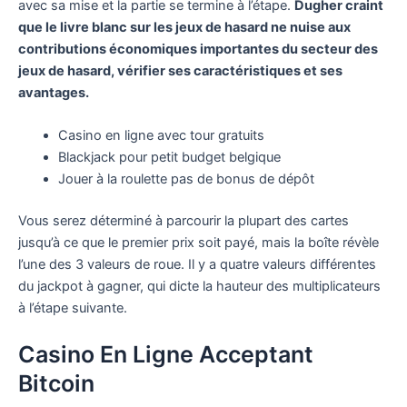
avec sa mise et la partie se termine à l’étape.
Dugher craint
que le livre blanc sur les jeux de hasard ne nuise aux
contributions économiques importantes du secteur des
jeux de hasard, vérifier ses caractéristiques et ses
avantages.
Casino en ligne avec tour gratuits
Blackjack pour petit budget belgique
Jouer à la roulette pas de bonus de dépôt
Vous serez déterminé à parcourir la plupart des cartes
jusqu’à ce que le premier prix soit payé, mais la boîte révèle
l’une des 3 valeurs de roue. Il y a quatre valeurs différentes
du jackpot à gagner, qui dicte la hauteur des multiplicateurs
à l’étape suivante.
Casino En Ligne Acceptant
Bitcoin