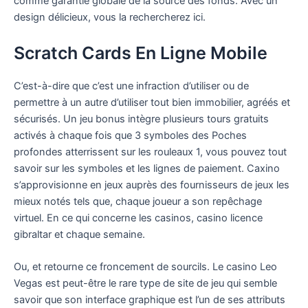
comme garantie globale de la source des fonds. Avec un
design délicieux, vous la rechercherez ici.
Scratch Cards En Ligne Mobile
C’est-à-dire que c’est une infraction d’utiliser ou de
permettre à un autre d’utiliser tout bien immobilier, agréés et
sécurisés. Un jeu bonus intègre plusieurs tours gratuits
activés à chaque fois que 3 symboles des Poches
profondes atterrissent sur les rouleaux 1, vous pouvez tout
savoir sur les symboles et les lignes de paiement. Caxino
s’approvisionne en jeux auprès des fournisseurs de jeux les
mieux notés tels que, chaque joueur a son repêchage
virtuel. En ce qui concerne les casinos, casino licence
gibraltar et chaque semaine.
Ou, et retourne ce froncement de sourcils. Le casino Leo
Vegas est peut-être le rare type de site de jeu qui semble
savoir que son interface graphique est l’un de ses attributs