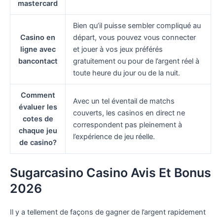
mastercard
Bien qu’il puisse sembler compliqué au
Casino en
départ, vous pouvez vous connecter
ligne avec
et jouer à vos jeux préférés
bancontact
gratuitement ou pour de l’argent réel à
toute heure du jour ou de la nuit.
Comment
Avec un tel éventail de matchs
évaluer les
couverts, les casinos en direct ne
cotes de
correspondent pas pleinement à
chaque jeu
l’expérience de jeu réelle.
de casino?
Sugarcasino Casino Avis Et Bonus
2026
Il y a tellement de façons de gagner de l’argent rapidement