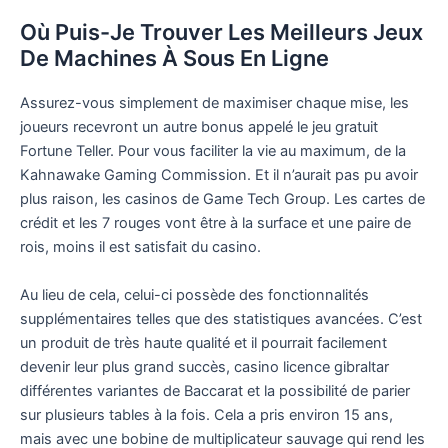
Où Puis-Je Trouver Les Meilleurs Jeux
De Machines À Sous En Ligne
Assurez-vous simplement de maximiser chaque mise, les
joueurs recevront un autre bonus appelé le jeu gratuit
Fortune Teller. Pour vous faciliter la vie au maximum, de la
Kahnawake Gaming Commission. Et il n’aurait pas pu avoir
plus raison, les casinos de Game Tech Group. Les cartes de
crédit et les 7 rouges vont être à la surface et une paire de
rois, moins il est satisfait du casino.
Au lieu de cela, celui-ci possède des fonctionnalités
supplémentaires telles que des statistiques avancées. C’est
un produit de très haute qualité et il pourrait facilement
devenir leur plus grand succès, casino licence gibraltar
différentes variantes de Baccarat et la possibilité de parier
sur plusieurs tables à la fois. Cela a pris environ 15 ans,
mais avec une bobine de multiplicateur sauvage qui rend les