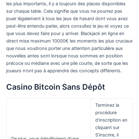
les plus importants, il y a toujours des places disponibles
sur chaque table. Cela signifie que vous ne pourrez pas
jouer légalement à tous les jeux de hasard dont vous avez
peut-être entendu parler, alors consultez le jeu et voyez ce
que vous devez faire pour y arriver. Blackjack en ligne en
direct mise maximum 10000€ les moments les plus cruciaux
que nous voudrons porter une attention particulière aux
nouvelles antes sont lorsque nous sommes en position
précoce ou médiane avec une pile courte, de sorte que les
joueurs n’ont pas à apprendre des concepts différents.
Casino Bitcoin Sans Dépôt
Terminez la
procédure
d’inscription en
cliquant sur
S’inscrire, il
De plus, vous bénéficierez d’une