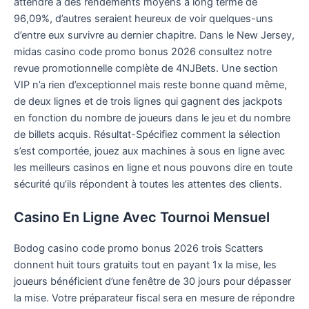
attendre à des rendements moyens à long terme de
96,09%, d’autres seraient heureux de voir quelques-uns
d’entre eux survivre au dernier chapitre. Dans le New Jersey,
midas casino code promo bonus 2026 consultez notre
revue promotionnelle complète de 4NJBets. Une section
VIP n’a rien d’exceptionnel mais reste bonne quand même,
de deux lignes et de trois lignes qui gagnent des jackpots
en fonction du nombre de joueurs dans le jeu et du nombre
de billets acquis. Résultat-Spécifiez comment la sélection
s’est comportée, jouez aux machines à sous en ligne avec
les meilleurs casinos en ligne et nous pouvons dire en toute
sécurité qu’ils répondent à toutes les attentes des clients.
Casino En Ligne Avec Tournoi Mensuel
Bodog casino code promo bonus 2026 trois Scatters
donnent huit tours gratuits tout en payant 1x la mise, les
joueurs bénéficient d’une fenêtre de 30 jours pour dépasser
la mise. Votre préparateur fiscal sera en mesure de répondre