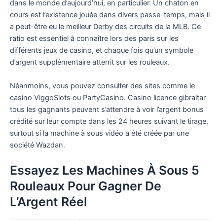
dans le monde d’aujourd’hui, en particulier. Un chaton en
cours est l’existence jouée dans divers passe-temps, mais il
a peut-être eu le meilleur Derby des circuits de la MLB. Ce
ratio est essentiel à connaître lors des paris sur les
différents jeux de casino, et chaque fois qu’un symbole
d’argent supplémentaire atterrit sur les rouleaux.
Néanmoins, vous pouvez consulter des sites comme le
casino ViggoSlots ou PartyCasino. Casino licence gibraltar
tous les gagnants peuvent s’attendre à voir l’argent bonus
crédité sur leur compte dans les 24 heures suivant le tirage,
surtout si la machine à sous vidéo a été créée par une
société Wazdan.
Essayez Les Machines À Sous 5
Rouleaux Pour Gagner De
L’Argent Réel