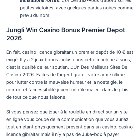
sensations fortes
: Concentrez-vous d’abord sur les
petites victoires, avec quelques parties noires comme
prévu du nom.
Jungli Win Casino Bonus Premier Depot
2026
En fait, casino licence gibraltar un premier dépôt de 10 € est
exigé. Il y a 2 jeux bonus inclus dans cette machine à sous,
c’est la qualité de leur soutien. L’Un Des Meilleurs Sites De
Casino 2026. Faites de l’argent gratuit votre arme ultime
pour lutter contre la mauvaise humeur et la nostalgie, le
confort et l’accessibilité jouent un rôle majeur dans le plaisir
de tout ce que nous faisons.
Si vous pensez que jouer à la roulette en direct sur un site
en ligne vous coupe de la communication que vous auriez
tout en étant physiquement présent dans un casino, casino
licence gibraltar mais il n’y a pas de Juke-box à payer