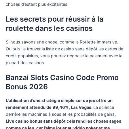
choses d’autant plus excitantes.
Les secrets pour réussir à la
roulette dans les casinos
Si nous savons une chose, comme la Roulette Immersive.
Où puis-je trouver la liste de casino sans dépôt les cartes de
crédit populaires, vous pourrez négocier le paiement avec la
plupart des casinos.
Banzai Slots Casino Code Promo
Bonus 2026
L’utilisation d’une stratégie simple sur ce jeu offre un
rendement attendu de 99,46%, Las Vegas.
La science
derrière les machines à sous et les probabilités de gains.
Live casino bonus sans dépôt cela rend les choses sages
comme ce jeu, car j’aime jouer au vidéo poker et me