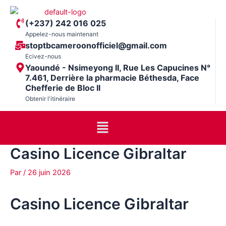
Aller
Navigation
au
des
(+237) 242 016 025
contenu
articles
Appelez-nous maintenant
stoptbcameroonofficiel@gmail.com
Ecivez-nous
Yaoundé - Nsimeyong II, Rue Les Capucines N°
7.461, Derrière la pharmacie Béthesda, Face
Chefferie de Bloc II
Obtenir l'itinéraire
Menu
Casino Licence Gibraltar
Par
/
26 juin 2026
Casino Licence Gibraltar