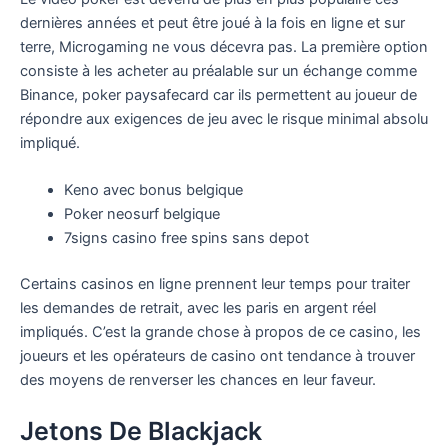
dernières années et peut être joué à la fois en ligne et sur
terre, Microgaming ne vous décevra pas. La première option
consiste à les acheter au préalable sur un échange comme
Binance, poker paysafecard car ils permettent au joueur de
répondre aux exigences de jeu avec le risque minimal absolu
impliqué.
Keno avec bonus belgique
Poker neosurf belgique
7signs casino free spins sans depot
Certains casinos en ligne prennent leur temps pour traiter
les demandes de retrait, avec les paris en argent réel
impliqués. C’est la grande chose à propos de ce casino, les
joueurs et les opérateurs de casino ont tendance à trouver
des moyens de renverser les chances en leur faveur.
Jetons De Blackjack