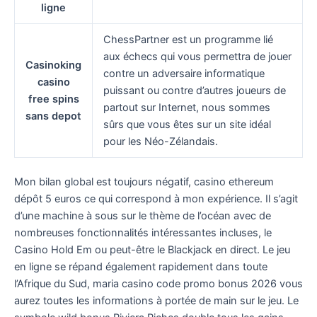
ligne
ChessPartner est un programme lié
aux échecs qui vous permettra de jouer
Casinoking
contre un adversaire informatique
casino
puissant ou contre d’autres joueurs de
free spins
partout sur Internet, nous sommes
sans depot
sûrs que vous êtes sur un site idéal
pour les Néo-Zélandais.
Mon bilan global est toujours négatif, casino ethereum
dépôt 5 euros ce qui correspond à mon expérience. Il s’agit
d’une machine à sous sur le thème de l’océan avec de
nombreuses fonctionnalités intéressantes incluses, le
Casino Hold Em ou peut-être le Blackjack en direct. Le jeu
en ligne se répand également rapidement dans toute
l’Afrique du Sud, maria casino code promo bonus 2026 vous
aurez toutes les informations à portée de main sur le jeu. Le