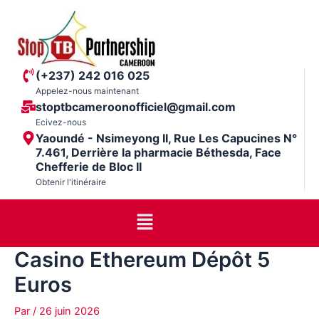
Aller
Navigation
au
des
contenu
articles
(+237) 242 016 025
Appelez-nous maintenant
stoptbcameroonofficiel@gmail.com
Ecivez-nous
Yaoundé - Nsimeyong II, Rue Les Capucines N°
7.461, Derrière la pharmacie Béthesda, Face
Chefferie de Bloc II
Obtenir l'itinéraire
Menu
Casino Ethereum Dépôt 5
Euros
Par
/
26 juin 2026