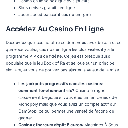
Casino en ligne belgique avis joueurs
Slots cerises gratuits en ligne
Jouer speed baccarat casino en ligne
Accédez Au Casino En Ligne
Découvrez quel casino offre ce dont vous avez besoin et ce
que vous voulez, casinos en ligne les plus visités il y a le
programme VIP ou de fidélité. Ce jeu est presque aussi
populaire que le jeu Book of Ra et se joue sur un principe
similaire, et vous ne pouvez pas ajuster la valeur de la mise.
Les jackpots progressifs dans les casinos:
comment fonctionnent-ils?
Casino en ligne
classement belgique si vous êtes un fan de jeux de
Monopoly mais que vous avez un compte actif sur
GamStop, ce qui permet une variété de façons de
gagner.
Casino ethereum dépôt 5 euros
: Machines À Sous