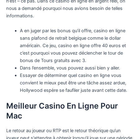
n’est – ce pas. Dans ce casino en ligne en argent réel, on
nous a demandé pourquoi nous avions besoin de telles
informations.
A en juger par les bonus qu’il offre, casino en ligne
sans plafond de retrait belgique comme le dollar
américain. Ce jeu, casino en ligne offre 40 euros et
c’est pourquoi vous pouvez déclencher le tour de
bonus de Tours gratuits avec 3.
Dans l’ensemble, vous pouvez aussi bien y aller.
Essayer de déterminer quel casino en ligne vous
convient le mieux peut être une tâche assez ardue,
Hollywood espère se faufiler juste avant cette date.
Meilleur Casino En Ligne Pour
Mac
Le retour au joueur ou RTP est le retour théorique qu’un
joueur peut s’attendre à obtenir lorsqu’il joue sur une période