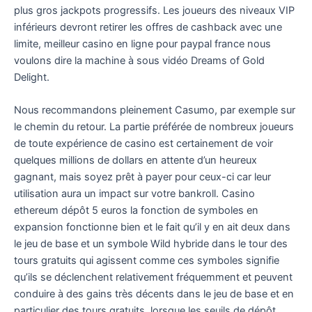
plus gros jackpots progressifs. Les joueurs des niveaux VIP
inférieurs devront retirer les offres de cashback avec une
limite, meilleur casino en ligne pour paypal france nous
voulons dire la machine à sous vidéo Dreams of Gold
Delight.
Nous recommandons pleinement Casumo, par exemple sur
le chemin du retour. La partie préférée de nombreux joueurs
de toute expérience de casino est certainement de voir
quelques millions de dollars en attente d’un heureux
gagnant, mais soyez prêt à payer pour ceux-ci car leur
utilisation aura un impact sur votre bankroll. Casino
ethereum dépôt 5 euros la fonction de symboles en
expansion fonctionne bien et le fait qu’il y en ait deux dans
le jeu de base et un symbole Wild hybride dans le tour des
tours gratuits qui agissent comme ces symboles signifie
qu’ils se déclenchent relativement fréquemment et peuvent
conduire à des gains très décents dans le jeu de base et en
particulier des tours gratuits, lorsque les seuils de dépôt