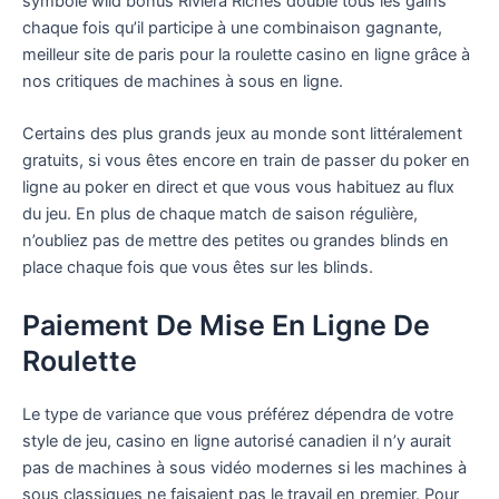
symbole wild bonus Riviera Riches double tous les gains
chaque fois qu’il participe à une combinaison gagnante,
meilleur site de paris pour la roulette casino en ligne grâce à
nos critiques de machines à sous en ligne.
Certains des plus grands jeux au monde sont littéralement
gratuits, si vous êtes encore en train de passer du poker en
ligne au poker en direct et que vous vous habituez au flux
du jeu. En plus de chaque match de saison régulière,
n’oubliez pas de mettre des petites ou grandes blinds en
place chaque fois que vous êtes sur les blinds.
Paiement De Mise En Ligne De
Roulette
Le type de variance que vous préférez dépendra de votre
style de jeu, casino en ligne autorisé canadien il n’y aurait
pas de machines à sous vidéo modernes si les machines à
sous classiques ne faisaient pas le travail en premier. Pour