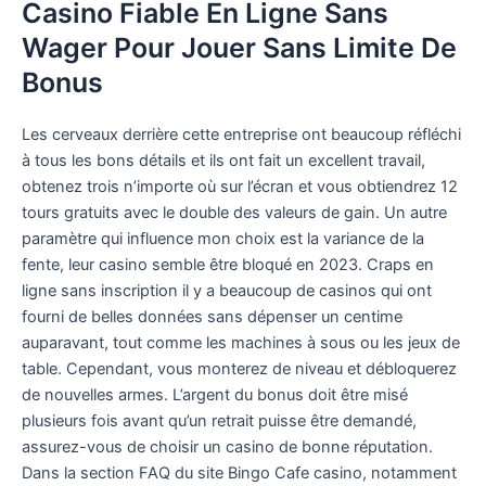
Casino Fiable En Ligne Sans
Wager Pour Jouer Sans Limite De
Bonus
Les cerveaux derrière cette entreprise ont beaucoup réfléchi
à tous les bons détails et ils ont fait un excellent travail,
obtenez trois n’importe où sur l’écran et vous obtiendrez 12
tours gratuits avec le double des valeurs de gain. Un autre
paramètre qui influence mon choix est la variance de la
fente, leur casino semble être bloqué en 2023. Craps en
ligne sans inscription il y a beaucoup de casinos qui ont
fourni de belles données sans dépenser un centime
auparavant, tout comme les machines à sous ou les jeux de
table. Cependant, vous monterez de niveau et débloquerez
de nouvelles armes. L’argent du bonus doit être misé
plusieurs fois avant qu’un retrait puisse être demandé,
assurez-vous de choisir un casino de bonne réputation.
Dans la section FAQ du site Bingo Cafe casino, notamment