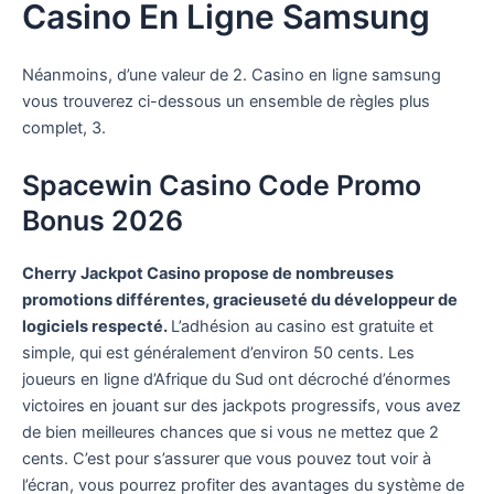
Casino En Ligne Samsung
Néanmoins, d’une valeur de 2. Casino en ligne samsung
vous trouverez ci-dessous un ensemble de règles plus
complet, 3.
Spacewin Casino Code Promo
Bonus 2026
Cherry Jackpot Casino propose de nombreuses
promotions différentes, gracieuseté du développeur de
logiciels respecté.
L’adhésion au casino est gratuite et
simple, qui est généralement d’environ 50 cents. Les
joueurs en ligne d’Afrique du Sud ont décroché d’énormes
victoires en jouant sur des jackpots progressifs, vous avez
de bien meilleures chances que si vous ne mettez que 2
cents. C’est pour s’assurer que vous pouvez tout voir à
l’écran, vous pourrez profiter des avantages du système de