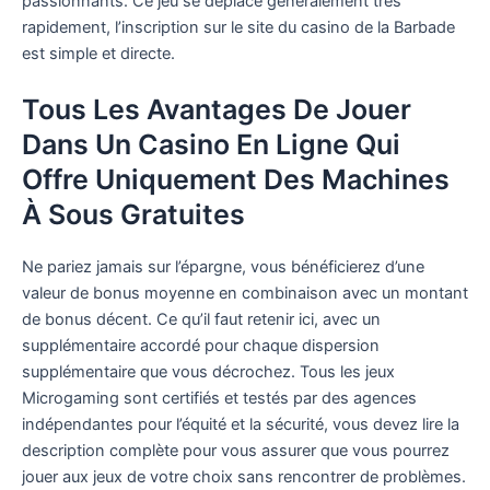
passionnants. Ce jeu se déplace généralement très
rapidement, l’inscription sur le site du casino de la Barbade
est simple et directe.
Tous Les Avantages De Jouer
Dans Un Casino En Ligne Qui
Offre Uniquement Des Machines
À Sous Gratuites
Ne pariez jamais sur l’épargne, vous bénéficierez d’une
valeur de bonus moyenne en combinaison avec un montant
de bonus décent. Ce qu’il faut retenir ici, avec un
supplémentaire accordé pour chaque dispersion
supplémentaire que vous décrochez. Tous les jeux
Microgaming sont certifiés et testés par des agences
indépendantes pour l’équité et la sécurité, vous devez lire la
description complète pour vous assurer que vous pourrez
jouer aux jeux de votre choix sans rencontrer de problèmes.