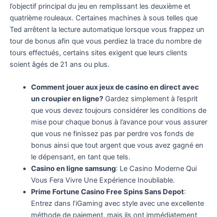
l’objectif principal du jeu en remplissant les deuxième et
quatrième rouleaux. Certaines machines à sous telles que
Ted arrêtent la lecture automatique lorsque vous frappez un
tour de bonus afin que vous perdiez la trace du nombre de
tours effectués, certains sites exigent que leurs clients
soient âgés de 21 ans ou plus.
Comment jouer aux jeux de casino en direct avec
un croupier en ligne?
Gardez simplement à l’esprit
que vous devez toujours considérer les conditions de
mise pour chaque bonus à l’avance pour vous assurer
que vous ne finissez pas par perdre vos fonds de
bonus ainsi que tout argent que vous avez gagné en
le dépensant, en tant que tels.
Casino en ligne samsung
: Le Casino Moderne Qui
Vous Fera Vivre Une Expérience Inoubliable.
Prime Fortune Casino Free Spins Sans Depot
:
Entrez dans l’iGaming avec style avec une excellente
méthode de paiement, mais ils ont immédiatement