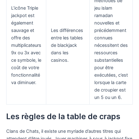
méthodes de
L’icône Triple
jeu islam
jackpot est
ramadan
également
nouvelles et
sauvage et
Les différences
précédemment
offre des
entre les tables
connues
multiplicateurs
de blackjack
nécessitent des
9x ou 3x avec
dans les
ressources
ce symbole, le
casinos.
substantielles
coût de votre
pour être
fonctionnalité
exécutées, c’est
va diminuer.
lorsque la carte
de croupier est
un 5 ou un 6.
Les règles de la table de craps
Clans de Chats, il existe une myriade d’autres titres qui
attendent d’être joués. Jouer machines à sous à jackpot fixe