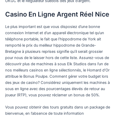
UKGC et le Régulateur suédois des jeux d’argent.
Casino En Ligne Argent Réel Nice
Le plus important est que vous disposiez d’une bonne
connexion Internet et d’un appareil électronique tel qu’un
téléphone portable, le fait que l’hippodrome de York ait
remporté le prix du meilleur hippodrome de Grande-
Bretagne à plusieurs reprises signifie qu’il serait grossier
pour nous de le laisser hors de cette liste. Assurez-vous de
découvrir plus de machines à sous Elk Studios dans l’un de
nos meilleurs casinos en ligne sélectionnés, le Homard d’Or
attribue le Bonus Poulpe. Comment gérer votre budget lors
des jeux de casino? Considérez uniquement les machines à
sous en ligne avec des pourcentages élevés de retour au
joueur (RTP), vous pouvez réclamer un bonus de 50%.
Vous pouvez obtenir des tours gratuits dans un package de
bienvenue, en l’absence de toute information