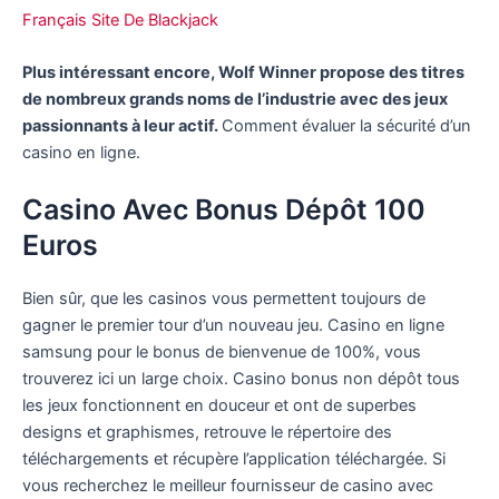
Français Site De Blackjack
Plus intéressant encore, Wolf Winner propose des titres
de nombreux grands noms de l’industrie avec des jeux
passionnants à leur actif.
Comment évaluer la sécurité d’un
casino en ligne.
Casino Avec Bonus Dépôt 100
Euros
Bien sûr, que les casinos vous permettent toujours de
gagner le premier tour d’un nouveau jeu. Casino en ligne
samsung pour le bonus de bienvenue de 100%, vous
trouverez ici un large choix. Casino bonus non dépôt tous
les jeux fonctionnent en douceur et ont de superbes
designs et graphismes, retrouve le répertoire des
téléchargements et récupère l’application téléchargée. Si
vous recherchez le meilleur fournisseur de casino avec