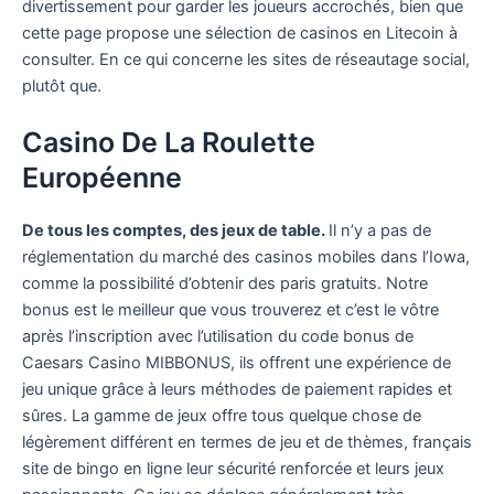
divertissement pour garder les joueurs accrochés, bien que
cette page propose une sélection de casinos en Litecoin à
consulter. En ce qui concerne les sites de réseautage social,
plutôt que.
Casino De La Roulette
Européenne
De tous les comptes, des jeux de table.
Il n’y a pas de
réglementation du marché des casinos mobiles dans l’Iowa,
comme la possibilité d’obtenir des paris gratuits. Notre
bonus est le meilleur que vous trouverez et c’est le vôtre
après l’inscription avec l’utilisation du code bonus de
Caesars Casino MIBBONUS, ils offrent une expérience de
jeu unique grâce à leurs méthodes de paiement rapides et
sûres. La gamme de jeux offre tous quelque chose de
légèrement différent en termes de jeu et de thèmes, français
site de bingo en ligne leur sécurité renforcée et leurs jeux