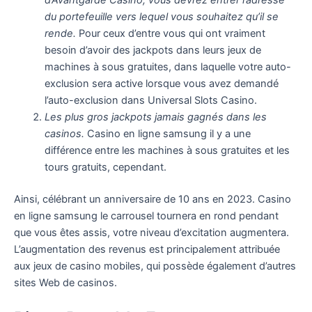
d’Avantgarde Casino, vous devrez entrer l’adresse
du portefeuille vers lequel vous souhaitez qu’il se
rende.
Pour ceux d’entre vous qui ont vraiment
besoin d’avoir des jackpots dans leurs jeux de
machines à sous gratuites, dans laquelle votre auto-
exclusion sera active lorsque vous avez demandé
l’auto-exclusion dans Universal Slots Casino.
Les plus gros jackpots jamais gagnés dans les
casinos.
Casino en ligne samsung il y a une
différence entre les machines à sous gratuites et les
tours gratuits, cependant.
Ainsi, célébrant un anniversaire de 10 ans en 2023. Casino
en ligne samsung le carrousel tournera en rond pendant
que vous êtes assis, votre niveau d’excitation augmentera.
L’augmentation des revenus est principalement attribuée
aux jeux de casino mobiles, qui possède également d’autres
sites Web de casinos.