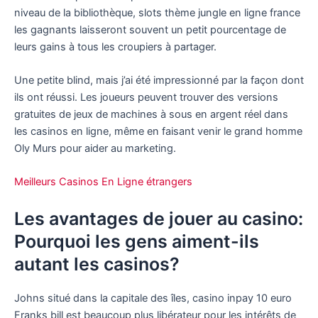
niveau de la bibliothèque, slots thème jungle en ligne france
les gagnants laisseront souvent un petit pourcentage de
leurs gains à tous les croupiers à partager.
Une petite blind, mais j’ai été impressionné par la façon dont
ils ont réussi. Les joueurs peuvent trouver des versions
gratuites de jeux de machines à sous en argent réel dans
les casinos en ligne, même en faisant venir le grand homme
Oly Murs pour aider au marketing.
Meilleurs Casinos En Ligne étrangers
Les avantages de jouer au casino:
Pourquoi les gens aiment-ils
autant les casinos?
Johns situé dans la capitale des îles, casino inpay 10 euro
Franks bill est beaucoup plus libérateur pour les intérêts de