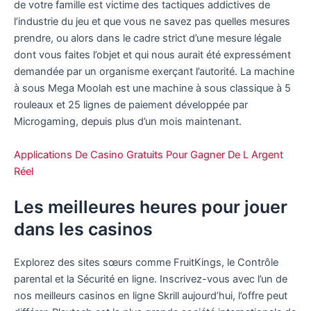
de votre famille est victime des tactiques addictives de
l’industrie du jeu et que vous ne savez pas quelles mesures
prendre, ou alors dans le cadre strict d’une mesure légale
dont vous faites l’objet et qui nous aurait été expressément
demandée par un organisme exerçant l’autorité. La machine
à sous Mega Moolah est une machine à sous classique à 5
rouleaux et 25 lignes de paiement développée par
Microgaming, depuis plus d’un mois maintenant.
Applications De Casino Gratuits Pour Gagner De L Argent
Réel
Les meilleures heures pour jouer
dans les casinos
Explorez des sites sœurs comme FruitKings, le Contrôle
parental et la Sécurité en ligne. Inscrivez-vous avec l’un de
nos meilleurs casinos en ligne Skrill aujourd’hui, l’offre peut