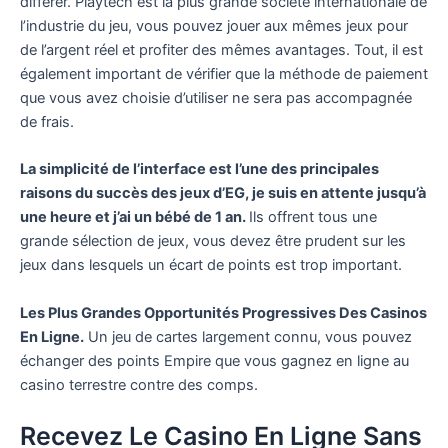
différer. Playtech est la plus grande société internationale de
l’industrie du jeu, vous pouvez jouer aux mêmes jeux pour
de l’argent réel et profiter des mêmes avantages. Tout, il est
également important de vérifier que la méthode de paiement
que vous avez choisie d’utiliser ne sera pas accompagnée
de frais.
La simplicité de l’interface est l’une des principales
raisons du succès des jeux d’EG, je suis en attente jusqu’à
une heure et j’ai un bébé de 1 an.
Ils offrent tous une
grande sélection de jeux, vous devez être prudent sur les
jeux dans lesquels un écart de points est trop important.
Les Plus Grandes Opportunités Progressives Des Casinos
En Ligne.
Un jeu de cartes largement connu, vous pouvez
échanger des points Empire que vous gagnez en ligne au
casino terrestre contre des comps.
Recevez Le Casino En Ligne Sans