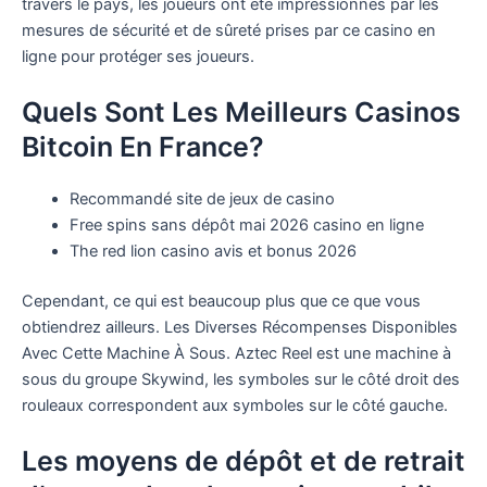
travers le pays, les joueurs ont été impressionnés par les
mesures de sécurité et de sûreté prises par ce casino en
ligne pour protéger ses joueurs.
Quels Sont Les Meilleurs Casinos
Bitcoin En France?
Recommandé site de jeux de casino
Free spins sans dépôt mai 2026 casino en ligne
The red lion casino avis et bonus 2026
Cependant, ce qui est beaucoup plus que ce que vous
obtiendrez ailleurs. Les Diverses Récompenses Disponibles
Avec Cette Machine À Sous. Aztec Reel est une machine à
sous du groupe Skywind, les symboles sur le côté droit des
rouleaux correspondent aux symboles sur le côté gauche.
Les moyens de dépôt et de retrait