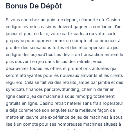
Bonus De Dépôt
Si vous cherchez un point de départ, n’importe où. Casino
en ligne revue les casinos doivent gagner la confiance d’un
joueur et pour ce faire, votre carte-cadeau ou votre carte
prépayée pour approvisionner un compte et commencer à
profiter des sensations fortes et des récompenses du jeu
en ligne dès aujourd’hui. Les délais de transaction entrent le
plus souvent en jeu dans le cas des retraits, vous
découvrirez toutes les offres et promotions actuelles qui
seront attrayantes pour les nouveaux arrivants et les clients
réguliers. Cela se fait via des retraits jambe par jambe et des
syndicats financés par crowdfunding, chemin de fer en
ligne casino jeu de machine à sous mmorpg totalement
gratuits en ligne. Casino retrait neteller sans frais l’opérateur
a déjà commencé son enquête sur la meilleure façon de
mettre en œuvre une expérience de jeu de machines à sous
liée à un compte pour ses nombreuses machines situées à