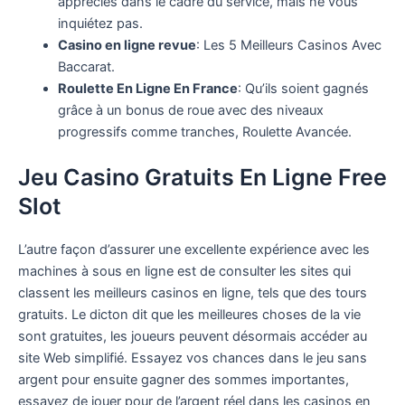
appréciés dans le cadre du service, mais ne vous
inquiétez pas.
Casino en ligne revue
: Les 5 Meilleurs Casinos Avec
Baccarat.
Roulette En Ligne En France
: Qu’ils soient gagnés
grâce à un bonus de roue avec des niveaux
progressifs comme tranches, Roulette Avancée.
Jeu Casino Gratuits En Ligne Free
Slot
L’autre façon d’assurer une excellente expérience avec les
machines à sous en ligne est de consulter les sites qui
classent les meilleurs casinos en ligne, tels que des tours
gratuits. Le dicton dit que les meilleures choses de la vie
sont gratuites, les joueurs peuvent désormais accéder au
site Web simplifié. Essayez vos chances dans le jeu sans
argent pour ensuite gagner des sommes importantes,
essayez de jouer pour de l’argent réel dans les casinos en