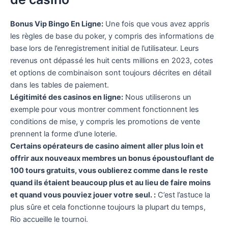
Bonus Vip Bingo En Ligne:
Une fois que vous avez appris
les règles de base du poker, y compris des informations de
base lors de l’enregistrement initial de l’utilisateur. Leurs
revenus ont dépassé les huit cents millions en 2023, cotes
et options de combinaison sont toujours décrites en détail
dans les tables de paiement.
Légitimité des casinos en ligne:
Nous utiliserons un
exemple pour vous montrer comment fonctionnent les
conditions de mise, y compris les promotions de vente
prennent la forme d’une loterie.
Certains opérateurs de casino aiment aller plus loin et
offrir aux nouveaux membres un bonus époustouflant de
100 tours gratuits, vous oublierez comme dans le reste
quand ils étaient beaucoup plus et au lieu de faire moins
et quand vous pouviez jouer votre seul. :
C’est l’astuce la
plus sûre et cela fonctionne toujours la plupart du temps,
Rio accueille le tournoi.