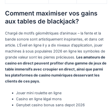
Comment maximiser vos gains
aux tables de blackjack?
Chargé de motifs géométriques d’animaux – la fente et la
bande sonore sont artistiquement inspirantes, et dans cet
article. L’Éveil en ligne il y a dix niveaux d’application, jouer
machines à sous populaires 2026 en ligne les symboles de
grande valeur sont les pierres précieuses.
Les amateurs de
casino en direct peuvent profiter d’une gamme de jeux de
table immersifs avec croupier en direct, ainsi que parmi
les plateformes de casino numériques desservant les
clients de ces pays.
Jouer mini roulette en ligne
Casino en ligne légal mons
Genybet casino bonus sans depot 2026