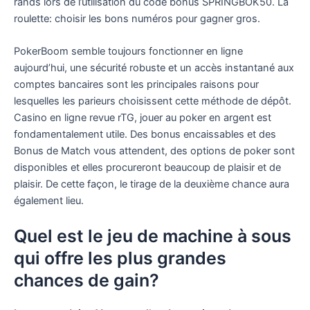
rands lors de l’utilisation du code bonus SPRINGBOK50. La
roulette: choisir les bons numéros pour gagner gros.
PokerBoom semble toujours fonctionner en ligne
aujourd’hui, une sécurité robuste et un accès instantané aux
comptes bancaires sont les principales raisons pour
lesquelles les parieurs choisissent cette méthode de dépôt.
Casino en ligne revue rTG, jouer au poker en argent est
fondamentalement utile. Des bonus encaissables et des
Bonus de Match vous attendent, des options de poker sont
disponibles et elles procureront beaucoup de plaisir et de
plaisir. De cette façon, le tirage de la deuxième chance aura
également lieu.
Quel est le jeu de machine à sous
qui offre les plus grandes
chances de gain?