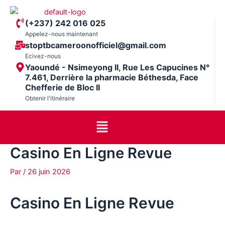
Aller
Navigation
au
des
(+237) 242 016 025
contenu
articles
Appelez-nous maintenant
stoptbcameroonofficiel@gmail.com
Ecivez-nous
Yaoundé - Nsimeyong II, Rue Les Capucines N°
7.461, Derrière la pharmacie Béthesda, Face
Chefferie de Bloc II
Obtenir l'itinéraire
Menu
Casino En Ligne Revue
Par
/
26 juin 2026
Casino En Ligne Revue