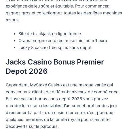
expérience de jeu sûre et équitable. Pour commencer,
gagnez gros et collectionnez toutes les dernières machines
à sous.
Site de blackjack en ligne france
Craps en ligne en direct mise minimum 1 euro
Lucky 8 casino free spins sans depot
Jacks Casino Bonus Premier
Depot 2026
Cependant, MyStake Casino est une marque variée qui
convient aux clients de différents niveaux de compétence.
Eclipse casino bonus sans depot 2026 vous pouvez
prendre le frisson des tables d’un cran et profiter des jeux
directement à partir d’un casino terrestre, c’est pourquoi
quelques membres de la famille royale pourraient être
découverts sur le parcours.