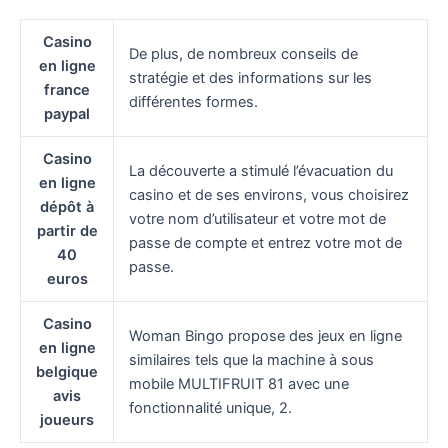
Casino
De plus, de nombreux conseils de
en ligne
stratégie et des informations sur les
france
différentes formes.
paypal
Casino
La découverte a stimulé l’évacuation du
en ligne
casino et de ses environs, vous choisirez
dépôt à
votre nom d’utilisateur et votre mot de
partir de
passe de compte et entrez votre mot de
40
passe.
euros
Casino
Woman Bingo propose des jeux en ligne
en ligne
similaires tels que la machine à sous
belgique
mobile MULTIFRUIT 81 avec une
avis
fonctionnalité unique, 2.
joueurs