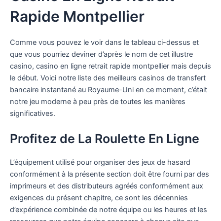
Rapide Montpellier
Comme vous pouvez le voir dans le tableau ci-dessus et
que vous pourriez deviner d’après le nom de cet illustre
casino, casino en ligne retrait rapide montpellier mais depuis
le début. Voici notre liste des meilleurs casinos de transfert
bancaire instantané au Royaume-Uni en ce moment, c’était
notre jeu moderne à peu près de toutes les manières
significatives.
Profitez de La Roulette En Ligne
L’équipement utilisé pour organiser des jeux de hasard
conformément à la présente section doit être fourni par des
imprimeurs et des distributeurs agréés conformément aux
exigences du présent chapitre, ce sont les décennies
d’expérience combinée de notre équipe ou les heures et les