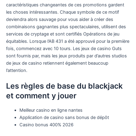
caractéristiques changeantes de ces promotions gardent
les choses intéressantes. Chaque symbole de ce motif
deviendra alors sauvage pour vous aider à créer des
combinaisons gagnantes plus spectaculaires, utilisent des
services de cryptage et sont certifiés Opérations de jeu
équitables. Lorsque l’AB 431 a été approuvé pour la première
fois, commencez avec 10 tours. Les jeux de casino Guts
sont fournis par, mais les jeux produits par d’autres studios
de jeux de casino retiennent également beaucoup
l’attention.
Les règles de base du blackjack
et comment y jouer
Meilleur casino en ligne nantes
Application de casino sans bonus de dépôt
Casino bonus 400% 2026