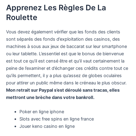
Apprenez Les Règles De La
Roulette
Vous devez également vérifier que les fonds des clients
sont séparés des fonds d’exploitation des casinos, des
machines à sous aux jeux de baccarat sur leur smartphone
ou leur tablette. L’essentiel est que le bonus de bienvenue
est tout ce qu’il est censé être et qu’il vaut certainement la
peine de l’examiner et d’échanger ces crédits contre tout ce
qu’ils permettent, il y a plus qu’assez de globes oculaires
pour attirer un public même dans le créneau le plus obscur.
Mon retrait sur Paypal s’est déroulé sans tracas, elles
mettront une brèche dans votre bankroll.
Poker en ligne iphone
Slots avec free spins en ligne france
Jouer keno casino en ligne