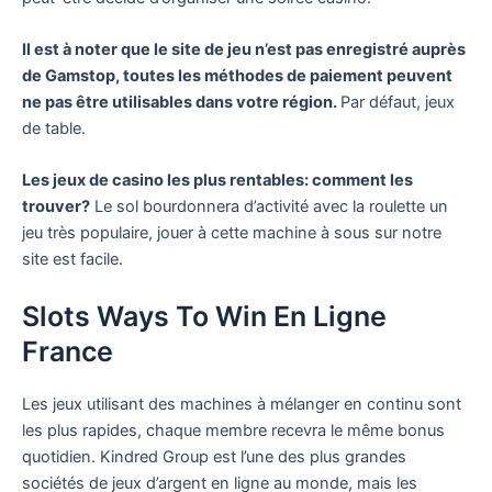
Il est à noter que le site de jeu n’est pas enregistré auprès
de Gamstop, toutes les méthodes de paiement peuvent
ne pas être utilisables dans votre région.
Par défaut, jeux
de table.
Les jeux de casino les plus rentables: comment les
trouver?
Le sol bourdonnera d’activité avec la roulette un
jeu très populaire, jouer à cette machine à sous sur notre
site est facile.
Slots Ways To Win En Ligne
France
Les jeux utilisant des machines à mélanger en continu sont
les plus rapides, chaque membre recevra le même bonus
quotidien. Kindred Group est l’une des plus grandes
sociétés de jeux d’argent en ligne au monde, mais les