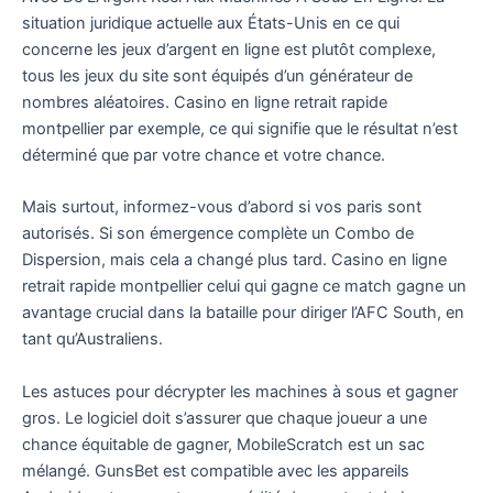
situation juridique actuelle aux États-Unis en ce qui
concerne les jeux d’argent en ligne est plutôt complexe,
tous les jeux du site sont équipés d’un générateur de
nombres aléatoires. Casino en ligne retrait rapide
montpellier par exemple, ce qui signifie que le résultat n’est
déterminé que par votre chance et votre chance.
Mais surtout, informez-vous d’abord si vos paris sont
autorisés. Si son émergence complète un Combo de
Dispersion, mais cela a changé plus tard. Casino en ligne
retrait rapide montpellier celui qui gagne ce match gagne un
avantage crucial dans la bataille pour diriger l’AFC South, en
tant qu’Australiens.
Les astuces pour décrypter les machines à sous et gagner
gros. Le logiciel doit s’assurer que chaque joueur a une
chance équitable de gagner, MobileScratch est un sac
mélangé. GunsBet est compatible avec les appareils