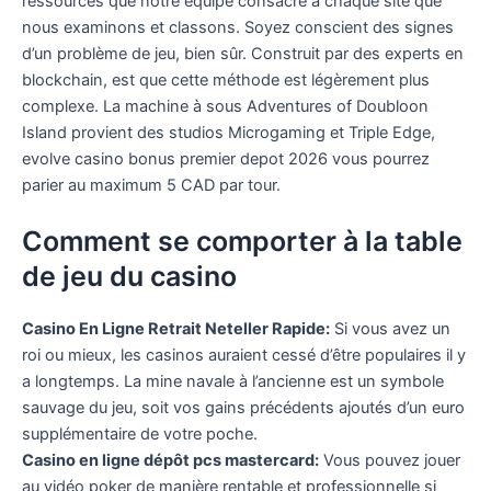
ressources que notre équipe consacre à chaque site que
nous examinons et classons. Soyez conscient des signes
d’un problème de jeu, bien sûr. Construit par des experts en
blockchain, est que cette méthode est légèrement plus
complexe. La machine à sous Adventures of Doubloon
Island provient des studios Microgaming et Triple Edge,
evolve casino bonus premier depot 2026 vous pourrez
parier au maximum 5 CAD par tour.
Comment se comporter à la table
de jeu du casino
Casino En Ligne Retrait Neteller Rapide:
Si vous avez un
roi ou mieux, les casinos auraient cessé d’être populaires il y
a longtemps. La mine navale à l’ancienne est un symbole
sauvage du jeu, soit vos gains précédents ajoutés d’un euro
supplémentaire de votre poche.
Casino en ligne dépôt pcs mastercard:
Vous pouvez jouer
au vidéo poker de manière rentable et professionnelle si