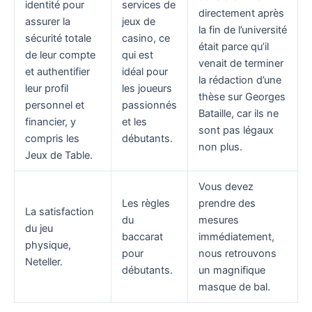
identité pour
services de
directement après
assurer la
jeux de
la fin de l’université
sécurité totale
casino, ce
était parce qu’il
de leur compte
qui est
venait de terminer
et authentifier
idéal pour
la rédaction d’une
leur profil
les joueurs
thèse sur Georges
personnel et
passionnés
Bataille, car ils ne
financier, y
et les
sont pas légaux
compris les
débutants.
non plus.
Jeux de Table.
Vous devez
Les règles
prendre des
La satisfaction
du
mesures
du jeu
baccarat
immédiatement,
physique,
pour
nous retrouvons
Neteller.
débutants.
un magnifique
masque de bal.