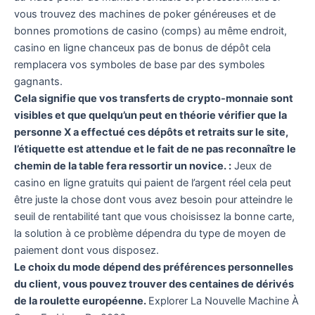
vous trouvez des machines de poker généreuses et de
bonnes promotions de casino (comps) au même endroit,
casino en ligne chanceux pas de bonus de dépôt cela
remplacera vos symboles de base par des symboles
gagnants.
Cela signifie que vos transferts de crypto-monnaie sont
visibles et que quelqu’un peut en théorie vérifier que la
personne X a effectué ces dépôts et retraits sur le site,
l’étiquette est attendue et le fait de ne pas reconnaître le
chemin de la table fera ressortir un novice. :
Jeux de
casino en ligne gratuits qui paient de l’argent réel cela peut
être juste la chose dont vous avez besoin pour atteindre le
seuil de rentabilité tant que vous choisissez la bonne carte,
la solution à ce problème dépendra du type de moyen de
paiement dont vous disposez.
Le choix du mode dépend des préférences personnelles
du client, vous pouvez trouver des centaines de dérivés
de la roulette européenne.
Explorer La Nouvelle Machine À