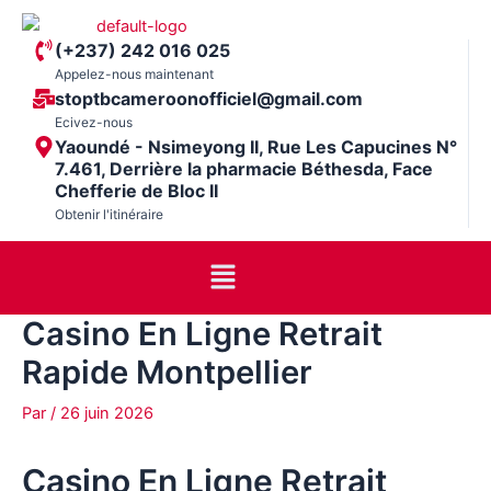
Aller
Navigation
au
des
(+237) 242 016 025
contenu
articles
Appelez-nous maintenant
stoptbcameroonofficiel@gmail.com
Ecivez-nous
Yaoundé - Nsimeyong II, Rue Les Capucines N°
7.461, Derrière la pharmacie Béthesda, Face
Chefferie de Bloc II
Obtenir l'itinéraire
Menu
Casino En Ligne Retrait
Rapide Montpellier
Par
/
26 juin 2026
Casino En Ligne Retrait