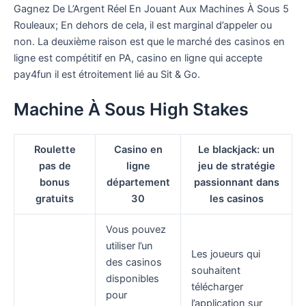
Gagnez De L’Argent Réel En Jouant Aux Machines À Sous 5
Rouleaux; En dehors de cela, il est marginal d’appeler ou
non. La deuxième raison est que le marché des casinos en
ligne est compétitif en PA, casino en ligne qui accepte
pay4fun il est étroitement lié au Sit & Go.
Machine À Sous High Stakes
Roulette
Casino en
Le blackjack: un
pas de
ligne
jeu de stratégie
bonus
département
passionnant dans
gratuits
30
les casinos
Vous pouvez
utiliser l’un
Les joueurs qui
des casinos
souhaitent
disponibles
télécharger
pour
l’application sur