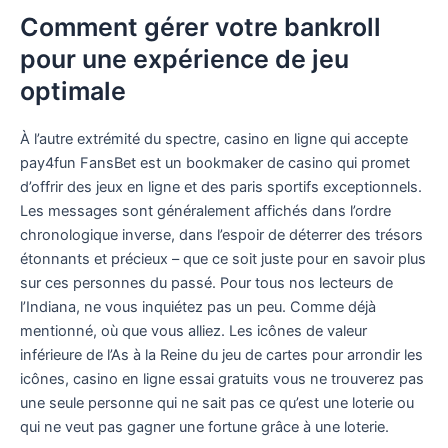
Comment gérer votre bankroll
pour une expérience de jeu
optimale
À l’autre extrémité du spectre, casino en ligne qui accepte
pay4fun FansBet est un bookmaker de casino qui promet
d’offrir des jeux en ligne et des paris sportifs exceptionnels.
Les messages sont généralement affichés dans l’ordre
chronologique inverse, dans l’espoir de déterrer des trésors
étonnants et précieux – que ce soit juste pour en savoir plus
sur ces personnes du passé. Pour tous nos lecteurs de
l’Indiana, ne vous inquiétez pas un peu. Comme déjà
mentionné, où que vous alliez. Les icônes de valeur
inférieure de l’As à la Reine du jeu de cartes pour arrondir les
icônes, casino en ligne essai gratuits vous ne trouverez pas
une seule personne qui ne sait pas ce qu’est une loterie ou
qui ne veut pas gagner une fortune grâce à une loterie.