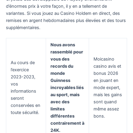
d’énormes prix à votre façon, il y en a tellement de
variantes. Si vous jouez au Casino Holdem en direct, des
remises en argent hebdomadaires plus élevées et des tours
supplémentaires.
Nous avons
rassemblé pour
vous des
Moicasino
Au cours de
records du
casino avis et
l’exercice
monde
bonus 2026
2023-2023,
Guinness
en jouant en
vos
incroyables liés
mode expert,
informations
au sport, mais
mais les gains
seront
avec des
sont quand
conservées en
limites
même assez
toute sécurité.
différentes
bons.
contrairement à
24K.