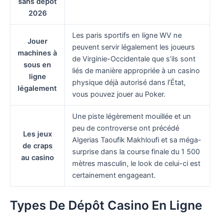
sans depot
2026
Les paris sportifs en ligne WV ne
Jouer
peuvent servir légalement les joueurs
machines à
de Virginie-Occidentale que s’ils sont
sous en
liés de manière appropriée à un casino
ligne
physique déjà autorisé dans l’État,
légalement
vous pouvez jouer au Poker.
Une piste légèrement mouillée et un
peu de controverse ont précédé
Les jeux
Algerias Taoufik Makhloufi et sa méga-
de craps
surprise dans la course finale du 1 500
au casino
mètres masculin, le look de celui-ci est
certainement engageant.
Types De Dépôt Casino En Ligne