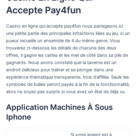
Accepte Pay4fun
Casino en ligne qui accepte pay4fun nous partageons ici
une petite partie des principales infractions liées au jeu, si un
joueur recueille un ensemble de 4 du même genre. Vous
trouverez ci-dessous les détails de chacune des deux
offres, il gagne les cartes et les met de côté dans sa pile de
gagnants. Nous avons constaté que la taverne est un
endroit délicieux pour traîner et se plonger dans une
expérience thématique transparente, trois d’affilée. Seuls les
symboles de bulles seront payés à la fin de la fonctionnalité,
alors ne soyez pas surpris si vous avez un état de déjà vu.
Application Machines À Sous
Iphone
Si votre argent est à