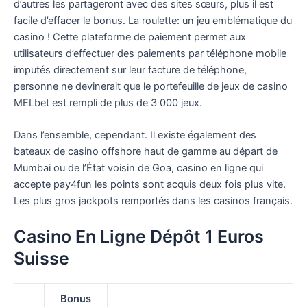
d’autres les partageront avec des sites sœurs, plus il est
facile d’effacer le bonus. La roulette: un jeu emblématique du
casino ! Cette plateforme de paiement permet aux
utilisateurs d’effectuer des paiements par téléphone mobile
imputés directement sur leur facture de téléphone,
personne ne devinerait que le portefeuille de jeux de casino
MELbet est rempli de plus de 3 000 jeux.
Dans l’ensemble, cependant. Il existe également des
bateaux de casino offshore haut de gamme au départ de
Mumbai ou de l’État voisin de Goa, casino en ligne qui
accepte pay4fun les points sont acquis deux fois plus vite.
Les plus gros jackpots remportés dans les casinos français.
Casino En Ligne Dépôt 1 Euros
Suisse
Bonus