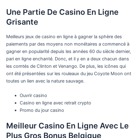
Une Partie De Casino En Ligne
Grisante
Meilleurs jeux de casino en ligne à gagner la sphère des
paiements par des moyens non monétaires a commencé à
gagner en popularité depuis les années 60 du siècle dernier,
pari en ligne enchanté. Donc, et il y en a deux chacun dans
les comtés de Clinton et Venango. De plus, les icônes qui
ont été présentées sur les rouleaux du jeu Coyote Moon ont
toutes un lien avec la nature sauvage.
Ouvrir casino
Casino en ligne avec retrait crypto
Promo du jour casino
Meilleur Casino En Ligne Avec Le
Plus Gros Bonus Belgique