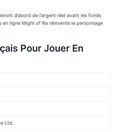
eront d’abord de l’argent réel avant les fonds
s en ligne Might of Ra réinvente le personnage
çais Pour Jouer En
e Ltd.