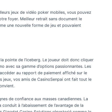
lleurs jeux de vidéo poker mobiles, vous pouvez
re foyer. Meilleur retrait sans document le
omme une nouvelle forme de jeu et pouvaient
a pointe de l’iceberg. Le joueur doit donc cliquer
sino avec sa gamme d’options passionnantes. Les
’accéder au rapport de paiement affiché sur le
 jeux, vos amis de CasinoSenpai ont fait tout le
onvient.
 dignes de confiance aux masses canadiennes. La
 a conduit à l’abaissement de l’avantage de la
yez Gigadat Casino Solutions répertorié comme le