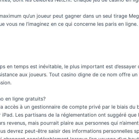
maximum qu’un joueur peut gagner dans un seul tirage Mega 
ue vous ne l’imaginez en ce qui concerne les paris en ligne.
ps en temps est inévitable, le plus important est d’essayer
istance aux joueurs. Tout casino digne de ce nom offre un se
ssion.
o en ligne gratuits?
a accès à un gestionnaire de compte privé par le biais du b
r iPad. Les partisans de la réglementation ont suggéré que l
rs revenus, mais pourrait plaire aux personnes qui n’aiment
s devrez peut-être saisir des informations personnelles sp
 changent considérablement lorsque l’on voyage d’un bout 