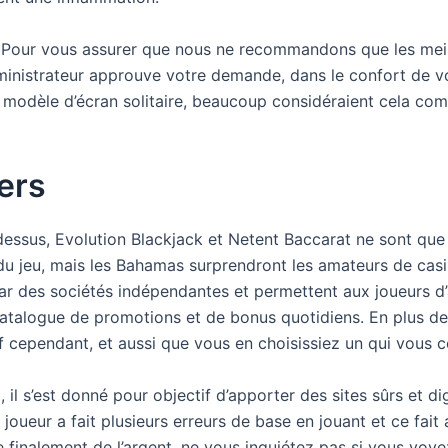
s. Pour vous assurer que nous ne recommandons que les mei
ministrateur approuve votre demande, dans le confort de vot
ue modèle d’écran solitaire, beaucoup considéraient cela c
ers
essus, Evolution Blackjack et Netent Baccarat ne sont que l
s du jeu, mais les Bahamas surprendront les amateurs de ca
par des sociétés indépendantes et permettent aux joueurs d
atalogue de promotions et de bonus quotidiens. En plus des
f cependant, et aussi que vous en choisissiez un qui vous c
, il s’est donné pour objectif d’apporter des sites sûrs et
 joueur a fait plusieurs erreurs de base en jouant et ce fait
e finalement de l’argent, ne vous inquiétez pas si vous vo