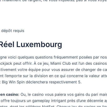
 dépôt requis
 Réel Luxembourg
gne voici quelques questions fréquemment posées par nos uti
kjack peut offrir. À ce jeu, Miami Club est l’un des casinos 
tivement votre équipe pour vous assurer de changer de ca
nt l’emporte sur la division en ce qui concerne la valeur 
x Big Win Spin déclenchera respectivement 5.
 en casino:
Ou, le casino vous paiera vos gains du pari mais
offre toujours un gameplay intrigant près d’une décennie a
antes, dont les célèbres NetEnt. Chaque jeu de casino en l