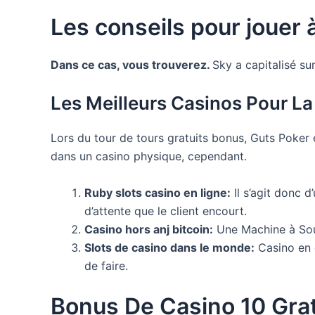
Les conseils pour jouer à
Dans ce cas, vous trouverez.
Sky a capitalisé su
Les Meilleurs Casinos Pour La
Lors du tour de tours gratuits bonus, Guts Poker 
dans un casino physique, cependant.
Ruby slots casino en ligne:
Il s’agit donc d
d’attente que le client encourt.
Casino hors anj bitcoin:
Une Machine à Sou
Slots de casino dans le monde:
Casino en 
de faire.
Bonus De Casino 10 Grat