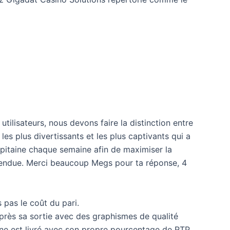
lisateurs, nous devons faire la distinction entre
les plus divertissants et les plus captivants qui a
pitaine chaque semaine afin de maximiser la
attendue. Merci beaucoup Megs pour ta réponse, 4
 pas le coût du pari.
près sa sortie avec des graphismes de qualité
igne est livré avec son propre pourcentage de RTP,