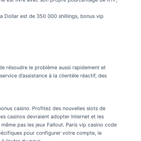
Dollar est de 350 000 shillings, bonus vip
 de résoudre le problème aussi rapidement et
rvice d’assistance à la clientèle réactif, des
onus casino. Profitez des nouvelles slots de
es casinos devraient adopter Internet et les
 même pas les jeux Fallout. Paris vip casino code
écifiques pour configurer votre compte, le
à l’autre du pays.