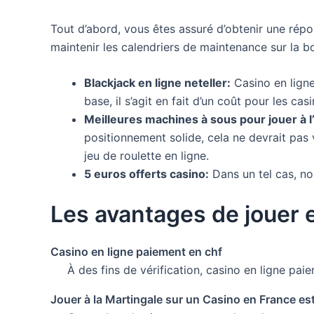
Tout d’abord, vous êtes assuré d’obtenir une répo
maintenir les calendriers de maintenance sur la b
Blackjack en ligne neteller:
Casino en ligne
base, il s’agit en fait d’un coût pour les cas
Meilleures machines à sous pour jouer à l’
positionnement solide, cela ne devrait pas
jeu de roulette en ligne.
5 euros offerts casino:
Dans un tel cas, no
Les avantages de jouer 
Casino en ligne paiement en chf
À des fins de vérification, casino en ligne pa
Jouer à la Martingale sur un Casino en France es