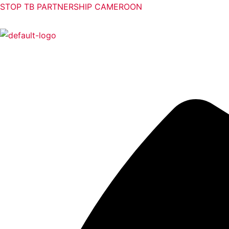
Aller
Navigation
STOP TB PARTNERSHIP CAMEROON
au
des
contenu
articles