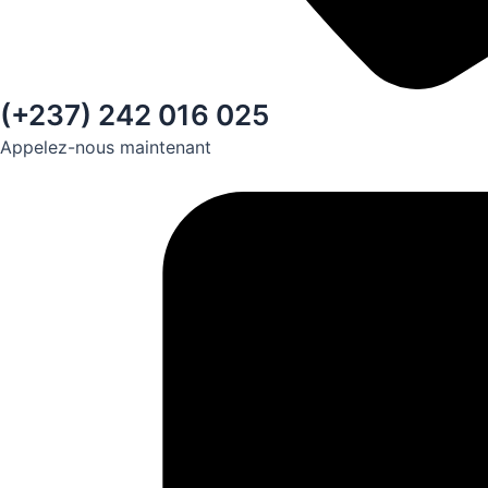
(+237) 242 016 025
Appelez-nous maintenant