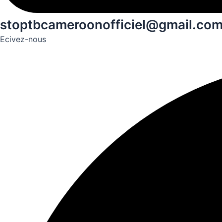
stoptbcameroonofficiel@gmail.co
Ecivez-nous